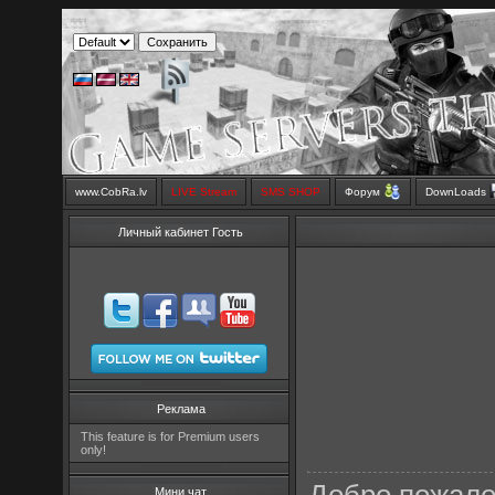
www.CobRa.lv
LIVE Stream
SMS SHOP
Форум
DownLoads
Личный кабинет Гость
Реклама
This feature is for Premium users
only!
Мини чат