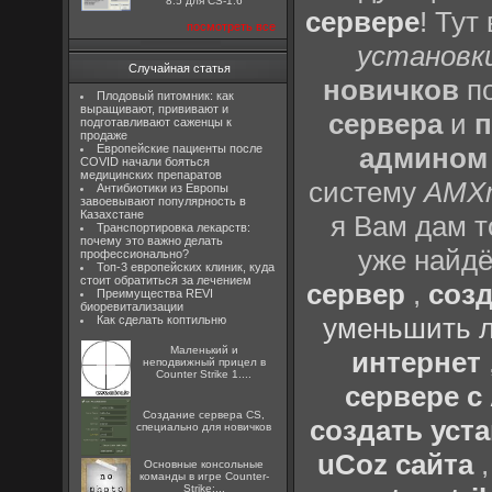
8.5 для CS-1.6
сервере
! Тут
посмотреть все
установки
Случайная статья
новичков
по
Плодовый питомник: как
выращивают, прививают и
сервера
и
п
подготавливают саженцы к
продаже
Европейские пациенты после
админом
COVID начали бояться
медицинских препаратов
систему
AMX
Антибиотики из Европы
завоевывают популярность в
Казахстане
я Вам дам т
Транспортировка лекарств:
почему это важно делать
уже найдё
профессионально?
Топ-3 европейских клиник, куда
стоит обратиться за лечением
сервер
,
созд
Преимущества REVI
биоревитализации
уменьшить л
Как сделать коптильню
Маленький и
интернет
неподвижный прицел в
Counter Strike 1....
сервере 
Создание сервера CS,
создать уста
специально для новичков
uCoz сайта
Основные консольные
команды в игре Counter-
Strike:...