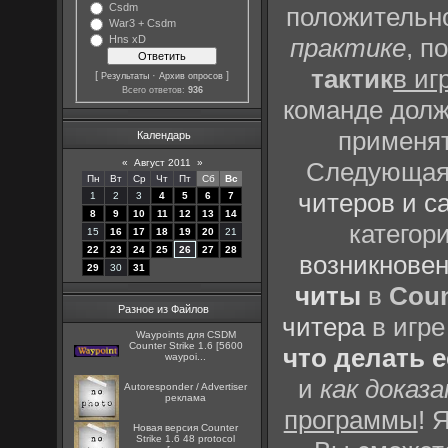
Csdm
положительно
War3 + Csdm
Hns xD
практике
, п
тактик
в иг
[
·
]
Результаты
Архив опросов
Всего ответов:
936
команде долж
применят
Календарь
«
Август 2011
»
Следующая 
Пн
Вт
Ср
Чт
Пт
Сб
Вс
читеров и с
1
2
3
4
5
6
7
8
9
10
11
12
13
14
категор
15
16
17
18
19
20
21
22
23
24
25
26
27
28
возникновен
29
30
31
читы
в
Coun
Разное из Файлов
читера
в игре
Waypoints для CSDM
Counter Strike 1.6 [5600
что делать 
waypoi...
и
как доказ
Autoresponder / Advertiser
реклама
программы
! 
Новая версия Counter
Strike 1.6 48 protocol