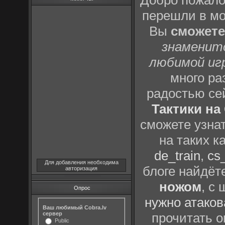
Добро пожало
перешли в м
Вы
сможете
знаменит
любимой иг
много р
радостью се
Тактики на 
сможете узна
на таких к
de_train
,
cs_
Для добавления необходима
блоге найдёт
авторизация
ножом
, с
Опрос
нужно атаков
Ваш любимый Cobra.lv
сервер
прочитать о
Public