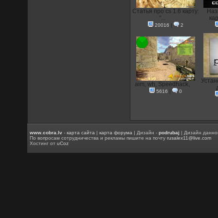
Статья про cs 1.6 карту:
Наз
"...
кар
20016
|
2
Устан
aim, wh, Speedhack,
5616
|
0
www.cobra.lv
-
карта сайта
|
карта форума
| Дизайн -
podrubaj
| Дизайн данно
По вопросам сотрудничества и рекламы пишите на почту
rusalex11@live.com
Хостинг от
uCoz