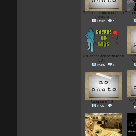
Работа с консолью и ее
Тактик
команды
14385
|
0
Избавляемся от лагов в
Так
CS !
Co
16397
|
4
Как 
Распрыг в 1.6
C
15565
|
0