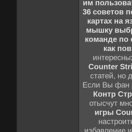
им пользова
36 советов по
картах на 
мышку выб
команде по c
как пов
интересны
Counter Stri
статей, но 
Если Вы фан 
Контр Стр
отысчут мн
игры Count
настроить
избавление и