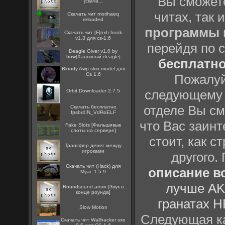
Вы сможете
[скача...
читах, так 
Скачать чит morihaeq
reloaded
программы
Скачать чит [F]nxh hook
v1.3 для cs-1.6
перейдя по 
Deagle Giver v1.0 by
bow[Халявный deagle]
бесплатн
Bloody Awp skin model для
Cs 1.6
Пожалуй
следующему
Orbit Downloader 2.7.5
отделе Вы см
Скачать бесплатно
fpsbr4!N_VdRoELF
что Вас заинт
Fake Slots [Фальшивые
слоты на сервере]
стоит, как с
Трансфер денег между
игроками
другого.
Скачать чит (Hack) для
описание вс
Myac 1.5.9
лучше AK
Roundsound.amxx [Звук в
конце роунда]
гранатах H
Slow Motion
Следующая ка
Скачать чит Wallhacker sxe