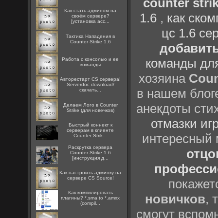
counter strik
Как стать админом на
1.6
,
как ско
своём сервере?
[установка acc...
цс 1.6 се
Тактика Нападения в
Counter Strike 1.6
добавить
команды дл
Работа с консолью и ее
команды
хозяина
Coun
Авторестарт CS сервера!
Serverdoc download/
в нашем блоге
скачать...
анекдоты сти
Делаем Лого в Counter
Strike (для новечков)
отмазки иг
Быстрый коннект к
серверам в клиенте
интересный
Counter Strik...
Раскрутка сервера
отцов
Counter Strike 1.6
[инструкция д...
профессио
Как настроить админку на
сервере CS Source!
покажет
Как компилировать
новичков
, 
плагины? *.sma to *.amxx
(compil...
смогут вспомн