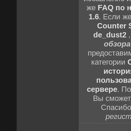
же
FAQ по н
1.6
. Если ж
Counter S
de_dust2
обзора
предоставим
категории
истори
пользова
сервере
. П
Вы сможете
Спасибо
регист