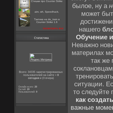
Стишки про Counter Strike
былое, ну а
н
может быт
aim, wh, Speedhack,
достижени
Тактика на de_train в
Counter Strike 1.6
нашего
бл
посмотреть все
Обучение и
Статистика
Неважно нови
материлах мо
так же
соклановцами
Всего: 34335 зарегистрированных
тренировать
пользователей на сайте +
0
сегодня
и (0 вчера)
ситуации. Е
Онлайн всего:
20
Гостей:
20
то следуйте 
Пользователей:
0
как создат
важные момен