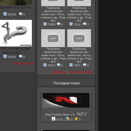
здание "чистых" ск...
Подборка
Подборка
приколов про
приколов про
животных. Коты,
животных. Коты,
10506
|
0
собаки и др. Угар
собаки и др. Угар
№1
№2
7099
|
0
7314
|
0
.A.Q. по настройке
Подборка
Подборка
приколов про
приколов про
игры и сер...
животных. Коты,
животных. Коты,
19201
|
0
собаки и др. Угар
собаки и др. Угар
№3
№4
посмотреть все
7915
|
0
7357
|
0
добавить
|
посмотреть все
Последние кланы
ℕℤツ
-
Клан Counter Strike 1.6
3141 |
0 |
5