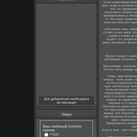
А вот взаимоприкрывающее
ждут засады и жестокий от
том, что одновремен
обеспечивает лучшую защ
сформированным и обкатан
т.д. Кто видел професси
пушечное мясо или людей
«Аккуратная атака» приме
случаях лучше занять об
сжимая в потных ручка
«ходите» (т.е. продвига
давать противнику фатальн
Прорыв сходен с «рашем»
противника). Различие в
Просачивание - довольно 
хотя бы часть команды про
Теперь самое интересно
команде - этому нужно уч
это обход вражеских по
строя значительную часть
после достижения точек
перегруппируется и пойде
могут и за своего принят
Для добавления необходима
правило: не жадничайте.
авторизация
патронов и 2-3 секун
Обычным же людям совет: 
что ваши забавы останут
вперед). Как говорится, 
Опрос
харя покажется из-за ящик
лицу с недовольным
Преимуществом является
Ваш любимый Cobra.lv
стре
Короче, риск - дело благо
сервер
Public