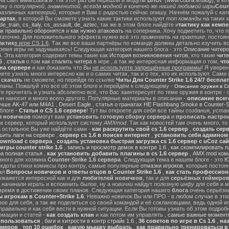
на сайт
www.cobra.lv
. На этот раз Вы перешли в модуль
БЛОГ
(
www.cobra.lv/blog
), в к
еку о
популярной
,
знаменитой
,
всегда модной
и конечно же
нашей любимой игры
Count
различных
категорий
, которые я Вам с радостью сейчас опишу. Начнём пожалуй с ка
картах
, в которой Вы сможете узнать какие тактики используют
топ команды
на таких 
de_train
,
cs_italy
,
cs_assault
,
de_aztec
, так же в этом блоге найдёте и
тактику как кемп
ак правильно оборонятся
и
как нужно атаковать
на соперника. Хочу подметить то, что 
статочно. Для положительного эффекта нужно всё это
применять на практике
, постоя
актик
в игре CS 1.6
. Так же все ваши партнёры по команде должны детально изучить вс
ремя игры не задумываясь! Следующая категория нашего блога - это
Описание читеро
6
. Эта категория содержит темы такие как
История возникновения читов
, кто такие
чит
6
,
статья
о том
как спалить читера
в игре , а так же интересная информация о том,
чт
на сервере
и
как доказать
что Вы
не используете запрещённые программы
! Я уверен
те узнать много интересно как и о самих читах, так и о тех, кто их используют. Сами
ы
скачать
не сможете, но перейдя по ссылке
Читы Для Counter Strike 1.6 24/7 беспла
ланы. Пожалуй это всё об этом блоге и перейдём к следующему -
Описание оружия в Cou
 прочитать и узнать абсолютно всё, что Вас заинтересует по теме оружия в контре - с
он наносит и много всего другого. Популярные материалы в описании -
описание всег
учше AK-47 или M4A1
,
Desert Eagle
,
статья о гранатах HE Flashbang Smoke в Counter-St
блоге -
Статьи о CS 1.6 сервере
! Тут вы откроете для себя все тайны
создания, устан
я новичков
помогут вам
установить готовую сборку сервера
и
прописать настрои
м сервер, который использует систему
AMXmod
. Так как новостей там очень много, то
а остальное Вы уже найдёте сами -
как раскрутить свой cs 1.6 сервер
,
создать серв
ить лаги на сервере
,
сервер cs 1.6 в поиске интернет
,
установить себя админом н
ownload с сервера
,
создать установка быстрая загрузка cs 1.6 сервер с uCoz сай
гры counter strike 1.6
,
запись и просмотр демок в контре 1.6
,
как скомпилировать п
ра полная статья
,
как установить добавить плагины в cs 1.6 сервер
,
AMX mod ком
зного для хозяина
Counter-Strike 1.6 сервера
. Следующая тема в нашем блоге - это
Ю
екдоты стихи комиксы про контру, самые популярные
отмазки игроков
, которые постоя
ал
Вопросы новичков и ответы отцов в Counter Strike 1.6
,
как стать профессион
окажется интересной как и для
любителей новичков
, так и для
серьёзных геймеро
 начинали играть и вспомнить былое, ну а
новички
найдут
полезную инфу
для себя и м
время в достижении своих планов. Следующая категория нашего
блога
очень серьёзна
 игрокам в Counter+Strike 1.6
. Неважно новичок Вы или ПРО - в любом случае в эт
вое для себя, а так же поделиться со своей командой и её соклановцами, ведь одной и
правильно и как себя вести в нужной ситуации. Если Вы готовы узнать об этом подробн
мации и статей -
как создать клан
и как потом им управлять ,
самые важные моменты
м пользоваться
,
баги и хитрости в контр страйк 1.6
,
36 советов по игре в Cs 1.6
,
наз
ймеров
,
топ 10 ошибок
,
какую мышку выбрать
,
как правильно тренироваться в 