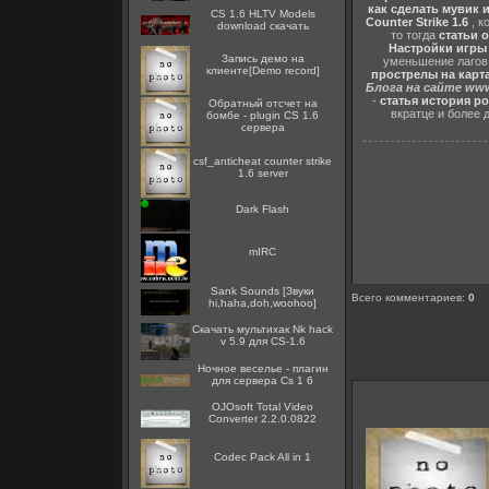
как сделать мувик и
CS 1.6 HLTV Models
Counter Strike 1.6
, к
download скачать
то тогда
статьи о
Настройки игры C
Запись демо на
уменьшение лагов,
клиенте[Demo record]
прострелы на картах
Блога на сайте www
-
статья история р
Обратный отсчет на
вкратце и более 
бомбе - plugin CS 1.6
сервера
csf_anticheat counter strike
1.6 server
Dark Flash
mIRC
Sank Sounds [Звуки
Всего комментариев
:
0
hi,haha,doh,woohoo]
Скачать мультихак Nk hack
v 5.9 для CS-1.6
Ночное веселье - плагин
для сервера Cs 1 6
OJOsoft Total Video
Converter 2.2.0.0822
Codec Pack All in 1