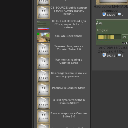
Настройка MANI AD
CS:SOURCE public сервер
в сервере...
с MANI ADMIN скачать
беспл...
13220
|
0
HTTP Fast Download для
CS сервера На Ucoz
сайтах
aim, wh, Speedhack,
Тактика Нападения в
Быстрая загрузка
Counter Strike 1.6
файлов с HTTP...
19141
|
1
Как понизить ping в
Counter-Strike
Как создать клан и как им
потом управлять...
Распрыг в Counter-Strike
В чем суть читерства в
Counter-Strike?
Баги и хитрости в Counter
Strike 1.6