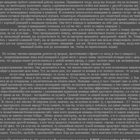
 нападение требует совместной работы игроков. Применяется тогда, когда вы больше чем на половину у
пор, но необходимо выполнить задачу, а времени\возможности отойти или напасть с другой стороны нет. 
но продвигается 1-2-3 игрока, остальные прикрывают их, потом меняются местами. Он более медленный,
иту от неожиданных контратак и кемперов. В основном используется командами (в данном случае - не пр
ным составом [профессиональных] игроков, сознательно объединившихся для совместной игры) на чемп
ональную игру, тот поймет. Хотя в непрофессиональной игре используют более быстрый вариант: вперед 
 с хорошей реакцией и мощными пушками. Они бегут впереди и принимают на себя удар неожиданных за
позади и прикрывают огоньком, а в случае чего - мстят за смерть камрадов :).
няется тогда, когда вы, во-первых, остались одни\вдвоем, а во-вторых, ничего не знаете о планах проти
орону, но уж если надо… Тихо прокрадываясь вперед, заглядывая любопытным глазом за каждый ящик, 
х скользящий автомат, вы осуществляете то, что по научному называется «аккуратной» атакой. Хе. Тепе
етесь с зажатой клавишей Shift), вы не производите шума. Если при атаке вам нельзя обнаруживать своег
ого для вас превосходства), то «аккуратное» нападение - для вас. Используется оно, например, когда ва
тикающей бомбы или до заложников так, чтобы не переполошить охрану.
По составу тактики нападения делятся на прорыв, просачивание («фронт») и заход в тыл («западло»).
: концентрированная атака всей командой в одном месте с целью смены тактической позиции (или с цель
 том, что прорыв может использоваться в любой момент раунда, а «раш» полезен лишь как молниеносная а
этой точки зрения прорыв - не столько тактика, сколько прием.
распространенная тактика. Она заключается в том, что игроки атакуют сразу по всем возможным направле
йдет и выполнит цели атаки. Тут, на самом деле, все зависит от везения и от личного скилла - то ли вам
ли все отцы вражеской команды; то ли вы их постреляете, то ли вас снимут еще из-за угла.
е и мое любимое - заход в тыл, он же «западлянка». О-о-о, западлостроение - это целое искусство :). Ка
ится не по туториалам, а исключительно на личном опыте. Название «заход в тыл» говорит само за себя. 
зиций кружными путями с целью неожиданно напасть на игроков вражеской команды и тем самым сломат
 противников. Здесь есть несколько особенностей. Первое - эта тактика эффективна только в начале\середи
 атаки (бомбплейса или комнаты с заложниками) вражеская команда займет круговую оборону, а в случае 
т прямо на вас. Второе - постарайтесь не шуметь. Громкий топот за спиной может насторожить игроков (т
ь). А уж перестрелка и крики умирающих точно заставят противников обратить на вас внимание. Отсюда, 
 В стволе у вас обычно 30 патронов (если, конечно, вы не купили пулемет :)), а противников - 3-7 челов
ды перестрелять столько народу? Если сумеете, то вам бы лучше идти в лобовую, все равно такому танку н
стреляйте по одному-двум противникам (лучше - по отцам и по снайперам) и быстро ныкайтесь за ближ
ся незамеченными\безнаказанными (ибо чаще всего вражеская команда отстреливается от ваших камрадов 
«отряд не заметил потери бойца». Забаву можно повторить, но не злоупотребляйте, а то в следующий раз
а, в нее полетят свинцовые подарочки. Да, и еще: в этой тактике есть недостаток - если вам не повезет, 
и игроками другой команды, и вот тогда придется отказаться от хитроумных «тактик» и вести бой не на ж
 тот факт, что уж если вас не заметили, то сильнейшие игроки чужой команды предстанут перед вам бе
ляй - не хочу ( а особенно беззащитны снайперы). Именно поэтому второе название этой тактики - «запад
родное. Рискуйте, пробуйте, приобретайте опыт. Еще раз напоминаю, что в конечном счете все решает опы