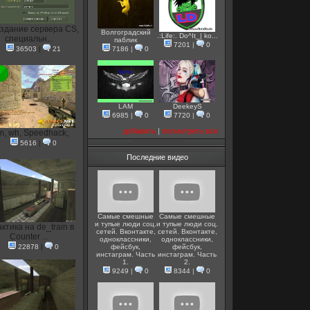
здание сервера CS,
Волгоградский
.:Life:. Do^It_| ko...
специальн...
паблик
7201
|
0
36503
|
21
7186
|
0
LAM
DeekeyS
6985
|
0
7720
|
0
добавить
|
посмотреть все
m, wh, Speedhack,
5616
|
0
Последние видео
Самые смешные
Самые смешные
и тупые люди соц.
и тупые люди соц.
актика на de_train в
сетей. Вконтакте,
сетей. Вконтакте,
Counter ...
одноклассники,
одноклассники,
22878
|
0
фейсбук,
фейсбук,
инстаграм. Часть
инстаграм. Часть
1.
2.
9249
|
0
8344
|
0