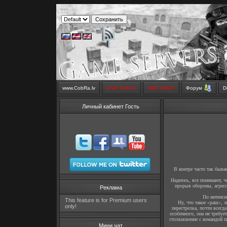
www.CobRa.lv
LIVE Stream
SMS SHOP
Форум
D
Личный кабинет Гость
В контре часто так бывает
Надеюсь, все понимают, ч
прорыв обороны, агресси
Реклама
По интенси
This feature is for Premium users
Ну, что такое «раш», з
only!
перестрелка, почти всегд
особенного, она не требу
столкновение с командой п
Мини чат