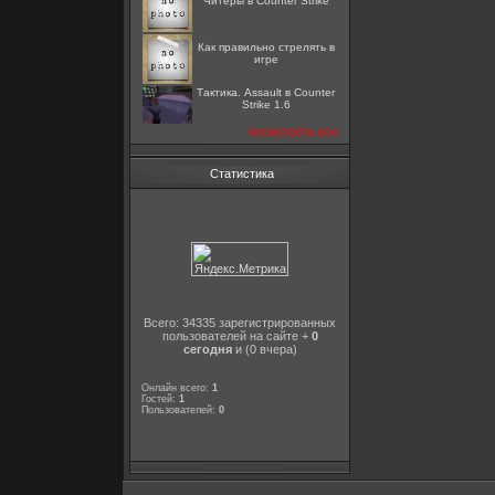
Читеры в Counter Strike
Как правильно стрелять в
игре
Тактика. Assault в Counter
Strike 1.6
посмотреть все
Статистика
Всего: 34335 зарегистрированных
пользователей на сайте +
0
сегодня
и (0 вчера)
Онлайн всего:
1
Гостей:
1
Пользователей:
0