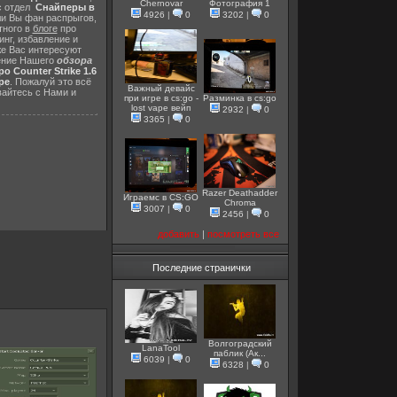
Chernovar
Фотография 1
с отдел
Снайперы в
4926
|
0
3202
|
0
ли Вы фан распрыгов,
тного в
блоге
про
инг, избавление и
же Вас интересуют
шение Нашего
обзора
о Counter Strike 1.6
ре
. Пожалуй это всё
Важный девайс
вайтесь с Нами и
при игре в cs:go -
Разминка в cs:go
lost vape вейп
2932
|
0
3365
|
0
Razer Deathadder
Играемс в CS:GO
Chroma
3007
|
0
2456
|
0
добавить
|
посмотреть все
Последние странички
Волгоградский
LanaTool
паблик (Ак...
6039
|
0
6328
|
0