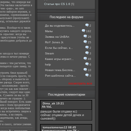
верены, что впереди вас
Статьи про CS 1.6
[5]
Эта тактика заключается в
 чем «раш», но зато
осто набором игроков, а
ионатах, соревнованиях и
Последнее на форуме
выпускают (пропускают)
сад, остальные держатся
Да вы издеваетесь...
2
вника. Вообще-то в таких
шугаясь каждого шороха,
Мапы
182
рь серьезно: когда вы
Заявка на UnBAn
26
о присутствия (чтобы не
м необходимо добраться до
RoY Jones Jr.
25
Если бы сейчас, к...
2
ю захода в тыл команде
Steam
3
така в начале раунда. С
Какие игры играет...
46
ниям с тем расчетом, что
help
6
 попадется один ламер, то
Новая тема.Беспла...
10
к строить бяки вражьей
Рип шаблона сайта...
8
Если говорить просто, то
ь оборону и вывести из
не раунда. Скорее всего,
посмотреть все
с заложниками - просто
ут уж как вам повезет -
кстати, следует еще одно
Последние комментарии
ек. Сумеете ли вы за 30
ичего не страшно :).
айший поворот. Есть шанс
Dima_ak
19:21
или с боем продвигается
Ak-VaL
, когда ваша любопытная
то вы встретитесь лицом к
раньше были отцами кс)
изнь, а на смерть.
сейчас отцами детей дочек и
ззащитными, как агнцы,
сыновей))
ло».
т и скилл, личное умение.
tomastomenas12
08:45
Комплектующие для ПК –