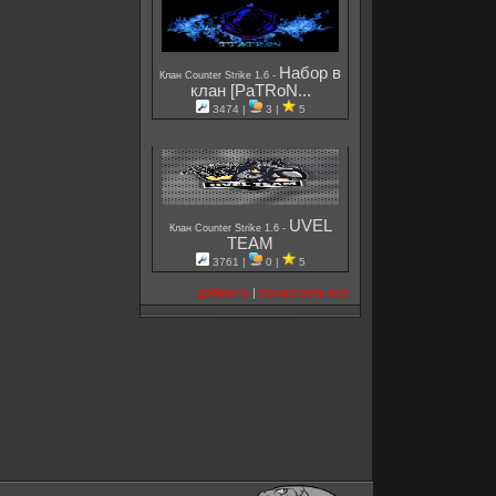
Набор в
-
Клан Counter Strike 1.6
клан [PaTRoN...
3474 |
3 |
5
UVEL
-
Клан Counter Strike 1.6
TEAM
3761 |
0 |
5
добавить
|
посмотреть все