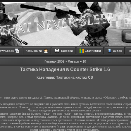
ownLoads
Комьюнити
Галереи
Статистики
Видео
Т
Главная
2009
»
Январь
»
10
Тактика Нападения в Counter Strike 1.6
Категория: Тактики на картах CS
 - одни сидят, другие нападают :). Приемы правильной обороны описаны в статье «Оборона», а сейчас 
ем нападение отличается от выдвижения к рубежам атаки или к рубежам возможного столкновения с прот
вная тактика. Понятно, что зачастую выполнение задания (читай: победа) зависит от того, насколько ус
Тактика нападения различается по интенсивности и составу.
вности нападение бывает быстрое («раш» - от англ. «rush» - натиск, спешка), взаимоприкрывающее, и «ак
нают, наверное, все. Резвая пробежка «налегке» до точки дислокации противника с расчетом застать оног
а - тотальное истребление не подготовившегося противника. Полезная тактика. И самая распространенная,
ет даже слаженной работы команды или вообще наличия команды - ее можно осуществлять и в одиночку. 
ротивника, в случае если этого не произошло (и раш производился не для достижения каких-либо ключев
бомбы например), эта тактика теряет свою актуальность.