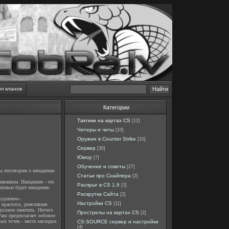
оп кланов
Категории
Тактики на картах CS
[12]
Читеры и читы
[10]
Оружие в Counter Strike
[10]
Сервер
[30]
Юмор
[7]
Обучение и советы
[27]
мы поговорим о нападении.
Статьи про Снайпера
[2]
ивником. Нападение - это
Распрыг в CS 1.6
[3]
пешным будет нападение.
Раскрутка Сайта
[2]
куратное».
Настройки CS
[11]
о врасплох, реактивная
 должен заметить. Ничего
Прострелы на картах CS
[2]
Раш предполагает лобовое
ых точек - места закладки
CS:SOURCE сервер и настройки
[4]