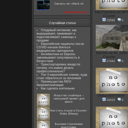
Скачать чит vHack v4
Как стрелять из MP5
посмотреть все
Counter ...
15592
|
0
Случайная статья
Плодовый питомник: как
выращивают, прививают и
подготавливают саженцы к
продаже
Европейские пациенты после
COVID начали бояться
медицинских препаратов
Тактика на de_aztec
Антибиотики из Европы
Counter ...
завоевывают популярность в
Казахстане
17441
|
0
Транспортировка лекарств:
почему это важно делать
профессионально?
Топ-3 европейских клиник, куда
стоит обратиться за лечением
Преимущества REVI
биоревитализации
Как сделать коптильню
Искусство снайпера –
V!ntus КРУТ!!!!!!!!!
свинцовый привет для
10415
|
0
врага
Как стать отцом в Counter-
Strike (Юмор)
Базовая стрелковая
подготовка.