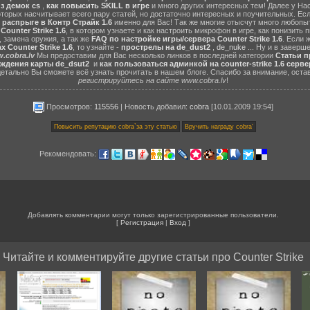
з демок cs
,
как повысить SKILL в игре
и много других интересных тем! Далее у На
оторых насчитывает всего пару статей, но достаточно интересных и поучительных. Ес
 распрыге в Контр Страйк 1.6
именно для Вас! Так же многие отысчут много любопы
ounter Strike 1.6
, в котором узнаете и как настроить микрофон в игре, как понизить п
 замена оружия, а так же
FAQ по настройке игры/сервера Counter Strike 1.6
. Если 
 Counter Strike 1.6
, то узнайте -
прострелы на de_dust2
,
de_nuke
... Ну и в завер
.cobra.lv
Мы предоставим для Вас несколько линков в последней категории
Статьи пр
ождения карты de_dsut2
и
как пользоваться админкой на counter-strike 1.6 серве
детально Вы сможете всё узнать прочитать в нашем блоге. Спасибо за внимание, оста
регистрируйтесь на сайте www.cobra.lv
!
Просмотров:
115556
|
Новость добавил
:
cobra
[10.01.2009 19:54]
Рекомендовать:
Добавлять комментарии могут только зарегистрированные пользователи.
[
Регистрация
|
Вход
]
Читайте и комментируйте другие статьи про Counter Strike