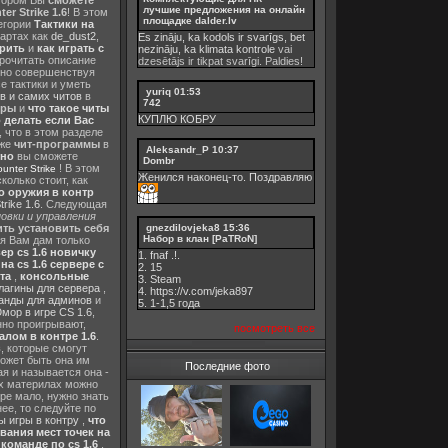
отором Вы
сможете
лучшие предложения на онлайн
er Strike 1.6
! В этом
площадке dalder.lv
тегории
Тактики на
картах как
de_dust2
,
Es zināju, ka kodols ir svarīgs, bet
ерить
и
как играть с
nezināju, ka
klimata kontrole
vai
прочитать описание
dzesētājs ir tikpat svarīgi. Paldies!
нно совершенствуя
е тактики и уметь
yuriq
01:53
в и самих читов
в
742
еры
и
что такое читы
КУПЛЮ КОБРУ
о делать если Вас
, что в этом разделе
 же
чит-программы
в
Aleksandr_P
10:37
тно
вы сможете
Dombr
! В этом
nter Strike
Женился наконец-то. Поздравляю
колько стоит, как
о оружия в контр
rike 1.6
. Следующая
овки и управления
gnezdilovjeka8
15:36
ть установить себя
Набор в клан [PaTRoN]
 я Вам дам только
ер cs 1.6 новичку
1. fnaf .!.
а cs 1.6 сервере с
2. 15
та
,
консольные
3. Steam
лагины для сервера
,
4. https://v.com/jeka897
анды для админов
и
5. 1-1,5 годa
мор в игре CS 1.6
,
нно проигрывают,
посмотреть все
алом в контре 1.6
.
в
, которые смогут
ожет быть она им
Последние фото
я и называется она -
их материлах можно
гре мало, нужно знать
ее, то следуйте по
 игры в контру
,
что
вания мест точек на
команде по cs 1.6
,