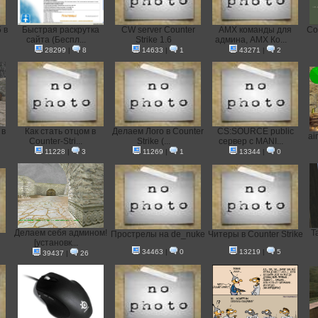
 в
Быстрая раскрутка
CW server Counter
AMX команды для
Со
сайта (Беспл...
Strike 1.6
админа, AMX Ко...
28299
|
8
14633
|
1
43271
|
2
 в
Как стать отцом в
Делаем Лого в Counter
CS:SOURCE public
ai
Counter-Stri...
Strike (...
сервер с MANI...
11228
|
3
11269
|
1
13344
|
0
Делаем себя админом!
Т
Прострелы на de_nuke
Читеры в Counter Strike
[установк...
34463
|
0
13219
|
5
39437
|
26