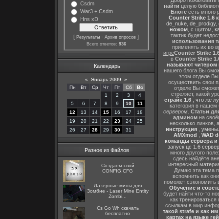
Добро пожаловать 
Csdm
найти
целую библиот
War3 + Csdm
Блоге
есть много 
Counter Strike 1.6 
Hns xD
de_nuke
,
de_prodigy
,
ножом
, с щитом,
к
тактик будет недо
[
·
]
Результаты
Архив опросов
использования т
Всего ответов:
936
применять их во в
игре
Counter Strike 1.
в
Counter Strike 1.
называют читером 
Календарь
нашего блога Вы сможе
этом отделе В
«
Январь 2009
»
осуществить свои п
Пн
Вт
Ср
Чт
Пт
Сб
Вс
отделе Вы сможете
стреляет, какой ур
1
2
3
4
страйк 1.6
,
что же л
5
6
7
8
9
10
11
категория в нашем 
сервером
.
Статьи дл
12
13
14
15
16
17
18
админом
на своё
19
20
21
22
23
24
25
несколько линков, 
инструкция
,
уменьш
26
27
28
29
30
31
AMXmod
,
WAD d
команды сервера и и
запуск цс 1.6 серве
Разное из Файлов
много другого поле
сдесь найдёте ан
интересный матери
Создаем свой
Думаю эта тема п
CONFIG.CFG
вспомнить как они
поможет сэкономить 
Лазерные мины для
Обучение и советы
Зомбие - Laser Mine Entity
будет найти что-то но
Zombi...
как тренироваться 
ссылкам в мир инфор
Cs Go Wh скачать
такой strafe и как и
бесплатно
картах на языке ге