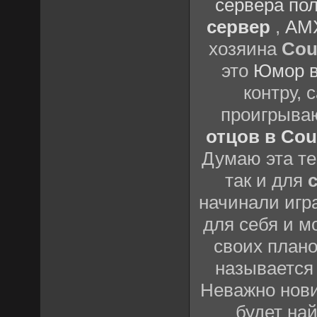
сервера пол
сервер
,
AMX
хозяина
Cou
это
Юмор в
контру,
проигрыва
отцов в Coun
Думаю эта те
так и для
начинали игр
для себя и м
своих план
называется
Неважно нови
будет най