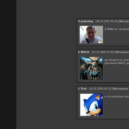
3
podrubaj
[
Матер
(30.10.2011 09:23)
1 Trsk
ну так воз
2
WOLK
[
Материа
(17.11.2009 23:33)
да мощность сниж
для меня М4А1 д
1
Trsk
[
Материал
]
(11.01.2009 00:12)
а это реально до