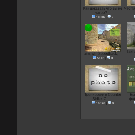
Как доказать что вы не
Что та
читер?
11036
|
2
Такт
aim, wh, Speedhack,
5616
|
0
Тренировки в Counter
Бы
Strike. С...
фай
16898
|
0