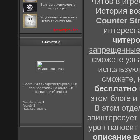
читов
в
игре
Важность экипировки в
История во
киберспорте
Как установить\запустить
Counter Str
демку в Counter-Strik...
интересн
посмотреть все
читеро
Статистика
запрещённые
сможете узна
использую
сможете, 
Всего: 34335 зарегистрированных
бесплатно
пользователей на сайте +
0
сегодня
и (0 вчера)
этом блоге 
Онлайн всего:
3
В этом отде
Гостей:
3
Пользователей:
0
заинтересует 
урон наносит
описание вс