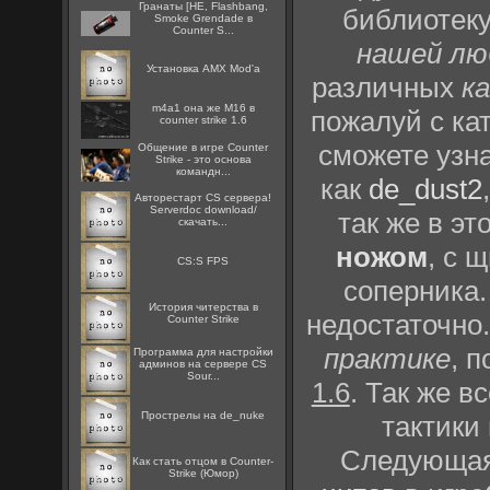
Гранаты [HE, Flashbang,
библиотек
Smoke Grendade в
Counter S...
нашей лю
Установка AMX Mod'a
различных
к
m4a1 она же M16 в
пожалуй с ка
counter strike 1.6
сможете узн
Общение в игре Counter
Strike - это основа
командн...
как
de_dust2
Авторестарт CS сервера!
Serverdoc download/
так же в эт
скачать...
ножом
, с 
CS:S FPS
соперника.
История читерства в
недостаточно
Counter Strike
практике
, 
Программа для настройки
админов на сервере CS
Sour...
1.6
. Так же 
Прострелы на de_nuke
тактики
Следующая 
Как стать отцом в Counter-
Strike (Юмор)