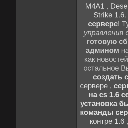
M4A1
,
Deser
Strike 1.6
сервере
! 
управления 
готовую сб
админом
на
как новостей
остальное В
создать с
сервере
,
сер
на cs 1.6
установка бы
команды серв
контре 1.6