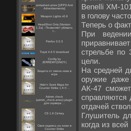
Benelli XM-10
antiadvert.amxx [UFPS Anti
Advertisements]
в голову част
Weapon Lights v0.6
Теперь о факт
HeadShot Only [Version
1.2a] - Позволяет убивать
т...
При ведени
приравнивает
Firefox 3.0.3
стрельбе по 
Trayit 4.6.5 download
цели.
Config by
JERREMY(SNOY)
На средней д
Защита от смена ника в
игре
оружие даже
Hide'n Seek Maps for
АК-47 сможет
Counter Strike 1.6 h'...
справляются 
Admin check
(admin_check.amxx) plugin
для сервера ...
отдачей ствол
Глушитель дл
CS 1.6 Cd-key
когда из всей
Cвоя надпись на ноже в
Counter Strike