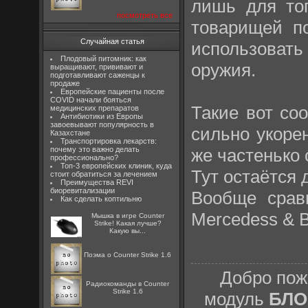
лишь для тог
посмотреть все
товарищей п
Случайная статья
использовать
Плодовый питомник: как
оружия.
выращивают, прививают и
подготавливают саженцы к
продаже
Европейские пациенты после
COVID начали бояться
Такие вот со
медицинских препаратов
Антибиотики из Европы
завоевывают популярность в
сильно укоре
Казахстане
Транспортировка лекарств:
же частенько 
почему это важно делать
профессионально?
Топ-3 европейских клиник, куда
Тут остаётся 
стоит обратиться за лечением
Преимущества REVI
биоревитализации
Вообще срав
Как сделать коптильню
Mercedess & B
Мышка в игре Counter
Strike! Какая лучше?
Какую вы...
Поэма о Counter Strike 1.6
Добро пож
Радиокоманды в Counter
Strike 1.6
модуль
БЛО