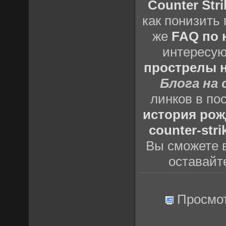
Counter Stri
как понизить 
же
FAQ по н
интересу
прострелы н
Блога на 
линков в по
история рож
counter-stri
Вы сможете в
оставайт
Просмо