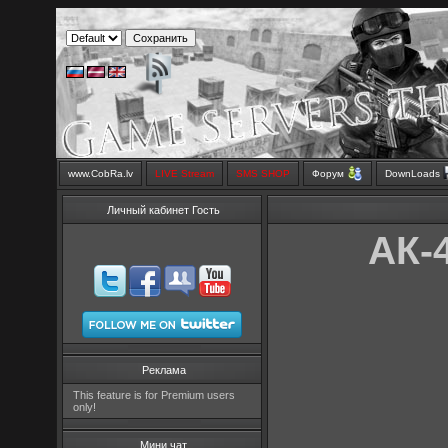
www.CobRa.lv
LIVE Stream
SMS SHOP
Форум
DownLoads
Личный кабинет Гость
АК-4
Реклама
This feature is for Premium users
only!
Мини чат