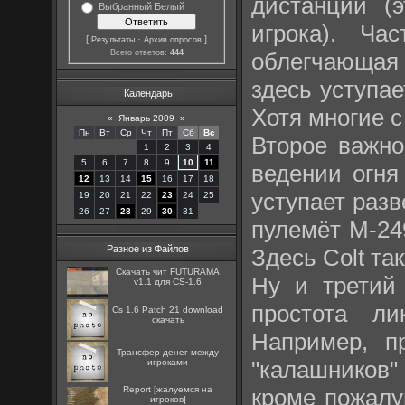
дистанций (
Выбранный Белый
игрока). Ча
[
·
]
Результаты
Архив опросов
облегчающая 
Всего ответов:
444
здесь уступае
Календарь
Хотя многие с
«
Январь 2009
»
Пн
Вт
Ср
Чт
Пт
Сб
Вс
Второе важно
1
2
3
4
5
6
7
8
9
10
11
ведении огня
12
13
14
15
16
17
18
уступает разв
19
20
21
22
23
24
25
26
27
28
29
30
31
пулемёт M-24
Разное из Файлов
Здесь Colt так
Скачать чит FUTURAMA
Ну и третий 
v1.1 для CS-1.6
простота ли
Cs 1.6 Patch 21 download
скачать
Например, п
Трансфер денег между
"калашников"
игроками
кроме пожалу
Report [жалуемся на
игроков]