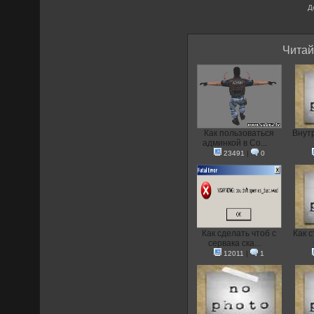
Д
Читай
Как пользоваться
Внут
админкой в Co...
23491
|
0
Как сделать чтоб с
Как с
сервака ска...
12011
|
1