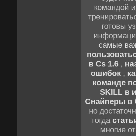
командой и
тренироватьс
готовы у
информации
самые важ
пользовать
в Cs 1.6
,
на
ошибок
,
к
команде по
SKILL в 
Снайперы в C
но достаточ
тогда
стать
многие о