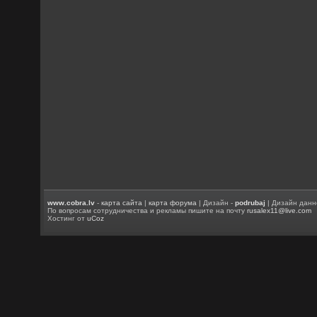
www.cobra.lv
-
карта сайта
|
карта форума
| Дизайн -
podrubaj
| Дизайн данн
По вопросам сотрудничества и рекламы пишите на почту
rusalex11@live.com
Хостинг от
uCoz