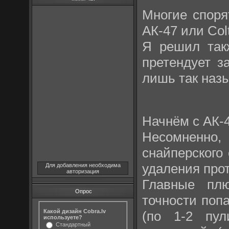
Многие споря
АК-47 или Co
Я решил так
претендует з
лишь так назы
Начнём с АК-
Несомненно,
снайперского
удаления про
Для добавления необходима
авторизация
Главные пл
Опрос
точности поп
Какой дизайн Cobra.lv
(по 1-2 пул
используете?
Стандартный