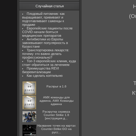
Н
Случайная статья
Плодовый питомник: как
(О
выращивают, прививают и
подготавливают саженцы к
продаже
Европейские пациенты после
COVID начали бояться
медицинских препаратов
Антибиотики из Европы
завоевывают популярность в
Казахстане
Транспортировка лекарств:
почему это важно делать
профессионально?
Топ-3 европейских клиник, куда
стоит обратиться за лечением
Преимущества REVI
биоревитализации
Как сделать коптильню
Т
Распрыг в 1.6
К
AMX команды для
админа, AMX Команды
админа
Раскрутка сервера
Counter Strike 1.6
[инструкция д...
Название точек на картах
Counter-Strike:GO на
русс...