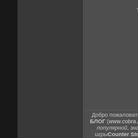
Добро пожаловат
БЛОГ
(
www.cobra.l
популярной
,
зн
игры
Counter Str