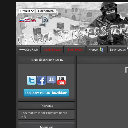
www.CobRa.lv
LIVE Stream
SMS SHOP
Форум
DownLoads
Личный кабинет Гость
Реклама
This feature is for Premium users
only!
Мини чат