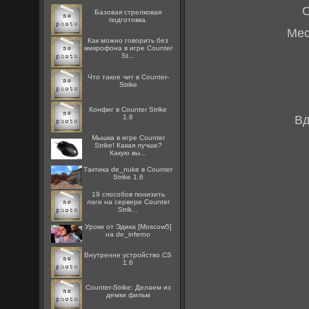
О
Базовая стрелковая
подготовка.
Мес
Как можно говорить без
микрофона в игре Counter
St...
Что такое чит в Counter-
Strike
Конфиг в Counter Strike
1.6
Вд
Мышка в игре Counter
Strike! Какая лучше?
Какую вы...
Тактика de_nuke в Counter
Strike 1.6
19 способов понизить
лаги на сервере Counter
Strik...
Уроки от Эдика [Moscow5]
на de_inferno
Внутренне устройство CS
1.6
Counter-Strike: Делаем из
демки фильм