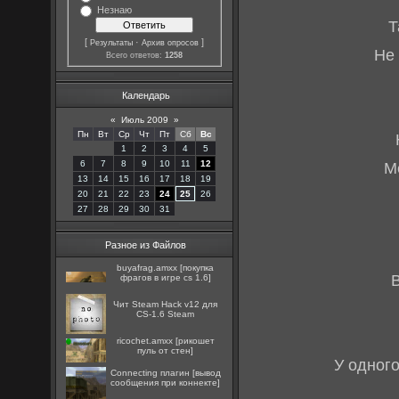
Незнаю
Т
[
·
]
Результаты
Архив опросов
Не 
Всего ответов:
1258
Календарь
«
Июль 2009
»
Пн
Вт
Ср
Чт
Пт
Сб
Вс
1
2
3
4
5
6
7
8
9
10
11
12
М
13
14
15
16
17
18
19
20
21
22
23
24
25
26
27
28
29
30
31
Разное из Файлов
buyafrag.amxx [покупка
фрагов в игре cs 1.6]
Чит Steam Hack v12 для
CS-1.6 Steam
ricochet.amxx [рикошет
пуль от стен]
У одного
Connecting плагин [вывод
сообщения при коннекте]