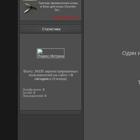
Тактика применения ножа
в бою для игры Counter
Str...
посмотреть все
Статистика
Один и
Всего: 34335 зарегистрированных
пользователей на сайте +
0
сегодня
и (0 вчера)
Онлайн всего:
5
Гостей:
5
Пользователей:
0