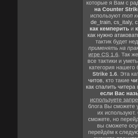
которые я Вам с ра
на Counter Strik
используют
топ к
de_train
,
cs_italy
,
c
как кемперить
и
как нужно атаковат
тактик будет не
применять на пра
игре CS 1.6
. Так 
все тактики и уме
категория нашего 
Strike 1.6
. Эта к
читов
, кто такие
чи
как спалить читера
если Вас наз
используете зап
блога Вы сможете у
их используют.
сможете, но перей
вы сможете осу
перейдём к следу