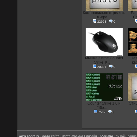
Как правильно стрелять
Баг
в игре
Co
22963
|
0
Мышка в игре Counter
Наз
Strike! К...
кар
20307
|
0
Counter Strike 1.6 и
Стиш
"Ste...
7509
|
0
www.cobra.lv
-
карта сайта
|
карта форума
| Дизайн -
podrubaj
| Дизайн данно