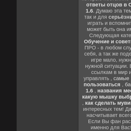
ответы отцов в C
1.6
. Думаю эта те
так и для
серьёзн
играть и вспомни
может быть она и
Следующая кате
Обучение и советы
ПРО - в любом слу
себя, а так же по
игре мало, нужн
нужной ситуации. 
ссылкам в мир 
управлять ,
самые 
пользоваться
,
ба
1.6
,
названия мес
какую мышку выб
,
как сделать муви
интересных тем! Д
насчитывает всег
Если Вы фан рас
именно для Вас