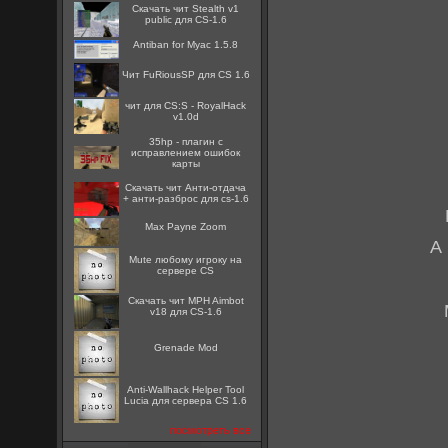
Скачать чит Stealth v1
public для CS-1.6
Antiban for Myac 1.5.8
Чит FuRiousSP для CS 1.6
чит для CS:S - RoyalHack
v1.0d
35hp - плагин с
исправлением ошибок
карты
Скачать чит Анти-отдача
+ анти-разброс для cs-1.6
Max Payne Zoom
А
Mute любому игроку на
сервере CS
Скачать чит MPH Aimbot
v18 для CS-1.6
Grenade Mod
Anti-Wallhack Helper Tool
Lucia для сервера CS 1.6
посмотреть все