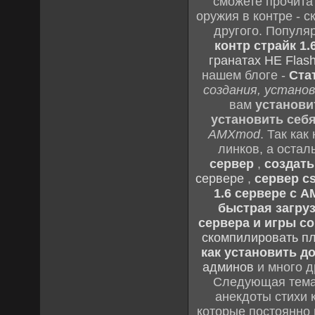
сможете прочитат
оружия в контре - с
другого. Популя
контр страйк 1.
гранатах HE Flash
нашем блоге -
Ста
создания, установ
вам
установи
установить себ
AMXmod
. Так как
линков, а остал
сервер
,
создать
сервере
,
сервер cs
1.6 сервере с 
быстрая загруз
сервера и игры cou
скомпилировать п
как установить до
админов
и много д
Следующая тема 
анекдоты стихи 
которые постоянно