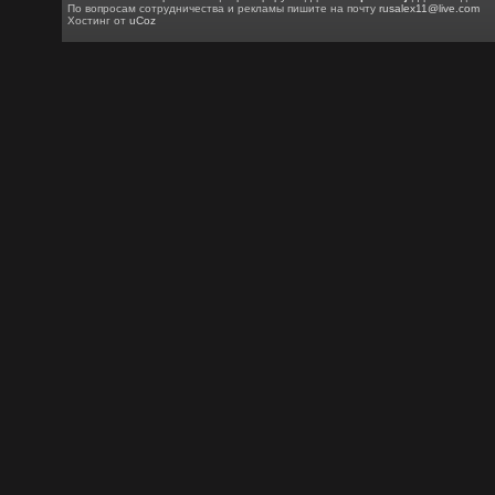
По вопросам сотрудничества и рекламы пишите на почту
rusalex11@live.com
Хостинг от
uCoz