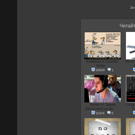
До
Читайт
Комиксы о Counter
АК-47
Strike
20926
|
1
Уроки от Эдика
Созд
[Moscow5] на de...
C
11374
|
0