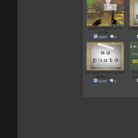
Counter Strike 1.6 vs
Конфи
ЧИТЫ
18387
|
0
Делаем Лого в Counter
Бы
Strike (...
фай
11265
|
1