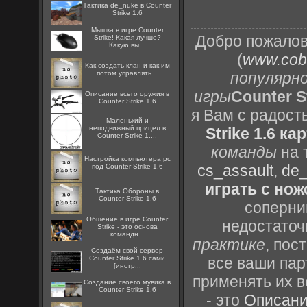
Тактика de_nuke в Counter
Strike 1.6
Мышка в игре Counter
Добро пожалов
Strike! Какая лучше?
Какую вы...
(
www.cobr
Как создать клан и как им
популярн
потом управлять...
игры
Counter St
Описание всего оружия в
Counter Strike 1.6
я Вам с радост
Маленький и
неподвижный прицел в
Strike 1.6 ка
Counter Strike 1....
команды
на 
Настройка компьютера pc
cs_assault
,
de_
под Counter Strike 1.6
играть с но
Тактика Обороны в
Counter Strike 1.6
соперник
Общение в игре Counter
недостаточ
Strike - это основа
командн...
практике
, пос
Создаём свой сервер
все ваши пар
Counter Strike 1.6 сами
[инстр...
применять их в
Создание своего мувика в
Counter Strike 1.6
- это
Описани