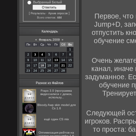
Выбранный Белый
[
·
]
Результаты
Архив опросов
Первое, что 
Всего ответов:
444
Jump+D, зап
отпустить кно
Календарь
обучение смо
«
Февраль 2009
»
Пн
Вт
Ср
Чт
Пт
Сб
Вс
1
2
3
4
5
6
7
8
Очень желате
9
10
11
12
13
14
15
16
17
18
19
20
21
22
канал, иначе
23
24
25
26
27
28
задуманное. Ес
обучение п
Разное из Файлов
Fraps 3.0 (программа
Тренирует
видеозаписи с демок,
использу...
Bloody Awp skin model для
Cs 1.6
Следующей ост
игроков. Распр
ещё один CS mix
то проста: б
Оптимизация рейтов на
сервер counter strike 1.6