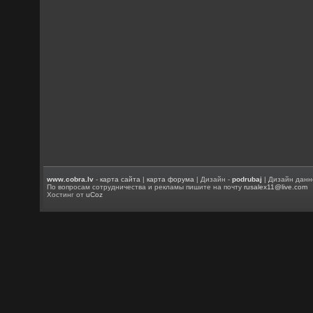
www.cobra.lv
-
карта сайта
|
карта форума
| Дизайн -
podrubaj
| Дизайн данн
По вопросам сотрудничества и рекламы пишите на почту
rusalex11@live.com
Хостинг от
uCoz