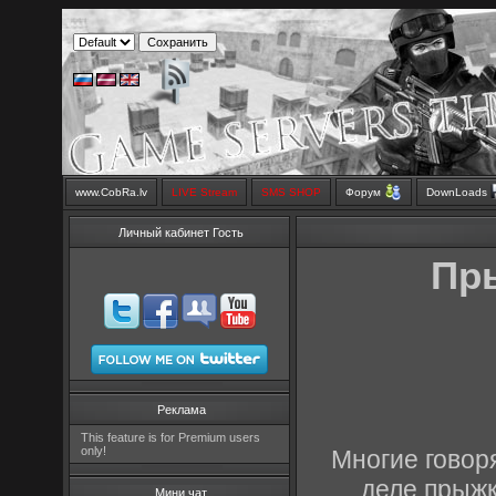
www.CobRa.lv
LIVE Stream
SMS SHOP
Форум
DownLoads
Личный кабинет Гость
Пры
Реклама
This feature is for Premium users
only!
Многие говоря
деле прыжк
Мини чат