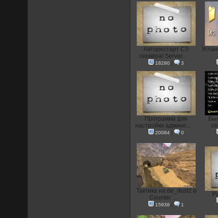
Авторестарт CS
Устан
сервера! Server...
18290
|
3
Программа для
Быс
настройки админо...
се
20084
|
0
Тактика на de_dust2 в
Р
Counter ...
15938
|
1