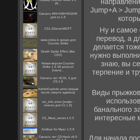
направлени
(N...
Jump+A > Jump
Скачать WH+AIM+RADAR
которы
для cs 1.6
Ну и самое 
CS1.6ServerWCFT
перевод, а д
www.cobra.lv sprays для
Counter Strike
делается тоже
Death Sprite Effect (like
нужно выполни
CSO)
знаю, вы се
Новая версия Counter
Strike 1.6 48 protocol
терпение и тр
[скача...
Скачать чит HLGL 3 для
CS-1.6
AdminExplode.amxx [взрыв
Виды прыжков 
после смерти админа]
использо
srv_info.amxx [инфо -
плагин для Cs 1.6]
банального з
интересные м
CS_Meat_server.1.0.5
Antiban for Myac 1.5.8
Для начала по
Скачать чит CD-Hack v6.0