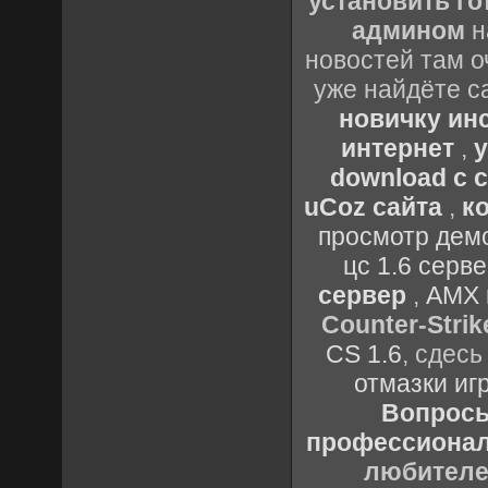
установить го
админом
н
новостей там о
уже найдёте с
новичку ин
интернет
,
у
download с 
uCoz сайта
,
к
просмотр демо
цс 1.6 серв
сервер
,
AMX 
Counter-Strik
CS 1.6
, сдес
отмазки иг
Вопросы 
профессионало
любителе