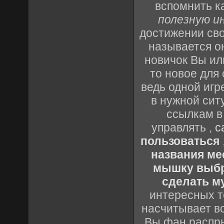
вспомнить к
полезную и
достижении св
называется о
новичок Вы ил
то новое для 
ведь одной игр
в нужной сит
ссылкам в
управлять ,
с
пользоваться
названия ме
мышку выб
сделать м
интересных т
насчитывает вс
Вы фан распры