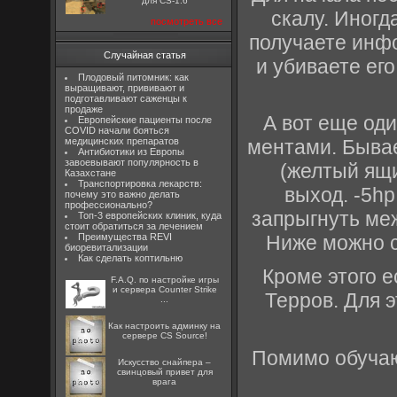
для CS-1.6
скалу. Иногд
посмотреть все
получаете инфо
Случайная статья
и убиваете ег
Плодовый питомник: как
выращивают, прививают и
подготавливают саженцы к
продаже
А вот еще од
Европейские пациенты после
COVID начали бояться
медицинских препаратов
ментами. Бывае
Антибиотики из Европы
завоевывают популярность в
(желтый ящи
Казахстане
Транспортировка лекарств:
выход. -5hp
почему это важно делать
профессионально?
запрыгнуть меж
Топ-3 европейских клиник, куда
стоит обратиться за лечением
Преимущества REVI
Ниже можно с
биоревитализации
Как сделать коптильню
Кроме этого е
F.A.Q. по настройке игры
и сервера Counter Strike
Терров. Для э
...
Как настроить админку на
сервере CS Source!
Помимо обучаю
Искусство снайпера –
свинцовый привет для
врага