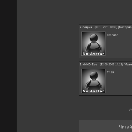
2
поцык
[
Материа
(09.10.2011 10:59)
спасибо
1
aNNDrEee
[
Мате
(12.06.2009 14:13)
7419
Д
Читай