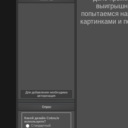
выигрышно
попытаемся на
картинками и п
Для добавления необходима
авторизация
Опрос
Какой дизайн Cobra.lv
используете?
Стандартный