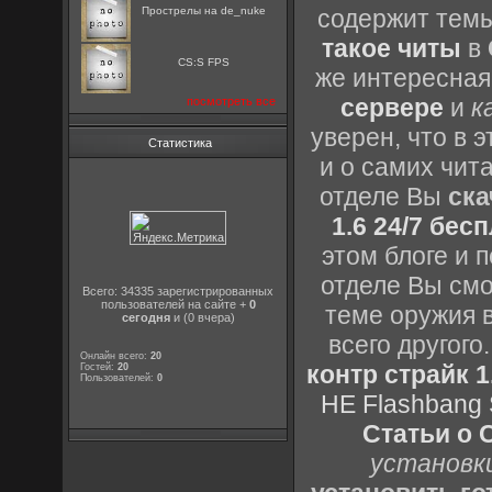
содержит темы
Прострелы на de_nuke
такое читы
в
CS:S FPS
же интересная
сервере
и
к
посмотреть все
уверен, что в 
Статистика
и о самих чита
отделе Вы
ска
1.6 24/7 бес
этом блоге и 
отделе Вы смо
Всего: 34335 зарегистрированных
пользователей на сайте +
0
теме оружия в
сегодня
и (0 вчера)
всего другог
Онлайн всего:
20
контр страйк 1
Гостей:
20
Пользователей:
0
HE Flashbang 
Статьи о 
установки