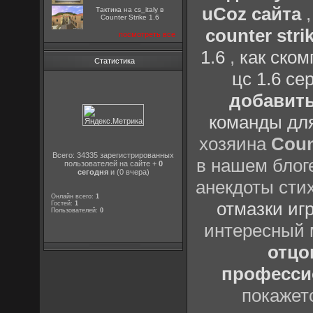
uCoz сайта
Тактика на cs_italy в
Counter Strike 1.6
counter strik
посмотреть все
1.6
,
как ско
Статистика
цс 1.6 се
добавить
команды дл
хозяина
Coun
Всего: 34335 зарегистрированных
в нашем блоге
пользователей на сайте +
0
сегодня
и (0 вчера)
анекдоты сти
Онлайн всего:
1
отмазки иг
Гостей:
1
Пользователей:
0
интересный
отцов
профессио
покажет