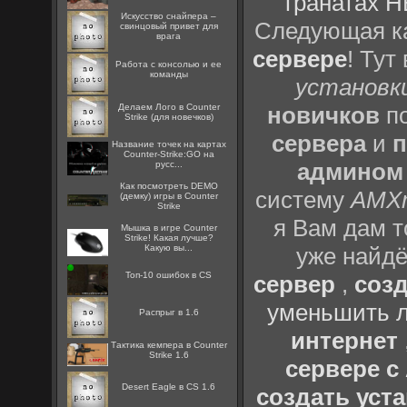
гранатах H
Искусство снайпера –
Следующая ка
свинцовый привет для
врага
сервере
! Тут
Работа с консолью и ее
команды
установки
Делаем Лого в Counter
новичков
по
Strike (для новечков)
сервера
и
п
Название точек на картах
Counter-Strike:GO на
админом
русс...
Как посмотреть DEMO
систему
AMX
(демку) игры в Counter
Strike
я Вам дам т
Мышка в игре Counter
Strike! Какая лучше?
Какую вы...
уже найдё
Топ-10 ошибок в CS
сервер
,
созд
уменьшить л
Распрыг в 1.6
интернет
Тактика кемпера в Counter
Strike 1.6
сервере 
Desert Eagle в CS 1.6
создать уста