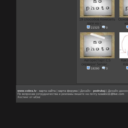
19 способов понизить
Основ
лаги на с...
ко
21525
|
0
Авторестарт CS
Как
сервера! Server...
пла
18290
|
3
www.cobra.lv
-
карта сайта
|
карта форума
| Дизайн -
podrubaj
| Дизайн данно
По вопросам сотрудничества и рекламы пишите на почту
rusalex11@live.com
Хостинг от
uCoz