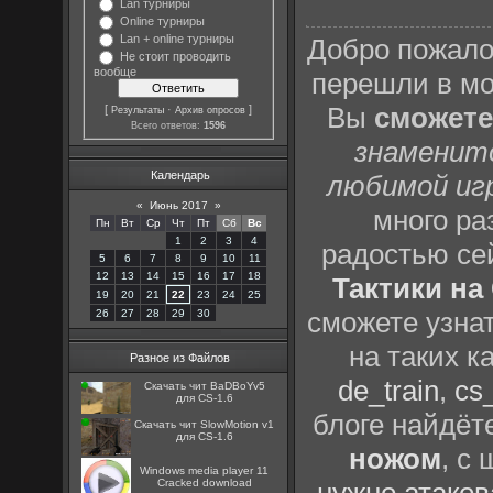
Lan турниры
Online турниры
Lan + online турниры
Добро пожало
Не стоит проводить
вообще
перешли в м
Вы
сможете
[
·
]
Результаты
Архив опросов
Всего ответов:
1596
знаменит
Календарь
любимой иг
«
Июнь 2017
»
много р
Пн
Вт
Ср
Чт
Пт
Сб
Вс
1
2
3
4
радостью се
5
6
7
8
9
10
11
12
13
14
15
16
17
18
Тактики на 
19
20
21
22
23
24
25
сможете узна
26
27
28
29
30
на таких к
Разное из Файлов
de_train
,
cs_
Скачать чит BaDBoYv5
для CS-1.6
блоге найдёт
Скачать чит SlowMotion v1
для CS-1.6
ножом
, с
Windows media player 11
Cracked download