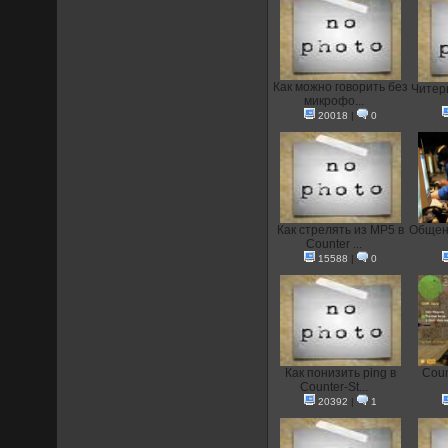
Как можно говорить без
Читеры
микрофо...
20018
|
0
Как стрелять из MP5 в
Общени
Counter ...
15588
|
0
Как понизить ping в
Coun
Counter-St...
20392
|
1