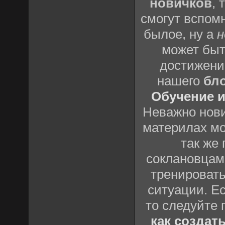
новичков
, 
смогут вспомн
былое, ну а
н
может быт
достижени
нашего
бл
Обучение и
Неважно нови
материлах мо
так же
соклановцами
тренировать
ситуации. Е
то следуйте 
как создат