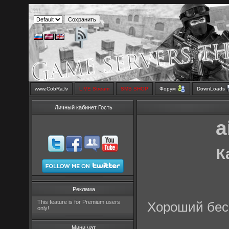
www.CobRa.lv
LIVE Stream
SMS SHOP
Форум
DownLoads
Личный кабинет Гость
a
К
Реклама
This feature is for Premium users
Хороший бес
only!
Мини чат