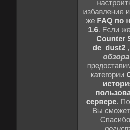
настроить
избавление и
же
FAQ по н
1.6
. Если ж
Counter S
de_dust2
обзора
предоставим
категории
истори
пользова
сервере
. П
Вы сможете
Спасибо
регист