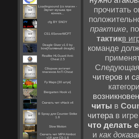
нужно атаков
Loadingsound (cs плагин -
прочитать о
Звучит музыка при
коннек...
положительно
cfg BY SNOY
практике
, п
CS1.6ServerWCFT
тактик
в иг
Deagle Giver v1.0 by
команде долж
bow[Халявный deagle]
применят
Reallite HLGuard Anti-
Cheat 2.5
Следующая 
Сборник античит
плагинов AnTi Cheat
читеров и с
Fy Maps [30 штук]
категор
Biergarten Hook v1
возникновен
Скачать чит vHack v4
читы
в
Coun
читера
в игре
B Spray для Counter Strike
1.6
что делать 
Slow Motion
и
как доказ
Скачать чит MPH Aimbot
v18 для CS-1.6