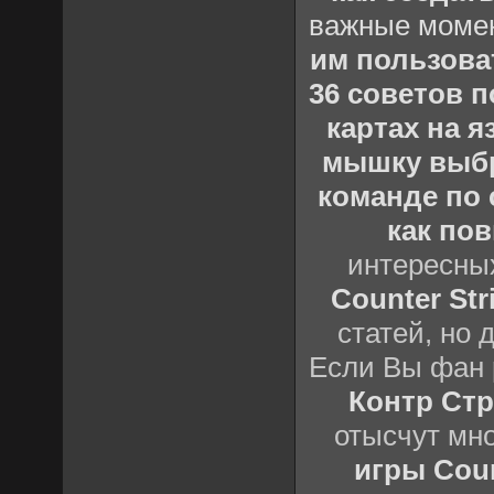
важные момен
им пользова
36 советов по
картах на 
мышку выб
команде по c
как пов
интересны
Counter Stri
статей, но 
Если Вы фан 
Контр Стр
отысчут мн
игры Count