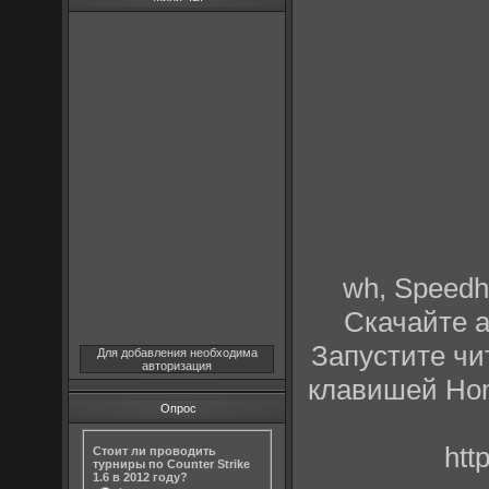
wh, Speedh
Скачайте а
Запустите чит
Для добавления необходима
авторизация
клавишей Ho
Опрос
htt
Стоит ли проводить
турниры по Counter Strike
1.6 в 2012 году?