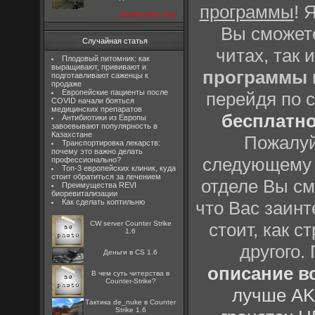
программы
! 
посмотреть все
Вы сможете
Случайная статья
читах, так 
Плодовый питомник: как
выращивают, прививают и
программы
подготавливают саженцы к
продаже
Европейские пациенты после
перейдя по 
COVID начали бояться
медицинских препаратов
бесплатн
Антибиотики из Европы
завоевывают популярность в
Казахстане
Пожалуй
Транспортировка лекарств:
почему это важно делать
следующему
профессионально?
Топ-3 европейских клиник, куда
стоит обратиться за лечением
отделе Вы см
Преимущества REVI
биоревитализации
Как сделать коптильню
что Вас заинт
CW server Counter Strike
стоит, как с
1.6
другого.
Деньги в CS 1.6
описание вс
В чем суть читерства в
Counter-Strike?
лучше AK
Тактика de_nuke в Counter
Strike 1.6