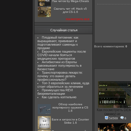
Пак читов by Mega-Cheats
Скачать чит nK Hack v5
для CS-1.6
посмотреть все
Случайная статья
Плодовый питомник: как
выращивают, прививают и
подготавливают саженцы к
Всего комментариев
:
0
продаже
Европейские пациенты после
COVID начали бояться
медицинских препаратов
Антибиотики из Европы
завоевывают популярность в
Казахстане
Транспортировка лекарств:
почему это важно делать
профессионально?
Топ-3 европейских клиник, куда
стоит обратиться за лечением
Преимущества REVI
биоревитализации
Как сделать коптильню
Обзор наиболее
популярного оружия в CS
Как посмотреть DE
1.6
(демку) иг...
54569
|
6
Баги и хитрости в Counter
Strike 1.6