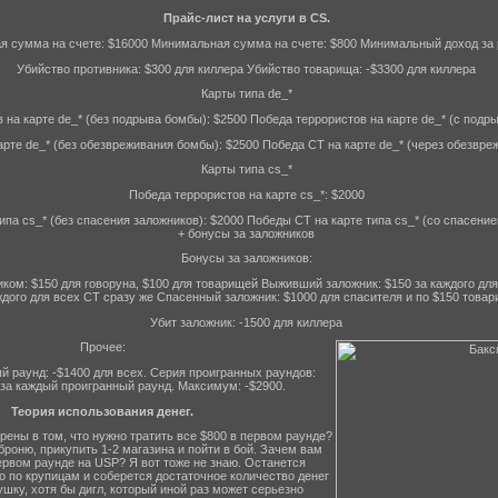
Прайс-лист на услуги в CS.
 сумма на счете: $16000 Минимальная сумма на счете: $800 Минимальный доход за 
Убийство противника: $300 для киллера Убийство товарища: -$3300 для киллера
Карты типа de_*
 на карте de_* (без подрыва бомбы): $2500 Победа террористов на карте de_* (с подр
рте de_* (без обезвреживания бомбы): $2500 Победа CT на карте de_* (через обезвре
Карты типа cs_*
Победа террористов на карте cs_*: $2000
ипа cs_* (без спасения заложников): $2000 Победы CT на карте типа cs_* (со спасение
+ бонусы за заложников
Бонусы за заложников:
иком: $150 для говоруна, $100 для товарищей Выживший заложник: $150 за каждого дл
ждого для всех CT сразу же Спасенный заложник: $1000 для спасителя и по $150 това
Убит заложник: -1500 для киллера
Прочее:
й раунд: -$1400 для всех. Серия проигранных раундов:
 за каждый проигранный раунд. Максимум: -$2900.
Теория использования денег.
рены в том, что нужно тратить все $800 в первом раунде?
броню, прикупить 1-2 магазина и пойти в бой. Зачем вам
ервом раунде на USP? Я вот тоже не знаю. Останется
о по крупицам и соберется достаточное количество денег
шку, хотя бы дигл, который иной раз может серьезно