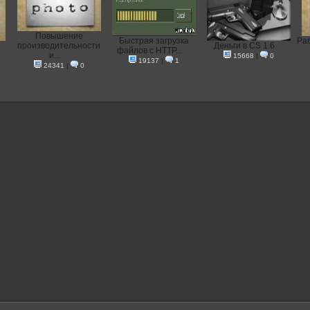
Повышение
Быстрая загрузка
Раб
производительности
Деньги в CS 1.6
файлов с HTTP...
и...
15668
|
0
19137
|
1
24341
|
0