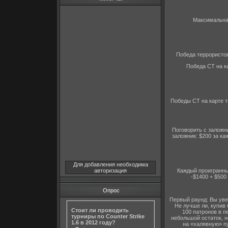
Максимальная
Победа террористов
Победа CT на ка
Победы CT на карте т
Поговорить с заложн
заложник: $200 за ка
Для добавления необходима
Каждый проигранны
авторизация
-$1400 + $500
Опрос
Первый раунд: Вы уве
Не лучше ли, купив 
Стоит ли проводить
100 патронов в п
турниры по Counter Strike
небольшой остаток, н
1.6 в 2012 году?
на «халявную» пу