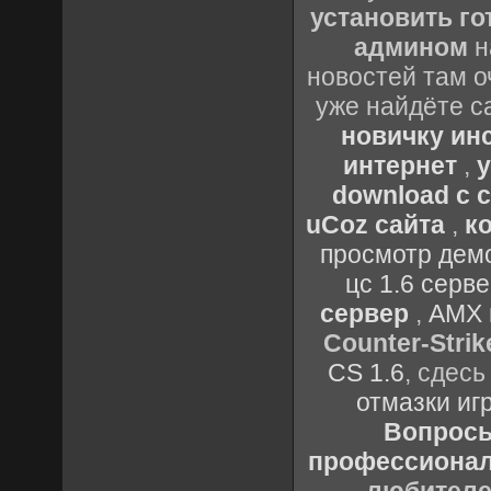
установить го
админом
н
новостей там о
уже найдёте с
новичку ин
интернет
,
у
download с 
uCoz сайта
,
к
просмотр демо
цс 1.6 серв
сервер
,
AMX 
Counter-Strik
CS 1.6
, сдес
отмазки иг
Вопросы 
профессионало