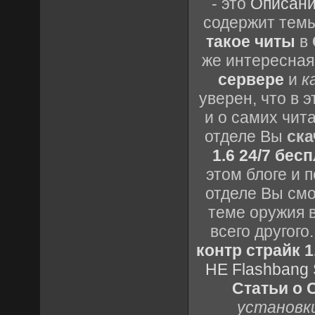
- это
Описани
содержит темы
такое читы
в
же интересная
сервере
и
к
уверен, что в 
и о самих чита
отделе Вы
ска
1.6 24/7 бес
этом блоге и 
отделе Вы смо
теме оружия в
всего другог
контр страйк 1
HE Flashbang 
Статьи о 
установки