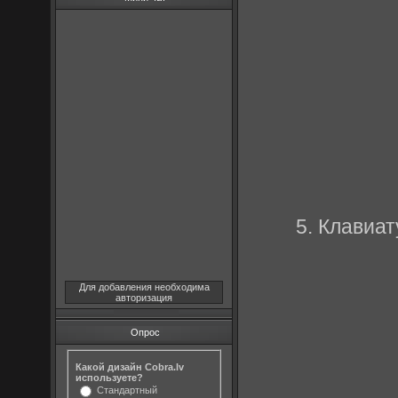
5. Клавиат
Для добавления необходима
авторизация
Опрос
Какой дизайн Cobra.lv
используете?
Стандартный