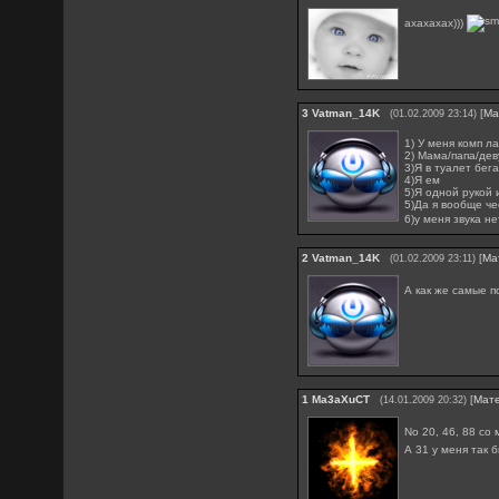
ахахахах)))
3
Vatman_14K
[
Ма
(01.02.2009 23:14)
1) У меня комп лаг
2) Мама/папа/де
3)Я в туалет бег
4)Я ем
5)Я одной рукой
5)Да я вообще че
6)у меня звука н
2
Vatman_14K
[
Ма
(01.02.2009 23:11)
А как же самые 
1
Ma3aXuCT
[
Мат
(14.01.2009 20:32)
No 20, 46, 88 со
А 31 у меня так 