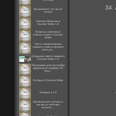
34.
Как доказать что вы не
читер?
Тактика Обороны в
Counter Strike 1.6
Вопросы новичков и
ответы отцов о Counter-
Strike
Чисто элементарные
навыки и советы должен
знать ка...
Создание своего мувика в
Counter Strike 1.6
Программа для настройки
админов на сервере CS
Sour...
Распрыг в Counter-Strike
Распрыг в 1.6
Как вычислить читера и
как вести себя при
встрече ...