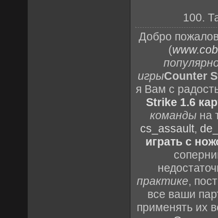
100. Т
Добро пожалов
(
www.cobr
популярн
игры
Counter St
я Вам с радост
Strike 1.6 ка
команды
на 
cs_assault
,
de_
играть с но
соперник
недостаточ
практике
, пос
все ваши пар
применять их в