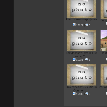
Настройка микрофона
Уст
15122
|
0
Как доказать что вы не
Такт
читер?
11035
|
2
Как стрелять из MP5 в
Работ
Counter ...
15589
|
0