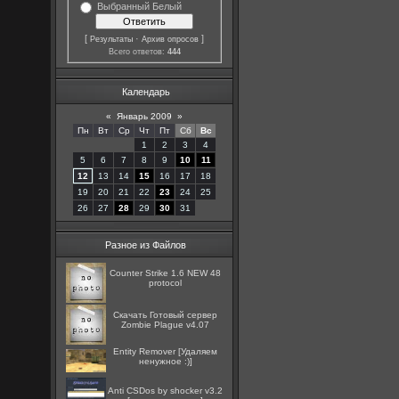
Выбранный Белый
[
·
]
Результаты
Архив опросов
Всего ответов:
444
Календарь
«
Январь 2009
»
Пн
Вт
Ср
Чт
Пт
Сб
Вс
1
2
3
4
5
6
7
8
9
10
11
12
13
14
15
16
17
18
19
20
21
22
23
24
25
26
27
28
29
30
31
Разное из Файлов
Counter Strike 1.6 NEW 48
protocol
Скачать Готовый сервер
Zombie Plague v4.07
Entity Remover [Удаляем
ненужное :)]
Anti CSDos by shocker v3.2