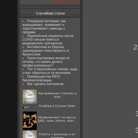
посмотреть все
Случайная статья
Плодовый питомник: как
выращивают, прививают и
подготавливают саженцы к
продаже
Европейские пациенты после
COVID начали бояться
медицинских препаратов
2
Антибиотики из Европы
завоевывают популярность в
Казахстане
Транспортировка лекарств:
почему это важно делать
профессионально?
Топ-3 европейских клиник, куда
стоит обратиться за лечением
Преимущества REVI
биоревитализации
Как сделать коптильню
Как правильно стрелять в
игре
Снайпер в Counter Strike
Названия мест на картах
[dd2, nuke, inferno, train...
Работа с консолью и ее
команды