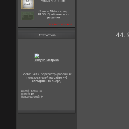
V!ntus КРУТ!!!!!!!!!
Counter Strike сервер
HLDS: Проблемы и их
решение
посмотреть все
44.
Статистика
Всего: 34335 зарегистрированных
пользователей на сайте +
0
сегодня
и (0 вчера)
Онлайн всего:
19
Гостей:
19
Пользователей:
0