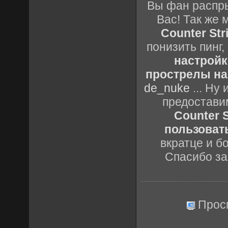
Вы фан распры
Вас! Так же 
Counter Stri
понизить пинг,
настройк
прострелы на 
de_nuke
... Ну
предостави
Counter S
пользовать
вкратце и б
Спасибо за
Прос