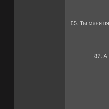
85. Ты меня пя
87. А