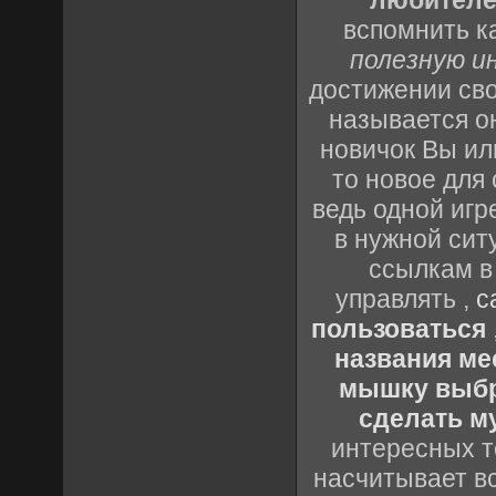
любителе
вспомнить к
полезную и
достижении св
называется о
новичок Вы ил
то новое для 
ведь одной игр
в нужной сит
ссылкам в
управлять ,
с
пользоваться
названия ме
мышку выб
сделать м
интересных т
насчитывает вс