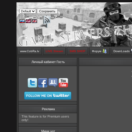
www.CobRa.lv
LIVE Stream
SMS SHOP
Форум
DownLoads
Личный кабинет Гость
Реклама
This feature is for Premium users
only!
Мини чат