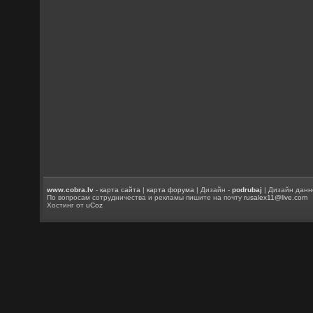
www.cobra.lv
-
карта сайта
|
карта форума
| Дизайн -
podrubaj
| Дизайн данн
По вопросам сотрудничества и рекламы пишите на почту
rusalex11@live.com
Хостинг от
uCoz