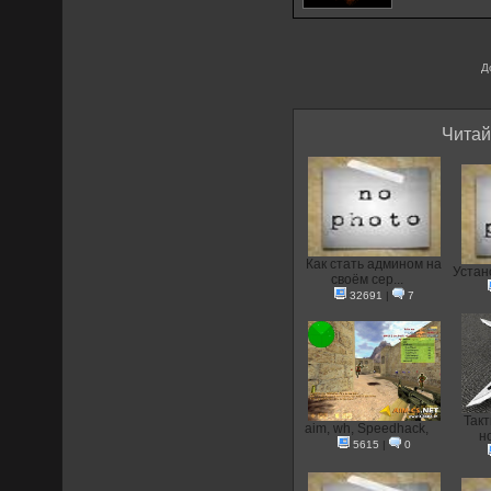
Д
Читай
Как стать админом на
Устан
своём сер...
32691
|
7
Так
aim, wh, Speedhack,
но
5615
|
0