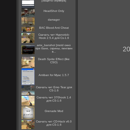
[защита сервера]
HeadShot Only
damager
BAC Blood Anti Cheat
Скачать чит Hypnotick-
Hook 2.5.4 для Cs-1.6
amx_banshot [motd окно
20
при бане, скрины, пингвин
в...
Death Sprite Effect (like
CSO)
Antiban for Myac 1.5.7
Скачать чит Emo Tear для
CS-1.6
Скачать чит 370hook 1.4
для CS-1.6
Grenade Mod
Скачать чит CD-Hack v6.0
для CS-1.6