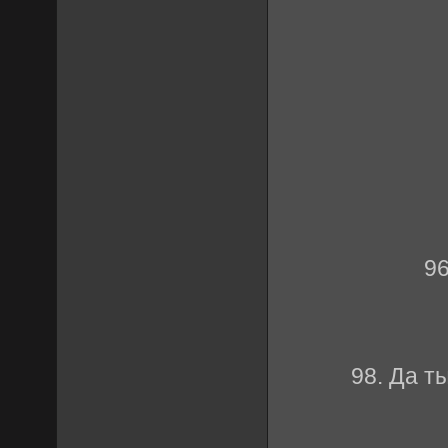
96
98. Да т