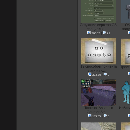
Создание сервера CS,
Об
специальн...
попу
36502
|
21
19 способов понизить
Прост
лаги на с...
21526
|
0
Тактика. Assault в
Избавл
Counter Str...
17935
|
0