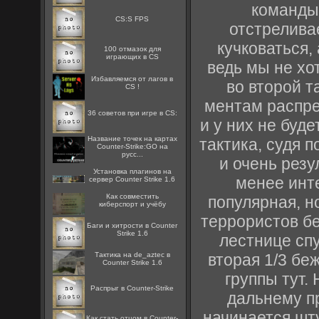
команды 
CS:S FPS
отстреливае
кучковаться,
100 отмазок для
играющих в CS
ведь мы не хо
Избавляемся от лагов в
во второй т
CS !
ментам распре
36 советов при игре в CS:
и у них не бу
Название точек на картах
тактика, судя 
Counter-Strike:GO на
русс...
и очень резу
Установка плагинов на
менее инте
сервер Counter Strike 1.6
Как совместить
популярная, но
киберспорт и учёбу
террористов бе
Баги и хитрости в Counter
Strike 1.6
лестнице спу
вторая 1/3 бе
Тактика на de_aztec в
Counter Strike 1.6
группы тут.
Распрыг в Counter-Strike
дальнему пр
начинается шту
Как стать отцом в Counter-