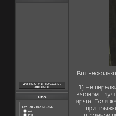
Вот нескольк
Для добавления необходима
1) Не передв
авторизация
вагоном - луч
Опрос
врага. Если ж
при прыжка
Есть ли у Вас STEAM?
Да
огромное п
Нет