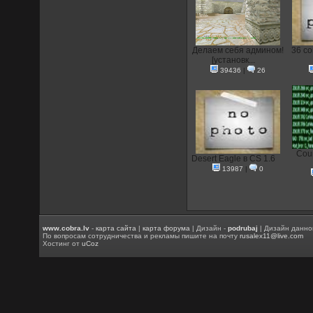
Делаем себя админом!
36 со
[установк...
39436
|
26
Coun
Desert Eagle в CS 1.6
13987
|
0
www.cobra.lv
-
карта сайта
|
карта форума
| Дизайн -
podrubaj
| Дизайн данно
По вопросам сотрудничества и рекламы пишите на почту
rusalex11@live.com
Хостинг от
uCoz