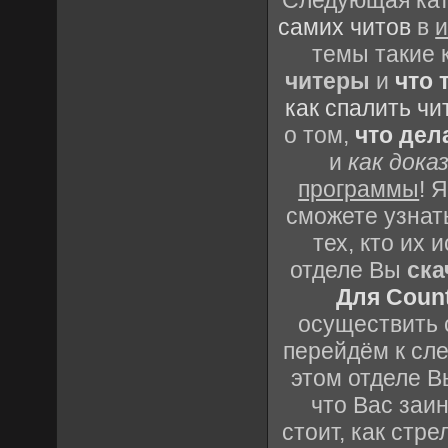
Следующая кате
самих читов
в
и
темы такие 
читеры
и
что 
как спалить чи
о том,
что дел
и
как дока
программы
! 
сможете узнать
тех, кто их
отделе Вы
ска
Для Count
осуществить с
перейдём к сл
этом отделе В
что Вас заин
стоит, как стре