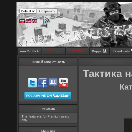
www.CobRa.lv
LIVE Stream
SMS SHOP
Форум
DownLoads
Личный кабинет Гость
Тактика на
Кат
Реклама
This feature is for Premium users
only!
Мини чат