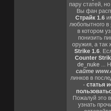
пару статей, н
Вы фан расп
Страйк 1.6
им
любопытного в
в котором уз
понизить пи
оружия, а так
Strike 1.6
. Е
Counter Strik
de_nuke
...
сайте www.c
линков в посл
-
статья 
пользоватьс
Пожалуй это в
узнать проч