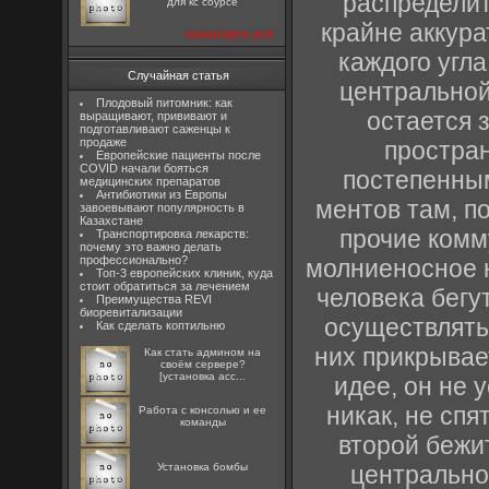
распределить
для кс соурсе
крайне аккурат
посмотреть все
каждого угла
Случайная статья
центральной
Плодовый питомник: как
остается 
выращивают, прививают и
подготавливают саженцы к
продаже
простран
Европейские пациенты после
COVID начали бояться
постепенным
медицинских препаратов
Антибиотики из Европы
ментов там, по
завоевывают популярность в
Казахстане
прочие комм
Транспортировка лекарств:
почему это важно делать
профессионально?
молниеносное н
Топ-3 европейских клиник, куда
стоит обратиться за лечением
человека бегу
Преимущества REVI
биоревитализации
осуществлять
Как сделать коптильню
них прикрывае
Как стать админом на
своём сервере?
[установка acc...
идее, он не 
никак, не спят
Работа с консолью и ее
команды
второй бежи
центрально
Установка бомбы