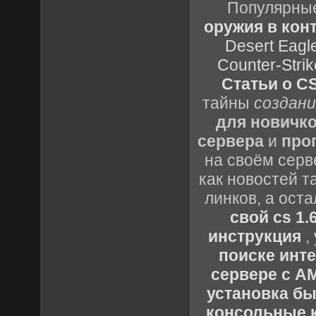
Популярные
оружия в конт
Desert Eagl
Counter-Strik
Статьи о CS
тайны
создани
для новичк
сервера
и
про
на своём серв
как новостей т
линков, а ост
свой cs 1.
инструкция
,
поиске инт
сервере с 
установка быс
консольные к