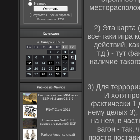
Незнаю
месторасположе
[
·
]
Результаты
Архив опросов
Всего ответов:
1258
2) Эта карта 
Календарь
все-таки игра 
«
Январь 2009
»
действий, как
Пн
Вт
Ср
Чт
Пт
Сб
Вс
т.д.) - тут 
1
2
3
4
5
6
7
8
9
10
11
наличие таког
12
13
14
15
16
17
18
19
20
21
22
23
24
25
26
27
28
29
30
31
3) Для террори
Разное из Файлов
И хотя про
Бесплатный чит MP-Hacks
ESP v3.2 для CS-1.6
фактически 1 д
FNATIC.cfg 2011
нему целых 3),
на нем, в час
Плагин для WAR3 FT
сервера с выдачей EXP
вагон - так,
Parkour Angel cs спрай
просто постави