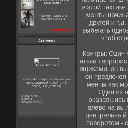
Strike (Юмор)
в этой тактике
менты начина
Прыжки и распрыг в
Counter Strike 1.6
другой и т.д
выбегать одно
посмотреть все
чтоб ст
Статистика
Контры: Один 
атаки террорис
ящиками, он вы
он предпочел
Всего: 34335 зарегистрированных
менты как мо
пользователей на сайте +
0
сегодня
и (0 вчера)
Один из н
Онлайн всего:
1
оказавшись н
Гостей:
1
Пользователей:
0
влево на выл
центральный 
поворотом - о