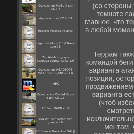
(со стороны 
Скачать чит HLGL 3 для
CS-1.6
темноте па
Архив карт на 02.2009
главное, что т
в любой момент
Realistic FlashBang amxx
Hypnotick-Hook 2.5.4 Читы
для CS
Террам такж
ZombieMe мод для
командой беги
сервера counter strike 1.6
варианта ата
Скачать чит HEADZOTS
V2.4 PUBLIC для CS-1.6
позиции, осто
mIRC
продвижением 
варианта ест
Скачать чит Owned Xtrem
6 для CS-1.6
(чтоб избе
CS Чит MASK v0.3
смотреть
исключительно
Скачать чит Aimbot v16
для cs-1.6
ментам, 
CS:Source Читы Аим WH []