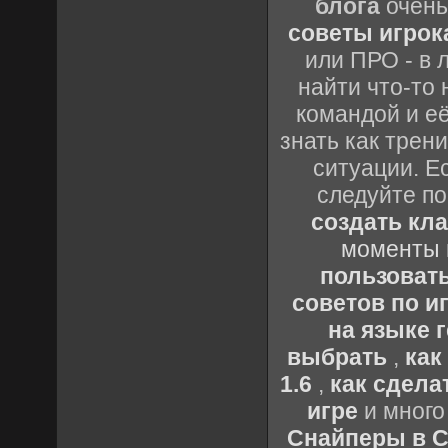
блога
очень
советы игрока
или ПРО - в 
найти что-то 
командой и её
знать как трен
ситуации. Е
следуйте по
создать кл
моменты 
пользоват
советов по иг
на языке 
выбрать
,
как
1.6
,
как сдела
игре
и много
Снайперы в Co