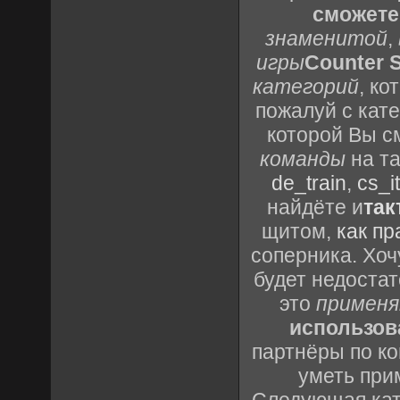
сможете
знаменитой
,
игры
Counter S
категорий
, к
пожалуй с кат
которой Вы с
команды
на та
de_train
,
cs_it
найдёте и
так
щитом,
как пр
соперника. Хоч
будет недоста
это
применя
использов
партнёры по ко
уметь при