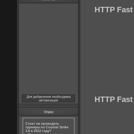
HTTP Fast
HTTP Fast
Для добавления необходима
авторизация
Опрос
Стоит ли проводить
турниры по Counter Strike
1.6 в 2012 году?