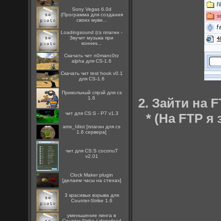
Sony Vegas 6.0d
(Программа для создания
своих муви...
Loadingsound (cs плагин -
Звучит музыка при
коннек...
Скачать чит n0manc0rz
alpha для CS-1.6
Скачать чит test hook v0.1
для CS-1.6
Прикольный спрэй для cs
1.6
2. Зайти на 
чит для CS:S - P7 v1.3
* (На FTP 
amx_Idiot [плагин для cs
1.6 сервера]
чит для CS:S coconuT
v2.01
Clock Maker plugin
[делаем часы на стенах]
3 красивых взрыва для
Counter-Strike 1.6
уменьшение пинга в
Counter Strike ( donwload