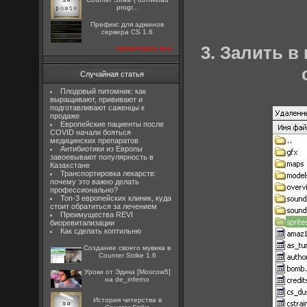
progr...
Префикс для админов
сервера CS 1.6
3. Залить в
посмотреть все
Случайная статья
Плодовый питомник: как
выращивают, прививают и
подготавливают саженцы к
продаже
Европейские пациенты после
COVID начали бояться
медицинских препаратов
Антибиотики из Европы
завоевывают популярность в
Казахстане
Транспортировка лекарств:
почему это важно делать
профессионально?
Топ-3 европейских клиник, куда
стоит обратиться за лечением
Преимущества REVI
биоревитализации
Как сделать коптильню
Создание своего мувика в
Counter Strike 1.6
Уроки от Эдика [Moscow5]
на de_inferno
История читерства в