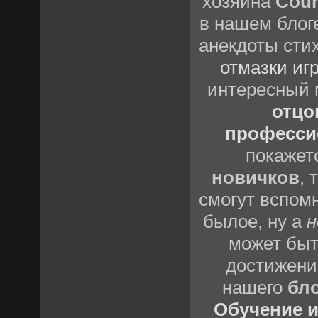
хозяина
Coun
в нашем блоге
анекдоты сти
отмазки иг
интересный
отцов
профессио
покажет
новичков
, 
смогут вспомн
былое, ну а
н
может быт
достижени
нашего
бл
Обучение и