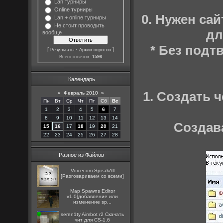
Lan турниры
Online турниры
0. Нужен са
Lan + online турниры
Не стоит проводить
дл
вообще
* Без под
[
·
]
Результаты
Архив опросов
Всего ответов:
1596
Календарь
1. Создать 
«
Февраль 2010
»
Пн
Вт
Ср
Чт
Пт
Сб
Вс
1
2
3
4
5
6
7
8
9
10
11
12
13
14
Создав
15
16
17
18
19
20
21
22
23
24
25
26
27
28
Разное из Файлов
Voicecom SpeakAll
[Разговариваем со всеми]
Map Spawns Editor
v1.0[добавление или
изменение sp...
seren1ty Aimbot r2 Скачать
чит для CS-1.6