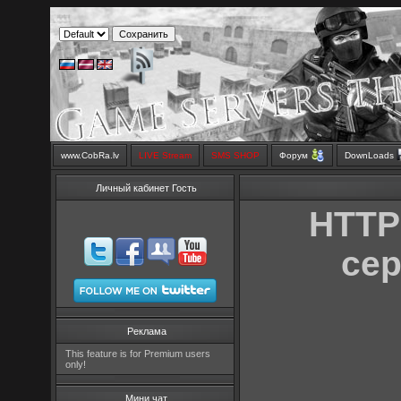
www.CobRa.lv
LIVE Stream
SMS SHOP
Форум
DownLoads
Личный кабинет Гость
HTTP
сер
Реклама
This feature is for Premium users
only!
Мини чат