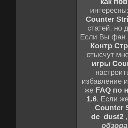
как пов
интересны
Counter Stri
статей, но 
Если Вы фан 
Контр Стр
отысчут мн
игры Count
настроить
избавление и
же
FAQ по н
1.6
. Если ж
Counter S
de_dust2
обзора