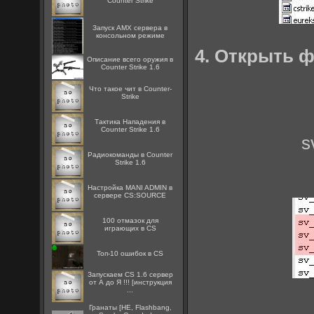
Counter Strike
Запуск AMX сервера в
консольном режиме
4. Открыть 
Описание всего оружия в
Counter Strike 1.6
Что такое чит в Counter-
Strike
Тактика Нападения в
Counter Strike 1.6
s
Радиокоманды в Counter
Strike 1.6
Настройка MANI ADMIN в
сервере CS:SOURCE
100 отмазок для
играющих в CS
Топ-10 ошибок в CS
Запускаем CS 1.6 сервер
от А до Я !!! [инструкция
...
Гранаты [HE, Flashbang,