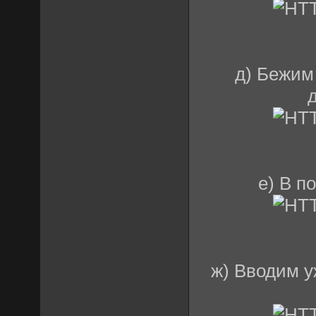
д) Бежим
е) В п
ж) Вводим у