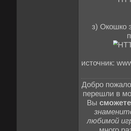
з) Окошко 
п
источник: www
Добро пожало
перешли в м
Вы
сможете
знаменит
любимой иг
много р