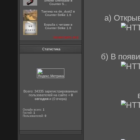
Smoke Grendade в
Counter S...
Тактика на de_dust2 в
а) Откр
Counter Strike 1.6
Борьба с читами в
Counter Strike 1.6
посмотреть все
Статистика
б) В появ
Всего: 34335 зарегистрированных
пользователей на сайте +
0
сегодня
и (0 вчера)
Онлайн всего:
1
Гостей:
1
Пользователей:
0