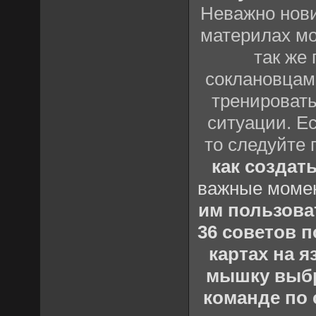
Неважно нови
материлах мо
так же
соклановцами
тренировать
ситуации. Е
то следуйте 
как создат
важные момен
им пользова
36 советов по
картах на 
мышку выб
команде по c