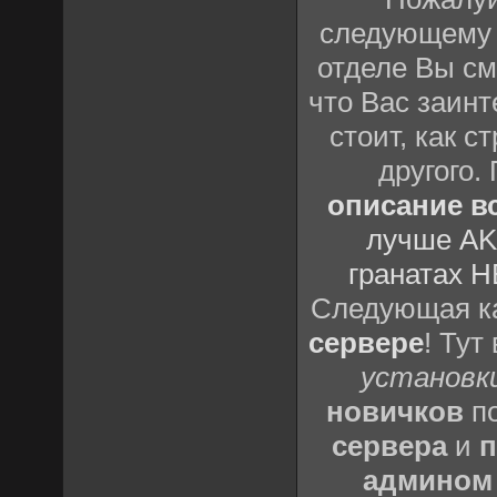
следующему
отделе Вы см
что Вас заинт
стоит, как с
другого.
описание вс
лучше AK
гранатах H
Следующая ка
сервере
! Тут
установки
новичков
по
сервера
и
п
админом