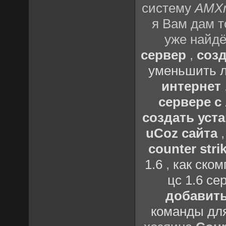
систему
AMX
я Вам дам т
уже найдё
сервер
,
созд
уменьшить л
интернет
сервере 
создать уста
uCoz сайта
counter strik
1.6
,
как ско
цс 1.6 се
добавить
команды дл