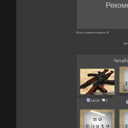
Реком
Всего комментариев
:
0
До
Читайт
CW ser
AK-47 в Counter Strike
18236
|
0