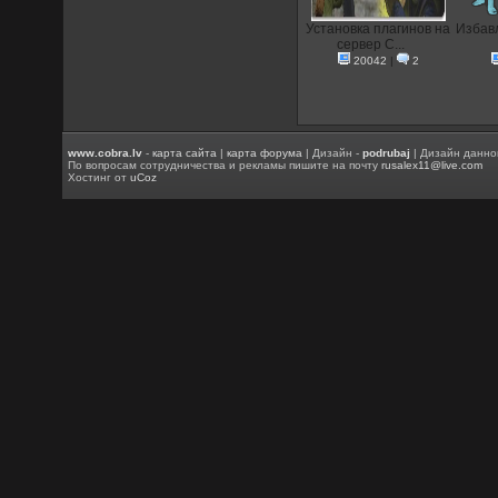
Установка плагинов на
Избавл
сервер C...
20042
|
2
www.cobra.lv
-
карта сайта
|
карта форума
| Дизайн -
podrubaj
| Дизайн данно
По вопросам сотрудничества и рекламы пишите на почту
rusalex11@live.com
Хостинг от
uCoz