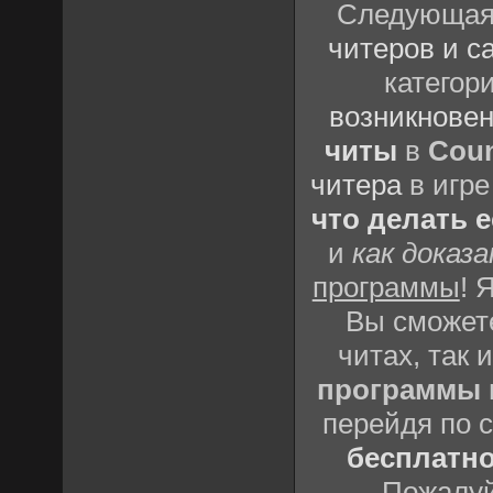
Следующая 
читеров и с
категор
возникновен
читы
в
Coun
читера
в игре
что делать 
и
как доказ
программы
! 
Вы сможете
читах, так 
программы
перейдя по 
бесплатн
Пожалуй