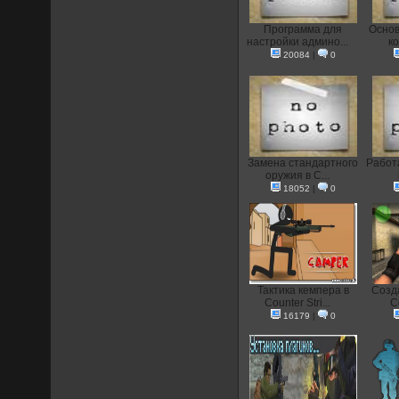
Программа для
Основ
настройки админо...
ко
20084
|
0
Замена стандартного
Работа
оружия в C...
18052
|
0
Тактика кемпера в
Созд
Counter Stri...
C
16179
|
0