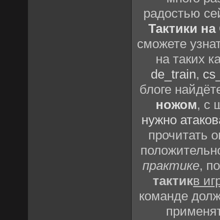
радостью се
Тактики на 
сможете узна
на таких к
de_train
,
cs_
блоге найдёт
ножом
, с
нужно атаков
прочитать о
положительно
практике
, п
тактик
в иг
команде долж
применят