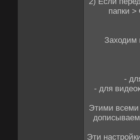
2) Если пере
папки >
Заходим 
- д
- для видео
Этими всеми 
дописываем 
Эти настройк