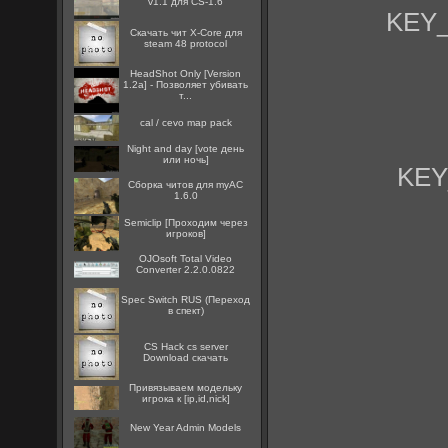
v1.1 для CS-1.6
KEY_
Скачать чит X-Core для
steam 48 protocol
HeadShot Only [Version
1.2a] - Позволяет убивать
т...
cal / cevo map pack
Night and day [vote день
или ночь]
KEY
Сборка читов для myAC
1.6.0
Semiclip [Проходим через
игроков]
OJOsoft Total Video
Converter 2.2.0.0822
Spec Switch RUS (Переход
в спект)
CS Hack cs server
Download скачать
Привязываем модельку
игрока к [ip,id,nick]
New Year Admin Models