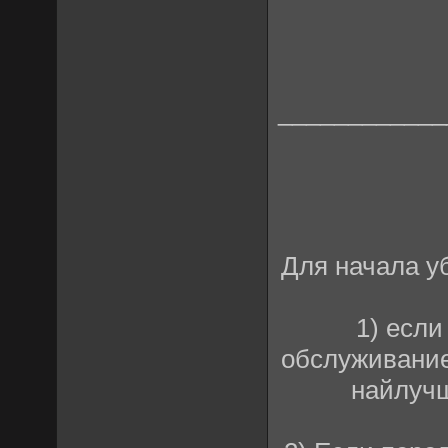
____________
Для начала у
1) есл
обслуживание
найлучш