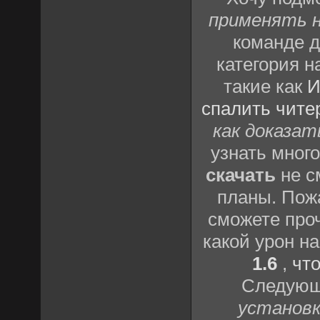
применять н
команде д
категория н
такие как
И
спалить чите
как доказат
узнать много
скачать
не с
планы. Пож
сможете проч
какой урон н
1.6
,
чт
Следующа
установк