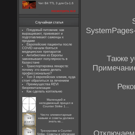
Чит B4 TTL 3 для Cs-1.6
посмотреть все
Случайная статья
SystemPages-
Плодовый питомник: как
выращивают, прививают и
подготавливают саженцы к
продаже
Европейские пациенты после
COVID начали бояться
медицинских препаратов
Антибиотики из Европы
Также у
завоевывают популярность в
Казахстане
Примечание 
Транспортировка лекарств:
почему это важно делать
профессионально?
Топ-3 европейских клиник, куда
стоит обратиться за лечением
Реко
Преимущества REVI
биоревитализации
Как сделать коптильню
Маленький и
неподвижный прицел в
Counter Strike 1....
Чисто элементарные
навыки и советы должен
знать ка...
Отключаем 
Тренировки в Counter
Strike. Советы и обучение