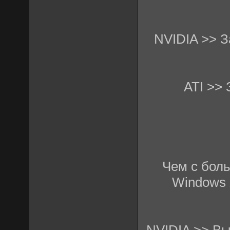
NVIDIA >> З
ATI >>
Чем с боль
Windows 
NVIDIA >> Вы