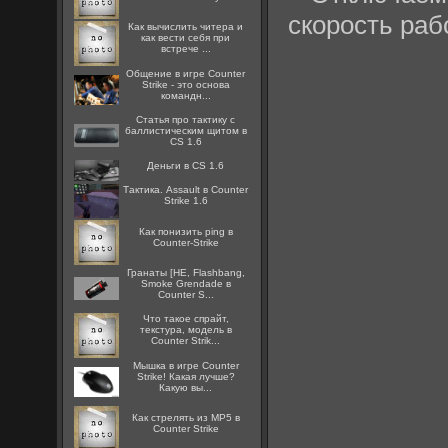
скорость раб
Как вычислить читера и
как вести себя при
встрече ...
Общение в игре Counter
Strike - это основа
командн...
Статья про тактику с
баллистическим щитом в
CS 1.6
Деньги в CS 1.6
Тактика. Assault в Counter
Strike 1.6
Как понизить ping в
Counter-Strike
Гранаты [HE, Flashbang,
Smoke Grendade в
Counter S...
Что такое спрайт,
текстура, модель в
Counter Strik...
Мышка в игре Counter
Strike! Какая лучше?
Какую вы...
Как стрелять из MP5 в
Counter Strike