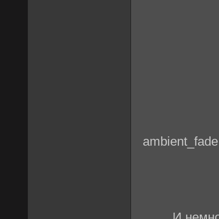
ambient_fade
И немно