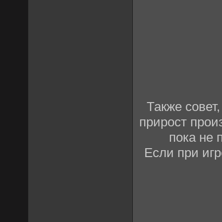
Также совет,
прирост произ
пока не 
Если при игр