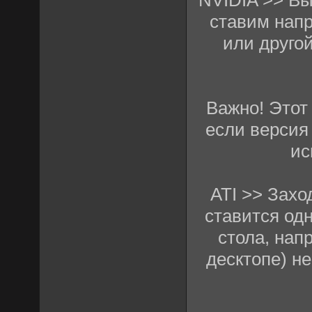
ставим напр
или другой
Важно! Этот 
если версия
ис
ATI >> Захо
ставится од
стола, нап
десктопе) н