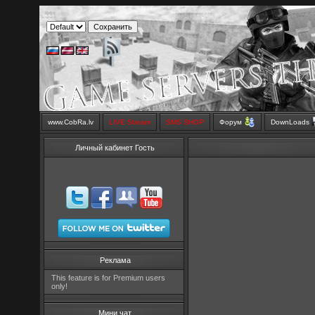
www.CobRa.lv
LIVE Stream
SMS SHOP
Форум
DownLoads
Личный кабинет Гость
Реклама
This feature is for Premium users
only!
Мини чат