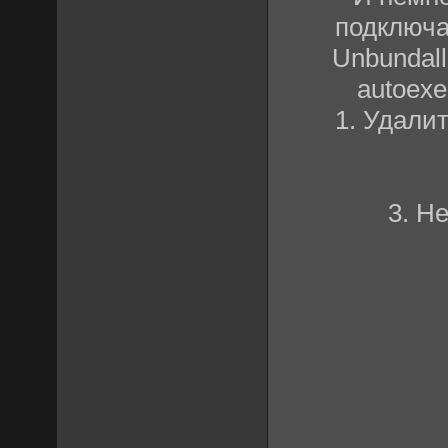
подключа
Unbundall
autoexe
1. Удали
3. Н