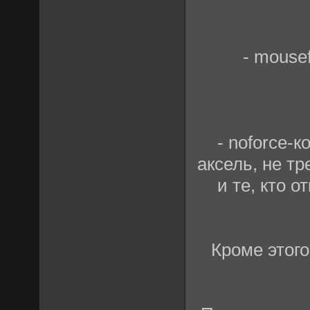
- mouse
- noforce-
аксель, не т
и те, кто о
Кроме этого