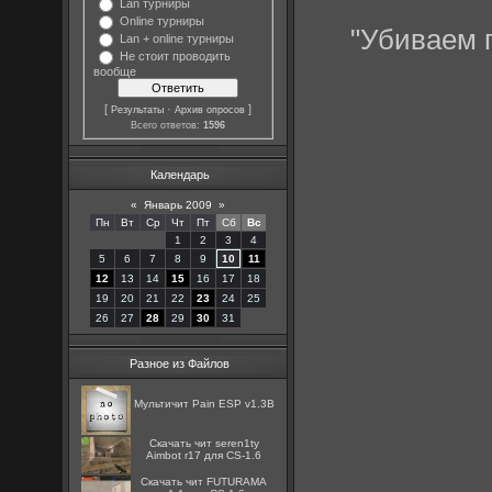
Lan турниры
Online турниры
"Убиваем 
Lan + online турниры
Не стоит проводить
вообще
[
·
]
Результаты
Архив опросов
Всего ответов:
1596
Календарь
«
Январь 2009
»
Пн
Вт
Ср
Чт
Пт
Сб
Вс
1
2
3
4
5
6
7
8
9
10
11
12
13
14
15
16
17
18
19
20
21
22
23
24
25
26
27
28
29
30
31
Разное из Файлов
Мультичит Pain ESP v1.3B
Скачать чит seren1ty
Aimbot r17 для CS-1.6
Скачать чит FUTURAMA