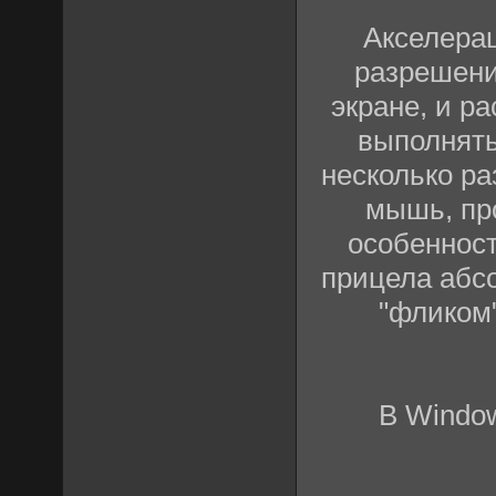
Акселера
разрешения
экране, и р
выполнять
несколько ра
мышь, про
особенност
прицела абсо
"фликом"
В Window