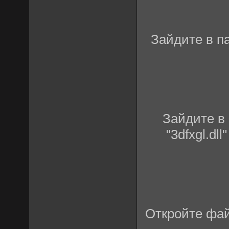
Зайдите в па
Зайдите в 
"3dfxgl.d
Откройте фай