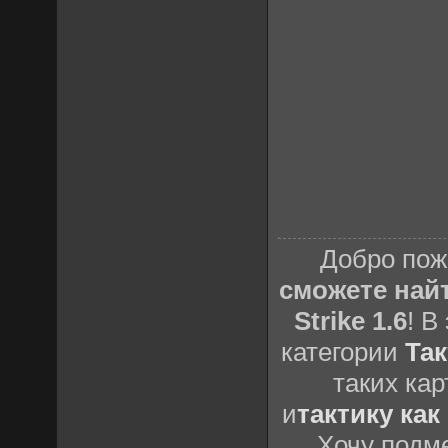
Добро пож
сможете най
Strike 1.6
! В
категории
Так
таких кар
и
тактику как
Хочу подме