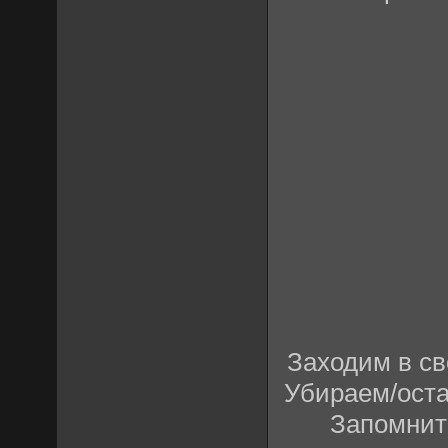
Заходим в св
Убираем/оста
Запомните