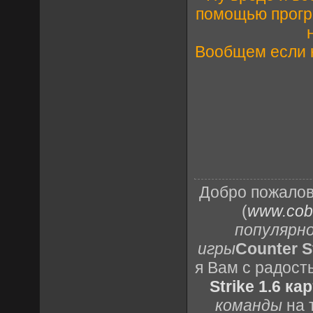
помощью прогр
Вообщем если н
Добро пожалов
(
www.cobr
популярн
игры
Counter St
я Вам с радост
Strike 1.6 ка
команды
на 