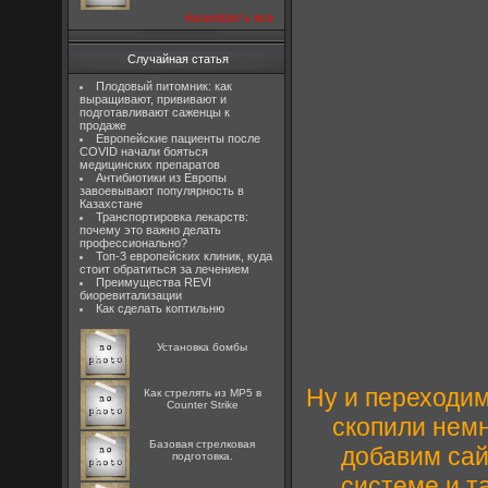
посмотреть все
Случайная статья
Плодовый питомник: как
выращивают, прививают и
подготавливают саженцы к
продаже
Европейские пациенты после
COVID начали бояться
медицинских препаратов
Антибиотики из Европы
завоевывают популярность в
Казахстане
Транспортировка лекарств:
почему это важно делать
профессионально?
Топ-3 европейских клиник, куда
стоит обратиться за лечением
Преимущества REVI
биоревитализации
Как сделать коптильню
Установка бомбы
Ну и переходим 
Как стрелять из MP5 в
Counter Strike
скопили немн
Базовая стрелковая
добавим сайт
подготовка.
системе и т