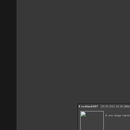
8
ru-black007
[
Ма
(26.05.2010 18:36)
А эти люди скачи