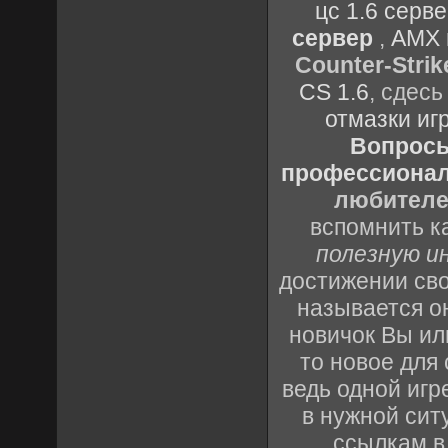
цс 1.6 серв
сервер
,
AMX 
Counter-Strik
CS 1.6
, сдес
отмазки иг
Вопросы 
профессионало
любителе
вспомнить к
полезную и
достижении св
называется о
новичок Вы ил
то новое для 
ведь одной игр
в нужной сит
ссылкам в