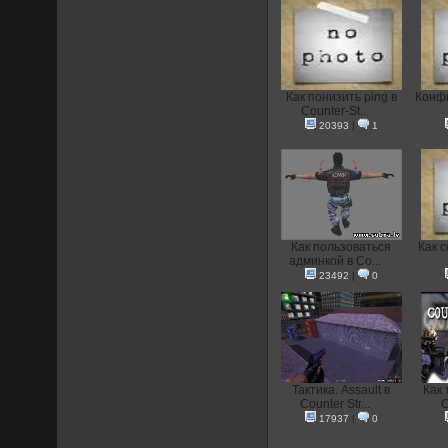
Как понизить ping в
Конфи
Counter-St...
20393
|
1
Как пользоваться
Как с
админкой в Co...
23492
|
0
Тактика. Assault в
Как 
Counter Str...
C
17937
|
0