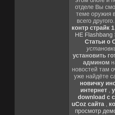
этом блоге и 
отделе Вы смо
теме оружия в
всего другог
контр страйк 1
HE Flashbang 
Статьи о 
установки
установить го
админом
н
новостей там о
уже найдёте с
новичку ин
интернет
,
у
download с 
uCoz сайта
,
к
просмотр демо