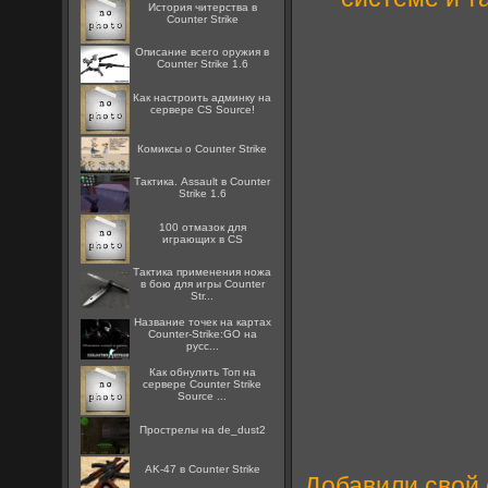
История читерства в
Counter Strike
Описание всего оружия в
Counter Strike 1.6
Как настроить админку на
сервере CS Source!
Комиксы о Counter Strike
Тактика. Assault в Counter
Strike 1.6
100 отмазок для
играющих в CS
Тактика применения ножа
в бою для игры Counter
Str...
Название точек на картах
Counter-Strike:GO на
русс...
Как обнулить Топ на
сервере Counter Strike
Source ...
Прострелы на de_dust2
AK-47 в Counter Strike
Добавили свой 