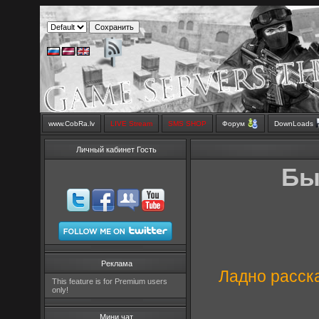
www.CobRa.lv
LIVE Stream
SMS SHOP
Форум
DownLoads
Личный кабинет Гость
Бы
Реклама
Ладно расск
This feature is for Premium users
only!
Мини чат