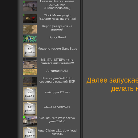
Скачать Плагин Умные
заложники
(Prometheus.amx)
Clock Maker plugin
[делаем часы на стенах]
Report [жалуемся на
игроков]
Spray Brasil
Мешки с песком SandBags
МЕЧТА ЧИТЕРА =) не
палится античитами!!!
Антимат[RUS]
Далее запускае
Плагин для WAR3 FT
сервера с выдачей EXP
делать 
ещё один CS mix
CS1.6ServerWCFT
Скачать чит Wallhack v4
для CS-1.6
Auto Clicker v2.1 download
скачать