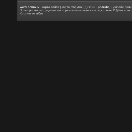
www.cobra.lv
-
карта сайта
|
карта форума
| Дизайн -
podrubaj
| Дизайн данн
По вопросам сотрудничества и рекламы пишите на почту
rusalex11@live.com
Хостинг от
uCoz