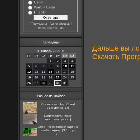
Csdm
War3 + Csdm
Hns xD
[
·
]
Результаты
Архив опросов
Всего ответов:
936
Календарь
Дальше вы лог
«
Январь 2009
»
Скачать Прог
Пн
Вт
Ср
Чт
Пт
Сб
Вс
1
2
3
4
5
6
7
8
9
10
11
12
13
14
15
16
17
18
19
20
21
22
23
24
25
26
27
28
29
30
31
Разное из Файлов
Скачать чит Imp Cheat
v1.0 для cs-1.6
Nademodes[новые
действия гранат]
Сборник cs zombie карт на
зомби сервер [37 штук]
d...