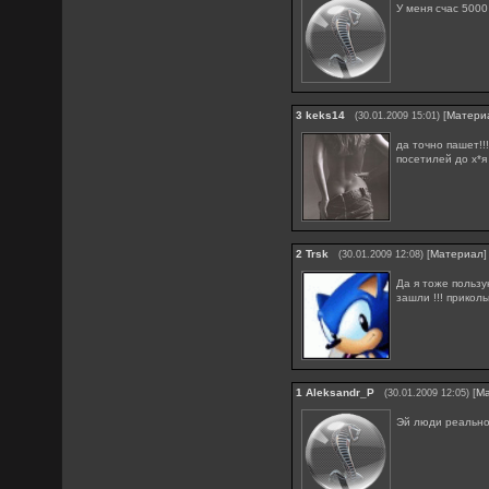
У меня счас 5000
3
keks14
[
Матери
(30.01.2009 15:01)
да точно пашет!!
посетилей до х*
2
Trsk
[
Материал
]
(30.01.2009 12:08)
Да я тоже пользу
зашли !!! прикол
1
Aleksandr_P
[
М
(30.01.2009 12:05)
Эй люди реально 