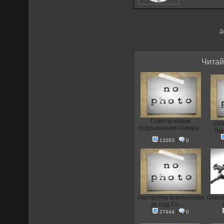
Д
Читай
Советы юным
Oб
подрывникам-сапера...
бан
13263
|
0
Настройка компьютера
Описа
pc под Co...
27444
|
0