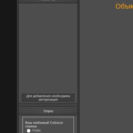
Объяс
Для добавления необходима
авторизация
Опрос
Ваш любимый Cobra.lv
сервер
Public