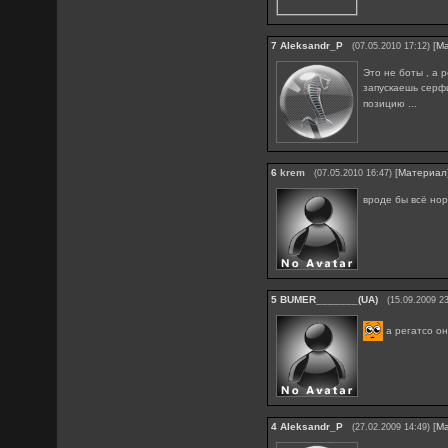
7
Aleksandr_P
[
М
(07.05.2010 17:12)
Это не боты , а 
запускаешь серф
позицию ...
6
krem
[
Материал
(07.05.2010 16:47)
вроде бы всё нор
5
BUMER_______(UA)
(15.09.2009 23
а регатсо они
4
Aleksandr_P
[
М
(27.02.2009 14:49)