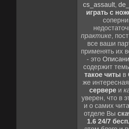
cs_assault
,
de_
играть с но
соперник
недостаточ
практике
, пос
все ваши пар
применять их в
- это
Описани
содержит темы
такое читы
в
же интересная
сервере
и
к
уверен, что в 
и о самих чита
отделе Вы
ска
1.6 24/7 бес