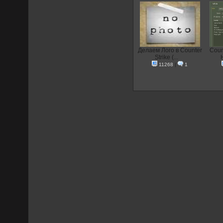
Делаем Лого в Counter
Coun
Strike (...
11268
|
1