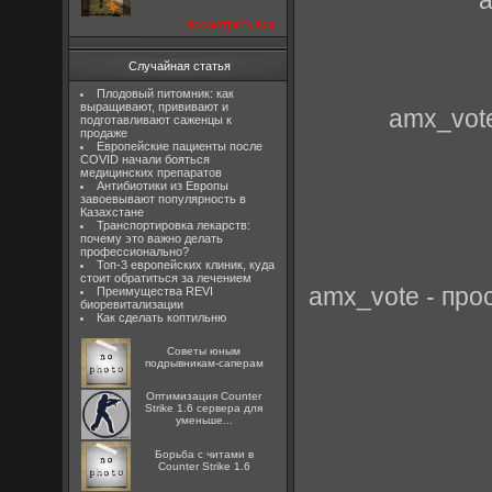
посмотреть все
Случайная статья
Плодовый питомник: как
выращивают, прививают и
amx_vote
подготавливают саженцы к
продаже
Европейские пациенты после
COVID начали бояться
медицинских препаратов
Антибиотики из Европы
завоевывают популярность в
Казахстане
Транспортировка лекарств:
почему это важно делать
профессионально?
Топ-3 европейских клиник, куда
стоит обратиться за лечением
amx_vote - про
Преимущества REVI
биоревитализации
Как сделать коптильню
Советы юным
подрывникам-саперам
Оптимизация Counter
Strike 1.6 сервера для
уменьше...
Борьба с читами в
Counter Strike 1.6