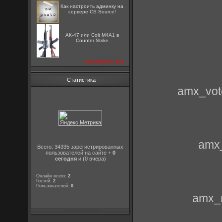
Как настроить админку на
сервере CS Source!
АК-47 или Colt M4A1 в
Counter Strike
посмотреть все
Статистика
amx_vot
amx
Всего: 34335 зарегистрированных
пользователей на сайте +
0
сегодня
и (0 вчера)
Онлайн всего:
2
Гостей:
2
Пользователей:
0
amx_r