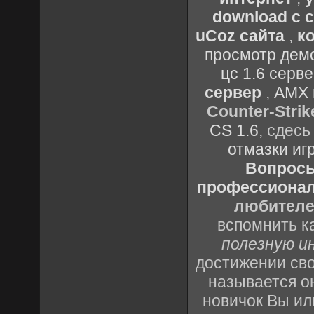
download с 
uCoz сайта
,
к
просмотр демо
цс 1.6 серв
сервер
,
AMX 
Counter-Strik
CS 1.6
, сдес
отмазки иг
Вопросы 
профессионало
любителе
вспомнить к
полезную и
достижении св
называется о
новичок Вы ил