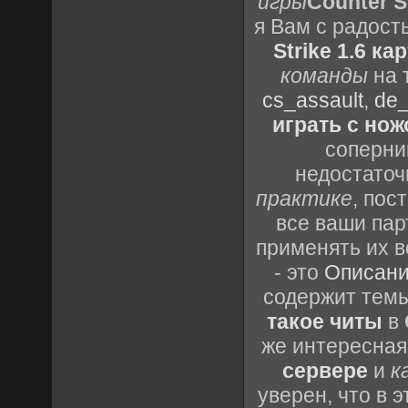
игры
Counter St
я Вам с радост
Strike 1.6 ка
команды
на 
cs_assault
,
de_
играть с но
соперник
недостаточ
практике
, пос
все ваши пар
применять их в
- это
Описани
содержит темы
такое читы
в
же интересная
сервере
и
к
уверен, что в 