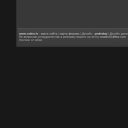
www.cobra.lv
-
карта сайта
|
карта форума
| Дизайн -
podrubaj
| Дизайн данн
По вопросам сотрудничества и рекламы пишите на почту
rusalex11@live.com
Хостинг от
uCoz