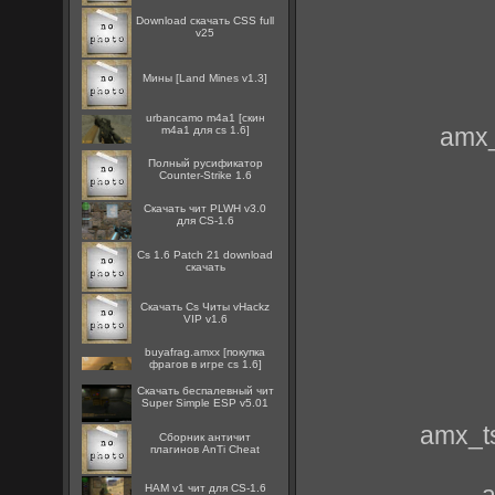
Download скачать CSS full
v25
Мины [Land Mines v1.3]
urbancamo m4a1 [скин
amx_
m4a1 для cs 1.6]
Полный русификатор
Counter-Strike 1.6
Скачать чит PLWH v3.0
для CS-1.6
Cs 1.6 Patch 21 download
скачать
Скачать Cs Читы vHackz
VIP v1.6
buyafrag.amxx [покупка
фрагов в игре cs 1.6]
Скачать беспалевный чит
Super Simple ESP v5.01
amx_t
Сборник античит
плагинов AnTi Cheat
a
HAM v1 чит для CS-1.6