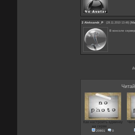
2
Aleksandr_P
[
Ма
(28.11.2010 13:46)
В консоле сервер
Д
Читай
Как настроить админку
Чите
на серве...
20801
|
0