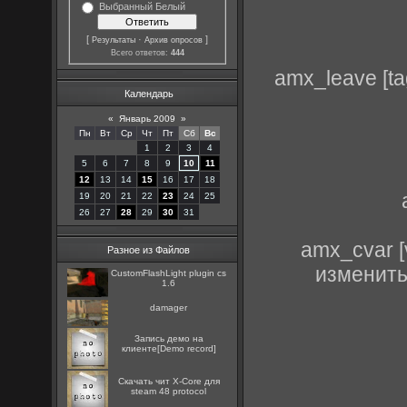
Выбранный Белый
[
·
]
Результаты
Архив опросов
Всего ответов:
444
amx_leave [ta
Календарь
«
Январь 2009
»
Пн
Вт
Ср
Чт
Пт
Сб
Вс
1
2
3
4
5
6
7
8
9
10
11
12
13
14
15
16
17
18
19
20
21
22
23
24
25
26
27
28
29
30
31
amx_cvar [
Разное из Файлов
изменить 
CustomFlashLight plugin cs
1.6
damager
Запись демо на
клиенте[Demo record]
Скачать чит X-Core для
steam 48 protocol