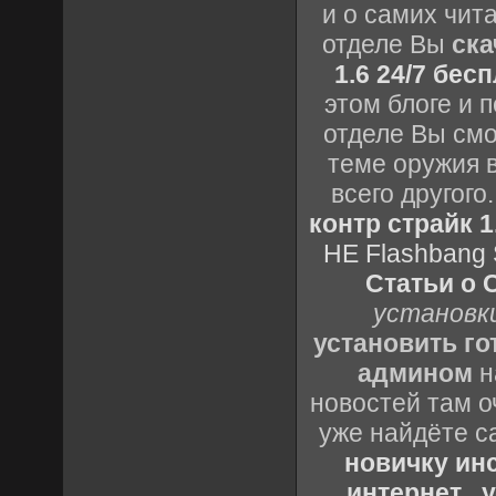
и о самих чита
отделе Вы
ска
1.6 24/7 бес
этом блоге и 
отделе Вы смо
теме оружия в
всего другог
контр страйк 1
HE Flashbang 
Статьи о 
установки
установить го
админом
н
новостей там о
уже найдёте с
новичку ин
интернет
,
у