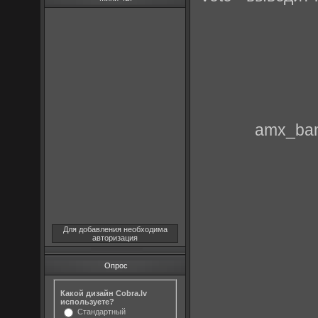
amx_ban
Для добавления необходима
авторизация
Опрос
Какой дизайн Cobra.lv
используете?
Стандартный