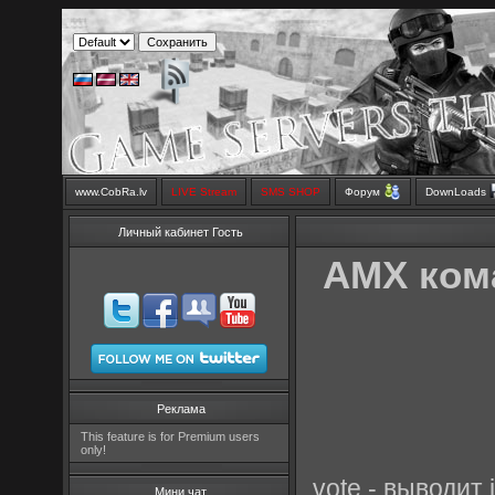
www.CobRa.lv
LIVE Stream
SMS SHOP
Форум
DownLoads
Личный кабинет Гость
AMX ком
Реклама
This feature is for Premium users
only!
vote - выводит 
Мини чат