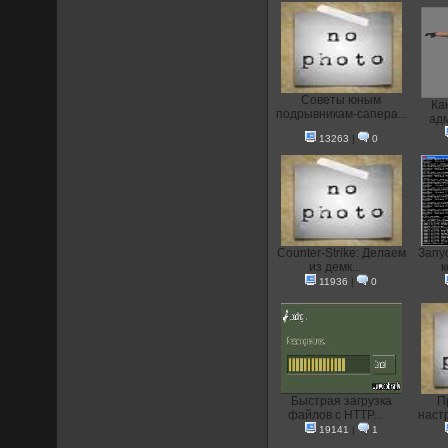
Советы юным
Ка
подрывникам-сапера...
адм
13263
|
0
Counter-Strike: Делаем
Запу
из демк...
к
11936
|
0
Быстрая загрузка
П
файлов с HTTP...
настр
19141
|
1