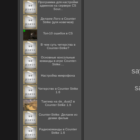
Программа для настройки
админов на сервере CS
Sour...
Делаем Лого в Counter
Strike (для новечков)
Топ-10 ошибок в CS
В чем суть читерства в
Counter-Strike?
Основные консольные
команды в игре Counter-
Strike:...
sa
Настройка микрофона
s
Читерство в Counter Strike
1.6
Тактика на de_dust2 в
Counter Strike 1.6
Counter-Strike: Делаем из
демки фильм
Радиокоманды в Counter
Strike 1.6