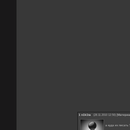
1
n1k1ta
[
Матери
(28.11.2010 12:50)
а куда их писать 