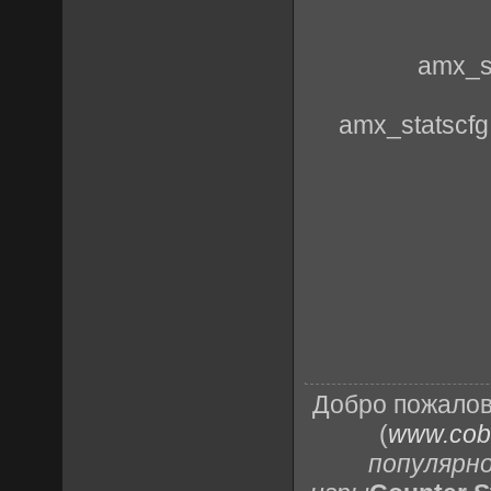
amx_s
amx_statscfg
Добро пожалов
(
www.cobr
популярн