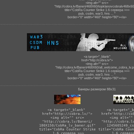
<img alt="" src=
"
http://cobra.lv/Baneri/468X60/topklanovcobralv468x60.
title="CobRa Counter Strike 1.6 сервера >>>
pub, csdm, war3, hns ... "
border="0" width="460" height="80"></a>
<a target="_blank"
href="http://cobra.lv">
<img alt="" src=
"
http://cobra.lv/Baneri/468X60/all_welcome_cobra_lv.
title="CobRa Counter Strike 1.6 сервера >>>
pub, csdm, war3, hns ... "
border="0" width="460" height="80"></a>
Банеры размером 88х31
<a target="_blank" 
<a target="_b
href="http://cobra.lv/">
href="http://co
<img alt="" src=
<img alt=""
"
http://cobra.lv/Baneri/
"
http://cobra.l
180X150/CobRa_lv_baner.gif
"
1245605249_cs
title="CobRa Counter Strike
title="CobRa Coun
 1.6 сервера >>>
 1.6 сервер