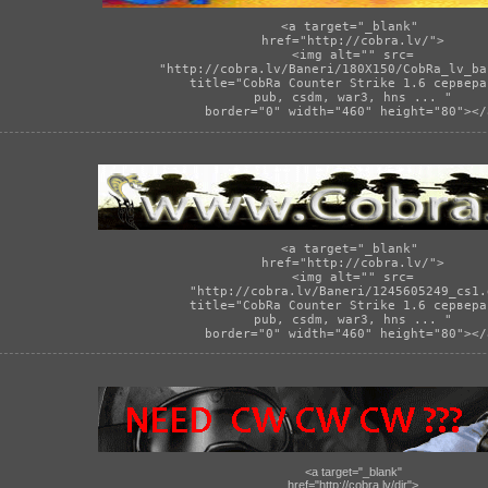
<a target="_blank" 
href="http://cobra.lv/">
<img alt="" src=
"http://cobra.lv/Baneri/180X150/CobRa_lv_ba
title="CobRa Counter Strike 1.6 сервера
 pub, csdm, war3, hns ... " 
border="0" width="460" height="80"></
<a target="_blank" 
href="http://cobra.lv/">
<img alt="" src=
"
http://cobra.lv/Baneri/1245605249_cs1.
title="CobRa Counter Strike 1.6 сервера
 pub, csdm, war3, hns ... " 
border="0" width="460" height="80"></
<a target="_blank"
href="http://cobra.lv/dir">