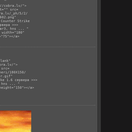
//cobra.lv/">
t="" src=
ra.lv/_ph/5/2/
602.png
"
 Counter Strike
рвера >>>
ar3, hns ... " 
 width="180"
="75"></a>
blank" 
bra.lv/">
 src=
neri/180X150/
er.gif"
ike 1.6 сервера >>>
 hns ... " 
height="150"></a>