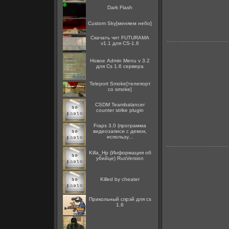
Dark Flash
Custom Sky[меняем небо]
Скачать чит FUTURAMA
v1.1 для CS-1.6
Новое Admin Menu v 3.2
для Cs 1.6 сервера
Teleport Smoke[телепорт
со smoke]
CSDM Teambalancer
counter strike plugin
Fraps 3.0 (программа
видеозаписи с демок,
использу...
Killa_Hp (Информация об
убийце) RusVersion
Killed by cheater
Прикольный спрэй для cs
1.6