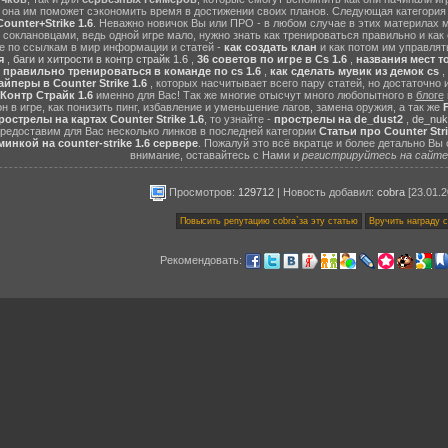
ь она им поможет сэкономить время в достижении своих планов. Следующая категори
ounter+Strike 1.6
. Неважно новичок Вы или ПРО - в любом случае в этих материлах мо
 соклановцами, ведь одной игре мало, нужно знать как тренироваться правильно и как
те по ссылкам в мир информации и статей -
как создать клан
и как потом им управлят
я
,
баги и хитрости в контр страйк 1.6
,
36 советов по игре в Cs 1.6
,
названия мест т
 правильно тренироваться в команде по cs 1.6
,
как сделать мувик из демок cs
,
йперы в Counter Strike 1.6
, которых насчитывает всего пару статей, но достаточно
 Контр Страйк 1.6
именно для Вас! Так же многие отысчут много любопытного в
блоге
н в игре, как понизить пинг, избавление и уменьшение лагов, замена оружия, а так же
рострелы на картах Counter Strike 1.6
, то узнайте -
прострелы на de_dust2
,
de_nuk
едоставим для Вас несколько линков в последней категории
Статьи про Counter Stri
инкой на counter-strike 1.6 сервере
. Пожалуй это всё вкратце и более детально Вы
внимание, оставайтесь с Нами и
регистрируйтесь на сайте 
Просмотров:
129712
|
Новость добавил
:
cobra
[23.01.2
Рекомендовать: