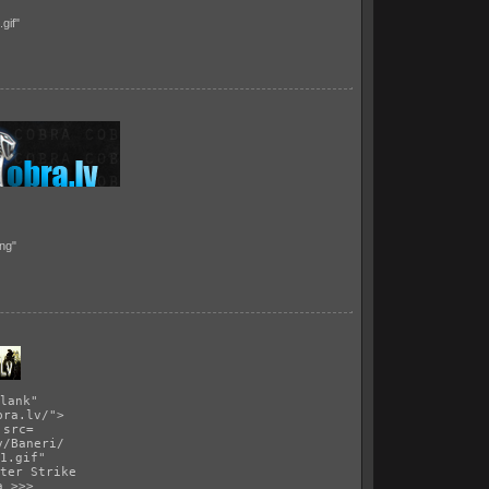
gif
"
png
"
lank" 
bra.lv/">
 src=
v/Baneri/
1.gif
"
ter Strike
а >>>