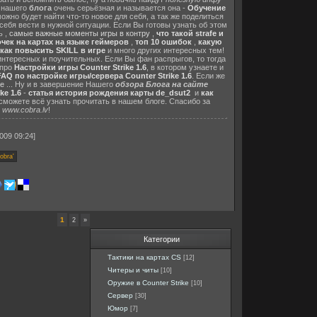
я нашего
блога
очень серьёзная и называется она -
Обучение
жно будет найти что-то новое для себя, а так же поделиться
 себя вести в нужной ситуации. Если Вы готовы узнать об этом
ь ,
самые важные моменты игры в контру
,
что такой strafe и
очек на картах на языке геймеров
,
топ 10 ошибок
,
какую
как повысить SKILL в игре
и много других интересных тем!
 интересных и поучительных. Если Вы фан распрыгов, то тогда
про
Настройки игры Counter Strike 1.6
, в котором узнаете и
FAQ по настройке игры/сервера Counter Strike 1.6
. Если же
e
... Ну и в завершение Нашего
обзора Блога на сайте
ke 1.6
-
статья история рождения карты de_dsut2
и
как
 сможете всё узнать прочитать в нашем блоге. Спасибо за
www.cobra.lv
!
009 09:24]
1
2
»
Категории
Тактики на картах CS
[12]
Читеры и читы
[10]
Оружие в Counter Strike
[10]
Сервер
[30]
Юмор
[7]