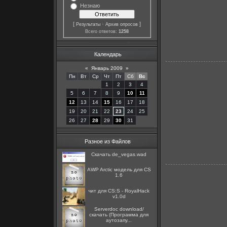
Незнаю
[
·
]
Результаты
Архив опросов
Всего ответов:
1258
Календарь
«
Январь 2009
»
Пн
Вт
Ср
Чт
Пт
Сб
Вс
1
2
3
4
5
6
7
8
9
10
11
12
13
14
15
16
17
18
19
20
21
22
23
24
25
26
27
28
29
30
31
Разное из Файлов
Скачать de_vegas.wad
AWP Arctic модель для CS
1.6
чит для CS:S - RoyalHack
v1.0d
Serverdoc download/
скачать (Программа для
аутозапу...