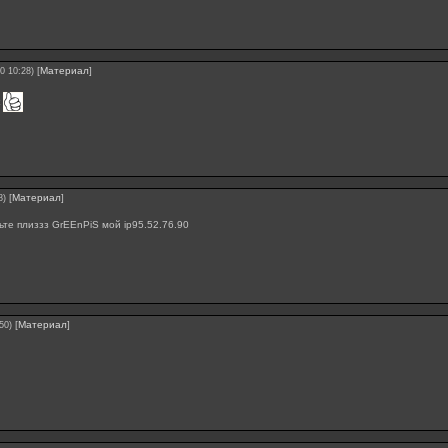
[
Материал
]
0 10:28)
к
[
Материал
]
8)
ьте плиззз GrEEnPiS мой ip95.52.76.90
[
Материал
]
50)