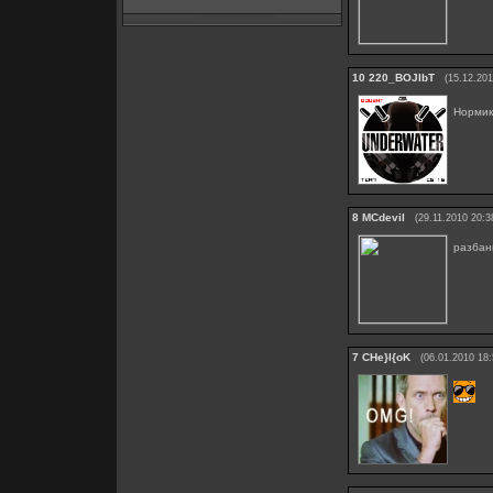
10
220_BOJIbT
(15.12.201
Норми
8
MCdevil
(29.11.2010 20:3
разбан
7
CHe}I{oK
(06.01.2010 18: