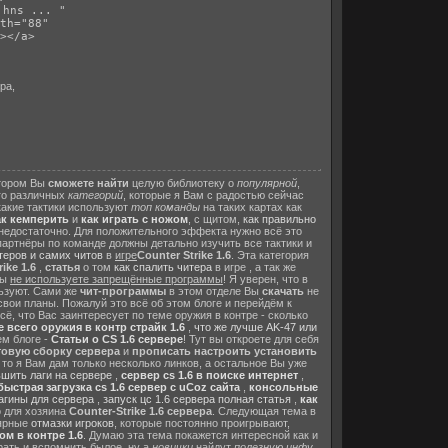
 hns ... " 
th="88"
></a>
ра,
отором Вы
сможете найти
целую библиотеку о
популярной
,
го различных
категорий
, которые я Вам с радостью сейчас
какие тактики используют
топ команды
на таких картах как
ак кемперить
и
как играть с ножом
, с щитом,
как правильно
 недостаточно. Для положительного эффекта нужно всё это
 партнёры по команде должны детально изучить все тактики и
теров и самих читов
в
игре
Counter Strike 1.6
. Эта категория
ike 1.6
,
статья
о том
как спалить читера
в игре , а так же
Вы
не используете запрещённые программы
! Я уверен, что в
льзуют. Сами же
чит-программы
в этом отделе Вы
скачать
не
вои планы. Пожалуй это всё об этом блоге и перейдём к
ё, что Вас заинтересует по теме оружия в контре - сколько
 всего оружия в контр страйк 1.6
,
что же лучше AK-47 или
ем блоге -
Статьи о CS 1.6 сервере
! Тут вы откроете для себя
товую сборку сервера
и
прописать настроить установить
, то я Вам дам только несколько линков, а остальное Вы уже
шить лаги на сервере
,
сервер cs 1.6 в поиске интернет
,
ыстрая загрузка cs 1.6 сервер с uCoz сайта
,
консольные
агины для сервера
,
запуск цс 1.6 сервера полная статья
,
как
о для хозяина
Counter-Strike 1.6 сервера
. Следующая тема в
лярные
отмазки игроков
, которые постоянно проигрывают,
м в контре 1.6
. Думаю эта тема покажется интересной как и
рать и вспомнить былое, ну а
новички
найдут
полезную инфу