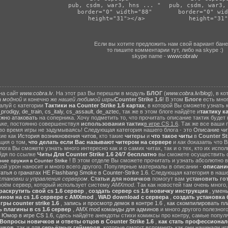
 pub, csdm, war3, hns ... " 
 pub, csdm, war3,
border="0" width="88"
border="0" wid
 height="31"></a>
 height="31"
Если вы хотите предложить нам свой вариант бане
то пишите комментарии тут, либо на skype :)
skype name -
wwwcobralv
на сайт
www.cobra.lv
. На этот раз Вы перешли в модуль
БЛОГ
(
www.cobra.lv/blog
), в к
а модной
и конечно же
нашей любимой игры
Counter Strike 1.6
! В этом
Блоге
есть мно
алуй с категории
Тактики на Counter Strike 1.6 картах
, в которой Вы сможете узнать 
prodigy
,
de_train
,
cs_italy
,
cs_assault
,
de_aztec
, так же в этом блоге найдёте и
тактику к
ужно атаковать
на соперника. Хочу подметить то, что прочитать описание тактик будет
ике
, постоянно совершенствуя
использования тактик
в игре CS 1.6
. Так же все ваши
во время игры не задумываясь! Следующая категория нашего блога - это
Описание чи
кие как
История возникновения читов
, кто такие
читеры
и
что такое читы
в
Counter Str
ция о том,
что делать если Вас называют читером на сервере
и
как доказать
что 
ога Вы сможете узнать много интересно как и о самих читах, так и о тех, кто их испо
йдя по ссылке
Читы Для Counter Strike 1.6 24/7 бесплатно
вы сможете осуществить с
! В этом отделе Вы сможете прочитать и узнать абсолютно вс
ние оружия в Counter Strike
какой урон наносит и много всего другого. Популярные материалы в описании -
описание
татья о гранатах HE Flashbang Smoke в Counter-Strike 1.6
. Следующая категория в наш
установки и управления сервером
.
Статьи для новичков
помогут вам
установить го
воём сервер, который использует систему
AMXmod
. Так как новостей там очень много
раскрутить свой cs 1.6 сервер
,
создать сервер cs 1.6 новичку инструкция
,
умень
ином на cs 1.6 сервере с AMXmod
,
WAD download с сервера
,
создать установка б
ры counter strike 1.6
,
запись и просмотр демок в контре 1.6
,
как скомпилировать пл
 плагины в cs 1.6 сервер
,
AMX mod команды для админов
и много другого полезног
о
Юмор в игре CS 1.6
, сдесь найдёте анекдоты стихи комиксы про контру, самые попу
Вопросы новичков и ответы отцов в Counter Strike 1.6
,
как стать профессионало
ичков
, так и для
серьёзных геймеров
, которые смогут вспомнить как они начинали иг