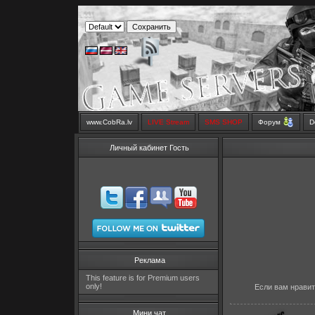
www.CobRa.lv
LIVE Stream
SMS SHOP
Форум
D
Личный кабинет Гость
Реклама
This feature is for Premium users
only!
Если вам нравит
Мини чат