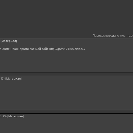
Порядок вывода комментар
[
Материал
]
 обмен баннерами вот мой сайт http://game-21rus.clan.su/
[
Материал
]
:43)
[
Материал
]
11:23)