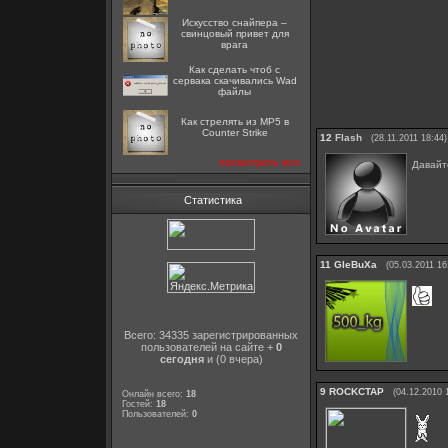
Искусство снайпера –
свинцовый привет для
врага
Как сделать чтоб с
сервака скачивались Wad
файлы
Как стрелять из MP5 в
Counter Strike
12
Flash
(28.11.2011 18:44)
посмотреть все
Давайте
Статистика
11
GleBuXa
(05.03.2011 16
Всего: 34335 зарегистрированных
пользователей на сайте +
0
сегодня
и (0 вчера)
9
ROCKCTAP
(04.12.2010 
Онлайн всего:
18
Гостей:
18
Пользователей:
0