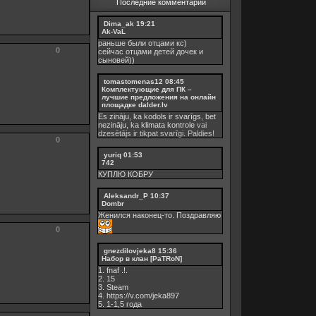
Последние комментарии
Dima_ak
19:21
Ak-VaL
раньше были отцами кс)
0
сейчас отцами детей дочек и
сыновей))
tomastomenas12
08:45
Комплектующие для ПК –
лучшие предложения на онлайн
площадке dalder.lv
Es zināju, ka kodols ir svarīgs, bet
nezināju, ka
klimata kontrole
vai
dzesētājs ir tikpat svarīgi. Paldies!
0
yuriq
01:53
742
КУПЛЮ КОБРУ
Aleksandr_P
10:37
Dombr
Женился наконец-то. Поздравляю
0
gnezdilovjeka8
15:36
Набор в клан [PaTRoN]
1. fnaf .!.
2. 15
3. Steam
4. https://v.com/jeka897
5. 1-1,5 годa