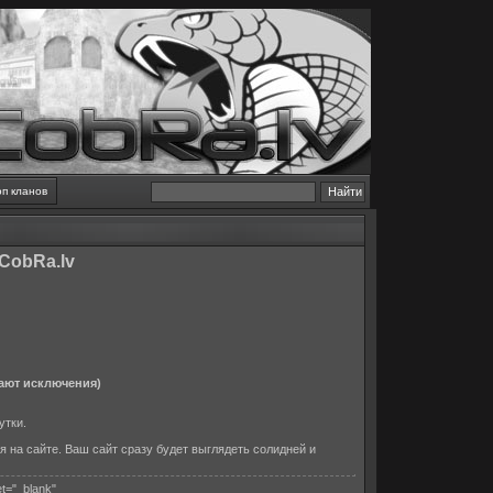
оп кланов
CobRa.lv
ают исключения)
утки.
я на сайте. Ваш сайт сразу будет выглядеть солидней и
et="_blank"