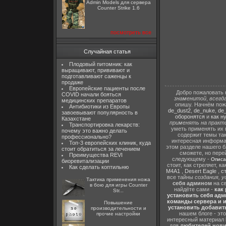
Admin Models для сервера
Counter Strike 1.6
посмотреть все
Случайная статья
Плодовый питомник: как
выращивают, прививают и
подготавливают саженцы к
продаже
Европейские пациенты после
Добро пожаловать 
COVID начали бояться
знаменитой
,
всегд
медицинских препаратов
опишу. Начнём пож
Антибиотики из Европы
de_dust2
,
de_nuke
,
de_
завоевывают популярность в
оборонятся
и
как н
Казахстане
применять на практ
Транспортировка лекарств:
уметь применять их 
почему это важно делать
содержит темы та
профессионально?
интересная информа
Топ-3 европейских клиник, куда
этом разделе нашего бл
стоит обратиться за лечением
сможете, но пере
Преимущества REVI
следующему -
Описа
биоревитализации
стоит, как стреляет, 
Как сделать коптильню
M4A1
,
Desert Eagle
,
с
все тайны
создания, 
Тактика применения ножа
себя админом
на с
в бою для игры Counter
найдёте сами -
как 
Str...
установить себя адм
команды сервера и иг
Повышение
установить добавить
производительности и
нашем блоге - эт
прочие настройки
интересный материал
для
любителей нов