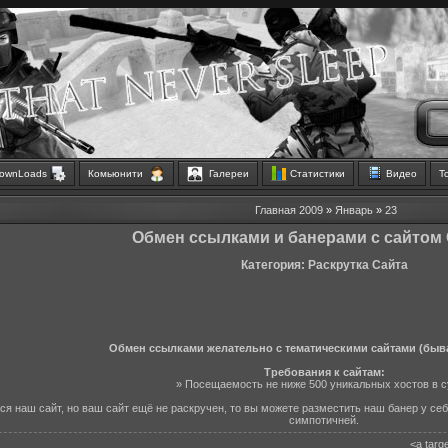
ownLoads
Комьюнити
Галереи
Статистики
Видео
Т
Главная
2009
»
Январь
»
23
Oбмен ссылками и банерами с сайтом 
Категория: Раскрутка Сайта
Обмен ссылками желательно с тематическими сайтами (быв
Требования к сайтам:
» Посещаемость не ниже 500 уникальных хостов в с
ся наш сайт, но ваш сайт ещё не раскручен, то вы можете разместить наш банер у себ
симпотичней.
<a targ