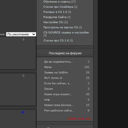
Обучение и советы
[27]
Статьи про Снайпера
[2]
Распрыг в CS 1.6
[3]
Раскрутка Сайта
[2]
Настройки CS
[11]
Прострелы на картах CS
[2]
CS:SOURCE сервер и настройки
иев:
[4]
0
Статьи про CS 1.6
[5]
Последнее на форуме
Да вы издеваетесь...
2
Мапы
182
Заявка на UnBAn
26
0
RoY Jones Jr.
25
Если бы сейчас, к...
2
Steam
3
Какие игры играет...
46
help
6
Новая тема.Беспла...
10
Рип шаблона сайта...
8
+2
посмотреть все