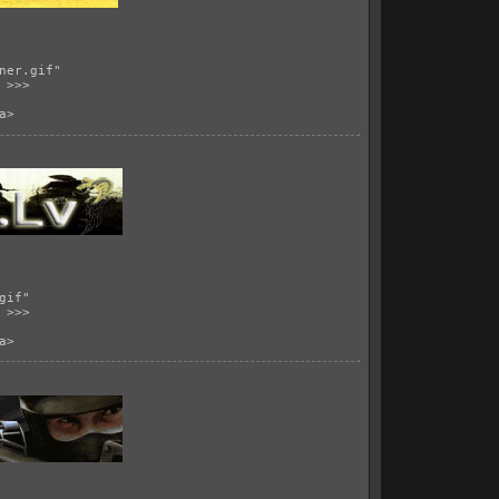
ner.gif"
 >>>
a>
gif
"
 >>>
a>