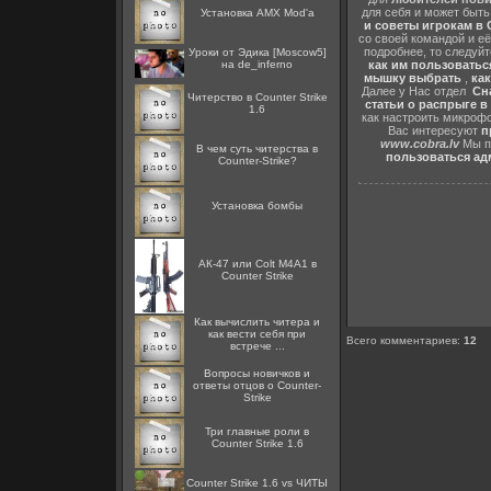
для себя и может быт
Установка AMX Mod'a
и советы игрокам в C
со своей командой и её
подробнее, то следуй
Уроки от Эдика [Moscow5]
как им пользоватьс
на de_inferno
мышку выбрать
,
как
Далее у Нас отдел
Сна
Читерство в Counter Strike
статьи о распрыге в
1.6
как настроить микрофо
Вас интересуют
п
www.cobra.lv
Мы пр
В чем суть читерства в
пользоваться адм
Counter-Strike?
Установка бомбы
АК-47 или Colt M4A1 в
Counter Strike
Как вычислить читера и
как вести себя при
Всего комментариев
:
12
встрече ...
Вопросы новичков и
ответы отцов о Counter-
Strike
Три главные роли в
Counter Strike 1.6
Counter Strike 1.6 vs ЧИТЫ