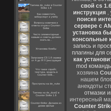
свой cs 1.
Тактика de_nuke в Counter
Strike 1.6
инструкция
,
Как совместить
киберспорт и учёбу
поиске инт
Вопросы новичков и
сервере с 
ответы отцов о Counter-
Strike
установка быс
Чисто элементарные
навыки и советы должен
консольные к
знать ка...
запись и прос
Установка бомбы
плагины для с
как установи
Запускаем CS 1.6 сервер
от А до Я !!! [инструкция
...
mod команды
Что такое спрайт,
хозяина
Cou
текстура, модель в
Counter Strik...
нашем блог
Прострелы на de_nuke
анекдоты ст
отмазки и
Тактика на de_dust2 в
Counter Strike 1.6
интересный м
Counter-Strike: Делаем из
Counter Strik
демки фильм