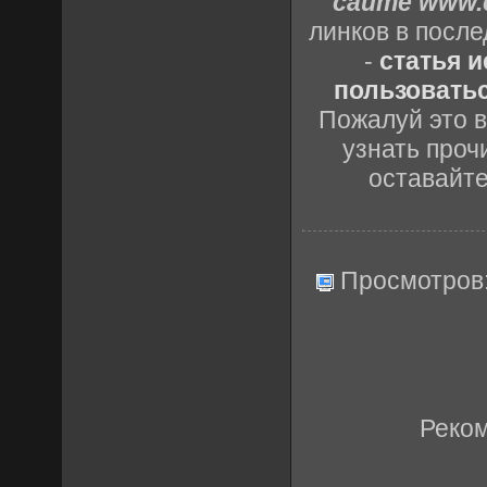
сайте www.c
линков в посл
-
статья 
пользоватьс
Пожалуй это в
узнать проч
оставайт
Просмотров
Реко