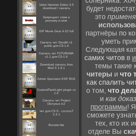
соперника. Хоч
Valve Hammer Editor 3.5
будет недоста
download / скачать
это
применя
Запрещает спам и
рекламу в нике
использов
партнёры по ко
GIF Movie Gear 4.02 full
уметь при
Скачать чит Stealth v1
public для CS-1.6
Следующая кате
Скачать чит FUTURAMA
самих читов
в
и
v1.1 для CS-1.6
темы такие 
Download скачать Amx
Mod X 1.8.1
читеры
и
что 
Admin Spectator ESP RUS
как спалить чи
о том,
что дел
CustomFlashLight plugin cs
1.6
и
как дока
Скачать чит Project
Dionysus rc2
программы
! 
чит для CS:S - coconuT
сможете узнать
2.4.1
тех, кто их
Booster-lite
отделе Вы
ска