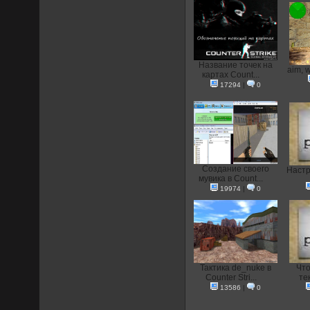
Название точек на
aim, 
картах Count...
17294
|
0
Создание своего
Настр
мувика в Count...
19974
|
0
Тактика de_nuke в
Что
Counter Stri...
тек
13586
|
0