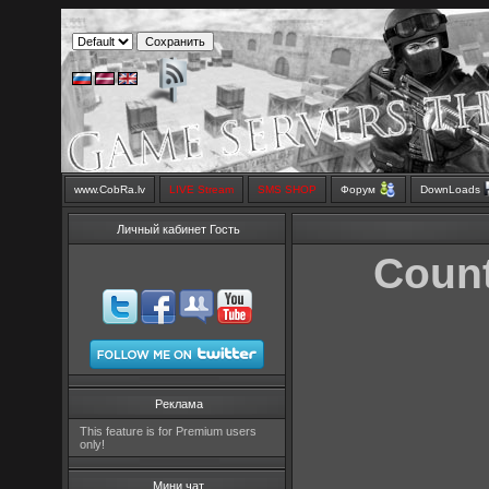
www.CobRa.lv
LIVE Stream
SMS SHOP
Форум
DownLoads
Личный кабинет Гость
Count
Реклама
This feature is for Premium users
only!
Мини чат