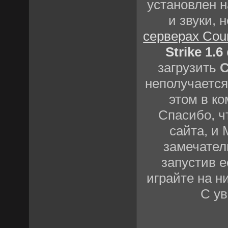
установлен н
и звуки,
серверах Coun
Strike 1.6
загрузить
C
неполучается
этом в к
Спасибо, 
сайта, и
замечател
запустив е
играйте на н
С у