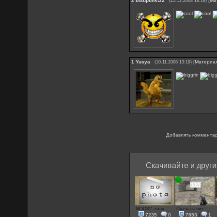
2
blaupunkt32
[
Ма
(15.12.2008 18:19)
1
Yusya
[
Материа
(10.11.2008 13:19)
Добавлять комментар
Скачивайте и други
NOD32 antiv...
Скачать чит...
7235
|
0
7653
|
1