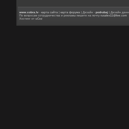
www.cobra.lv
-
карта сайта
|
карта форума
| Дизайн -
podrubaj
| Дизайн данн
По вопросам сотрудничества и рекламы пишите на почту
rusalex11@live.com
Хостинг от
uCoz