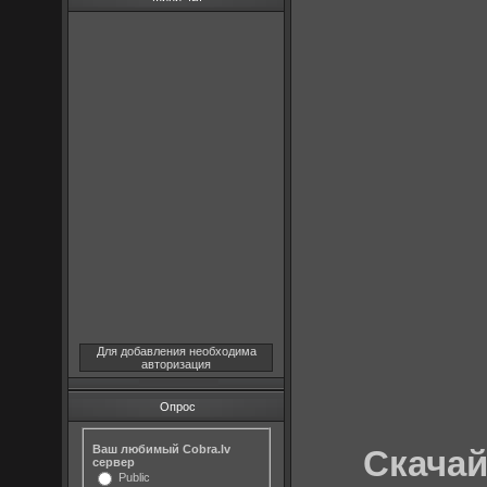
Для добавления необходима
авторизация
Опрос
Ваш любимый Cobra.lv
Скачай
сервер
Public