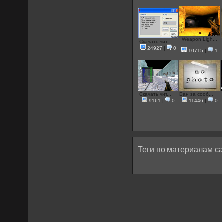
Weapon Ligh...
Скачать чит...
24927
|
0
10715
|
1
Скачать чит...
Бан за сооб...
9161
|
0
11446
|
0
Теги по материалам са