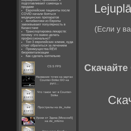
подготавливают саженцы к
Lejuplā
продаже
Европейские пациенты после
COVID начали бояться
медицинских препаратов
Антибиотики из Европы
завоевывают популярность в
(Если у в
Казахстане
Транспортировка лекарств:
почему это важно делать
профессионально?
Топ-3 европейских клиник, куда
стоит обратиться за лечением
Преимущества REVI
биоревитализации
Как сделать коптильню
Скачайте 
CS:S FPS
Название точек на картах
Counter-Strike:GO на
русс...
Что такое чит в Counter-
Ска
Strike
Прострелы на de_nuke
Уроки от Эдика [Moscow5]
на de_inferno