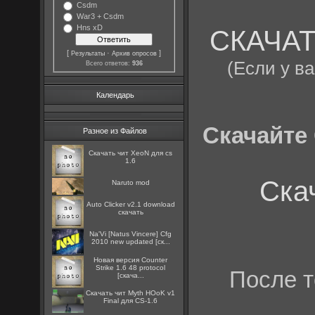
Csdm
War3 + Csdm
Hns xD
СКАЧАТЬ
[
·
]
Результаты
Архив опросов
(Если у в
Всего ответов:
936
Календарь
Скачайте 
Разное из Файлов
Скачать чит XeoN для cs
1.6
Ска
Naruto mod
Auto Clicker v2.1 download
скачать
Na'Vi [Natus Vincere] Cfg
2010 new updated [ск...
Новая версия Counter
Strike 1.6 48 protocol
После т
[скача...
Скачать чит Myth HОоK v1
Final для CS-1.6