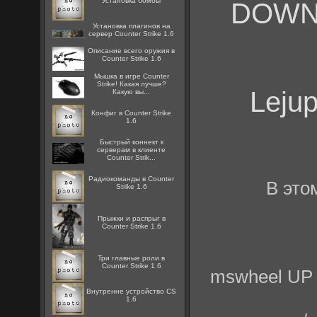
Установка бомбы
DOW
Установка плагинов на
сервер Counter Strike 1.6
Описание всего оружия в
Counter Strike 1.6
Мышка в игре Counter
Strike! Какая лучше?
Leju
Какую вы...
Конфиг в Counter Strike
1.6
Быстрый коннект к
серверам в клиенте
Counter Strik...
Радиокоманды в Counter
В это
Strike 1.6
Прыжки и распрыг в
Counter Strike 1.6
Три главные роли в
Counter Strike 1.6
mswheel UP 
Внутренне устройство CS
1.6