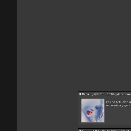
3
Caca
[
Материал
(28.09.2010 12:18)
kas pa lietu man ni
no sakuma gaja a tg