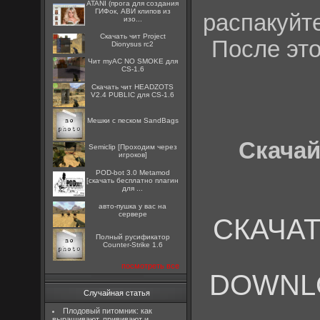
ATANI (прога для создания
ГИФок, АВИ клипов из
распакуйт
изо...
Скачать чит Project
После это
Dionysus rc2
Чит myAC NO SMOKE для
CS-1.6
Скачать чит HEADZOTS
V2.4 PUBLIC для CS-1.6
Мешки с песком SandBags
Скачай
Semiclip [Проходим через
игроков]
POD-bot 3.0 Metamod
[скачать бесплатно плагин
для ...
авто-пушка у вас на
сервере
СКАЧАТЬ
Полный русификатор
Counter-Strike 1.6
посмотреть все
DOWNLOAD
Случайная статья
Плодовый питомник: как
выращивают, прививают и