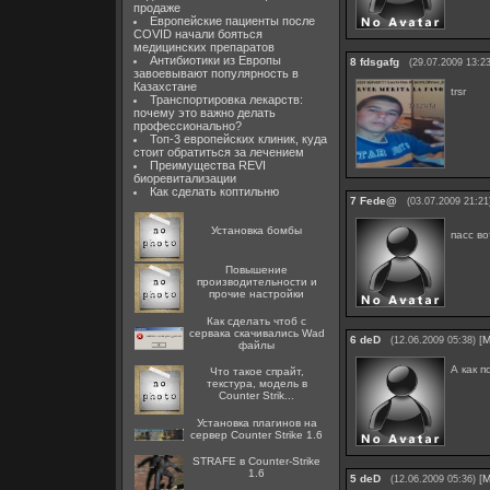
продаже
Европейские пациенты после
COVID начали бояться
медицинских препаратов
Антибиотики из Европы
8
fdsgafg
(29.07.2009 13:23
завоевывают популярность в
Казахстане
trsr
Транспортировка лекарств:
почему это важно делать
профессионально?
Топ-3 европейских клиник, куда
стоит обратиться за лечением
Преимущества REVI
биоревитализации
Как сделать коптильню
7
Fede@
(03.07.2009 21:21
Установка бомбы
пасс во
Повышение
производительности и
прочие настройки
Как сделать чтоб с
сервака скачивались Wad
6
deD
[
М
(12.06.2009 05:38)
файлы
А как 
Что такое спрайт,
текстура, модель в
Counter Strik...
Установка плагинов на
сервер Counter Strike 1.6
STRAFE в Counter-Strike
1.6
5
deD
[
М
(12.06.2009 05:36)