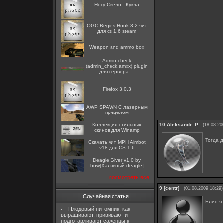
Ногу Свело - Кукла
OGC Begins Hook 3.2 чит
для cs 1.6 steam
Weapon and ammo box
Admin check
(admin_check.amxx) plugin
для сервера ...
Firefox 3.0.3
AWP SPAWN С лазерным
прицелом
Коллекция стильных
10
Aleksandr_P
(18.08.20
скинов для Winamp
Тогда 
Скачать чит MPH Aimbot
v18 для CS-1.6
Deagle Giver v1.0 by
bow[Халявный deagle]
посмотреть все
9
[centr]
(01.08.2009 18:29)
Случайная статья
Блин я
Плодовый питомник: как
выращивают, прививают и
подготавливают саженцы к