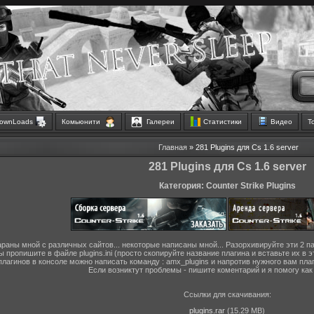
ownLoads
Комьюнити
Галереи
Статистики
Видео
Т
Главная
» 281 Plugins для Cs 1.6 server
281 Plugins для Cs 1.6 server
Категория: Counter Strike Plugins
бараны мной с различных сайтов... некоторые написаны мной... Разорхивируйте эти 2 
 пропишите в файле plugins.ini (просто скопируйте название плагина и вставьте их в
плагинов в консоле можно написать команду : amx_plugins и напротив нужного вам плаги
Если возниктут проблемы - пишите коментарий и я помогу как
Ссылки для скачивания:
plugins.rar
(15.29 MB)