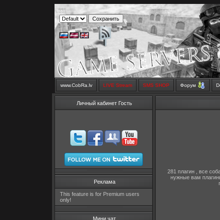
www.CobRa.lv
LIVE Stream
SMS SHOP
Форум
D
Личный кабинет Гость
281 плагин , все со
нужные вам плагины
Реклама
This feature is for Premium users
only!
Мини чат