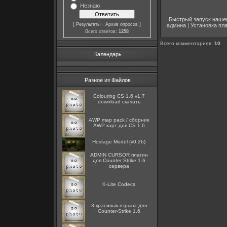
Незнаю
Быстрый запуск наше
[
·
]
Результаты
Архив опросов
админа
|
Установка пл
Всего ответов:
1258
Всего комментариев
:
10
Календарь
Разное из Файлов
Colouring CS 1.6 v1.7
download скачать
AWP map pack / сборник
AWP карт для CS 1.6
Hostage Model (v0.2b)
ADMIN CURSOR плагин
для Counter Strike 1.6
сервера
K-Lite Codecs
3 красивых взрыва для
Counter-Strike 1.6