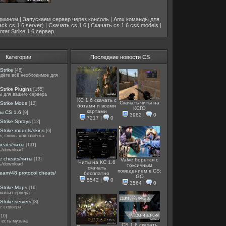
дмином
|
Запускаем сервер через консоль
|
Amx команды для
ack cs 1.6 server)
|
Скачать cs 1.6
|
Скачать cs 1.6 css models
|
ter Strike 1.6 сервер
Категории
Последние новости CS
Strike
[48]
йдёте всё необходимое для
Strike Plugins
[155]
ы для вашего сервера
КС 1.6 скачать с
Скачать читы на
Strike Mods
[12]
ботами и всеми
КСГО
картами
ы CS 1.6
[9]
3982
|
0
7217
|
0
Strike Sprays
[12]
Strike models/skins
[6]
, скины для клиента
heats/читы
[131]
ь/download
e cheats/читы
[13]
Valve борется с
Читы на КС 1.6
ь/download
токсичным
скачать
поведением в CS:
team/48 protocol cheats/
бесплатно
GO
5542
|
0
3564
|
0
Strike Maps
[16]
мапы сервера
Strike servers
[8]
е сервера
[10]
 есть музыка
CS 1.6 скачать