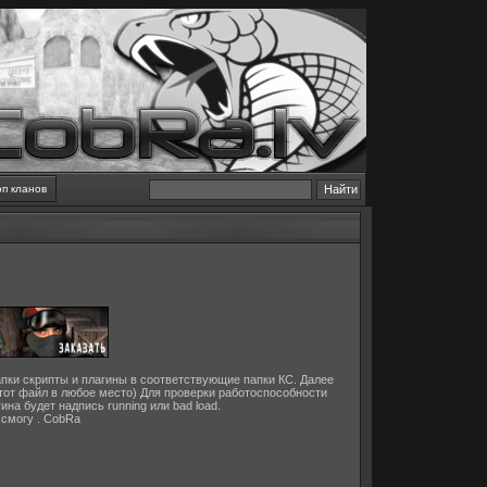
оп кланов
папки скрипты и плагины в соответствующие папки КС. Далее
 этот файл в любое место) Для проверки работоспособности
на будет надпись running или bad load.
 смогу . CobRa