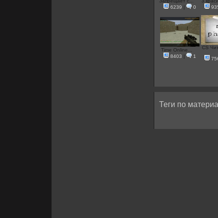
Запрещает с...
3 краси
6239
|
0
93
CS Чит
Time Online...
8403
|
1
75
Теги по материа