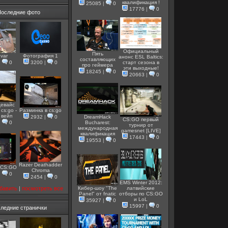
квалификация !
25085
|
0
17776
|
0
Последние фото
Официальный
Пять
var
Фотография 1
анонс ESL Baltics:
составляющих
|
0
3200
|
0
старт сезона в
про геймера
эти выходные!
18245
|
0
20663
|
0
евайс
cs:go -
Разминка в cs:go
e вейп
2932
|
0
DreamHack
CS:GO первый
|
0
Bucharest:
турнир от
международная
gamesnet [LIVE]
квалификация
17443
|
0
19553
|
0
Razer Deathadder
 CS:GO
Chroma
|
0
2454
|
0
EMS Winter 2012:
бавить
|
посмотреть все
Кибер-шоу "The
латвийские
Panel" от fnatic
отборы по CS:GO
и LoL
35927
|
0
15997
|
0
ледние странички