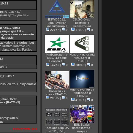
19:21
ли отцами кс)
цами детей дочек и
ESWC 2012:
CS:GO будет
Французская
временно
квалификация
бесплатным
menas12
08:45
22167
|
0
17000
|
0
ующие для ПК –
редложения на онлайн
dalder.lv
ka kodols ir svarīgs, bet
ka
klimata kontrole
vai
r tikpat svarīgi. Paldies!
Информация о
Новости из стана
ESEA League
Virtus.pro и
53
Season 13
Rush3D
14751
|
0
20918
|
0
ОБРУ
dr_P
10:37
аконец-то. Поздравляю
Анонс турнир от
Новости из
fragbite.se и
стана FNATICrc
СDON.se
20375
|
0
vjeka8
15:36
41997
|
0
клан [PaTRoN]
v.com/jeka897
дa
ESL Baltics:
Techlabs Cup UA
послезавтра -
посмотреть все
2012 [LIVE]
вторая