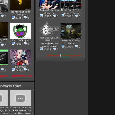
Markeloff Летние
NorthCon 2012 :
Волгоградский
ool
Секреты
анонс турнира
паблик (Ак...
|
0
18367
|
0
24832
|
0
6325
|
0
Techlabs Cup UA
дский
.:Life:. Do^It_| ko...
2012:
Интересное от
ик
квалификация
Valve
7199
|
0
|
0
прибалтики
19654
|
0
40414
|
0
добавить
|
посмотреть все
M
DeekeyS
|
0
7718
|
0
бавить
|
посмотреть все
оследние видео
ешные
Самые смешные
ди соц.
и тупые люди соц.
нтакте,
сетей. Вконтакте,