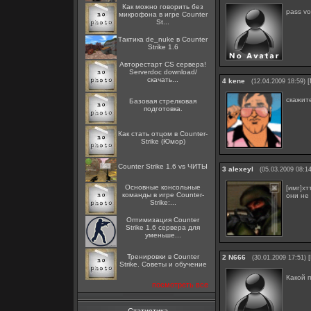
Как можно говорить без
pass vo
микрофона в игре Counter
St...
Тактика de_nuke в Counter
Strike 1.6
Авторестарт CS сервера!
Serverdoc download/
скачать...
4
kene
[
(12.04.2009 18:59)
скажит
Базовая стрелковая
подготовка.
Как стать отцом в Counter-
Strike (Юмор)
Counter Strike 1.6 vs ЧИТЫ
3
alexeyl
(05.03.2009 08:14
Основные консольные
[имг]хт
команды в игре Counter-
они не
Strike:...
Оптимизация Counter
Strike 1.6 сервера для
уменьше...
Тренировки в Counter
2
N666
[
(30.01.2009 17:51)
Strike. Советы и обучение
Какой 
посмотреть все