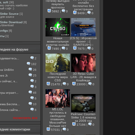
Почему выгодно
, soft
[30]
онлайн
покупать
жно скачать наиболее
бесплатно без
прогнозы
ный софт :)
регистрации
5892
|
0
9409
|
0
Strike Source
[1]
для source
Strike Download
[6]
ь/download
onfigs
[6]
иты
[1]
Новая
|CS:S|:::Игровогой
моментальная
проект :::[
рулетка онлайн
SAINTS18+]:::
7490
|
0
7975
|
0
леднее на форуме
здеваетесь...
2
182
 на UnBAn
26
Последние
3D Relax Cube
es Jr.
25
новости мира
LAN - 26 января в
CSS
Клайпеде
 сейчас, к...
2
21470
|
0
23000
|
0
3
гры играет...
46
6
ема.Беспла...
10
M5.LOL
лона сайта...
8
пустились в
Рейтинг Counter-
свободное
Strike 1.6 команд
посмотреть все
плавание,
за 2009 год
MoscowFive
17194
|
0
больше нет
едние комментарии
57031
|
0