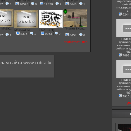
вых ...
Counter Str...
Na'Vi [...
CS 1.6 Wina...
одноклас
57
|
3
10528
|
0
12820
|
2
8640
|
1
фейсб
инстаграм
1.
9244
 MASK...
Плагин ВКон...
MoscowFive ...
FNATIC.cfg ...
8375
|
1
9963
|
0
67
|
1
8454
|
0
Подбо
посмотреть все
приколо
животных.
собаки и д
№1
7099
лам сайта www.cobra.lv
Подбо
приколо
животных.
собаки и д
№3
7915
до
П