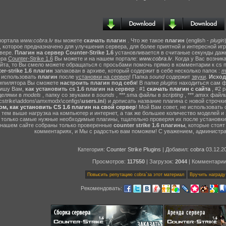
портала
www.cobra.lv
вы можете
скачать плагин
. Что же такое
плагин
(english -
plugin
, которое предназначено для улучшения сервера, для более приятной и интересной иг
вере.
Плагин на сервер Counter-Strike 1.6
установливается в считаные секунды даже
ера
Counter-Strike 1.6
Вы можете и на нашем портале:
www.cobra.lv
. Когда у Вас возни
айта, то Вы смело можете обращаться с просьбами помочь прямо в комментарии к cs 
er-strike 1.6 плагин
запакован в архиве, который содержит в себе несколько папок :
m
т использовать
плагин
после
установки на сервер
! Папка
sound
содержит
звуки
.
Исход
омпилятора Вы сможете
настроить плагин под себя
! В папке
plugins
находиться сам ф
пишу Вам,
как установить cs 1.6 плагин на сервер
: #1
скачать плагин с сайта
, #2 
делями в
models
, папку со звуками в
sounds
, ***.sma файлы в
scripting
, ***.amxx файл
strike\addons\amxmodx\configs\
users.ini
) и дописать название плагина с новой строчки
том, как установить CS 1.6 плагин на свой сервер
! Мой Вам совет, не использовать
- тем выше нагрузка на компьютер и интернет, а так же большее количество моделей 
е только самые нужные необходимые плагины, тщательно проверяя их после установки, 
 нашем сайте собраны только проверенные
counter strike 1.6 плагины
, которые стоя
комментариях, и Мы с радостью вам поможем! С уважением, администр
Категория:
Counter Strike Plugins
| Добавил:
cobra
03.12.20
Просмотров:
117550
| Загрузок:
2044
| Комментари
Рекомендовать: