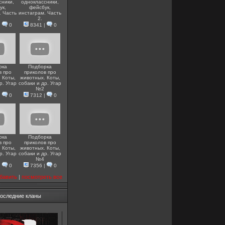
сники,
одноклассники,
ук,
фейсбук,
. Часть
инстаграм. Часть
2.
|
0
8341
|
0
рка
Подборка
в про
приколов про
 Коты,
животных. Коты,
р. Угар
собаки и др. Угар
№2
|
0
7312
|
0
рка
Подборка
в про
приколов про
 Коты,
животных. Коты,
р. Угар
собаки и др. Угар
№4
|
0
7356
|
0
бавить
|
посмотреть все
оследние кланы