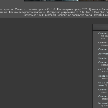
го сервера
|
Скачать готовый сервере Cs 1.6
|
Как создать сервер CS?
|
Делаем себя а
агинов
|
Как компилировать плагины?
|
Внутренне устройство CS 1.6
|
Anti CSDos (Anti h
Скачать cs 1.6 48 protocol
|
Бесплатная раскрутка сайта
|
Купить Coun
Counter 
тут на
игры
Counter 
плагин
Counter 
Античит
Counter 
Counter 
Модели
cs 1.6 c
скачат
cs sourc
скачат
cs 1.6 s
читы
[5]
Counter 
новые 
Counter 
Готовы
Музыка
музыка