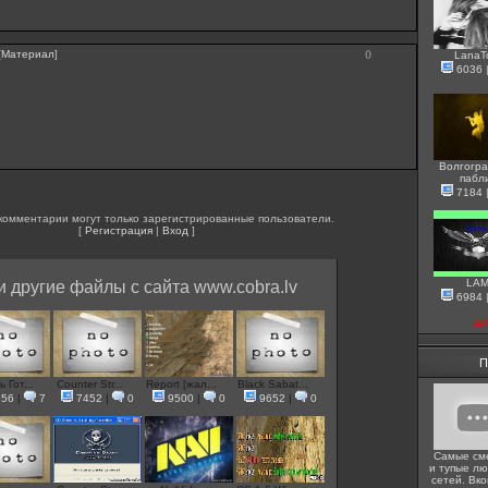
[
Материал
]
0
LanaT
6036
Волгогра
пабл
7184
комментарии могут только зарегистрированные пользователи.
[
Регистрация
|
Вход
]
LA
и другие файлы с сайта www.cobra.lv
6984
до
П
 Гот...
Counter Str...
Report [жал...
Black Sabat...
956
|
7
7452
|
0
9500
|
0
9652
|
0
Самые см
и тупые лю
сетей. Вко