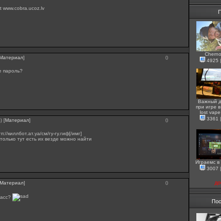
t www.cobra.ucoz.lv
Cherno
Материал
]
0
4925
е пароль?
Важный д
при игре в 
lost vap
3361
[
Материал
]
0
)
тп://киллбот.ат.уа/см/гу-гу.гиф[/имг]
 только тут есть их везде можно найти
Играемс в
3007
до
Материал
]
0
пасс?
Пос