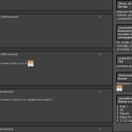
Dima_ak
Ak-VaL
раньше бы
сейчас от
[
Материал
]
0
)
сыновей))
tomasto
Комплект
лучшие п
площадке 
Es zināju, 
nezināju, 
dzesētājs i
[
Материал
]
0
)
yuriq
01:
742
т www.cobra.ucoz.lv
КУПЛЮ К
Aleksan
Dombr
Женился н
атериал
]
0
gnezdilo
поставить пароль на арфив вин-рара?
Набор в 
1. fnaf .!.
2. 15
3. Steam
4. https://
5. 1-1,5 го
атериал
]
0