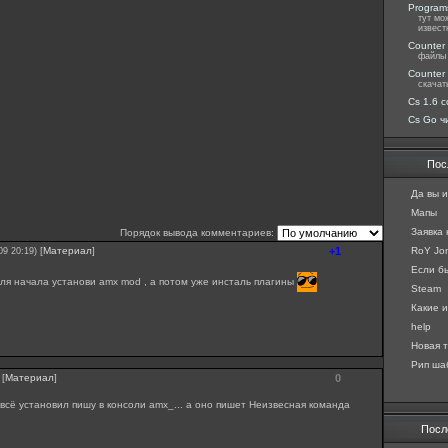
Programs
тут мо
извест
Counter 
файлы 
Counter 
скачат
Cs 1.6 c
Cs Go ч
Пос
Да вы и
Мапы
Заявка
Порядок вывода комментариев:
[
Материал
]
+1
RoY Jon
09 20:19)
Если бы
для начала установи amx mod , а потом уже инсталь плагины
Steam
Какие и
help
Новая т
Рип шаб
[
Материал
]
0
 всё установил пишу в консоли amx_... а оно пишет Неизвесная команда
Посл