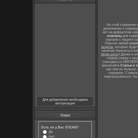
На этой страничке 
дополнение к серверу
нет на дефаултом сер
плагины
для серв
скачали с нашего с
Обычно любой
count
модели
, которые буде
наличие блокнота и к
plugin.amxx
! Далее я о
сервер (папку с мо
(находиться SERVER\c
прочитайте
Статья о 
как чем их больше 
серверов
. Ставьт
перезагружаться. На
Для добавления необходима
авторизация
Опрос
Есть ли у Вас STEAM?
Да
Нет