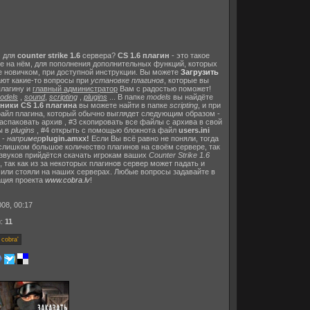
) для
counter strike 1.6
сервера?
CS 1.6 плагин
- это такое
ре на нём, для пополнения дополнительных функций, которых
 новичком, при доступной инструкции. Вы можете
Загрузить
кают какие-то вопросы при
установке плагинов
, которые вы
плагину и
главный администратор
Вам с радостью поможет!
odels
,
sound
,
scripting
,
plugins
... В папке
models
вы найдёте
ники CS 1.6 плагина
вы можете найти в папке
scripting
, и при
айл плагина, который обычно выглядет следующим образом -
распаковать архив , #3 скопировать все файлы с архива в свой
ы в
plugins
, #4 открыть с помощью блокнота файл
users.ini
 -
например
plugin.amxx!
Если Вы всё равно не поняли, тогда
 слишком большое количество плагинов на своём сервере, так
и звуков прийдётся скачать игрокам ваших
Counter Strike 1.6
так как из за некоторых плагинов сервер может падать и
т или стояли на наших серверах. Любые вопросы задавайте в
ация проекта
www.cobra.lv
!
08, 00:17
и:
11