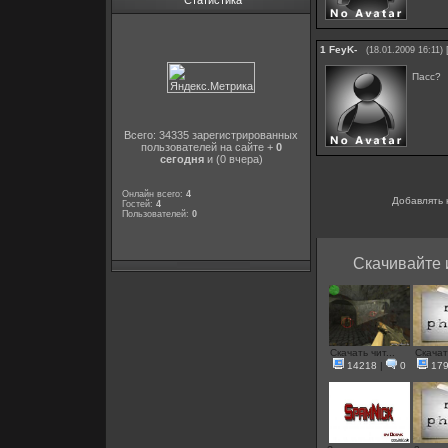
Статистика
1
FeyK-
(18.01.2009 16:11)
Пасс?
Всего: 34335 зарегистрированных
пользователей на сайте +
0
сегодня
и (0 вчера)
Онлайн всего:
4
Добавлять 
Гостей:
4
Пользователей:
0
Скачивайте 
Скачать чит...
Скачать
14218
|
0
17