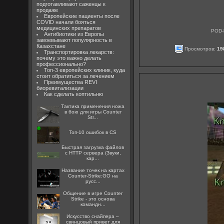
подготавливают саженцы к
продаже
Европейские пациенты после
COVID начали бояться
медицинских препаратов
POD-b
Антибиотики из Европы
завоевывают популярность в
Казахстане
Просмотров:
19
Транспортировка лекарств:
почему это важно делать
профессионально?
Топ-3 европейских клиник, куда
стоит обратиться за лечением
Преимущества REVI
биоревитализации
Как сделать коптильню
Тактика применения ножа
в бою для игры Counter
Str...
Топ-10 ошибок в CS
Быстрая загрузка файлов
с HTTP сервера (Звуки,
кар...
Название точек на картах
Counter-Strike:GO на
русс...
Общение в игре Counter
Strike - это основа
командн...
Искусство снайпера –
свинцовый привет для