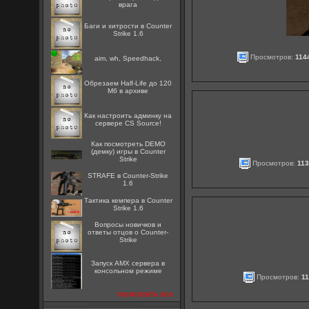
врага
Баги и хитрости в Counter
Strike 1.6
Просмотров:
114
aim, wh, Speedhack,
Обрезаем Half-Life до 120
Мб в архиве
Как настроить админку на
сервере CS Source!
Как посмотреть DEMO
(демку) игры в Counter
Strike
Просмотров:
11
STRAFE в Counter-Strike
1.6
Тактика кемпера в Counter
Strike 1.6
Вопросы новичков и
ответы отцов о Counter-
Strike
Запуск AMX сервера в
консольном режиме
Просмотров:
1
посмотреть все