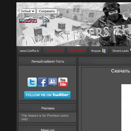
www.CobRa.lv
LIVE Stream
SMS SHOP
Форум
DownLoads
Личный кабинет Гость
Скачать 
Реклама
This feature is for Premium users
only!
Мини чат