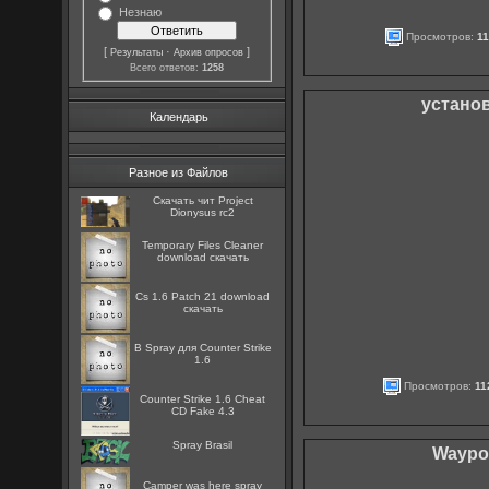
Незнаю
Просмотров:
1
[
·
]
Результаты
Архив опросов
Всего ответов:
1258
установ
Календарь
Разное из Файлов
Скачать чит Project
Dionysus rc2
Temporary Files Cleaner
download скачать
Cs 1.6 Patch 21 download
скачать
B Spray для Counter Strike
1.6
Просмотров:
11
Counter Strike 1.6 Cheat
CD Fake 4.3
Spray Brasil
Waypoi
Camper was here spray