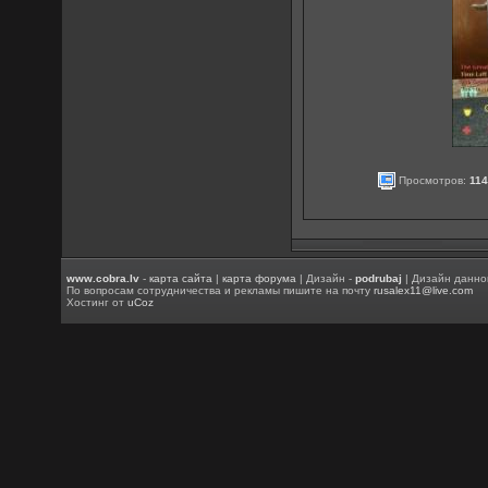
Просмотров:
11
www.cobra.lv
-
карта сайта
|
карта форума
| Дизайн -
podrubaj
| Дизайн данно
По вопросам сотрудничества и рекламы пишите на почту
rusalex11@live.com
Хостинг от
uCoz