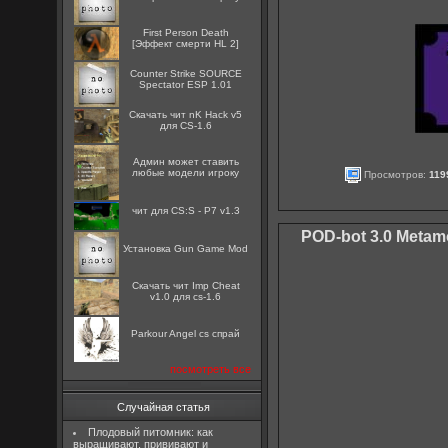
First Person Death
[Эффект смерти HL 2]
Counter Strike SOURCE
Spectator ESP 1.01
Скачать чит nK Hack v5
для CS-1.6
Админ может ставить
любые модели игроку
Просмотров:
119
чит для CS:S - P7 v1.3
POD-bot 3.0 Metamo
Установка Gun Game Mod
Скачать чит Imp Cheat
v1.0 для cs-1.6
Parkour Angel cs спрай
посмотреть все
Случайная статья
Плодовый питомник: как
выращивают, прививают и