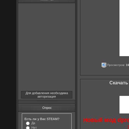
Просмотров:
1
Скачать 
Для добавления необходима
авторизация
Опрос
Новый мод dpro
Есть ли у Вас STEAM?
Да
Нет