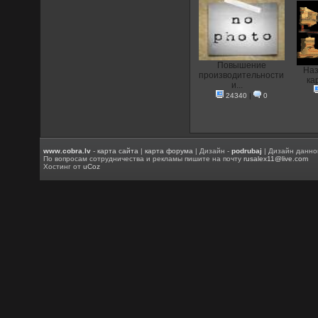
Повышение
Наз
производительности
кар
и...
24340
|
0
www.cobra.lv
-
карта сайта
|
карта форума
| Дизайн -
podrubaj
| Дизайн данно
По вопросам сотрудничества и рекламы пишите на почту
rusalex11@live.com
Хостинг от
uCoz