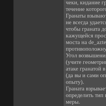
чеки, кидание г
течение которог
Гранаты взывают
не всегда удает
чтобы граната д
кажущейся прост
моста на de_azt
противоположну
Угол возвышения
(учите геометри
атаке гранатой 
(да вы и сами о
опыту).
Граната взрывае
определить тип 
меры.