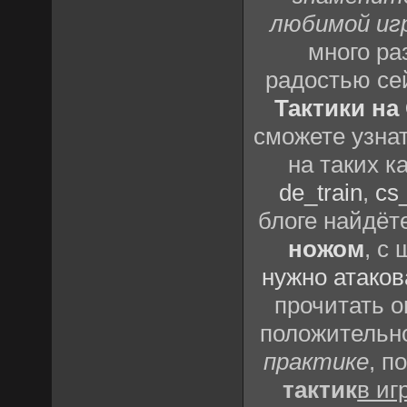
любимой иг
много р
радостью се
Тактики на 
сможете узна
на таких к
de_train
,
cs_
блоге найдёт
ножом
, с
нужно атаков
прочитать о
положительно
практике
, п
тактик
в иг