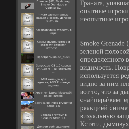
Граната, упавша
Гранаты [HE, Flashbang,
Smoke Grendade в
Counter S...
опытные игроки 
Чисто элементарные
неопытные игрок
навыки и советы должен
знать ка...
Как правильно стрелять в
игре
Smoke Grenade (
Как вычислить читера и
как вести себя при
встрече ...
зеленой полосой
определенного 
Прострелы на de_dust2
видимость. Повр
Запускаем CS 1.6 сервер
от А до Я !!! [инструкция
...
используется ре
AMX команды для
видно за ним пл
админа, AMX Команды
админа
вот то, что за 
Уроки от Эдика [Moscow5]
на de_inferno
снайпера\кемпер
Тактика de_nuke в Counter
реакцией снимет
Strike 1.6
визуальную защи
Борьба с читами в
Counter Strike 1.6
Кстати, дымовуху
Делаем себя админом!