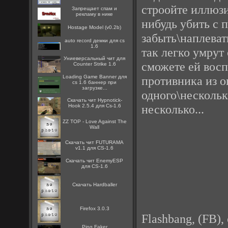
строойте иллюзи
Запрещает спам и
рекламу в нике
нибудь убить с 
Hostage Model (v0.2b)
забыть\наплеват
auto record демки для cs
1.6
так легко умрут 
Униеверсальный чит для
сможете ей восп
Counter Strike 1.6
противника из о
Loading Game Banner для
cs 1.6 баннер при
загрузке...
одного\нескольк
Скачать чит Hypnotick-
несколько...
Hook 2.5.4 для Cs-1.6
ZZ TOP - Love Against The
Wall
Скачать чит FUTURAMA
v1.1 для CS-1.6
Скачать чит EnemyESP
для CS-1.6
Скачать Hardballer
Firefox 3.0.3
Flashbang, (FB),
Ping Faker