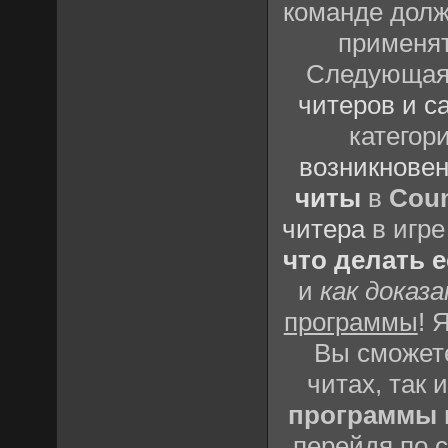
команде долж
применят
Следующая 
читеров и с
категор
возникновен
читы
в
Coun
читера
в игре
что делать 
и
как доказ
программы
! 
Вы сможете
читах, так 
программы
перейдя по 