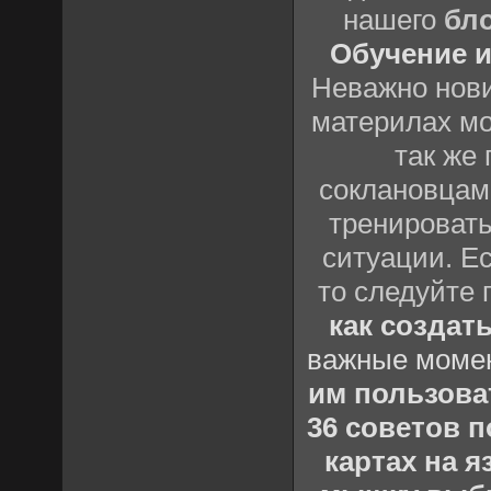
нашего
бл
Обучение и
Неважно нови
материлах мо
так же
соклановцами
тренировать
ситуации. Е
то следуйте 
как создат
важные момен
им пользова
36 советов по
картах на 