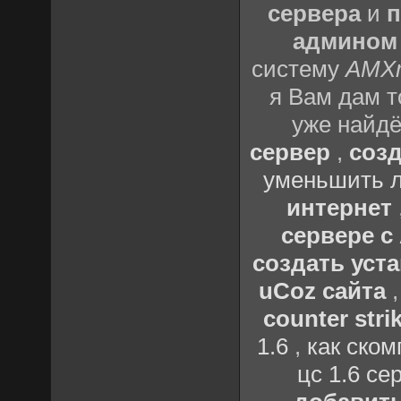
сервера
и
п
админом
систему
AMX
я Вам дам т
уже найдё
сервер
,
созд
уменьшить л
интернет
сервере 
создать уста
uCoz сайта
counter strik
1.6
,
как ско
цс 1.6 се