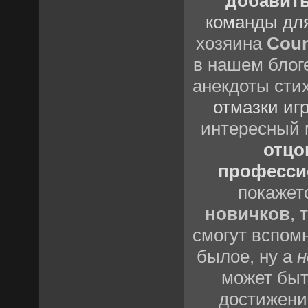
добавить
команды дл
хозяина
Coun
в нашем блоге
анекдоты сти
отмазки иг
интересный
отцов
профессио
покажет
новичков
, 
смогут вспомн
былое, ну а
н
может быт
достижени