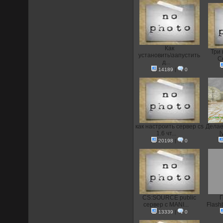
Как
Три 
установить\запустить
Co
д...
14189
|
0
как настроить сервер cs
Делае
1.6 чт...
[
20198
|
0
CS:SOURCE public
Г
сервер с MANI...
Flash
13339
|
0