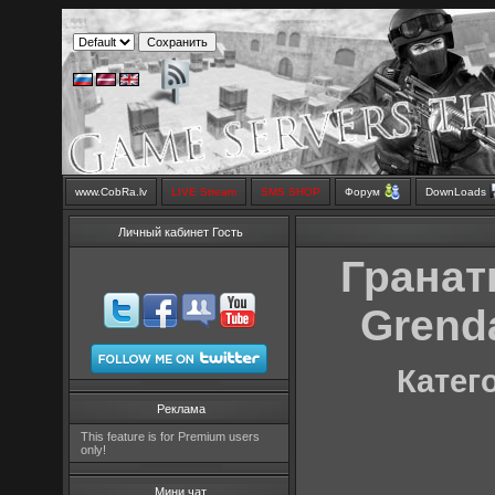
www.CobRa.lv
LIVE Stream
SMS SHOP
Форум
DownLoads
Личный кабинет Гость
Гранат
Grenda
Катег
Реклама
This feature is for Premium users
only!
Мини чат