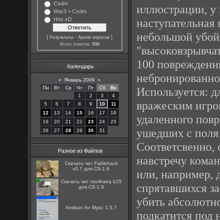
Csdm
иллюстрации, у 
War3 + Csdm
наступательная 
Hns xD
небольшой убойн
[
·
]
Результаты
Архив опросов
Всего ответов:
936
"высоковзрывчат
100 повреждений
Календарь
небронированном
«
Январь 2009
»
Используется: д
Пн
Вт
Ср
Чт
Пт
Сб
Вс
1
2
3
4
вражеским игрок
5
6
7
8
9
10
11
12
13
14
15
16
17
18
удаленного повр
19
20
21
22
23
24
25
ушедших с поля 
26
27
28
29
30
31
Соответсвенно, 
Разное из Файлов
навстречу коман
Скачать чит Fablehack
v0.7 для CS-1.6
или, например, 
Скачать чит morihaeq b15
спрятавшихся за
для CS-1.6
убить абсолютно
Antiban for Myac 1.5.7
подкатится под 