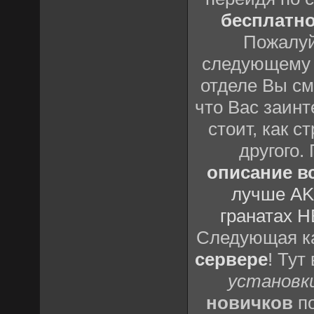
бесплатн
Пожалуй
следующему
отделе Вы см
что Вас заинт
стоит, как с
другого.
описание вс
лучше AK
гранатах H
Следующая ка
сервере
! Тут
установки
новичков
по