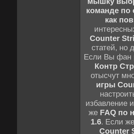
мышку выб
команде по c
как пов
интересны
Counter Stri
статей, но 
Если Вы фан 
Контр Стр
отысчут мн
игры Count
настроить
избавление и
же
FAQ по н
1.6
. Если ж
Counter S