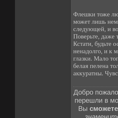
Флешки тоже лю
может лишь немн
следующей, и во
Поверьте, даже 
Кстати, будьте 
ненадолго, и к 
глазки. Мало то
белая пелена то
аккуратны. Чувс
Добро пожало
перешли в м
Вы
сможете
знаменит