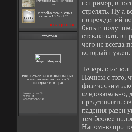
например, в лог
[установка админки через
user...
стрелять. Ну а 
Настройка MANI ADMIN в
сервере CS:SOURCE
повреждений не 
посмотреть все
быть и получше.
отскакивать в п
Статистика
чего не всегда 
который нужен.
Теперь о исполь
Начнем с того, 
Всего: 34335 зарегистрированных
пользователей на сайте +
0
сегодня
и (0 вчера)
физическим зако
следовательно, 
Онлайн всего:
15
Гостей:
15
Пользователей:
0
представлять се
падения равен у
тем беолее полог
Напомню про то,