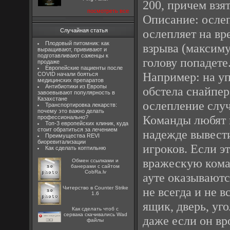
200, причем взя
посмотреть все
Описание: ослеп
ослепляет на вр
Случайная статья
Плодовый питомник: как
взрыва (максиму
выращивают, прививают и
подготавливают саженцы к
голову попадете
продаже
Европейские пациенты после
Например: на уп
COVID начали бояться
медицинских препаратов
Антибиотики из Европы
обстела снайпер
завоевывают популярность в
Казахстане
ослепление случ
Транспортировка лекарств:
почему это важно делать
Команды любят к
профессионально?
Топ-3 европейских клиник, куда
стоит обратиться за лечением
надежде вывест
Преимущества REVI
биоревитализации
игроков. Если э
Как сделать коптильню
вражескую коман
Oбмен ссылками и
банерами с сайтом
CobRa.lv
ауте оказываютс
не всегда и не 
Читерство в Counter Strike
1.6
ящик, дверь, уго
Как сделать чтоб с
сервака скачивались Wad
даже если он вро
файлы