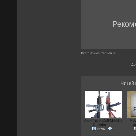
Реком
Всего комментариев
:
0
До
Читайт
АК-47 или Colt M4A1 в
Что
Counter ...
тек
22787
|
3