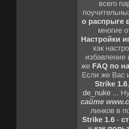
всего па
поучительных
о распрыге в
многие о
Настройки иг
как настро
избавление 
же
FAQ по на
Если же Вас
Strike 1.6
de_nuke
... 
сайте www.co
линков в п
Strike 1.6
-
с
и
как польз