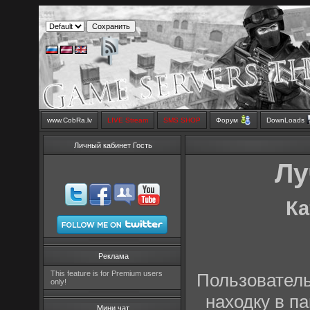
www.CobRa.lv
LIVE Stream
SMS SHOP
Форум
DownLoads
Личный кабинет Гость
Лу
Ка
Реклама
This feature is for Premium users
Пользователь
only!
находку в п
Мини чат