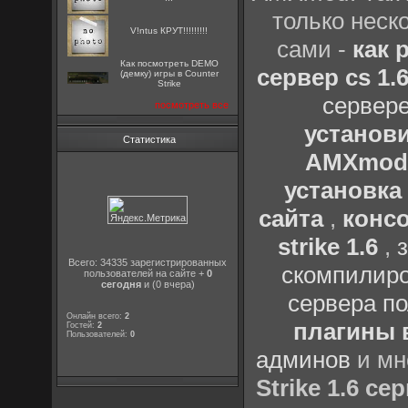
только неск
V!ntus КРУТ!!!!!!!!!
сами -
как 
Как посмотреть DEMO
сервер cs 1.
(демку) игры в Counter
Strike
сервер
посмотреть все
установи
Статистика
AMXmo
установка 
сайта
,
консо
strike 1.6
,
Всего: 34335 зарегистрированных
скомпилиро
пользователей на сайте +
0
сегодня
и (0 вчера)
сервера по
Онлайн всего:
2
плагины в
Гостей:
2
Пользователей:
0
админов
и мн
Strike 1.6 се