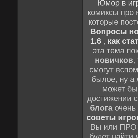
Юмор в игр
комиксы про 
которые пос
Вопросы нов
1.6
,
как ста
эта тема по
новичков
,
смогут вспом
былое, ну а
может бы
достижении с
блога
очень 
советы игрок
Вы или ПРО 
будет найти 