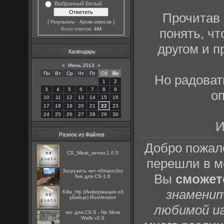
Выбранный Белый
Прочитав 
[
·
]
Результаты
Архив опросов
понять, ч
Всего ответов:
444
другом и п
Календарь
«
Июнь 2013
»
Пн
Вт
Ср
Чт
Пт
Сб
Вс
Но радовать
1
2
3
4
5
6
7
8
9
о
10
11
12
13
14
15
16
17
18
19
20
21
22
23
24
25
26
27
28
29
30
И
Разное из Файлов
Добро пожал
CS_Meat_server.1.0.5
перешли в 
Загрузить чит n0manc0rz
Вы
сможет
five для CS-1.6
знамени
Killa_Hp (Информация об
убийце) RusVersion
любимой и
чит для CS:S - No More
Walls v2.0