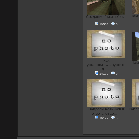
Такт
Создание "чистых" ск...
10502
|
0
Как
Такт
установить\запустить
д...
14189
|
0
Вопросы новичков и
Как п
ответы отцо...
16199
|
5