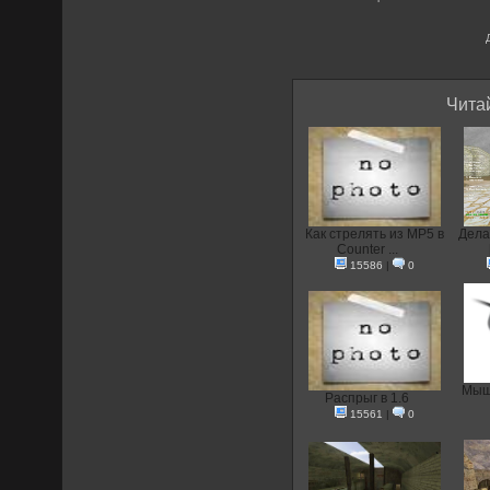
Читай
Как стрелять из MP5 в
Дела
Counter ...
15586
|
0
Мышк
Распрыг в 1.6
15561
|
0