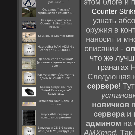
этом блоге и
уменьше...
Counter Strik
Создание "чистых"
скриншотов в counter S...
узнать абсо
Как тренироваться в
Counter Strike 1.6 (как
повыси...
оружия в конт
Комиксы о Counter Strike
наносит и мн
описании -
оп
Настройка MANI ADMIN в
сервере CS:SOURCE
что же лучш
Делаем себя админом!
[установка админки через
гранатах 
user...
Следующая к
Как установить\запустить
демку в Counter-Strik...
сервере
! Ту
Мышка в игре Counter
Strike! Какая лучше?
установк
Какую вы...
Установка AMX Bans на
новичков
п
хостинг
сервера
и
Запуск AMX сервера в
консольном режиме
админом
на 
Запускаем CS 1.6 сервер
AMXmod
. Так
от А до Я !!! [инструкция
...