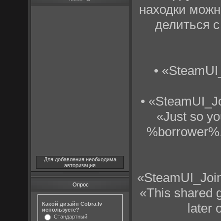
находки можн
делиться с
• «SteamUI
• «SteamUI_J
«Just so yo
%borrower%. 
Для добавления необходима
авторизация
«SteamUI_Joi
Опрос
«This shared g
later 
Какой дизайн Cobra.lv
используете?
Стандартный