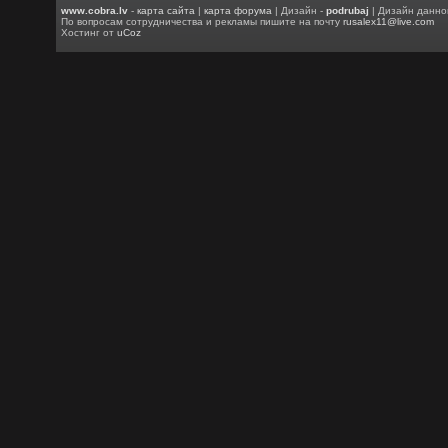
www.cobra.lv
-
карта сайта
|
карта форума
| Дизайн -
podrubaj
| Дизайн данно
По вопросам сотрудничества и рекламы пишите на почту
rusalex11@live.com
Хостинг от
uCoz