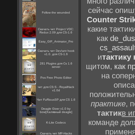
много разли
сейчас опиш
Follow the wounded
Counter Stri
какие такти
Скачать чит Project VDC:
Redux 2.09 для CS-1.6
как
de_dus
Easy_GIF_Animator_Pro
cs_assaul
Скачать чит Dev!ant hook
v1.0. для CS-1.6
и
тактику
281 Plugins для Cs 1.6
щитом,
как п
server
на сопер
Pos Free Photo Editor
описа
чит для CS:S - RoyalHack
v1.0d
положительн
Чит FuRiousSP для CS 1.6
практике
, 
Deagle Giver v1.0 by
тактик
в и
bow[Халявный deagle]
команде дол
K-Lite Codecs
применя
Скачать чит MP-Hacks