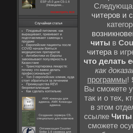
ESP v5.0 для CS-1.6
Следующая 
(Невидимк...
посмотреть все
читеров и 
катего
Случайная статья
Плодовый питомник: как
возникнове
выращивают, прививают и
подготавливают саженцы к
читы
в
Cou
продаже
Европейские пациенты после
COVID начали бояться
читера
в игр
медицинских препаратов
Антибиотики из Европы
что делать 
завоевывают популярность в
Казахстане
Транспортировка лекарств:
как доказ
почему это важно делать
профессионально?
Топ-3 европейских клиник, куда
программы
!
стоит обратиться за лечением
Преимущества REVI
Вы сможете уз
биоревитализации
Как сделать коптильню
так и о тех, 
AMX команды для
админа, AMX Команды
в этом отд
админа
ссылке
Читы 
Создание сервера CS,
специально для новичков
сможете осу
Оптимизация Counter
Strike 1.6 сервера для