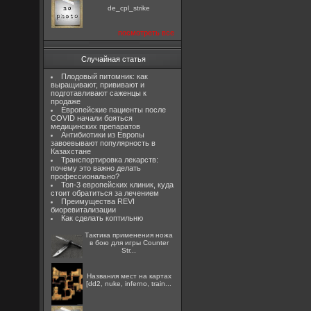
de_cpl_strike
посмотреть все
Случайная статья
Плодовый питомник: как
выращивают, прививают и
подготавливают саженцы к
продаже
Европейские пациенты после
COVID начали бояться
медицинских препаратов
Антибиотики из Европы
завоевывают популярность в
Казахстане
Транспортировка лекарств:
почему это важно делать
профессионально?
Топ-3 европейских клиник, куда
стоит обратиться за лечением
Преимущества REVI
биоревитализации
Как сделать коптильню
Тактика применения ножа
в бою для игры Counter
Str...
Названия мест на картах
[dd2, nuke, inferno, train...