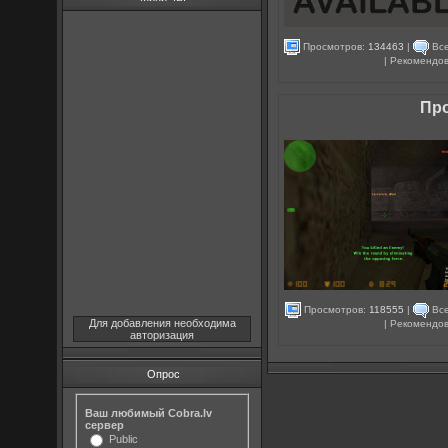
Просмотров:
134463
|
Все
| Рекомендо
Про
Просмотров:
118555
|
Все
Для добавления необходима
| Рекомендо
авторизация
Опрос
Ваш любимый Cobra.lv
сервер
Public