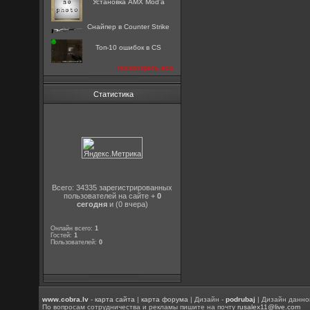
Установка AMX Mod'a
Снайпер в Counter Strike
Топ-10 ошибок в CS
посмотреть все
Статистика
Всего: 34335 зарегистрированных
пользователей на сайте +
0
сегодня
и (0 вчера)
Онлайн всего:
1
Гостей:
1
Пользователей:
0
www.cobra.lv
-
карта сайта
|
карта форума
| Дизайн -
podrubaj
| Дизайн данно
По вопросам сотрудничества и рекламы пишите на почту
rusalex11@live.com