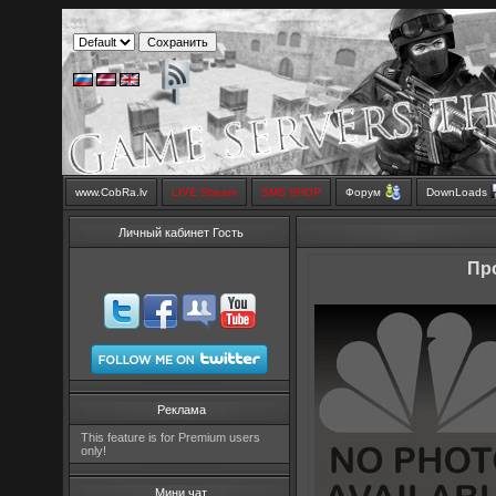
www.CobRa.lv
LIVE Stream
SMS SHOP
Форум
DownLoads
Личный кабинет Гость
Пр
Реклама
This feature is for Premium users
only!
Мини чат