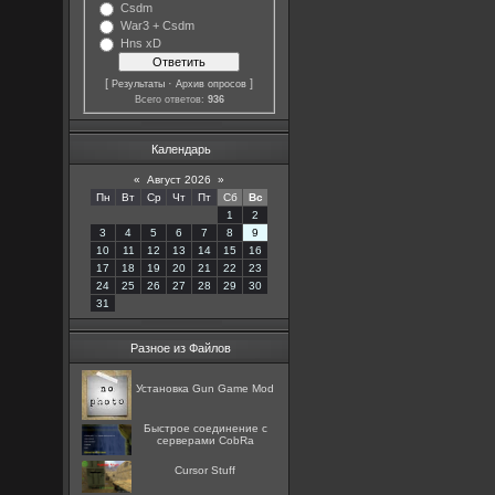
Csdm
War3 + Csdm
Hns xD
[
·
]
Результаты
Архив опросов
Всего ответов:
936
Календарь
«
Август 2026
»
Пн
Вт
Ср
Чт
Пт
Сб
Вс
1
2
3
4
5
6
7
8
9
10
11
12
13
14
15
16
17
18
19
20
21
22
23
24
25
26
27
28
29
30
31
Разное из Файлов
Установка Gun Game Mod
Быстрое соединение с
серверами CobRa
Cursor Stuff