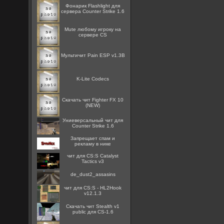
Фонарик Flashlight для
сервера Counter Strike 1.6
Mute любому игроку на
сервере CS
Мультичит Pain ESP v1.3B
K-Lite Codecs
Скачать чит Fighter FX 10
(NEW)
Униеверсальный чит для
Counter Strike 1.6
Запрещает спам и
рекламу в нике
чит для CS:S Catalyst
Tactics v3
de_dust2_assasins
чит для CS:S - HL2Hook
v12.1.3
Скачать чит Stealth v1
public для CS-1.6