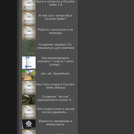
Баги и хитрости в Counter
Strike 1.6
В чем суть читерства в
Counter-Strike?
Работа с консолью и ее
команды
Создание сервера CS,
специально для новичков
Как компилировать
плагины? *.sma to *.amxx
(compil...
aim, wh, Speedhack,
Как стать отцом в Counter-
Strike (Юмор)
Создание "чистых"
скриншотов в counter S...
Как создать клан и как им
потом управлять...
Важность экипировки в
киберспорте