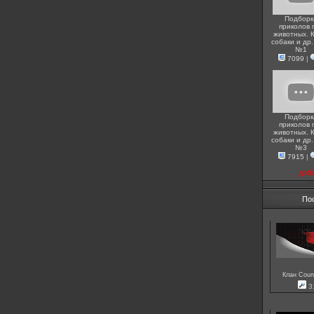
Подборк
приколов 
животных. 
собаки и др.
№1
7099
|
Подборк
приколов 
животных. 
собаки и др.
№3
7915
|
доб
По
Клан Count
3