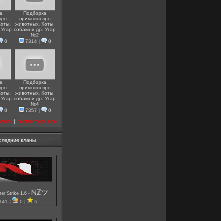
а
Подборка
про
приколов про
Коты,
животных. Коты,
 Угар
собаки и др. Угар
№2
0
7314
|
0
а
Подборка
про
приколов про
Коты,
животных. Коты,
 Угар
собаки и др. Угар
№4
0
7357
|
0
авить
|
посмотреть все
следние кланы
ℕℤツ
-
er Strike 1.6
141 |
0 |
5