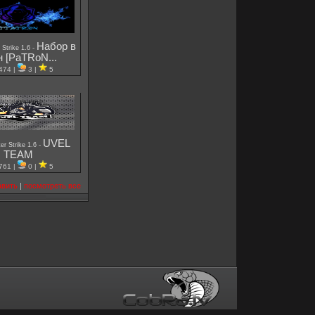
Набор в
-
 Strike 1.6
н [PaTRoN...
474 |
3 |
5
UVEL
-
er Strike 1.6
TEAM
761 |
0 |
5
авить
|
посмотреть все