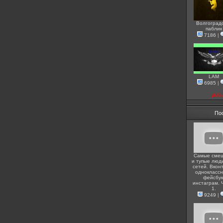
Волгоград
паблик
7186
|
LAM
6985
|
доб
По
Самые сме
и тупые люди
сетей. Вконт
одноклассн
фейсбук
инстаграм. 
1.
9249
|