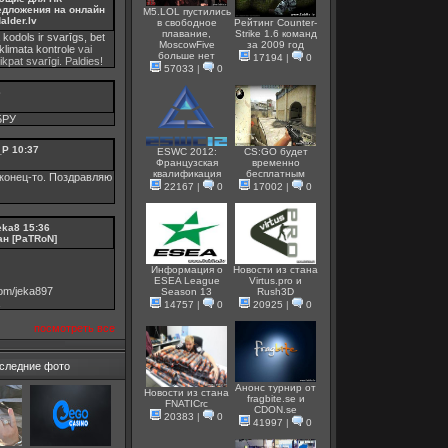
едложения на онлайн
M5.LOL пустились
alder.lv
в свободное
Рейтинг Counter-
плавание,
Strike 1.6 команд
 kodols ir svarīgs, bet
MoscowFive
за 2009 год
klimata kontrole
vai
больше нет
17194
|
0
tikpat svarīgi. Paldies!
57033
|
0
3
БРУ
_P
10:37
ESWC 2012:
CS:GO будет
Французская
временно
квалификация
бесплатным
конец-то. Поздравляю
22167
|
0
17002
|
0
eka8
15:36
ан [PaTRoN]
Информация о
Новости из стана
ESEA League
Virtus.pro и
.com/jeka897
Season 13
Rush3D
14757
|
0
20925
|
0
посмотреть все
следние фото
Анонс турнир от
Новости из стана
fragbite.se и
FNATICrc
СDON.se
20383
|
0
41997
|
0