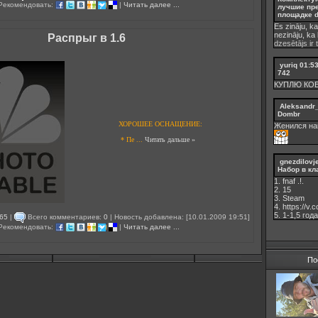
 Рекомендовать:
|
Читать далее ...
лучшие пр
площадке d
Es zināju, ka
nezināju, ka
Распрыг в 1.6
dzesētājs ir 
yuriq
01:5
742
КУПЛЮ КО
Aleksandr
Dombr
ХОРОШЕЕ ОСНАЩЕНИЕ:
Женился на
* Пе
...
Читать дальше »
gnezdilovj
Набор в кл
1. fnaf .!.
2. 15
3. Steam
4. https://v
5. 1-1,5 годa
65
|
Всего комментариев:
0
| Новость добавлена: [10.01.2009 19:51]
 Рекомендовать:
|
Читать далее ...
По