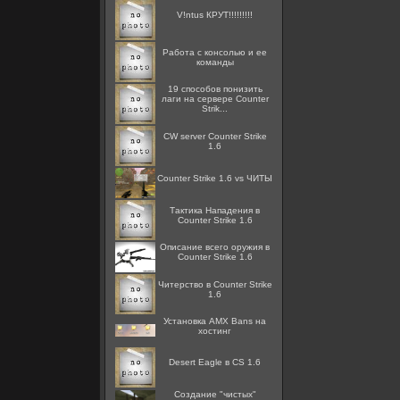
V!ntus КРУТ!!!!!!!!!
Работа с консолью и ее
команды
19 способов понизить
лаги на сервере Counter
Strik...
CW server Counter Strike
1.6
Counter Strike 1.6 vs ЧИТЫ
Тактика Нападения в
Counter Strike 1.6
Описание всего оружия в
Counter Strike 1.6
Читерство в Counter Strike
1.6
Установка AMX Bans на
хостинг
Desert Eagle в CS 1.6
Создание "чистых"