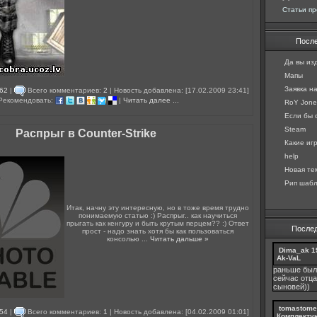
Статьи пр
Посл
Да вы изд
Мапы
Заявка н
62
|
Всего комментариев:
2
| Новость добавлена: [17.02.2009 23:41]
 Рекомендовать:
|
Читать далее ...
RoY Jones
Если бы с
Steam
Распрыг в Counter-Strike
Какие игр
help
Новая те
Рип шабл
Итак, начну эту интересную, но в тоже время трудно
понимаемую статью :) Распрыг.. как научиться
прыгать как кенгуру и быть крутым перцем?? :) Ответ
После
прост - надо знать хотя бы как пользоваться
консолью
...
Читать дальше »
Dima_ak
1
Ak-VaL
раньше был
сейчас отца
сыновей))
tomastome
54
|
Всего комментариев:
1
| Новость добавлена: [04.02.2009 01:01]
Комплекту