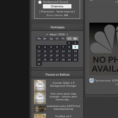
Выбранный Белый
|
[
·
]
Результаты
Архив опросов
Всего ответов:
444
Календарь
«
Август 2026
»
Пн
Вт
Ср
Чт
Пт
Сб
Вс
1
2
3
4
5
6
7
8
9
10
11
12
13
14
15
16
17
18
19
20
21
22
23
24
25
26
27
28
29
30
31
Разное из Файлов
Просмотров:
1155
Counter Strike 1.6
|
Background Changer
Amc.amxx [auto map
changer - плагин авто
смены кар...
antiadvert.amxx [UFPS Anti
Advertisements]
FunMod v4.0