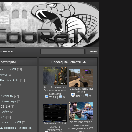
оп кланов
Категории
Последние новости CS
а картах CS
[12]
 читы
[10]
Counter Strike
[10]
0]
КС 1.6 скачать с
Скачать читы на
ботами и всеми
КСГО
картами
3984
|
0
 и советы
[27]
7218
|
0
ро Снайпера
[2]
 CS 1.6
[3]
 Сайта
[2]
и CS
[11]
Valve борется с
ы на картах CS
[2]
Читы на КС 1.6
токсичным
скачать
E сервер и настройки
поведением в CS:
бесплатно
GO