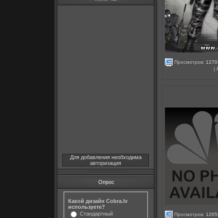
Просмотров:
1270
|
Для добавления необходима
авторизация
Опрос
Какой дизайн Cobra.lv
используете?
Стандартный
Просмотров:
1205