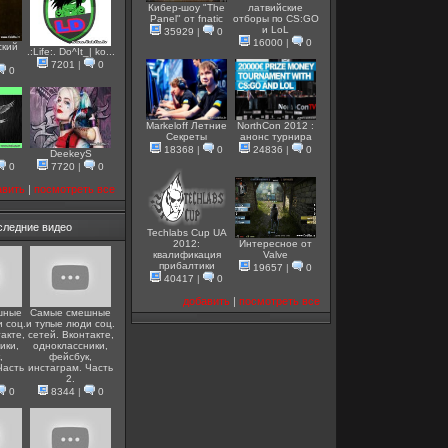
Кибер-шоу "The
латвийские
Panel" от fnatic
отборы по CS:GO
и LoL
35929
|
0
16000
|
0
ский
.:Life:. Do^It_| ko...
7201
|
0
0
Markeloff Летние
NorthCon 2012 :
Секреты
анонс турнира
18368
|
0
24836
|
0
DeekeyS
0
7720
|
0
авить
|
посмотреть все
следние видео
Techlabs Cup UA
2012:
Интересное от
квалификация
Valve
прибалтики
19657
|
0
40417
|
0
добавить
|
посмотреть все
шные
Самые смешные
 соц.
и тупые люди соц.
акте,
сетей. Вконтакте,
ики,
одноклассники,
,
фейсбук,
Часть
инстаграм. Часть
2.
0
8344
|
0