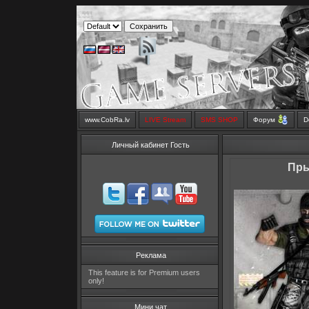
www.CobRa.lv
LIVE Stream
SMS SHOP
Форум
D
Личный кабинет Гость
Пры
Реклама
This feature is for Premium users
only!
Мини чат