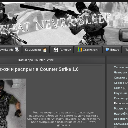
ownLoads
Комьюнити
Галереи
Статистики
Видео
Т
Статьи про Counter Strike
Тактики н
жки и распрыг в Counter Strike 1.6
Читеры и
Оружие в 
Сервер
[3
Юмор
[7]
Обучение
Статьи п
Распрыг в
Раскрутка
Многие говорят, что прыжки – это понты для
Настройк
недалеких геймеров. На самом же деле прыжки в
Counter-Strike могут спасти вам жизнь или поставить
Прострел
вас в выигрышное положение по сра
...
Читать
CS:SOURC
дальше »
[4]