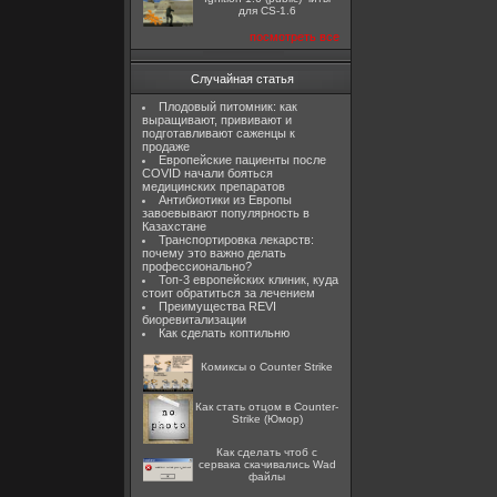
для CS-1.6
посмотреть все
Случайная статья
Плодовый питомник: как
выращивают, прививают и
подготавливают саженцы к
продаже
Европейские пациенты после
COVID начали бояться
медицинских препаратов
Антибиотики из Европы
завоевывают популярность в
Казахстане
Транспортировка лекарств:
почему это важно делать
профессионально?
Топ-3 европейских клиник, куда
стоит обратиться за лечением
Преимущества REVI
биоревитализации
Как сделать коптильню
Комиксы о Counter Strike
Как стать отцом в Counter-
Strike (Юмор)
Как сделать чтоб с
сервака скачивались Wad
файлы