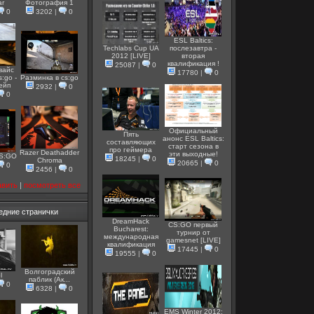
ar
Фотография 1
0
3202
|
0
ESL Baltics:
Techlabs Cup UA
послезавтра -
2012 [LIVE]
вторая
квалификация !
25087
|
0
вайс
17780
|
0
s:go -
Разминка в cs:go
вейп
2932
|
0
0
Официальный
Пять
анонс ESL Baltics:
составляющих
старт сезона в
про геймера
Razer Deathadder
эти выходные!
CS:GO
18245
|
0
Chroma
20665
|
0
0
2456
|
0
авить
|
посмотреть все
едние странички
DreamHack
CS:GO первый
Bucharest:
турнир от
международная
gamesnet [LIVE]
квалификация
17445
|
0
19555
|
0
Волгоградский
l
паблик (Ак...
0
6328
|
0
EMS Winter 2012: