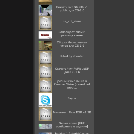
Скачать чит Stealth v1
public для CS-1.6
de_cpl_strike
Запрещает спам и
рекламу в нике
Сборка беспалевных
читов для CS-1.6
Killed by cheater
Скачать Чит FuRiousSP
для CS 1.6
уменьшение пинга в
Counter Strike ( donwload
progr...
Skype
Мультичит Pain ESP v1.3B
Server admin [HUD
сообщение о админе]
Ignition 1.6 (public) читы