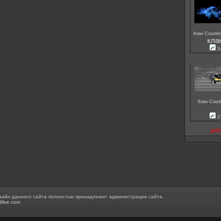
Клан Counter
кла
3
Клан Count
3
доб
зайн данного сайта полностью принадлежит администрации сайта.
@live.com