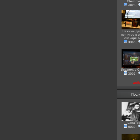
Chernov
4926
|
Важный де
при игре в c
lost vape 
3365
|
Играемс в 
3007
|
доб
Посл
LanaToo
6039
|