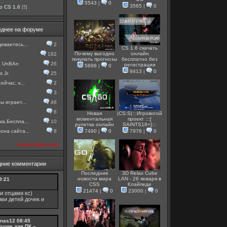
5543
|
0
3565
|
0
о CS 1.6
[5]
еднее на форуме
еваетесь...
2
CS 1.6 скачать
Почему выгодно
онлайн
182
покупать прогнозы
бесплатно без
а UnBAn
26
регистрации
5896
|
0
9413
|
0
 Jr.
25
ейчас, к...
2
3
ы играет...
46
6
Новая
|CS:S|:::Игровогой
моментальная
проект :::[
ма.Беспла...
10
рулетка онлайн
SAINTS18+]:::
она сайта...
8
7490
|
0
7976
|
0
посмотреть все
дние комментарии
Последние
3D Relax Cube
новости мира
LAN - 26 января в
9:21
CSS
Клайпеде
21474
|
0
23000
|
0
и отцами кс)
ми детей дочек и
nas12
08:45
ющие для ПК –