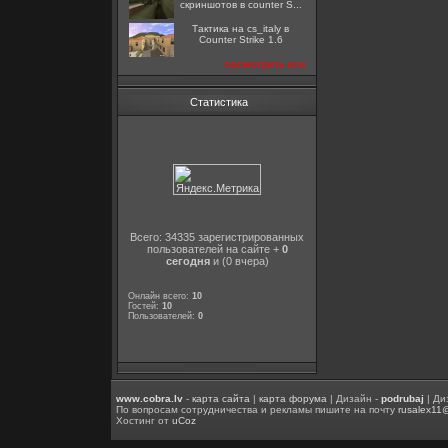
скриншотов в counter S...
Тактика на cs_italy в
Counter Strike 1.6
посмотреть все
Статистика
Всего: 34335 зарегистрированных
пользователей на сайте +
0
сегодня
и (0 вчера)
Онлайн всего:
10
Гостей:
10
Пользователей:
0
www.cobra.lv
-
карта сайта
|
карта форума
| Дизайн -
podrubaj
| Ди
По вопросам сотрудничества и рекламы пишите на почту
rusalex11
Хостинг от
uCoz