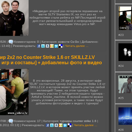
«Медведи» второй раз потерпели поражение на
матче SLTV Starseries IX, на этот раз их
победителями стали ребята из NiP.Последней игрой
дня стал увлекательнейший и непредсказуемый
матч между командами Virtus.pro и NiP.
#23
3526
|
Комментариев:
0
| Категория:
новости Cs:Go
| Добавлено:
4 13:40] | Рекомендовать:
|
Читать далее ...
р 2х2 по Counter Strike 1.6 от SKILLZ.LV
 игр и составы] + добавлены фото и видео
#24
В это воскресенье, 28 августа, в интернет кафе
"ELIK" состоиться турнир 2х2 по Counter Strike 1.6 от
SKILLZ.LV, в котором может принять участие любой
желающий! Также, на этом турнире, будут
принимать участие 2 победителя нашего турнира -
Artfull и Smoke_machine. В полной новости можно
#25
узнать условия регистрации, а также позже будут
добавлены фотографии и видео с турнира!
9708
|
Комментариев:
17
| Категория:
турниры counter strike 1.6
|
8.2011 00:13] | Рекомендовать:
|
Читать далее ...
#26