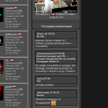
03.05.2010
s1m0n
Репутация:
251
Постов: 2158
Интервью с
headache traitor -
Комментов: 902
уход из CS
Фото: 38
Видео: 21
Регистрация:
Последние комментарии
28.10.2009
Dima_ak
19:21
diiBlocker
Ak-VaL
Репутация:
251
Постов: 210
раньше были отцами кс)
Комментов: 182
сейчас отцами детей дочек и
Фото: 11
сыновей))
Видео: 21
Регистрация:
11.02.2011
tomastomenas12
08:45
Комплектующие для ПК –
лучшие предложения на онлайн
Т1_
площадке dalder.lv
Репутация:
221
Es zināju, ka kodols ir svarīgs, bet
Постов: 306
nezināju, ka
klimata kontrole
vai
Комментов: 125
dzesētājs ir tikpat svarīgi. Paldies!
Фото: 21
Видео: 5
Регистрация:
yuriq
01:53
30.01.2011
742
КУПЛЮ КОБРУ
gL4ik
Репутация:
189
Постов: 199
Aleksandr_P
10:37
Комментов: 397
Dombr
Фото: 2
Женился наконец-то.
Видео: 20
Регистрация:
Поздравляю
16.10.2010