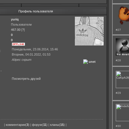
Профиль пользователя
yuriq
Пользователи
467.00
[
?
]
#27
0
0
Понедельник, 23.06.2014, 15:46
:
Вторник, 04.01.2022, 01:53
Адрес скрыт
#28
unet
 -
Посмотреть друзей
#29
|
комментарии(
3
)
|
форум(
11
)
|
кланы(
15
)
|
#30