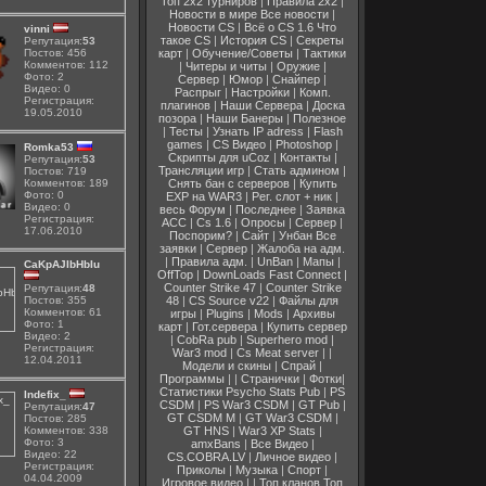
Топ 2x2 турниров
|
Правила 2x2
|
Новости в мире
Все новости
|
Новости CS
|
Всё о CS 1.6
Что
vinni
такое CS
|
История CS
|
Секреты
Репутация:
53
карт
|
Обучение/Советы
|
Тактики
Постов: 456
Комментов: 112
|
Читеры и читы
|
Оружие
|
Фото: 2
Сервер
|
Юмор
|
Снайпер
|
Видео: 0
Распрыг
|
Настройки
|
Комп.
Регистрация:
плагинов
|
Наши Сервера
|
Доска
19.05.2010
позора
|
Наши Банеры
|
Полезное
|
Тесты
|
Узнать IP adress
|
Flash
games
|
CS Видео
|
Photoshop
|
Romka53
Скрипты для uCoz
|
Контакты
|
Репутация:
53
Трансляции игр
|
Стать админом
|
Постов: 719
Комментов: 189
Снять бан с серверов
|
Купить
Фото: 0
EXP на WAR3
|
Рег. слот + ник
|
Видео: 0
весь Форум
|
Последнее
|
Заявка
Регистрация:
АCC
|
Cs 1.6
|
Опросы
|
Сервер
|
17.06.2010
Поспорим?
|
Сайт
|
Унбан
Все
заявки
|
Сервер
|
Жалоба на адм.
|
Правила адм.
|
UnBan
|
Мапы
|
CaKpAJIbHbIu
ОffTop
|
DownLoads
Fast Connect
|
Counter Strike 47
|
Counter Strike
Репутация:
48
48
|
CS Source v22
|
Файлы для
Постов: 355
Комментов: 61
игры
|
Plugins
|
Mods
|
Архивы
Фото: 1
карт
|
Гот.сервера
|
Купить сервер
Видео: 2
|
CobRa pub
|
Superhero mod
|
Регистрация:
War3 mod
|
Cs Meat server
| |
12.04.2011
Модели и скины
|
Спрай
|
Программы
| |
Странички
|
Фотки
|
Статистики
Psycho Stats Pub
|
PS
Indefix_
CSDM
|
PS War3 CSDM
|
GТ Pub
|
Репутация:
47
GT CSDM M
|
GT War3 CSDM
|
Постов: 285
Комментов: 338
GT HNS
|
War3 XP Stats
|
Фото: 3
amxBans
|
Все Видео
|
Видео: 22
CS.COBRA.LV
|
Личное видео
|
Регистрация:
Приколы
|
Музыка
|
Спорт
|
04.04.2009
Игровое видео
| |
Топ кланов
Топ