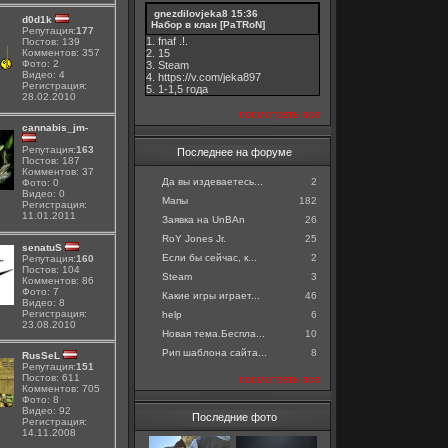
gnezdilovjeka8
15:36
d0d1k
Набор в клан [PaTRoN]
Репутация:
177
1. fnaf .!.
Постов: 139
Комментов: 357
2. 15
Фото: 2
3. Steam
Видео: 4
4. https://v.com/jeka897
Регистрация:
5. 1-1,5 годa
28.02.2010
посмотреть все
cannabis_jm-
Репутация:
163
Последнее на форуме
Постов: 187
Комментов: 37
Да вы издеваетесь...
2
Фото: 0
Видео: 0
Мапы
182
Регистрация:
11.01.2011
Заявка на UnBAn
26
RoY Jones Jr.
25
senatuS
Если бы сейчас, к...
2
Репутация:
160
Постов: 104
Steam
3
Комментов: 86
Фото: 7
Какие игры играет...
46
Видео: 8
Регистрация:
help
6
23.08.2010
Новая тема.Беспла...
10
Рип шаблона сайта...
8
RusSeL
Репутация:
151
Постов: 611
посмотреть все
Комментов: 705
Фото: 8
Видео: 92
Последние фото
Регистрация:
14.11.2008