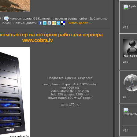
6
|
Комментариев:
0
| Категория:
новости counter strike
| Добавлено:
4 20:45] | Рекомендовать:
|
Читать далее ...
#11
 компьютер на котором работали сервера
www.cobra.lv
#12
Продаётся. Срочно. Недорого
amd phenon II quad 4x2.3 9200 mhz
ram 4000 mb
video Gforce 8200 512 mb
hdd 350 gb sata 7200 rpm
#13
power supply 500 w 12` cooler
цена 170 лс
#14