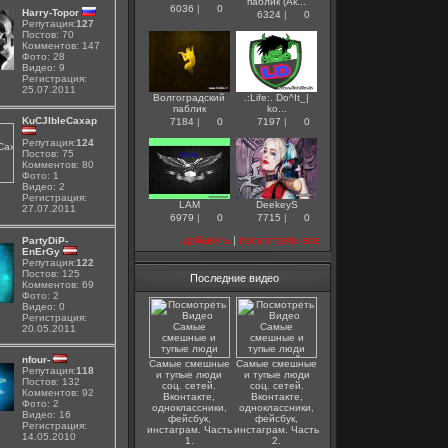
паблик (Ак...
6036
|
0
Harry-Topor
6324
|
0
Репутация:
127
Постов: 70
Комментов: 147
Фото: 28
Видео: 9
Регистрация:
25.07.2011
Волгоградский
.:Life:. Do^It_|
паблик
ko...
KuCJlbleCaxap
7184
|
0
7197
|
0
Репутация:
124
Постов: 75
Комментов: 80
Фото: 1
Видео: 2
Регистрация:
LAM
DeekeyS
27.07.2011
6979
|
0
7715
|
0
добавить
|
посмотреть все
PartyDiP-
EnErGy
Репутация:
122
Постов: 125
Последние видео
Комментов: 69
Фото: 2
Видео: 0
Регистрация:
20.05.2011
nfour-
Самые смешные
Самые смешные
Репутация:
118
и тупые люди
и тупые люди
Постов: 132
соц. сетей.
соц. сетей.
Комментов: 92
Вконтакте,
Вконтакте,
Фото: 2
одноклассники,
одноклассники,
Видео: 16
фейсбук,
фейсбук,
Регистрация:
инстаграм. Часть
инстаграм. Часть
14.05.2010
1.
2.