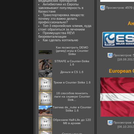
медицинских препаратов
Антибиотики из Европы
Просмотров:
4570
завоевывают популярность в
Казахстане
Транспортировка лекарств:
почему это важно делать
профессионально?
Ан
Топ-3 европейских клиник, куда
стоит обратиться за лечением
Преимущества REVI
биоревитализации
Как сделать коптильню
Как посмотреть DEMO
(демку) игры в Counter
Strike
Просмотров:
[18.08.201
STRAFE в Counter-Strike
1.6
European 
Деньги в CS 1.6
Трюки в Counter Strike 1.6
19 способов понизить
лаги на сервере Counter
Strik...
Тактика de_nuke в Counter
Strike 1.6
Обрезаем Half-Life до 120
Просмотров:
Мб в архиве
[06.10.201
Советы юным