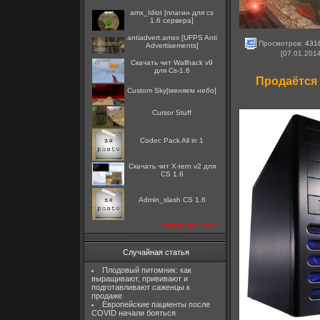
amx_Idiot [плагин для cs
1.6 сервера]
antiadvert.amxx [UFPS Anti
Просмотров:
431
Advertisements]
[07.01.201
Скачать чит Wallhack v9
для Cs-1.6
Продаётся
Custom Sky[меняем небо]
Cursor Stuff
Codec Pack All in 1
Скачать чит X-tern v2 для
CS 1.6
Admin_slash CS 1.6
посмотреть все
Случайная статья
Плодовый питомник: как
выращивают, прививают и
подготавливают саженцы к
продаже
Европейские пациенты после
COVID начали бояться