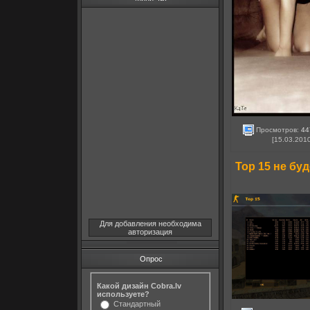
Просмотров:
44
[15.03.201
Top 15 не бу
Для добавления необходима
авторизация
Опрос
Какой дизайн Cobra.lv
используете?
Стандартный