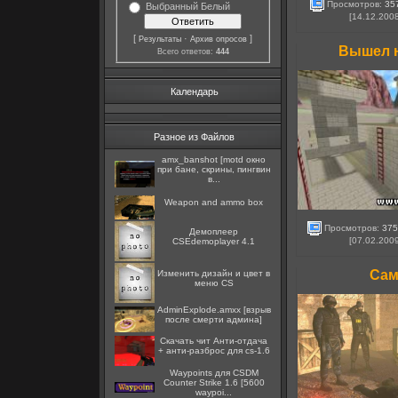
Просмотров:
35
Выбранный Белый
[14.12.200
[
·
]
Результаты
Архив опросов
Вышел н
Всего ответов:
444
Календарь
Разное из Файлов
amx_banshot [motd окно
при бане, скрины, пингвин
в...
Weapon and ammo box
Просмотров:
375
Демоплеер
[07.02.200
CSEdemoplayer 4.1
Сам
Изменить дизайн и цвет в
меню CS
AdminExplode.amxx [взрыв
после смерти админа]
Скачать чит Анти-отдача
+ анти-разброс для cs-1.6
Waypoints для CSDM
Counter Strike 1.6 [5600
waypoi...