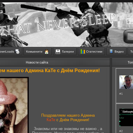
ownLoads
Комьюнити
Галереи
Статистики
Видео
Т
Новости сайта
Топ
м нашего Админа КаТе с Днём Рождения!
#1
Поздравляем
нашего Админа
КаТе
с Днём Рождения!
Знакомы или не знакомы не важно , а
#2