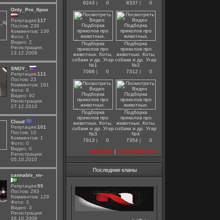
9243
|
0
8337
|
0
Only_Pro_IIpoo
Репутация:
117
Постов: 239
Комментов: 139
Фото: 1
Видео: 2
Подборка
Подборка
Регистрация:
приколов про
приколов про
13.12.2009
животных. Коты,
животных. Коты,
собаки и др. Угар
собаки и др. Угар
№1
№2
SNOY_
7098
|
0
7312
|
0
Репутация:
111
Постов: 23
Комментов: 161
Фото: 6
Видео: 92
Регистрация:
27.12.2010
Подборка
Подборка
приколов про
приколов про
Cloud
животных. Коты,
животных. Коты,
Репутация:
101
собаки и др. Угар
собаки и др. Угар
Постов: 10
№3
№4
Комментов: 1
7913
|
0
7354
|
0
Фото: 0
Видео: 0
добавить
|
посмотреть все
Регистрация:
05.10.2010
Последние кланы
cannabis_nv-
Репутация:
99
Постов: 293
Комментов: 129
Фото: 3
Видео: 3
Регистрация:
26.10.2008