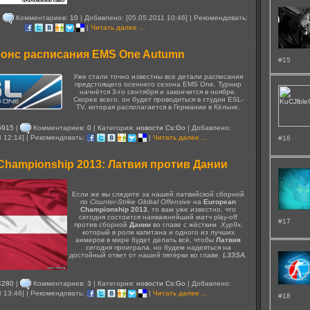
|
Комментариев:
10
| Добавлено: [05.05.2011 10:46] | Рекомендовать:
|
Читать далее ...
онс расписания EMS One Autumn
#15
Уже стали точно известны все детали расписания
предстоящего осеннего сезона EMS One. Турнир
начнётся 3-го сентября и закончится в ноябре.
Скорее всего, он будет проводиться в студии ESL-
TV, которая располагается в Германии в Кёльне.
5915
|
Комментариев:
0
| Категория:
новости Cs:Go
| Добавлено:
3 12:14] | Рекомендовать:
|
Читать далее ...
#16
Championship 2013: Латвия против Дании
Если же вы следите за нашей латвийской сборной
по
Counter-Strike Global Offensive
на
European
Championship 2013
, то вам уже известно, что
сегодня состоится наиважнейший матч play-off
#17
против сборной
Дании
во главе с жёстким
Xyp9x
,
который в роли капитана и одного из лучших
аимеров в мире будет делать всё, чтобы
Латвия
сегодня проиграла, но будем надеяться на
достойный ответ от нашей пятёрки во главе
L33SA
.
4280
|
Комментариев:
3
| Категория:
новости Cs:Go
| Добавлено:
3 13:46] | Рекомендовать:
|
Читать далее ...
#18