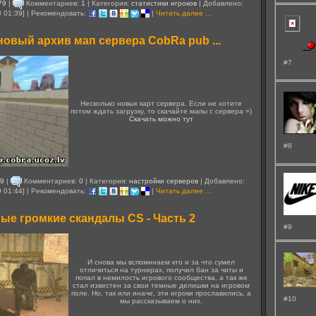
79
|
Комментариев:
1
| Категория:
статистики игроков
| Добавлено:
8 01:39] | Рекомендовать:
|
Читать далее ...
овый архив мап сервера CobRa pub ...
#7
Несколько новых карт сервера. Если не хотите
потом ждать загрузку, то скачайте мапы с сервера =)
Скачать можно тут
#8
9
|
Комментариев:
0
| Категория:
настройки серверов
| Добавлено:
9 01:44] | Рекомендовать:
|
Читать далее ...
ые громкие скандалы CS - Часть 2
#9
И снова мы вспоминаем кто и за что сумел
отличиться на турнирах, получил бан за читы и
попал в немилость игрового сообщества, а так же
стал известен за свои темные делишки на игровом
поле. Но, так или иначе, эти игроки прославились, а
#10
мы рассказываем о них.