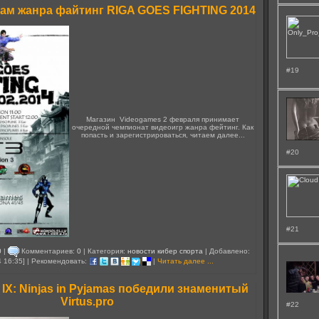
рам жанра файтинг RIGA GOES FIGHTING 2014
#19
Магазин Videogames 2 февраля принимает
очередной чемпионат видеоигр жанра фейтинг. Как
попасть и зарегистрироваться, читаем далее...
#20
#21
0
|
Комментариев:
0
| Категория:
новости кибер спорта
| Добавлено:
4 16:35] | Рекомендовать:
|
Читать далее ...
IX: Ninjas in Pyjamas победили знаменитый
Virtus.pro
#22