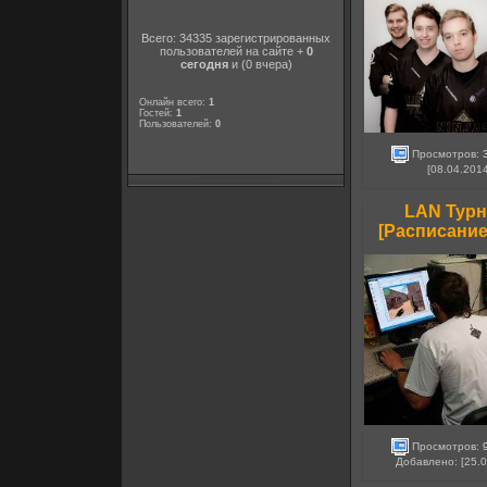
Всего: 34335 зарегистрированных
пользователей на сайте +
0
сегодня
и (0 вчера)
Онлайн всего:
1
Гостей:
1
Пользователей:
0
Просмотров:
[08.04.201
LAN Турни
[Расписание
Просмотров:
Добавлено: [25.0