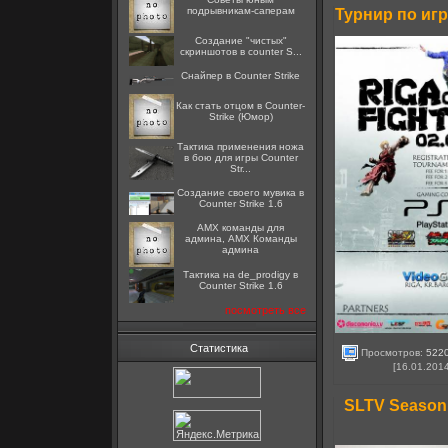
подрывникам-саперам
Турнир по иг
Создание "чистых"
скриншотов в counter S...
Снайпер в Counter Strike
Как стать отцом в Counter-
Strike (Юмор)
Тактика применения ножа
в бою для игры Counter
Str...
Создание своего мувика в
Counter Strike 1.6
AMX команды для
админа, AMX Команды
админа
Тактика на de_prodigy в
Counter Strike 1.6
посмотреть все
Статистика
Просмотров:
522
[16.01.201
SLTV Season 