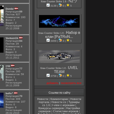
ℕℤツ
-
Клан Counter Strike 1.6
3138 |
0 |
5
Dombr
Репутация:
89
Постов: 827
Комментов: 193
Фото: 7
Видео: 2
Регистрация:
25.12.2008
Набор в
-
Клан Counter Strike 1.6
клан [PaTRoN...
Vantuzn1k
3469 |
3 |
5
Репутация:
84
Постов: 29
Комментов: 4
Фото: 3
Видео: 0
Регистрация:
15.11.2011
cnp
UVEL
-
Клан Counter Strike 1.6
Репутация:
77
TEAM
Постов: 285
Комментов: 59
3758 |
0 |
5
Фото: 1
Видео: 1
Регистрация:
добавить
|
посмотреть все
16.11.2009
Ссылки по сайту
bulls^
Репутация:
70
Новости
|
Комментарии
|
Новости
Постов: 309
Комментов: 107
портала
|
Новости cs
|
Турниры
Фото: 0
cs 1.6
|
I-view с игроками
|
Видео: 8
Конкурсы серверов
|
Настройки
Регистрация:
серверов
|
Статистики игроков
|
28.02.2010