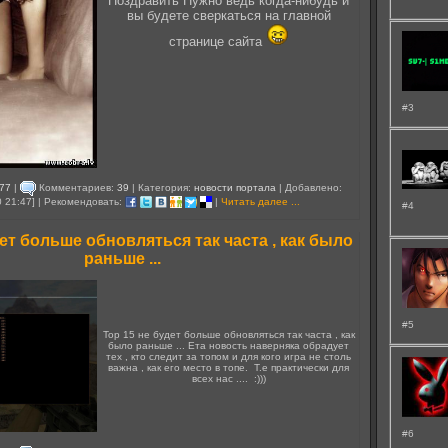
Поздравить Нужно ведь когда-нибудь и
вы будете сверкаться на главной
странице сайта
#3
77
|
Комментариев:
39
| Категория:
новости портала
| Добавлено:
0 21:47] | Рекомендовать:
|
Читать далее ...
#4
дет больше обновляться так часта , как было
раньше ...
#5
Top 15 не будет больше обновляться так часта , как
было раньше ... Ета новость наверняка обрадует
тех , кто следит за топом и для кого игра не столь
важна , как его место в топе. Т.е практически для
всех нас .... :)))
#6