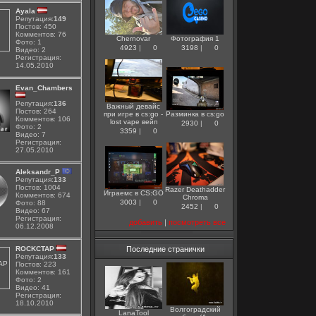
Ayala
Репутация:
149
Постов: 450
Комментов: 76
Chernovar
Фотография 1
Фото: 1
4923
|
0
3198
|
0
Видео: 2
Регистрация:
14.05.2010
Evan_Chambers
Репутация:
136
Важный девайс
Постов: 264
при игре в cs:go -
Разминка в cs:go
Комментов: 106
lost vape вейп
2930
|
0
Фото: 2
3359
|
0
Видео: 7
Регистрация:
27.05.2010
Aleksandr_P
Репутация:
133
Постов: 1004
Razer Deathadder
Играемс в CS:GO
Комментов: 674
Chroma
3003
|
0
Фото: 88
2452
|
0
Видео: 67
Регистрация:
добавить
|
посмотреть все
06.12.2008
ROCKCTAP
Последние странички
Репутация:
133
Постов: 223
Комментов: 161
Фото: 2
Видео: 41
Регистрация:
18.10.2010
Волгоградский
LanaTool