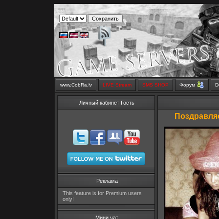
www.CobRa.lv
LIVE Stream
SMS SHOP
Форум
D
Личный кабинет Гость
Поздравляе
Реклама
This feature is for Premium users
only!
Мини чат