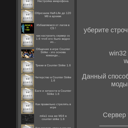
Настройка микрофона
Обрезаем Half-Life до 120
Мб в архиве
Избавляемся от лагов в
уберите строч
CS !
как настроить сервер cs
1.6 чтоб его было видно
из...
Общение в игре Counter
win32 
Strike - это основа
командн...
w
Трюки в Counter Strike 1.6
Данный способ 
Читерство в Counter Strike
1.6
моды
Баги и хитрости в Counter
Strike 1.6
Как правильно стрелять в
игре
Сервер 
m4a1 она же M16 в
counter strike 1.6
_______
Как создать клан и как им