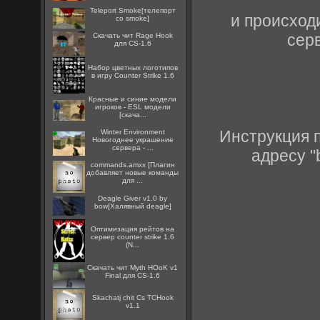
Teleport Smoke[телепорт
и происход
со smoke]
сер
Скачать чит Rage Hook
для CS-1.6
Набор цветных логотипов
в игру Counter Strike 1.6
Красные и синие модели
игроков - ESL модели
[скача...
Инструкция п
Winter Environment
Новогоднее украшение
сервера - ...
адресу "
commands.amxx [Плагин
добавляет новые команды
для ...
Deagle Giver v1.0 by
bow[Халявный deagle]
Оптимизация рейтов на
сервер counter strike 1.6
(N...
Скачать чит Myth HОоK v1
Final для CS-1.6
Skachatj chit Cs TCHook
v1.1