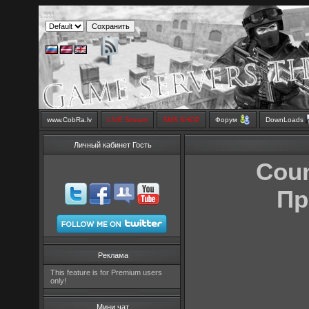
www.CobRa.lv
LIVE Stream
SMS SHOP
Форум
DownLoads
Личный кабинет Гость
Coun
Пр
Реклама
This feature is for Premium users
only!
Мини чат