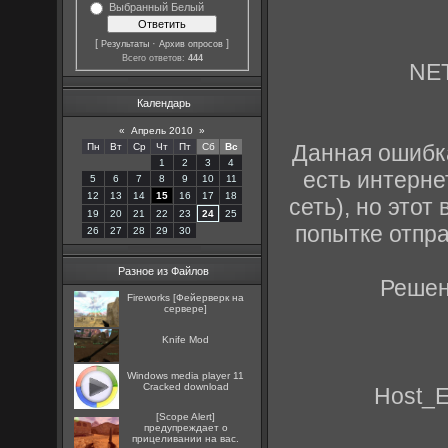
Выбранный Белый
[
·
]
Результаты
Архив опросов
Всего ответов:
444
NE
Календарь
«
Апрель 2010
»
Данная ошибка
Пн
Вт
Ср
Чт
Пт
Сб
Вс
1
2
3
4
есть интерне
5
6
7
8
9
10
11
12
13
14
15
16
17
18
сеть), но этот
19
20
21
22
23
24
25
попытке отпра
26
27
28
29
30
Разное из Файлов
Решен
Fireworks [Фейерверк на
сервере]
Knife Mod
Windows media player 11
Cracked download
Host_E
[Scope Alert]
предупреждает о
прицеливании на вас.