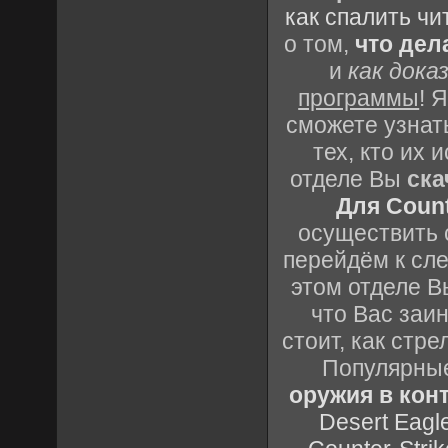
как спалить чи
о том,
что дел
и
как дока
программы
! 
сможете узнать
тех, кто их
отделе Вы
ска
Для Count
осуществить с
перейдём к сл
этом отделе В
что Вас заин
стоит, как стре
Популярные
оружия в конт
Desert Eagl