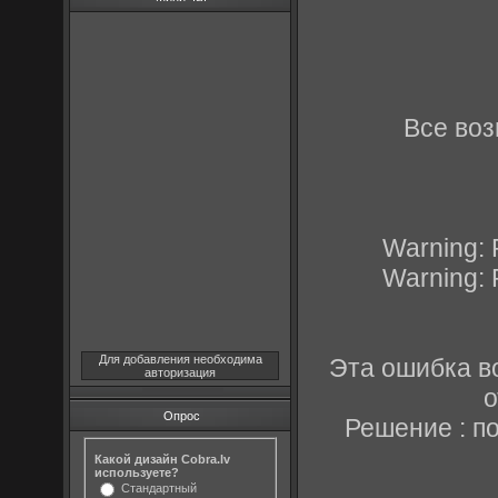
Все во
Warning:
Warning:
Для добавления необходима
Эта ошибка во
авторизация
о
Опрос
Решение : п
Какой дизайн Cobra.lv
используете?
Стандартный