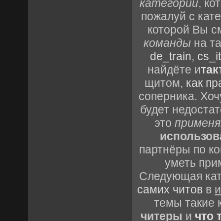
категорий
, к
пожалуй с кат
которой Вы с
команды
на та
de_train
,
cs_it
найдёте и
так
щитом,
как пр
соперника. Хоч
будет недоста
это
применя
использов
партнёры по ко
уметь при
Следующая кате
самих читов
в
и
темы такие 
читеры
и
что 