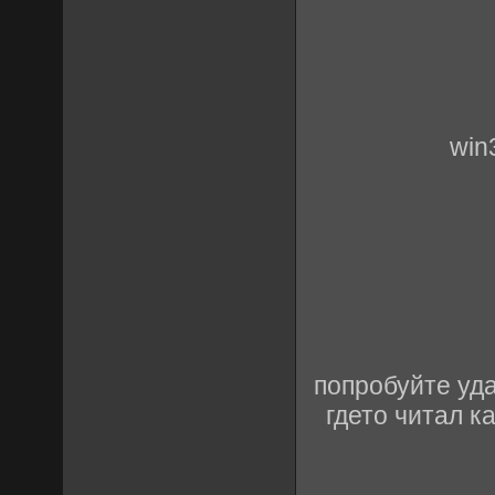
win
попробуйте уд
гдето читал к