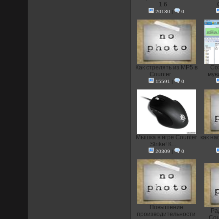
1.6
20130
|
0
Как стрелять из MP5 в
Со
Counter ...
муви
15591
|
0
Мышка в игре Counter
как на
Strike! К...
20309
|
0
Повышение
Ра
производительности
Coun