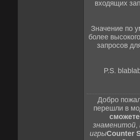
входящих зап
Значение по у
более высоког
запросов для
P.S. blabl
Добро пожал
перешли в м
сможете
знаменитой
,
игры
Counter S