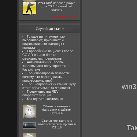
РУССКИЙ перевод радио
для CS 1.6 download
скачать
посмотреть все
Случайная статья
Плодовый питомник: как
выращивают, прививают и
подготавливают саженцы к
продаже
Европейские пациенты после
COVID начали бояться
медицинских препаратов
Антибиотики из Европы
завоевывают популярность в
Казахстане
Транспортировка лекарств:
почему это важно делать
профессионально?
Топ-3 европейских клиник, куда
win3
стоит обратиться за лечением
Преимущества REVI
биоревитализации
Как сделать коптильню
Oбмен ссылками и
банерами с сайтом
CobRa.lv
Статья про тактику с
баллистическим щитом в
Та
CS 1.6