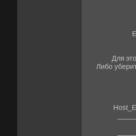
E
Для эт
Либо уберит
Host_Er
____
____