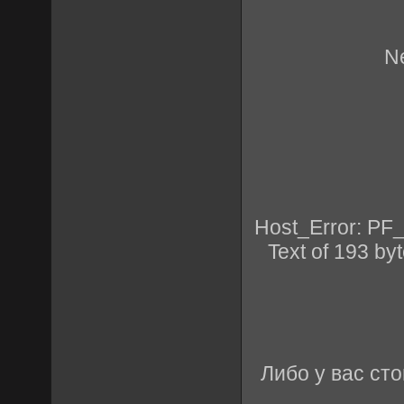
N
Host_Error: PF
Text of 193 byt
Либо у вас сто