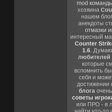
mod команды
хозяина
Cou
нашем блог
анекдоты ст
отмазки и
интересный м
Counter Strik
1.6
. Думаю
любителей 
которые см
вспомнить бы
себя и може
достижении 
блога
очень
советы игрока
или ПРО - в 
найти что-то 