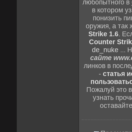
любопытного в
в котором уз
понизить пи
оружия, а так
Strike 1.6
. Е
Counter Strik
de_nuke
...
сайте www.c
линков в посл
-
статья 
пользоватьс
Пожалуй это в
узнать проч
оставайт