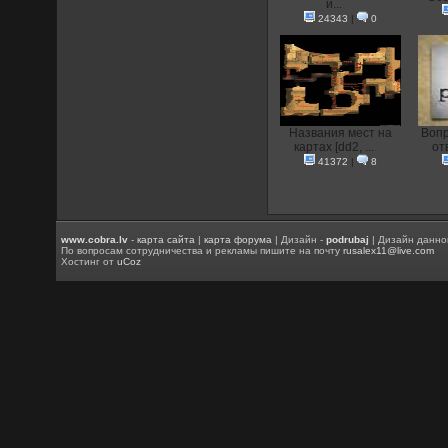
и...
24343
|
0
Названия мест на
Вопр
картах [dd2, ...
от
41372
|
8
www.cobra.lv
-
карта сайта
|
карта форума
| Дизайн -
podrubaj
| Дизайн данно
По вопросам сотрудничества и рекламы пишите на почту
rusalex11@live.com
Хостинг от
uCoz