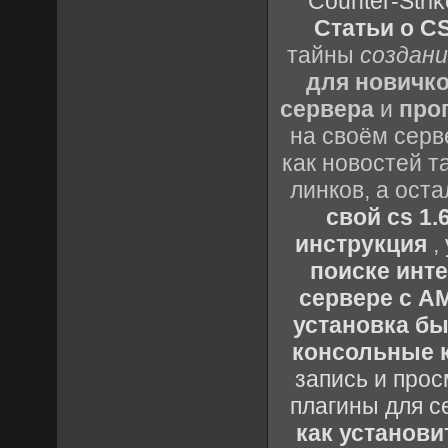
Counter-Strik
Статьи о CS
тайны
создани
для новичк
сервера
и
про
на своём серв
как новостей т
линков, а ост
свой cs 1.
инструкция
,
поиске инт
сервере с 
установка быс
консольные к
запись и прос
плагины для с
как установи