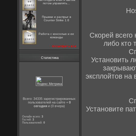
потом управлять...
Ho
Прыжки и распрыг в
Counter Strike 1.6
Скорей всего 
Работа с консолью и ее
команды
либо кто 
посмотреть все
С
Установить л
Статистика
закрываю
эксплойтов на
С
Всего: 34335 зарегистрированных
пользователей на сайте +
0
сегодня
и (0 вчера)
Установите пат
Онлайн всего:
3
Гостей:
3
Пользователей:
0