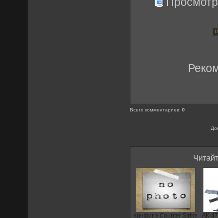
Просмотр
Реко
Всего комментариев
:
0
До
Читайт
Конфиг в Counter Strike
АК-47