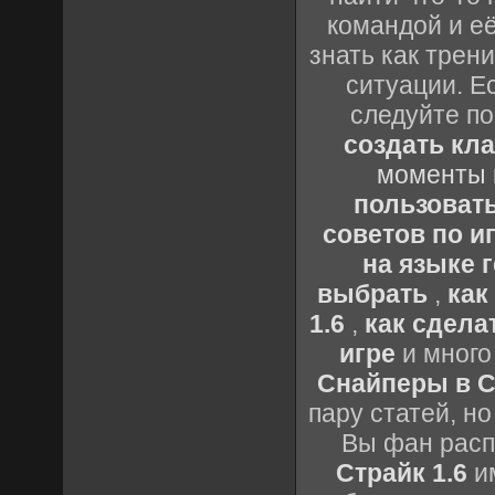
командой и её
знать как трен
ситуации. Е
следуйте по
создать кл
моменты 
пользоват
советов по иг
на языке 
выбрать
,
как
1.6
,
как сдела
игре
и много
Снайперы в Co
пару статей, н
Вы фан расп
Страйк 1.6
им