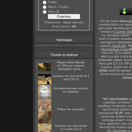
Csdm
War3 + Csdm
Hns xD
Что же такое
читы дл
[
·
]
Результаты
Архив опросов
counterstrike это пр
Всего ответов:
936
дать вам преимущест
читера в
Counter-Stri
cs, которые играют
этого и пошло назван
Календарь
находится программа
самый
cheatcode
.
Чи
Прозрачные стены
W
или
css
. Есть такой
Разное из Файлов
место и для этого 
названия самих читов ч
Players Drop Money
читы для CS 1.6, WH д
v1.7[После смерти
Соурсе, [] для css, в
выпадают день...
strike
конечно можно р
Если
ссылка на скач
Скачать чит test hook v0.1
лучши
для CS-1.6
Аутоматические опросы
на сервере
Чит программы
дл
сервера
, которые
вообще отключить гра
на которой происхо
Follow the wounded
используя
SLAY
, или
(консоль можно отры
читкоды может толь
есть загрузил сам се
Скачать чит Imp Cheat
на покупку игроку ору
v1.0 для cs-1.6
чит программ и 