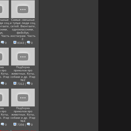
ешные
Самые смешные
ди соц.
и тупые люди соц.
нтакте,
сетей. Вконтакте,
сники,
одноклассники,
ук,
фейсбук,
. Часть
инстаграм. Часть
2.
|
0
8343
|
0
рка
Подборка
в про
приколов про
 Коты,
животных. Коты,
р. Угар
собаки и др. Угар
№2
|
0
7312
|
0
рка
Подборка
в про
приколов про
 Коты,
животных. Коты,
р. Угар
собаки и др. Угар
№4
|
0
7356
|
0