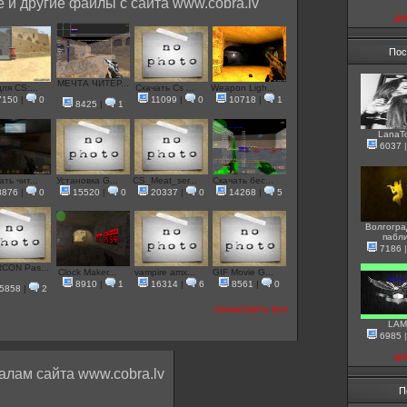
 и другие файлы с сайта www.cobra.lv
до
Пос
МЕЧТА ЧИТЕР...
ля CS:...
Скачать Cs ...
Weapon Ligh...
7150
|
0
11099
|
0
10718
|
1
8425
|
1
LanaT
6037
ть чит...
Установка G...
CS_Meat_ser...
Скачать бес...
8876
|
0
15520
|
0
20337
|
0
14268
|
5
Волгогра
пабл
7186
CON Pas...
Clock Maker...
vampire amx...
GIF Movie G...
8910
|
1
16314
|
6
8561
|
0
5858
|
2
посмотреть все
LAM
6985
до
алам сайта www.cobra.lv
П