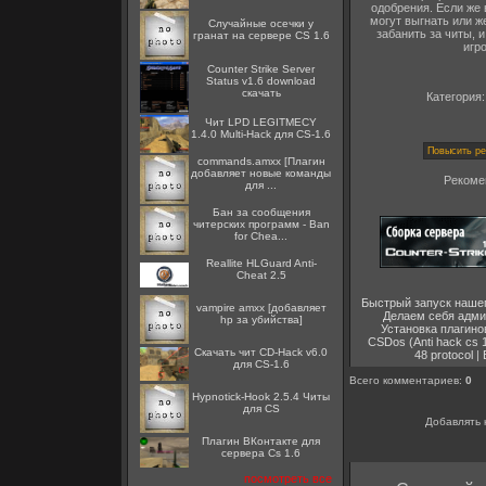
одобрения. Если же 
могут выгнать или ж
Случайные осечки у
забанить за читы, 
гранат на сервере CS 1.6
игр
Counter Strike Server
Status v1.6 download
скачать
Категория
Чит LPD LEGITMECY
1.4.0 Multi-Hack для CS-1.6
commands.amxx [Плагин
добавляет новые команды
Рекоме
для ...
Бан за сообщения
читерских программ - Ban
for Chea...
Reallite HLGuard Anti-
Cheat 2.5
Быстрый запуск наше
vampire amxx [добавляет
Делаем себя адм
hp за убийства]
Установка плагино
CSDos (Anti hack cs 1
Скачать чит CD-Hack v6.0
48 protocol
|
для CS-1.6
Всего комментариев
:
0
Hypnotick-Hook 2.5.4 Читы
для CS
Добавлять 
Плагин ВКонтакте для
сервера Cs 1.6
посмотреть все