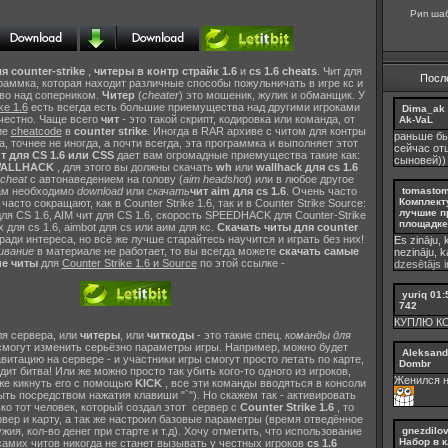
Рип шаб
я counter-strike
,
читеры в контр страйк 1.6
и
cs 1.6 cheats
. Чит для
Посл
ограммка, которая находит различные способы пожульничать в игре кс и
во над соперником.
Читер
(
cheater
) это мошеник, жулик и обманщик. У
ke 1.6
есть всегда есть большие приемущества над другими игроками
Dima_ak
 честно. Чаще всего
чит
- это такой скрипт, кодировка или команда, от
Ak-VaL
ие
cheatcode
в
counter strike
. Иногда в RAR архиве с читом для контры
раньше бы
, точнее не иногда, а почти всегда, эта программка и выполняет этот
сейчас от
т для CS 1.6 или CSS
дает вам огромадные приемущества такие как:
сыновей))
ALLHACK
, для этого вы должны скачать
wh
или
wallhack для cs 1.6
cheat
с автонаведением на голову (
aim headshot
) или в любое другое
tomasto
вам необходимо
download
или
скачать
чит aim для cs 1.6
. Очень часто
Комплект
асто сокращают, как в Counter Strike 1.6, так и в Counter Strike Source:
лучшие п
ля CS 1.6, AIM чит для CS 1.6, скорость SPEEDHACK для Counter-Strike
площадке 
х для cs 1.6, aimbot для cs или аим для кс.
Скачать читы для counter
ади интереса, но всё же лучше старайтесь научится и играть без них!
Es zināju, 
ивание
в материале не работает, то вы всегда можете
скачать самые
nezināju, 
е читы
для
Counter Strike 1.6 и Source
по этой ссылке -
dzesētājs ir
yuriq
01:
742
КУПЛЮ К
я сервера, или
читеры
, или
читкоды
- это такие спец.
команды для
 смогут изменить серьёзно параметры игры. Например, можно будет
Aleksand
витацию на сервере - и участники игры смогут просто летать по карте,
Dombr
дит битва! Или же можно просто так убить кого-то одного из игроков,
Женился н
 же кикнуть его с помощью
KICK
, все эти команды вводяться в консоли
ть посредством нажатия клавиши "`"). Но скажем так - активировать
ко тот человек, который создал этот сервер с
Counter Strike 1.6
, то
рвер и карту, а так же настроил базовые параметры (время отведённое
жия, кол-во денег при старте и т.д). Хочу отметить, что использование
gnezdilo
Набор в к
самих читов никогда не станет вызывать у честных игроков
cs 1.6