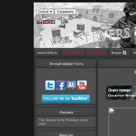
www.CobRa.lv
LIVE Stream
SMS SHOP
Форум
D
Личный кабинет Гость
Реклама
This feature is for Premium users
only!
Мини чат