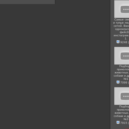
Самые см
и тупые лю
сетей. Вко
одноклас
фейсб
инстаграм
1.
9248
Подбо
приколо
животных.
собаки и д
№1
7099
Подбо
приколо
животных.
собаки и д
№3
7915