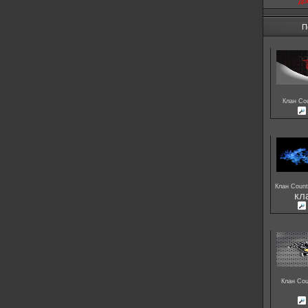
до
П
Клан Cou
Клан Count
кл
Клан Cou