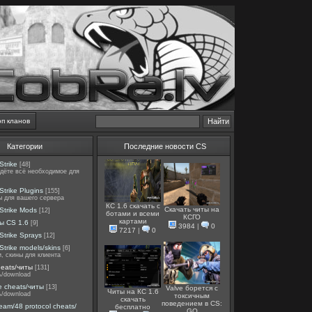
оп кланов
Категории
Последние новости CS
Strike
[48]
йдёте всё необходимое для
Strike Plugins
[155]
ы для вашего сервера
КС 1.6 скачать с
Скачать читы на
Strike Mods
[12]
ботами и всеми
КСГО
картами
ы CS 1.6
[9]
3984
|
0
7217
|
0
Strike Sprays
[12]
Strike models/skins
[6]
, скины для клиента
heats/читы
[131]
ь/download
e cheats/читы
[13]
Valve борется с
Читы на КС 1.6
ь/download
токсичным
скачать
поведением в CS:
team/48 protocol cheats/
бесплатно
GO