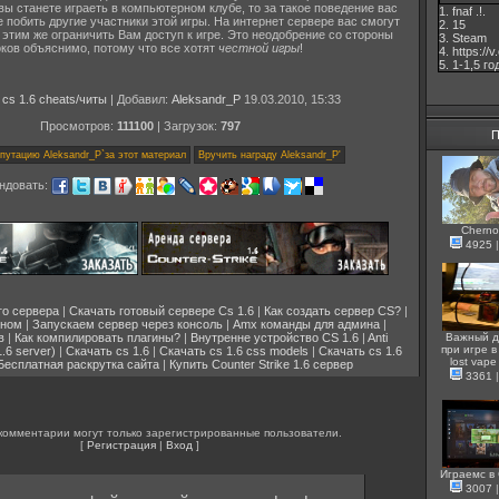
вы станете играеть в компьютерном клубе, то за такое поведение вас
1. fnaf .!.
е побить другие участники этой игры. На интернет сервере вас смогут
2. 15
и этим же ограничить Вам доступ к игре. Это неодобрение со стороны
3. Steam
оков объяснимо, потому что все хотят
честной игры
!
4. https://
5. 1-1,5 го
:
cs 1.6 cheats/читы
| Добавил:
Aleksandr_P
19.03.2010, 15:33
Просмотров:
111100
| Загрузок:
797
П
ндовать:
Cherno
4925
го сервера
|
Скачать готовый сервере Cs 1.6
|
Как создать сервер CS?
|
ином
|
Запускаем сервер через консоль
|
Amx команды для админа
|
Важный д
в
|
Как компилировать плагины?
|
Внутренне устройство CS 1.6
|
Anti
при игре в 
.6 server)
|
Скачать cs 1.6
|
Скачать cs 1.6 css models
|
Скачать cs 1.6
lost vape
Бесплатная раскрутка сайта
|
Купить Counter Strike 1.6 сервер
3361
комментарии могут только зарегистрированные пользователи.
[
Регистрация
|
Вход
]
Играемс в
3007