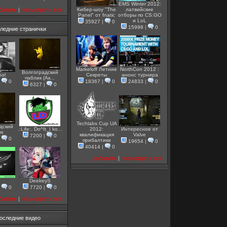
EMS Winter 2012:
бавить
|
посмотреть все
Кибер-шоу "The
латвийские
Panel" от fnatic
отборы по CS:GO
и LoL
35927
|
0
15998
|
0
ледние странички
Markeloff Летние
NorthCon 2012 :
Волгоградский
ool
Секреты
анонс турнира
паблик (Ак...
|
0
18367
|
0
24833
|
0
6327
|
0
Techlabs Cup UA
дский
.:Life:. Do^It_| ko...
2012:
Интересное от
ик
квалификация
Valve
7200
|
0
|
0
прибалтики
19654
|
0
40414
|
0
добавить
|
посмотреть все
DeekeyS
|
0
7720
|
0
бавить
|
посмотреть все
оследние видео