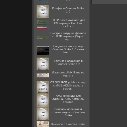
Конфиг в Counter Strike
1.6
HTTP Fast Download для
CS сервера На Ucoz
сайтах
Быстрая загрузка файлов
с HTTP сервера (Звуки,
кар...
Создаём свой сервер
Counter Strike 1.6 сами
[инстр...
Тактика Нападения в
Counter Strike 1.6
Установка AMX Bans на
хостинг
CS:SOURCE public сервер
с MANI ADMIN скачать
беспл...
AMX команды для
админа, AMX Команды
админа
Вопросы новичков и
ответы отцов о Counter-
Strike
Комиксы о Counter Strike