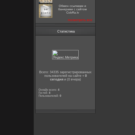
Oбмен ссылками и
банерами с сайтом
CobRa.lv
посмотреть все
Статистика
Всего: 34335 зарегистрированных
пользователей на сайте +
0
сегодня
и (0 вчера)
Онлайн всего:
4
Гостей:
4
Пользователей:
0