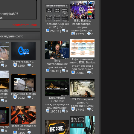
v.com/jeka897
дa
ESL Baltics:
Techlabs Cup UA
послезавтра -
посмотреть все
2012 [LIVE]
вторая
квалификация !
25085
|
0
17777
|
0
оследние фото
Официальный
Пять
var
Фотография 1
анонс ESL Baltics:
составляющих
|
0
3200
|
0
старт сезона в
про геймера
эти выходные!
18245
|
0
20663
|
0
евайс
cs:go -
Разминка в cs:go
 вейп
2932
|
0
DreamHack
CS:GO первый
|
0
Bucharest:
турнир от
международная
gamesnet [LIVE]
квалификация
17443
|
0
19553
|
0
Razer Deathadder
 CS:GO
Chroma
|
0
2455
|
0