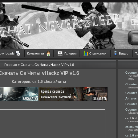
ownLoads
Комьюнити
Галереи
Статистики
Видео
Т
Главная
» Скачать Cs Читы vHackz VIP v1.6
Скачать Cs Читы vHackz VIP v1.6
Counter 
тут на
игры
Категория: cs 1.6 cheats/читы
Counter 
плагин
Counter 
Античит
Counter 
Counter 
Модели
cs 1.6 c
скачат
cs sourc
скачат
cs 1.6 s