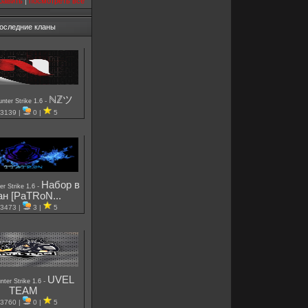
бавить
|
посмотреть все
оследние кланы
ℕℤツ
-
nter Strike 1.6
3139 |
0 |
5
Набор в
-
er Strike 1.6
ан [PaTRoN...
3473 |
3 |
5
UVEL
-
nter Strike 1.6
TEAM
3760 |
0 |
5