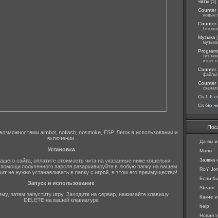
читы
[5]
Counter 
новые 
Counter 
Готовы
Музыка
музыка
Programs
тут мо
извест
Counter 
файлы 
Counter 
скачат
Cs 1.6 c
Cs Go ч
Пос
возможностями aimbot, noflash, nosmoke, ESP. Легок в использовании и
включении.
Да вы и
Установка
Мапы
Заявка
нашего сайта, оплатите стоимость чита на указанные ниже кошельки
 помощи полученного пароля разархивируйте в любую папку на вашем
RoY Jon
ит не нужно устанавливать в папку с игрой, в этом его преимущество!
Если бы 
Запуск и использование
Steam
му, затем запуститу игру. Заходите на сервер, нажимайте клавишу
Какие и
DELETE на вашей клавиатуре
help
Новая т