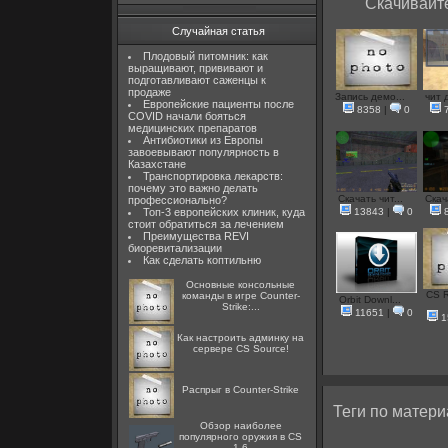
Скачивайте
Случайная статья
Плодовый питомник: как
выращивают, прививают и
подготавливают саженцы к
продаже
Запись демо...
чит д
Европейские пациенты после
8358
|
0
COVID начали бояться
медицинских препаратов
Антибиотики из Европы
завоевывают популярность в
Казахстане
Транспортировка лекарств:
почему это важно делать
Скачать чит...
Скача
профессионально?
Топ-3 европейских клиник, куда
13843
|
0
стоит обратиться за лечением
Преимущества REVI
биоревитализации
Как сделать коптильню
Основные консольные
CS R
команды в игре Counter-
Orbit Downl...
Strike:...
11651
|
0
1
Как настроить админку на
сервере CS Source!
Распрыг в Counter-Strike
Теги по матери
Обзор наиболее
популярного оружия в CS
1.6