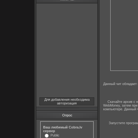
Данный чит обладает 
Для добавления необходима
Скачайте архив с 
авторизация
WebMoney, затем при
компьютере. Данный ч
Опрос
Запустите програм
Ваш любимый Cobra.lv
сервер
Public