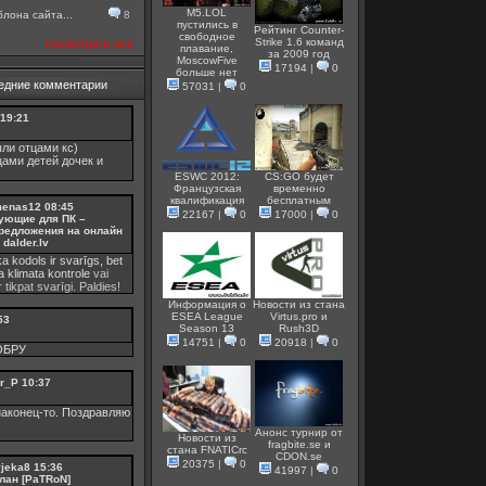
M5.LOL
лона сайта...
8
пустились в
Рейтинг Counter-
свободное
Strike 1.6 команд
посмотреть все
плавание,
за 2009 год
MoscowFive
17194
|
0
больше нет
едние комментарии
57031
|
0
19:21
ли отцами кс)
цами детей дочек и
ESWC 2012:
CS:GO будет
Французская
временно
квалификация
бесплатным
menas12
08:45
22167
|
0
17000
|
0
ующие для ПК –
редложения на онлайн
dalder.lv
ka kodols ir svarīgs, bet
ka
klimata kontrole
vai
 tikpat svarīgi. Paldies!
Информация о
Новости из стана
ESEA League
Virtus.pro и
53
Season 13
Rush3D
14751
|
0
20918
|
0
ОБРУ
r_P
10:37
аконец-то. Поздравляю
Анонс турнир от
Новости из
fragbite.se и
стана FNATICrc
СDON.se
20375
|
0
vjeka8
15:36
41997
|
0
лан [PaTRoN]