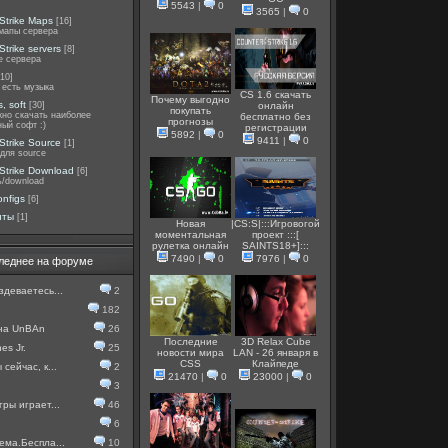
5543
|
0
3565
|
0
Strike Maps
[16]
мапы сервера
Strike servers
[8]
е сервера
[10]
 есть музыка
CS 1.6 скачать
Почему выгодно
, soft
[30]
онлайн
покупать
жно скачать наиболее
бесплатно без
прогнозы
ный софт :)
регистрации
5892
|
0
9411
|
0
Strike Source
[1]
для source
Strike Download
[6]
ь/download
onfigs
[6]
иты
[1]
Новая
|CS:S|:::Игровогой
моментальная
проект :::[
рулетка онлайн
SAINTS18+]:::
7490
|
0
7976
|
0
леднее на форуме
здеваетесь...
2
182
 на UnBAn
26
Последние
3D Relax Cube
es Jr.
25
новости мира
LAN - 26 января в
CSS
Клайпеде
сейчас, к...
2
21470
|
0
23000
|
0
3
гры играет...
46
6
ема.Беспла...
10