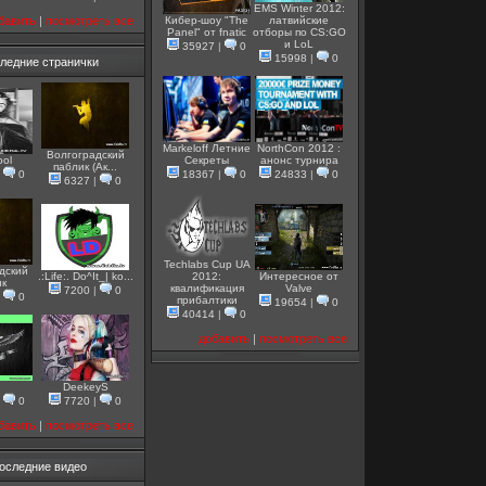
EMS Winter 2012:
бавить
|
посмотреть все
Кибер-шоу "The
латвийские
Panel" от fnatic
отборы по CS:GO
и LoL
35927
|
0
15998
|
0
ледние странички
Markeloff Летние
NorthCon 2012 :
Волгоградский
ool
Секреты
анонс турнира
паблик (Ак...
|
0
18367
|
0
24833
|
0
6327
|
0
Techlabs Cup UA
дский
.:Life:. Do^It_| ko...
2012:
Интересное от
ик
квалификация
Valve
7200
|
0
|
0
прибалтики
19654
|
0
40414
|
0
добавить
|
посмотреть все
DeekeyS
|
0
7720
|
0
бавить
|
посмотреть все
оследние видео