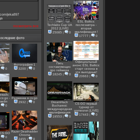
v.com/jeka897
дa
ESL Baltics:
Techlabs Cup UA
послезавтра -
посмотреть все
2012 [LIVE]
вторая
квалификация !
25085
|
0
17777
|
0
оследние фото
Официальный
Пять
var
Фотография 1
анонс ESL Baltics:
составляющих
|
0
3200
|
0
старт сезона в
про геймера
эти выходные!
18245
|
0
20663
|
0
евайс
cs:go -
Разминка в cs:go
 вейп
2932
|
0
DreamHack
CS:GO первый
|
0
Bucharest:
турнир от
международная
gamesnet [LIVE]
квалификация
17443
|
0
19553
|
0
Razer Deathadder
 CS:GO
Chroma
|
0
2455
|
0