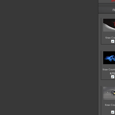
до
П
Клан Cou
Клан Count
кл
Клан Cou