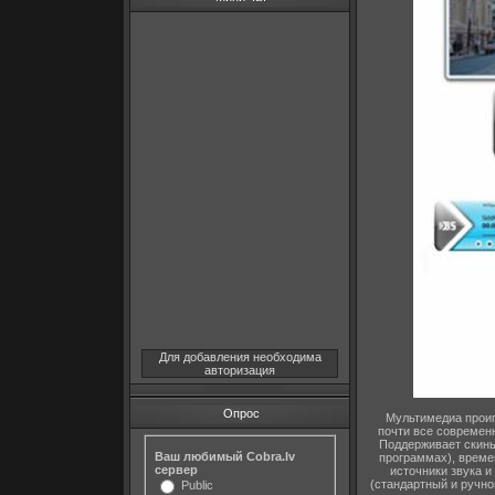
Для добавления необходима
авторизация
Опрос
Мультимедиа проиг
почти все современ
Поддерживает скины
Ваш любимый Cobra.lv
программах), време
сервер
источники звука и
(стандартный и ручно
Public