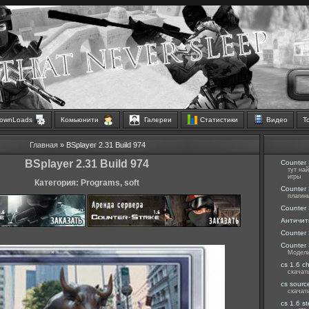
ownLoads
Комьюнити
Галереи
Статистики
Видео
Т
Главная
» BSplayer 2.31 Build 974
BSplayer 2.31 Build 974
Counter 
тут на
игры
Категория: Programs, soft
Counter 
плагин
Counter 
Античит
Counter 
Counter 
Модели
cs 1.6 c
скачат
cs sourc
скачат
cs 1.6 s