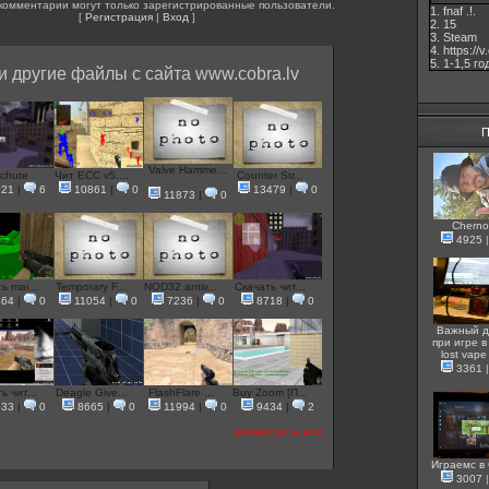
комментарии могут только зарегистрированные пользователи.
1. fnaf .!.
[
Регистрация
|
Вход
]
2. 15
3. Steam
4. https://
5. 1-1,5 го
и другие файлы с сайта www.cobra.lv
П
Valve Hamme...
chute
Чит ECC v5....
Counter Str...
721
|
6
10861
|
0
13479
|
0
11873
|
0
Cherno
4925
ь mai...
Temporary F...
NOD32 antiv...
Скачать чит...
464
|
0
11054
|
0
7236
|
0
8718
|
0
Важный д
при игре в 
lost vape
3361
ь чит...
Deagle Give...
FlashFlare ...
Buy Zoom [П...
533
|
0
8665
|
0
11994
|
0
9434
|
2
посмотреть все
Играемс в
3007