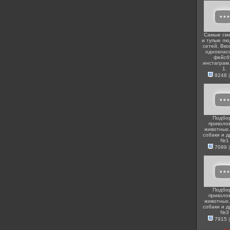
Самые см
и тупые лю
сетей. Вко
одноклас
фейсб
инстаграм
1.
9248
Подбо
приколо
животных.
собаки и д
№1
7099
Подбо
приколо
животных.
собаки и д
№3
7915