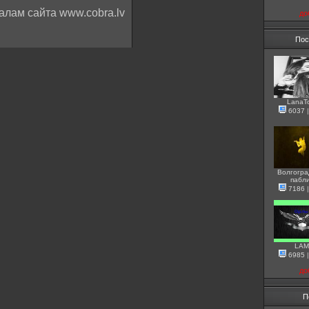
алам сайта www.cobra.lv
до
Пос
LanaT
6037
Волгогра
пабл
7186
LAM
6985
до
П