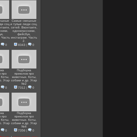
ешные
Самые смешные
ди соц.
и тупые люди соц.
нтакте,
сетей. Вконтакте,
сники,
одноклассники,
ук,
фейсбук,
. Часть
инстаграм. Часть
2.
|
0
8343
|
0
рка
Подборка
в про
приколов про
 Коты,
животных. Коты,
р. Угар
собаки и др. Угар
№2
|
0
7312
|
0
рка
Подборка
в про
приколов про
 Коты,
животных. Коты,
р. Угар
собаки и др. Угар
№4
|
0
7356
|
0