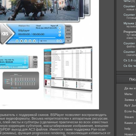
читы
[5]
Counter 
новые 
Counter 
Готовы
Музыка
музыка
Programs
тут мо
извест
Counter 
файлы 
Counter 
скачат
Cs 1.6 c
Cs Go ч
Пос
Да вы и
Мапы
Заявка
RoY Jon
Если бы 
рыватель с поддержкой скинов. BSPlayer позволяет воспроизводить
Steam
ные видеоформаты. Весьма непритязателен к аппаратным ресурсам.
, плей-листы и субтитры (сделанные практически во всех известных
Какие и
нную коррекцию субтитров, масштабирование изображения, внешние
help
 S/PDIF выход для AC3 файлов. Имеется также поддержка Pan-scan
й режимы), функция progressive rendering, позволяющая избавиться от
Новая т