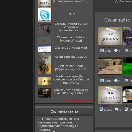
[Обнаружение аимбота]
Добавлять 
Skype
Скачивайте 
Скачать Плагин Умные
заложники
(Prometheus.amx)
Chickenmod: Rebirth
[куринный мод]
Sony Vegas ...
Para
Скачать de_vegas.wad
9597
|
1
9
Архив карт на 02.2009
First Person Death
[Эффект смерти HL 2]
Nade messages [hud
Скачать чит...
Скачат
сообщение при убийстве
7908
|
0
8
гранатой...
Скачать чит KernelMode
FarESP v2 для CS-1.6
посмотреть все
Reallite HL...
Скачат
12432
|
1
8
Случайная статья
Плодовый питомник: как
выращивают, прививают и
подготавливают саженцы к
продаже