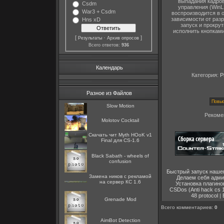
выпадания кадров
Csdm
управления (WinL
War3 + Csdm
воспроизводится в 
зависимости от раз
Hns xD
запуск и прокру
исполнить кнопкам
[
·
]
Результаты
Архив опросов
Всего ответов:
936
Календарь
Категория:
P
Разное из Файлов
Slow Motion
Рекоме
Molotov Cocktail
Скачать чит Myth HОоK v1
Final для CS-1.6
Black Sabath - wheels of
confusion
Быстрый запуск наше
Замена ников с рекламой
Делаем себя адм
на сервер КС 1.6
Установка плагино
CSDos (Anti hack cs 1
48 protocol
|
Grenade Mod
Всего комментариев
:
0
AimBot Detection