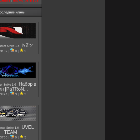
бавить
|
посмотреть все
оследние кланы
ℕℤツ
-
nter Strike 1.6
3139 |
0 |
5
Набор в
-
er Strike 1.6
ан [PaTRoN...
3474 |
3 |
5
UVEL
-
nter Strike 1.6
TEAM
3760 |
0 |
5