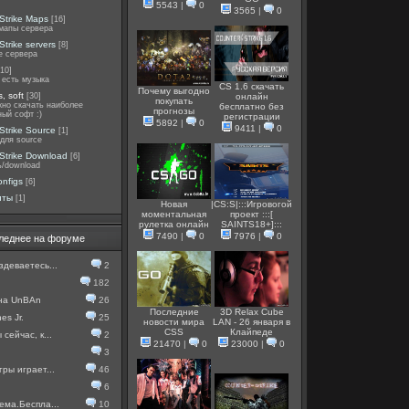
5543
|
0
3565
|
0
Strike Maps
[16]
мапы сервера
Strike servers
[8]
е сервера
[10]
 есть музыка
CS 1.6 скачать
Почему выгодно
, soft
[30]
онлайн
покупать
жно скачать наиболее
бесплатно без
прогнозы
ный софт :)
регистрации
5892
|
0
9411
|
0
Strike Source
[1]
для source
Strike Download
[6]
ь/download
onfigs
[6]
иты
[1]
Новая
|CS:S|:::Игровогой
моментальная
проект :::[
рулетка онлайн
SAINTS18+]:::
7490
|
0
7976
|
0
леднее на форуме
здеваетесь...
2
182
 на UnBAn
26
Последние
3D Relax Cube
es Jr.
25
новости мира
LAN - 26 января в
CSS
Клайпеде
сейчас, к...
2
21470
|
0
23000
|
0
3
гры играет...
46
6
ема.Беспла...
10