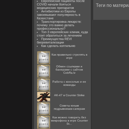
Европейские пациенты после
COVID начали бояться
Теги по матери
медицинских препаратов
Антибиотики из Европы
завоевывают популярность в
Казахстане
Транспортировка лекарств:
почему это важно делать
профессионально?
Топ-3 европейских клиник, куда
стоит обратиться за лечением
Преимущества REVI
биоревитализации
Как сделать коптильню
Как правильно стрелять в
игре
Oбмен ссылками и
банерами с сайтом
CobRa.lv
Работа с консолью и ее
команды
AK-47 в Counter Strike
Советы юным
подрывникам-саперам
Как можно говорить без
микрофона в игре Counter
St...