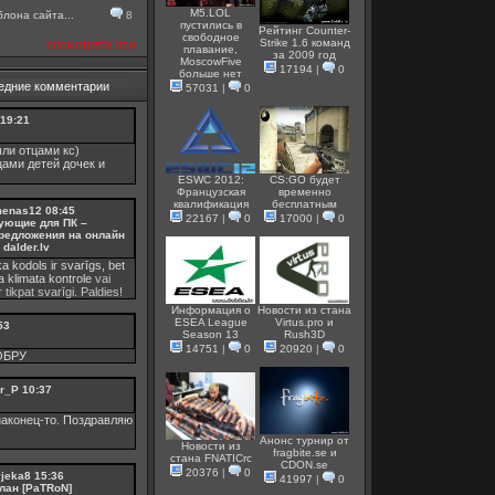
M5.LOL
лона сайта...
8
пустились в
Рейтинг Counter-
свободное
Strike 1.6 команд
посмотреть все
плавание,
за 2009 год
MoscowFive
17194
|
0
больше нет
едние комментарии
57031
|
0
19:21
ли отцами кс)
цами детей дочек и
ESWC 2012:
CS:GO будет
Французская
временно
квалификация
бесплатным
menas12
08:45
22167
|
0
17000
|
0
ующие для ПК –
редложения на онлайн
dalder.lv
ka kodols ir svarīgs, bet
ka
klimata kontrole
vai
 tikpat svarīgi. Paldies!
Информация о
Новости из стана
ESEA League
Virtus.pro и
53
Season 13
Rush3D
14751
|
0
20920
|
0
ОБРУ
r_P
10:37
аконец-то. Поздравляю
Анонс турнир от
Новости из
fragbite.se и
стана FNATICrc
СDON.se
20376
|
0
vjeka8
15:36
41997
|
0
лан [PaTRoN]