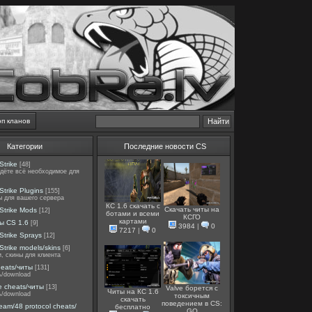
оп кланов
Категории
Последние новости CS
Strike
[48]
йдёте всё необходимое для
Strike Plugins
[155]
ы для вашего сервера
КС 1.6 скачать с
Скачать читы на
Strike Mods
[12]
ботами и всеми
КСГО
картами
ы CS 1.6
[9]
3984
|
0
7217
|
0
Strike Sprays
[12]
Strike models/skins
[6]
, скины для клиента
heats/читы
[131]
ь/download
e cheats/читы
[13]
Valve борется с
Читы на КС 1.6
ь/download
токсичным
скачать
поведением в CS:
team/48 protocol cheats/
бесплатно
GO