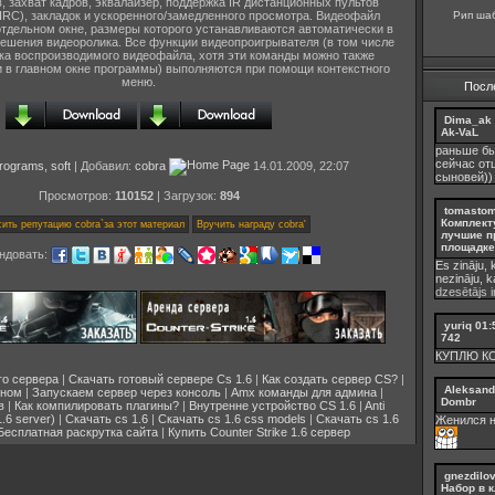
, захват кадров, эквалайзер, поддержка IR дистанционных пультов
Рип шаб
IRC), закладок и ускоренного/замедленного просмотра. Видеофайл
отдельном окне, размеры которого устанавливаются автоматически в
решения видеоролика. Все функции видеопроигрывателя (в том числе
тка воспроизводимого видеофайла, хотя эти команды можно также
и в главном окне программы) выполняются при помощи контекстного
меню.
Посл
Dima_ak
Ak-VaL
раньше бы
сейчас от
rograms, soft
| Добавил:
cobra
14.01.2009, 22:07
сыновей))
Просмотров:
110152
| Загрузок:
894
tomasto
Комплект
лучшие п
площадке 
ндовать:
Es zināju, 
nezināju, 
dzesētājs ir
yuriq
01:
742
КУПЛЮ К
го сервера
|
Скачать готовый сервере Cs 1.6
|
Как создать сервер CS?
|
Aleksand
ином
|
Запускаем сервер через консоль
|
Amx команды для админа
|
Dombr
в
|
Как компилировать плагины?
|
Внутренне устройство CS 1.6
|
Anti
.6 server)
|
Скачать cs 1.6
|
Скачать cs 1.6 css models
|
Скачать cs 1.6
Женился н
Бесплатная раскрутка сайта
|
Купить Counter Strike 1.6 сервер
gnezdilo
Набор в к