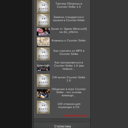
Тактика Обороны в
Counter Strike 1.6
Замена стандартного
оружия в Counter-Strike
Уроки от Эдика [Moscow5]
на de_inferno
Комиксы о Counter Strike
Как стрелять из MP5 в
Counter Strike
Как тренироваться в
Counter Strike 1.6 (как
повыси...
CW server Counter Strike
1.6
Общение в игре Counter
Strike - это основа
командн...
100 отмазок для
играющих в CS
посмотреть все
Статистика