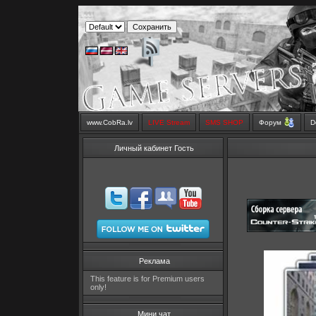
www.CobRa.lv
LIVE Stream
SMS SHOP
Форум
D
Личный кабинет Гость
Реклама
This feature is for Premium users
only!
Мини чат