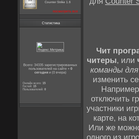
для
Counter S
Counter Strike 1.6
посмотреть все
Статистика
Чит прог
читеры
, или
Всего: 34335 зарегистрированных
команды для
пользователей на сайте +
0
сегодня
и (0 вчера)
изменить се
Онлайн всего:
15
Например
Гостей:
15
Пользователей:
0
отключить гр
участники игр
карте, на к
Или же можно
одного из игр