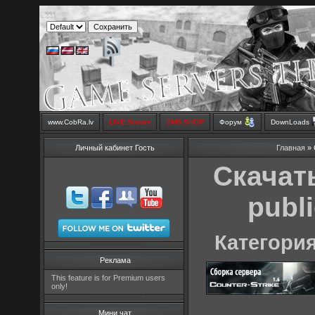
www.CobRa.lv
LIVE Stream
SMS SHOP
Форум
DownLoads
Личный кабинет Гость
Главная
» 
Скачать
publ
Категория
Реклама
This feature is for Premium users
only!
Мини чат