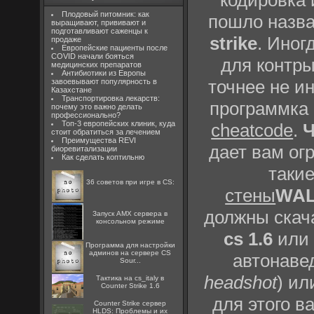
Плодовый питомник: как
пошло назв
выращивают, прививают и
подготавливают саженцы к
strike
. Иног
продаже
Европейские пациенты после
COVID начали бояться
для контры
медицинских препаратов
Антибиотики из Европы
точнее не ин
завоевывают популярность в
Казахстане
Транспортировка лекарств:
программка 
почему это важно делать
профессионально?
Топ-3 европейских клиник, куда
cheatcode
.
Ч
стоит обратиться за лечением
Преимущества REVI
дает вам о
биоревитализации
Как сделать коптильню
такие
36 советов при игре в CS:
стены
WA
должны скач
Запуск AMX сервера в
консольном режиме
cs 1.6
или
Программа для настройки
админов на сервере CS
автонавед
Sour...
headshot
) ил
Тактика на cs_italy в
Counter Strike 1.6
для этого 
Counter Strike сервер
HLDS: Проблемы и их