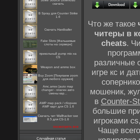
Strike Source Download
скачать
B Spray для Counter Strike
1.6
Что же такое
Скачать Hardballer
читеры в к
cheats
. Ч
Fake Slots [Фальшивые
слоты на сервере]
программ
прикольный pump mix на
CS
различные 
Weapon and ammo box
игре кс и да
Buy Zoom [Покупаем zoom
соперник
для любого оружия]
Amc.amxx [auto map
мошеник, жул
changer - плагин авто
смены кар...
в
Counter-St
AWP map pack / сборник
AWP карт для CS 1.6
большие пр
Скачать чит Wallhacker sxe
игроками cs
8.5 для CS-1.6
посмотреть все
Чаще всег
кодировка 
Случайная статья