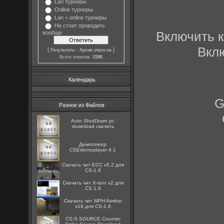
Lan турниры
Online турниры
Lan + online турниры
Не стоит проводить
Включить к
вообще
Вклю
[
·
]
Результаты
Архив опросов
Всего ответов:
1596
Календарь
G
Разное из Файлов
Auto ShutDown pc
download скачать
Демоплеер
CSEdemoplayer 4.1
Скачать чит ECC v5.2 для
CS-1.6
Скачать чит X-tern v2 для
CS 1.6
Скачать чит MPH Aimbot
v18 для CS-1.6
CS:S SOURCE Counter