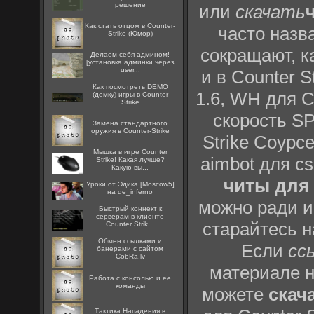
решение
или
скачать
Как стать отцом в Counter-
часто назв
Strike (Юмор)
сокращают, ка
Делаем себя админом!
[установка админки через
user...
и в Counter S
Как посмотреть DEMO
1.6, WH для C
(демку) игры в Counter
Strike
скорость S
Замена стандартного
оружия в Counter-Strike
Strike Соурсе,
Мышка в игре Counter
aimbot для c
Strike! Какая лучше?
Какую вы...
читы для 
Уроки от Эдика [Moscow5]
на de_inferno
можно ради и
Быстрый коннект к
серверам в клиенте
старайтесь н
Counter Strik...
Oбмен ссылками и
Если
сс
банерами с сайтом
CobRa.lv
материале н
Работа с консолью и ее
команды
можете
скач
Тактика Нападения в