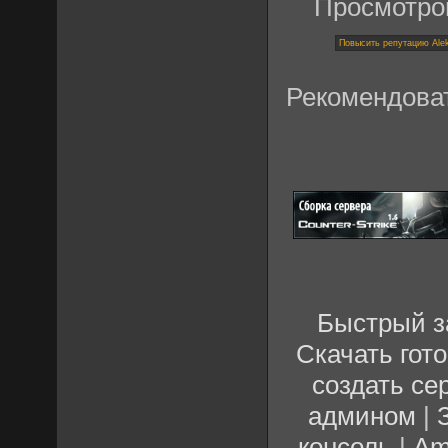
Просмотро
Рекомендова
Быстрый з
Скачать гот
создать се
админом
|
консоль
|
Am