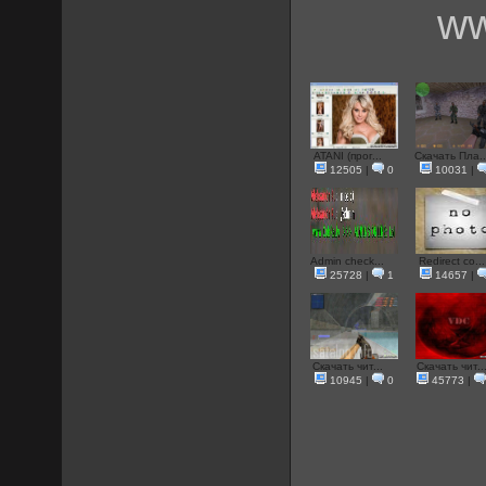
ww
ATANI (прог...
Скачать Пла..
12505
|
0
10031
|
Admin check...
Redirect со...
25728
|
1
14657
|
Скачать чит...
Скачать чит..
10945
|
0
45773
|