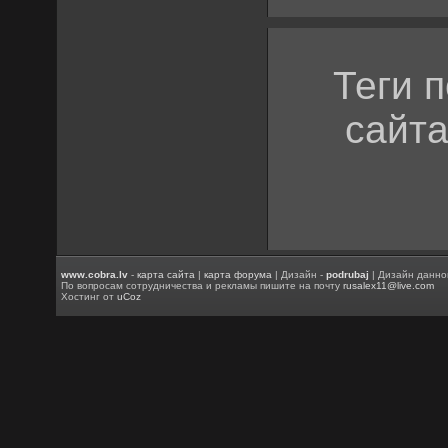
Теги 
сайта
www.cobra.lv
-
карта сайта
|
карта форума
| Дизайн -
podrubaj
| Дизайн данно
По вопросам сотрудничества и рекламы пишите на почту
rusalex11@live.com
Хостинг от
uCoz