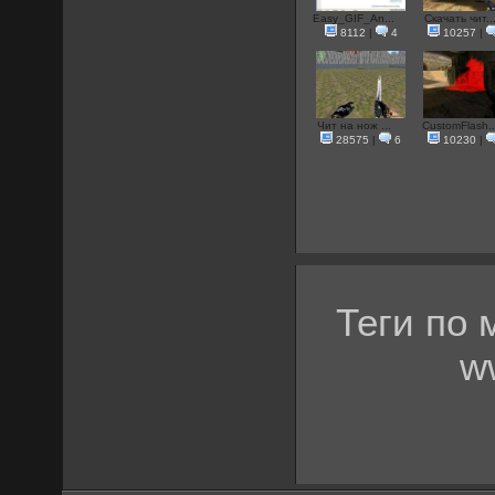
Easy_GIF_An...
Скачать чит..
8112
|
4
10257
|
Чит на нож ...
CustomFlash..
28575
|
6
10230
|
Теги по 
w