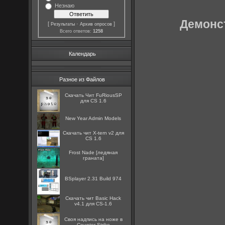
Незнаю
Демонст
[
·
]
Результаты
Архив опросов
Всего ответов:
1258
Календарь
Разное из Файлов
Скачать Чит FuRiousSP
для CS 1.6
New Year Admin Models
Скачать чит X-tern v2 для
CS 1.6
Frost Nade [ледяная
граната]
BSplayer 2.31 Build 974
Скачать чит Basic Hack
v4.1 для CS-1.6
Cвоя надпись на ноже в
Counter Strike