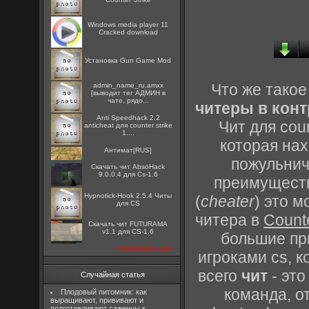
Windows media player 11
Cracked download
Установка Gun Game Mod
Что же тако
admin_name_ru.amxx
[выводит тег АДМИН в
чате, рядо...
читеры в конт
Anti Speedhack 2.2
Чит для coun
anticheat для counter strike
1....
которая на
Антимат[RUS]
пожульнича
Скачать чит AbsoHack
9.0.0.4 для Cs-1.6
преимуществ
Hypnotick-Hook 2.5.4 Читы
(
cheater
) это 
для CS
читера в
Counte
Скачать чит FUTURAMA
v1.1 для CS-1.6
большие пр
посмотреть все
игроками cs, 
всего
чит
- это
Случайная статья
команда, о
Плодовый питомник: как
выращивают, прививают и
подготавливают саженцы к