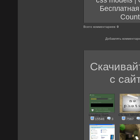
Бесплатная
Count
Всего комментариев
:
0
Добавлять комментари
Скачивай
с сай
Loading Gam...
CS Чит MASK.
15546
|
3
7567
|