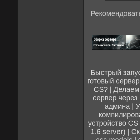
Рекомендоват
Быстрый запус
готовый сервер
CS?
|
Делаем
сервер через
админа
|
У
компилиров
устройство CS 
1.6 server)
|
Ск
css models
|