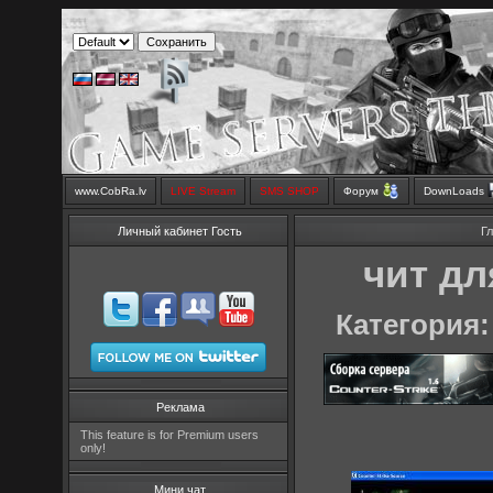
www.CobRa.lv
LIVE Stream
SMS SHOP
Форум
DownLoads
Личный кабинет Гость
Г
чит дл
Категория:
Реклама
This feature is for Premium users
only!
Мини чат