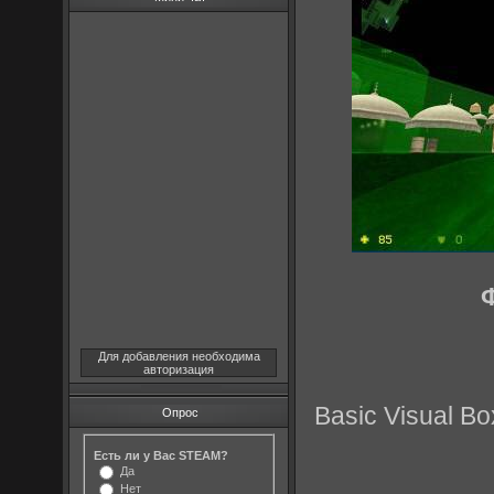
Для добавления необходима
авторизация
Basic Visual Box
Опрос
Есть ли у Вас STEAM?
Да
Нет