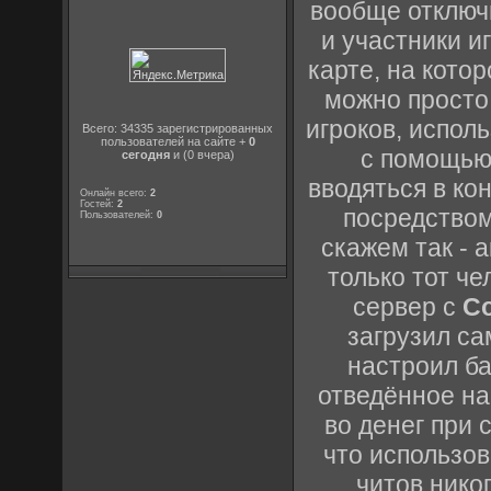
вообще отключи
и участники и
карте, на кото
можно просто 
игроков, испол
Всего: 34335 зарегистрированных
пользователей на сайте +
0
с помощь
сегодня
и (0 вчера)
вводяться в ко
Онлайн всего:
2
Гостей:
2
посредством
Пользователей:
0
скажем так - 
только тот че
сервер с
Co
загрузил сам
настроил б
отведённое на 
во денег при с
что использо
читов нико