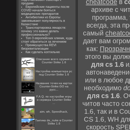
cheatcode
в
c
продаже
Европейские пациенты после
архиве с чи
COVID начали бояться
медицинских препаратов
программа, 
Антибиотики из Европы
завоевывают популярность в
всегда, эта п
Казахстане
Транспортировка лекарств:
самый
cheatco
почему это важно делать
профессионально?
Топ-3 европейских клиник, куда
дает вам огро
стоит обратиться за лечением
Преимущества REVI
как:
Прозрачн
биоревитализации
Как сделать коптильню
этого вы долж
Описание всего оружия в
для cs 1.6
и
Counter Strike 1.6
автонаведение
Настройка компьютера pc
под Counter Strike 1.6
или в любое д
Название точек на картах
необходимо
d
Counter-Strike:GO на
русс...
для cs 1.6
. О
F.A.Q. по настройке игры
и сервера Counter Strike
читов часто сок
...
1.6, так и в Co
aim, wh, Speedhack,
CS 1.6, WH для
Тактика de_nuke в Counter
Strike 1.6
скорость SPE