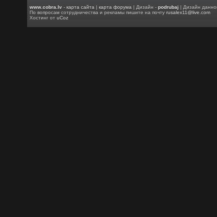
www.cobra.lv
-
карта сайта
|
карта форума
| Дизайн -
podrubaj
| Дизайн данно
По вопросам сотрудничества и рекламы пишите на почту
rusalex11@live.com
Хостинг от
uCoz