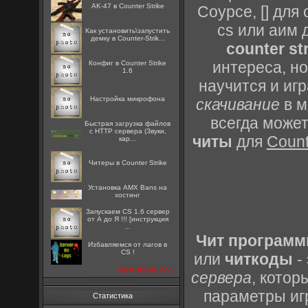
AK-47 в Counter Strike
Соурсе, [] для 
cs или аим 
Как установить\запустить
демку в Counter-Strik...
counter st
интереса, н
Конфиг в Counter Strike
1.6
научится и игр
Настройка микрофона
скачивание
в м
всегда може
Быстрая загрузка файлов
с HTTP сервера (Звуки,
читы
для
Count
кар...
Читеры в Counter Strike
Установка AMX Bans на
хостинг
Запускаем CS 1.6 сервер
от А до Я !!! [инструкция
...
Чит програм
Избавляемся от лагов в
CS !
или
читкоды
-
посмотреть все
сервера
, котор
параметры иг
Статистика