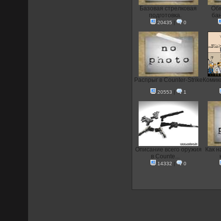
Базовая стрелковая
Oб
подготовка.
бан
20435
|
0
Распрыг в Counter-Strike
Комикс
20553
|
1
Описание всего оружия
Как н
в Counte...
14332
|
0