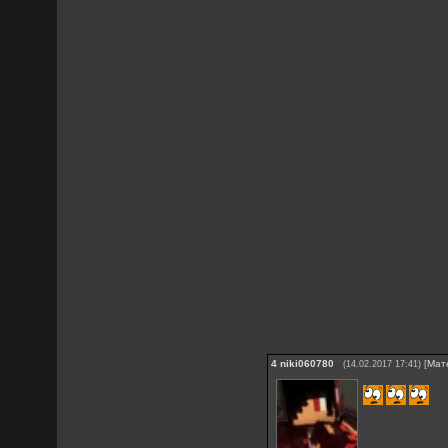
4
niki060780
[
Мат
(14.02.2017 17:41)