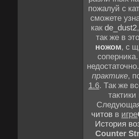
пожалуй с ка
сможете узн
как
de_dust2
так же в эт
ножом
, с 
соперника.
недостаточно
практике
, 
1.6
. Так же 
тактики
Следующая 
читов
в
игре
История во
Counter Str