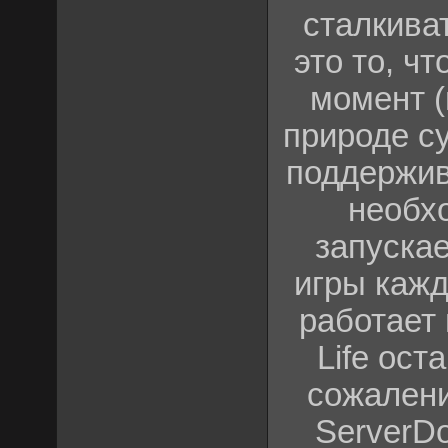
сталкиват
это то, ч
момент (
природе с
поддержив
необх
запускае
игры кажд
работает 
Life ост
сожалени
ServerD