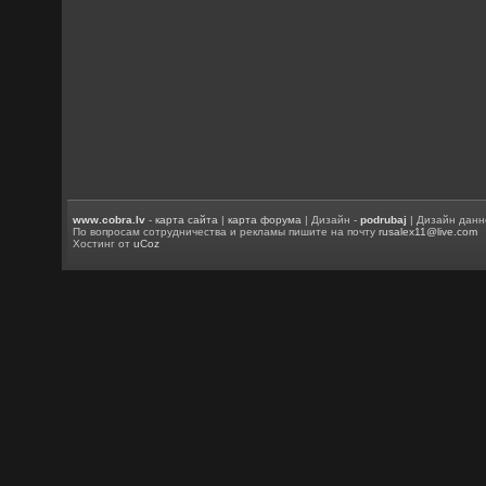
www.cobra.lv
-
карта сайта
|
карта форума
| Дизайн -
podrubaj
| Дизайн данн
По вопросам сотрудничества и рекламы пишите на почту
rusalex11@live.com
Хостинг от
uCoz