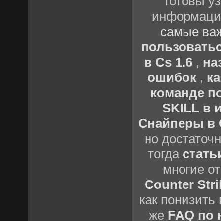
готовы у
информации
самые важ
пользовать
в Cs 1.6
,
на
ошибок
,
к
команде по
SKILL в 
Снайперы в C
но достаточ
тогда
стать
многие о
Counter Stri
как понизить 
же
FAQ по н