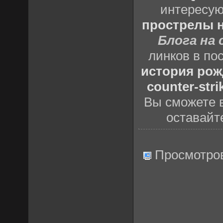
интересу
прострелы н
Блога на 
линков в по
история рож
counter-stri
Вы сможете в
оставайт
Просмотро