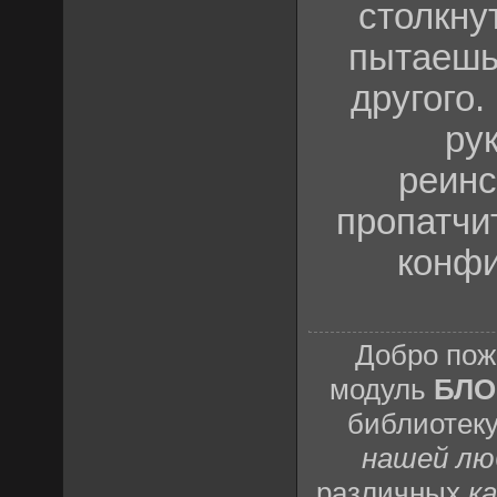
столкну
пытаешьс
другого.
ру
реинс
пропатчи
конфи
Добро пож
модуль
БЛО
библиотек
нашей лю
различных
к