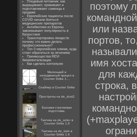
Плодовый питомник: как
поэтому л
выращивают, прививают и
подготавливают саженцы к
продаже
командной 
Европейские пациенты после
COVID начали бояться
медицинских препаратов
или назв
Антибиотики из Европы
завоевывают популярность в
Казахстане
портов, то
Транспортировка лекарств:
почему это важно делать
профессионально?
называлис
Топ-3 европейских клиник, куда
стоит обратиться за лечением
Преимущества REVI
имя хоста
биоревитализации
Как сделать коптильню
для каж
Маленький и
неподвижный прицел в
Counter Strike 1....
строка, 
Снайпер в Counter Strike
настрой
Прострелы на de_dust2
командно
Базовая стрелковая
подготовка.
(+maxplaye
Тактика на de_aztec в
Counter Strike 1.6
ограни
Тактика на de_train в
Counter Strike 1.6