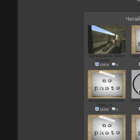
Читай
Тактика на de_train в
Count
Counter ...
22876
|
0
Читерство в Counter
Опти
Strike 1.6
16282
|
0