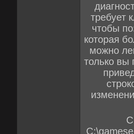
диагност
требует 
чтобы по
которая бо
можно лег
только вы
привед
строк
изменени
С
C:\gameser