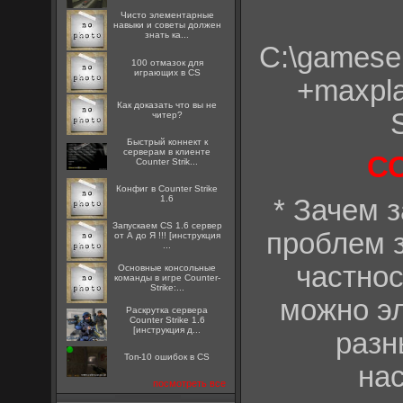
Чисто элементарные
навыки и советы должен
знать ка...
С:\gameser
100 отмазок для
играющих в CS
+maxpla
Как доказать что вы не
читер?
Быстрый коннект к
серверам в клиенте
С
Counter Strik...
Конфиг в Counter Strike
1.6
* Зачем 
Запускаем CS 1.6 сервер
проблем з
от А до Я !!! [инструкция
...
частнос
Основные консольные
команды в игре Counter-
Strike:...
можно эл
Раскрутка сервера
Counter Strike 1.6
[инструкция д...
разн
Топ-10 ошибок в CS
нас
посмотреть все