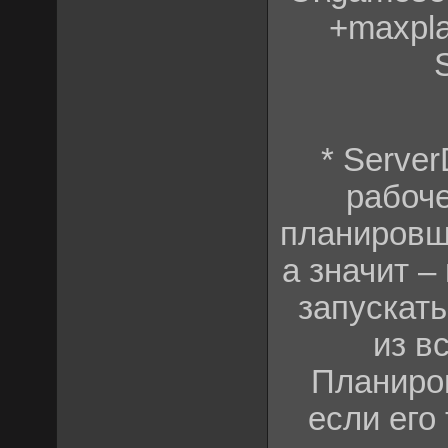
+maxpla
* Serve
рабоче
планировщи
а значит 
запускать
из в
Планиро
если его