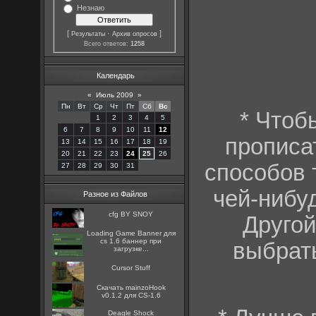
Незнаю
[
·
]
Результаты
Архив опросов
Всего ответов:
1258
Календарь
«
Июль 2009
»
Пн
Вт
Ср
Чт
Пт
Сб
Вс
* Чтоб
1
2
3
4
5
6
7
8
9
10
11
12
прописат
13
14
15
16
17
18
19
20
21
22
23
24
25
26
способов т
27
28
29
30
31
чей-нибу
Разное из Файлов
cfg BY SNOY
Другой
Loading Game Banner для
cs 1.6 баннер при
выбрать
загрузке...
Cursor Stuff
Скачать mainzoHook
v0.1.2 для CS-1.6
Deagle Shock