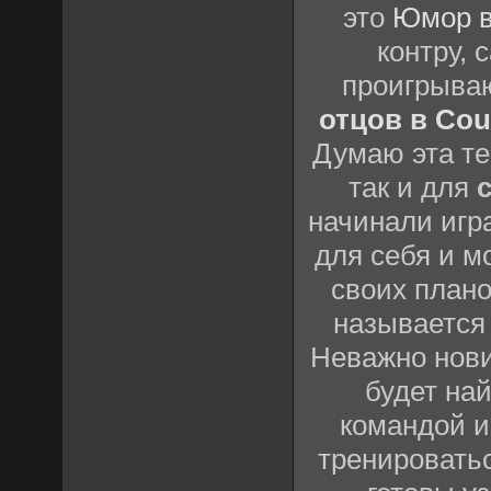
это
Юмор в
контру,
проигрыва
отцов в Coun
Думаю эта те
так и для
начинали игр
для себя и м
своих план
называется
Неважно нови
будет най
командой и
тренироватьс