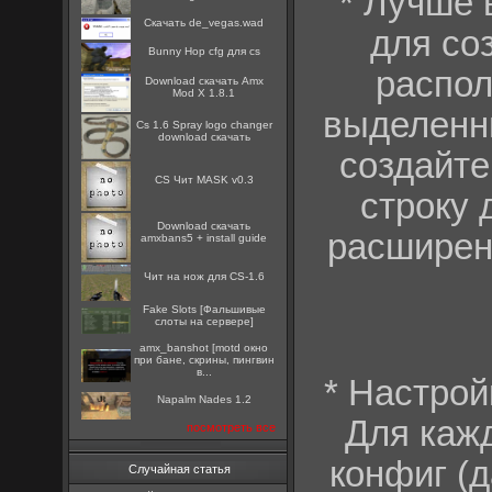
* Лучше 
Скачать de_vegas.wad
для со
Bunny Hop cfg для cs
распол
Download скачать Amx
Mod X 1.8.1
выделенны
Cs 1.6 Spray logo changer
download скачать
создайте
CS Чит MASK v0.3
строку 
Download скачать
расширени
amxbans5 + install guide
Чит на нож для CS-1.6
Fake Slots [Фальшивые
слоты на сервере]
amx_banshot [motd окно
при бане, скрины, пингвин
в...
* Настрой
Napalm Nades 1.2
Для кажд
посмотреть все
конфиг (д
Случайная статья