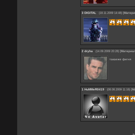
3
DIGITAL
[
Матери
(18.11.2009 14:48)
2
dryha
[
Материа
(14.09.2009 20:28)
такаеже фигня
1
HuMMeR0419
[
М
(08.08.2009 11:16)
Д