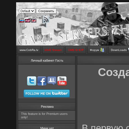
www.CobRa.lv
LIVE Stream
SMS SHOP
Форум
DownLoads
Личный кабинет Гость
Созда
Реклама
This feature is for Premium users
only!
В первую 
Мини чат