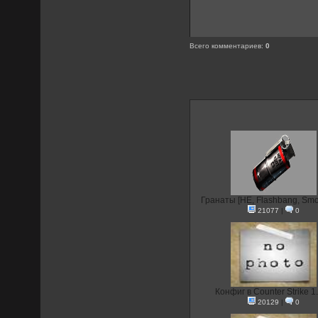
Всего комментариев
:
0
Гранаты [HE, Flashbang, Smok
21077
|
0
Конфиг в Counter Strike 1
20129
|
0