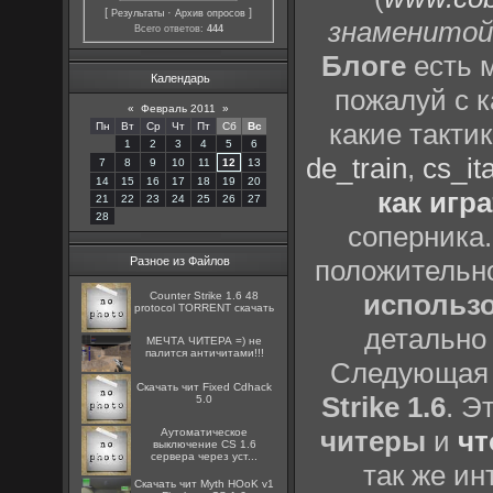
[
·
]
Результаты
Архив опросов
знаменитой
Всего ответов:
444
Блоге
есть 
Календарь
пожалуй с 
«
Февраль 2011
»
какие такти
Пн
Вт
Ср
Чт
Пт
Сб
Вс
1
2
3
4
5
6
de_train
,
cs_ita
7
8
9
10
11
12
13
14
15
16
17
18
19
20
как игр
21
22
23
24
25
26
27
28
соперника.
Разное из Файлов
положительно
использо
Counter Strike 1.6 48
protocol TORRENT скачать
детально 
МЕЧТА ЧИТЕРА =) не
палится античитами!!!
Следующая к
Скачать чит Fixed Cdhack
Strike 1.6
. Э
5.0
читеры
и
чт
Аутоматическое
выключение CS 1.6
сервера через уст...
так же и
Скачать чит Myth HОоK v1