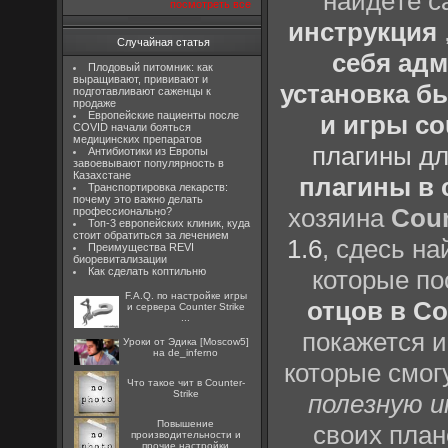
найдёте с
посмотреть все
инструкция
Случайная статья
себя адм
Плодовый питомник: как
выращивают, прививают и
установка бы
подготавливают саженцы к
продаже
Европейские пациенты после
и игры cou
COVID начали бояться
медицинских препаратов
плагины дл
Антибиотики из Европы
завоевывают популярность в
Казахстане
плагины в c
Транспортировка лекарств:
почему это важно делать
хозяина
Coun
профессионально?
Топ-3 европейских клиник, куда
стоит обратиться за лечением
1.6
, сдесь н
Преимущества REVI
биоревитализации
Как сделать коптильню
которые п
F.A.Q. по настройке игры
отцов в Cou
и сервера Counter Strike
...
покажется и
Уроки от Эдика [Moscow5]
на de_inferno
которые смог
Что такое чит в Counter-
Strike
полезную 
Повышение
своих пла
производительности и
прочие настройки