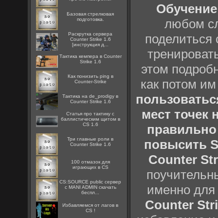
Обучение 
Базовая стрелковая
подготовка.
любом сл
Раскрутка сервера
поделиться 
Counter Strike 1.6
[инструкция д...
тренировать
Тактика кемпера в Counter
Strike 1.6
этом подробн
Как понизить ping в
как потом им
Counter-Strike
пользоватьс
Тактика на de_prodigy в
Counter Strike 1.6
мест точек 
Статья про тактику с
баллистическим щитом в
CS 1.6
правильно 
Три главные роли в
повысить S
Counter Strike 1.6
Counter Str
100 отмазок для
играющих в CS
поучительны
CS:SOURCE public сервер
именно для 
с MANI ADMIN скачать
беспл...
Counter Stri
Избавляемся от лагов в
CS !