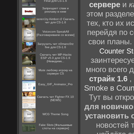
Final для CS-1.6
сервере
и
к
Запрещает спам и
этом разделе
рекламу в нике
seren1ty Aimbot r2 Скачать
тех, кто их 
чит для CS-1.6
перейдя по 
Voicecom SpeakAll
[Разговариваем со всеми]
свои планы.
Загрузить чит n0manc0rz
five для CS-1.6
Counter St
Скачать чит MP-Hacks
заинтересуе
ESP v5.0 для CS-1.6
(Невидимк...
много всего 
Mute любому игроку на
сервере CS
страйк 1.6
,
Easy_GIF_Animator_Pro
Smoke в Count
Тут вы откр
Скачать чит Fighter FX 10
(NEWS)
для новичко
установить 
WCG Theme Song
новостей т
Fake Slots [Фальшивые
слоты на сервере]