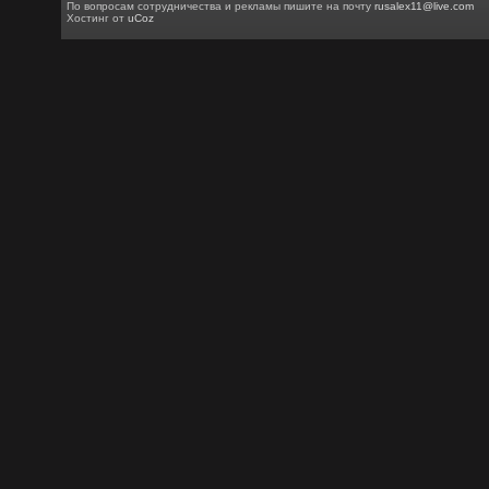
По вопросам сотрудничества и рекламы пишите на почту
rusalex11@live.com
Хостинг от
uCoz