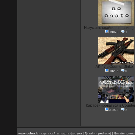
Искусство снайпера – свинцо
19970
|
1
AK-47 в Counter Strike
18236
|
0
Как тренироваться в Counter 
31923
|
2
www.cobra.lv
-
карта сайта
|
карта форума
| Дизайн -
podrubaj
| Дизайн данно