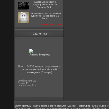
Быстрый коннект к
серверам в клиенте
Counter Strik...
Программа для настройки
админов на сервере CS
Sour...
посмотреть все
Статистика
Всего: 34335 зарегистрированных
пользователей на сайте +
0
сегодня
и (0 вчера)
Онлайн всего:
21
Гостей:
21
Пользователей:
0
www.cobra.lv
-
карта сайта
|
карта форума
| Дизайн -
podrubaj
| Дизайн данно
По вопросам сотрудничества и рекламы пишите на почту
rusalex11@live.com