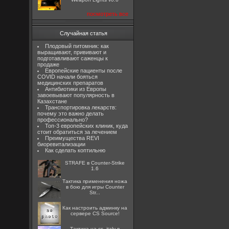
посмотреть все
Случайная статья
Плодовый питомник: как
выращивают, прививают и
подготавливают саженцы к
продаже
Европейские пациенты после
COVID начали бояться
медицинских препаратов
Антибиотики из Европы
завоевывают популярность в
Казахстане
Транспортировка лекарств:
почему это важно делать
профессионально?
Топ-3 европейских клиник, куда
стоит обратиться за лечением
Преимущества REVI
биоревитализации
Как сделать коптильню
STRAFE в Counter-Strike
1.6
Тактика применения ножа
в бою для игры Counter
Str...
Как настроить админку на
сервере CS Source!
Тактика на cs_italy в