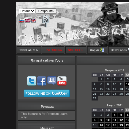
www.CobRa.lv
LIVE Stream
SMS SHOP
Форум
DownLoads
Личный кабинет Гость
Февраль 2011
Пн
Вт
Ср
Чт
Пт
С
1
2
3
4
5
7
8
9
10
11
1
14
15
16
17
18
1
21
22
23
24
25
2
28
Август 2011
Реклама
Пн
Вт
Ср
Чт
Пт
С
This feature is for Premium users
1
2
3
4
5
6
only!
8
9
10
11
12
1
15
16
17
18
19
2
Мини чат