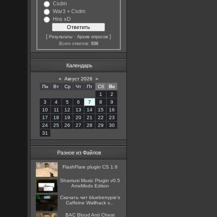
Csdm
War3 + Csdm
Hns xD
[
·
]
Результаты
Архив опросов
Всего ответов:
936
Календарь
«
Август 2026
»
Пн
Вт
Ср
Чт
Пт
Сб
Вс
1
2
3
4
5
6
7
8
9
10
11
12
13
14
15
16
17
18
19
20
21
22
23
24
25
26
27
28
29
30
31
Разное из Файлов
FlashFlare plugin CS 1.6
Shamusi Music Plugin v0.5
AmxModx Editon
Скачать чит blueberrypie's
Caffeine Wallhack v...
BAC Blood Anti Cheat