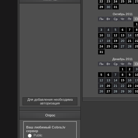
22
23
24
25
26
2
29
30
31
Октябрь 2011
Пн
Вт
Ср
Чт
Пт
С
1
3
4
5
6
7
8
10
11
12
13
14
1
17
18
19
20
21
2
24
25
26
27
28
2
31
Декабрь 2011
Пн
Вт
Ср
Чт
Пт
С
1
2
3
5
6
7
8
9
1
12
13
14
15
16
1
19
20
21
22
23
2
26
27
28
29
30
3
Для добавления необходима
авторизация
Опрос
Ваш любимый Cobra.lv
сервер
Public