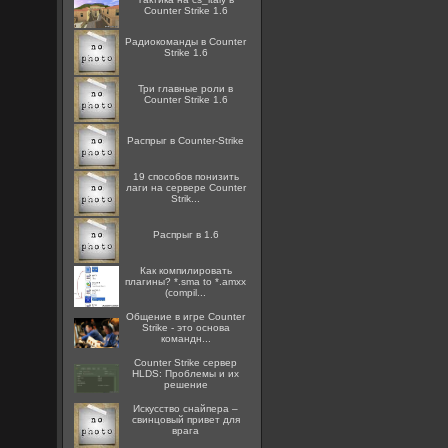
Counter Strike 1.6
Радиокоманды в Counter
Strike 1.6
Три главные роли в
Counter Strike 1.6
Распрыг в Counter-Strike
19 способов понизить
лаги на сервере Counter
Strik...
Распрыг в 1.6
Как компилировать
плагины? *.sma to *.amxx
(compil...
Общение в игре Counter
Strike - это основа
командн...
Counter Strike сервер
HLDS: Проблемы и их
решение
Искусство снайпера –
свинцовый привет для
врага