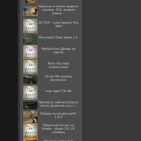
Красные и синие модели
игроков - ESL модели
[скача...
ZZ TOP - Love Against The
Wall
Reconnect Data Saver 1.4
RainySnowy [Дождь по
карте]
Rock The Vote
Custom.amxx
Cs Go Wh скачать
бесплатно
ещё один CS mix
Просмотр сайтов [cobra.lv,
one.lv, facebook.com, t...
Сборка читов для myAC
1.6.0
Обратный отсчет на
бомбе - plugin CS 1.6
сервера
Weapon Lights v0.6