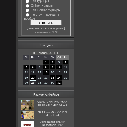
Lan турниры
Online турниры
Lan + online турниры
Не стоит проводить
вообще
[
·
]
Результаты
Архив опросов
Всего ответов:
1596
Календарь
«
Декабрь 2011
»
Пн
Вт
Ср
Чт
Пт
Сб
Вс
1
2
3
4
5
6
7
8
9
10
11
12
13
14
15
16
17
18
19
20
21
22
23
24
25
26
27
28
29
30
31
Разное из Файлов
Скачать чит Hypnotick-
Hook 2.5.4 для Cs-1.6
Чит ECC v5.2 скачать
download
Запрещает спам и
рекламу в нике