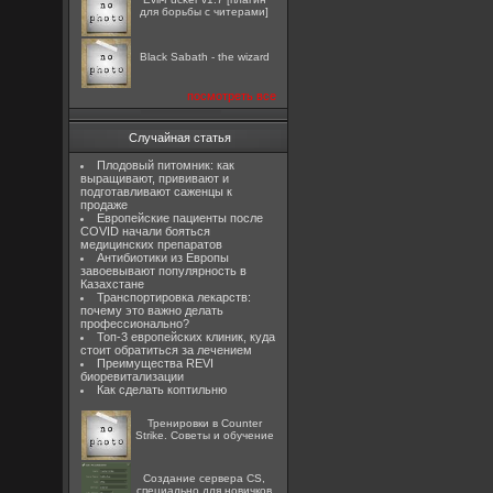
для борьбы с читерами]
Black Sabath - the wizard
посмотреть все
Случайная статья
Плодовый питомник: как
выращивают, прививают и
подготавливают саженцы к
продаже
Европейские пациенты после
COVID начали бояться
медицинских препаратов
Антибиотики из Европы
завоевывают популярность в
Казахстане
Транспортировка лекарств:
почему это важно делать
профессионально?
Топ-3 европейских клиник, куда
стоит обратиться за лечением
Преимущества REVI
биоревитализации
Как сделать коптильню
Тренировки в Counter
Strike. Советы и обучение
Создание сервера CS,
специально для новичков