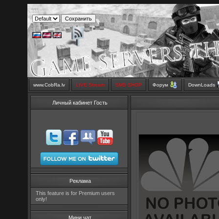
www.CobRa.lv
LIVE Stream
SMS SHOP
Форум
DownLoads
Личный кабинет Гость
Реклама
This feature is for Premium users
only!
Мини чат