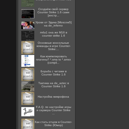
Создаём свой сервер
Counter Strike 1.6 сами
[инстр...
Уроки от Эдика [Moscow5]
на de_inferno
m4a1 она же M16 в
counter strike 1.6
Основные консольные
команды в игре Counter-
Strike:...
Как компилировать
плагины? *.sma to *.amxx
(compil...
Борьба с читами в
Counter Strike 1.6
Тактика на de_aztec в
Counter Strike 1.6
Настройка микрофона
F.A.Q. по настройке игры
и сервера Counter Strike
...
Как стать отцом в Counter-
Strike (Юмор)