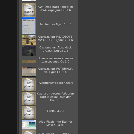
AWP map pack / сборник
AWP карт для CS 1.6
Antiban for Myac 1.5.7
Скачать чит HEADZOTS
V2.4 PUBLIC для CS-1.6
Скачать чит AbsoHack
9.0.0.4 для Cs-1.6
Ночное веселье - плагин
для сервера Cs 1 6
Скачать чит FUTURAMA
v1.1 для CS-1.6
Руссификатор Biohazard
Карты с тачками (сборник
карт с машинами для
Count...
Firefox 3.0.3
Aleo Flash Intro Banner
Maker 2.4.99
Evil-Fucker v1.7 [плагин