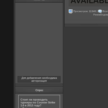
Просмотров:
11346
|
Всег
Рекомендов
Для добавления необходима
авторизация
Опрос
Стоит ли проводить
турниры по Counter Strike
1.6 в 2012 году?