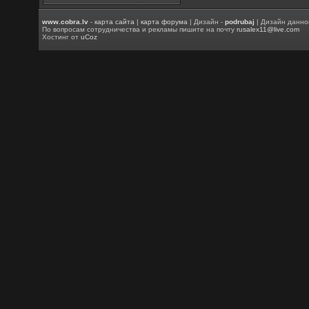
www.cobra.lv
-
карта сайта
|
карта форума
| Дизайн -
podrubaj
| Дизайн данно
По вопросам сотрудничества и рекламы пишите на почту
rusalex11@live.com
Хостинг от
uCoz