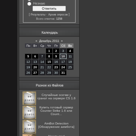
Незнаю
[
·
]
Результаты
Архив опросов
Всего ответов:
1258
Календарь
«
Декабрь 2011
»
Пн
Вт
Ср
Чт
Пт
Сб
Вс
1
2
3
4
5
6
7
8
9
10
11
12
13
14
15
16
17
18
19
20
21
22
23
24
25
26
27
28
29
30
31
Разное из Файлов
Случайные осечки у
гранат на сервере CS 1.6
Купить готовый сервер
Counter Strike 1.6 или
Count...
AimBot Detection
[Обнаружение аимбота]