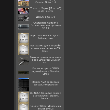
Counter Strike 1.6
Уроки от Эдика [Moscow5]
на de_inferno
Деньги в CS 1.6
Статья про тактику с
баллистическим щитом в
CS 1.6
Обрезаем Half-Life до 120
Мб в архиве
Программа для настройки
админов на сервере CS
Sour...
Тактика применения ножа
в бою для игры Counter
Str...
Как посмотреть DEMO
(демку) игры в Counter
Strike
Запуск AMX сервера в
консольном режиме
CS:SOURCE public сервер
с MANI ADMIN скачать
беспл...
Counter-Strike: Делаем из
демки фильм