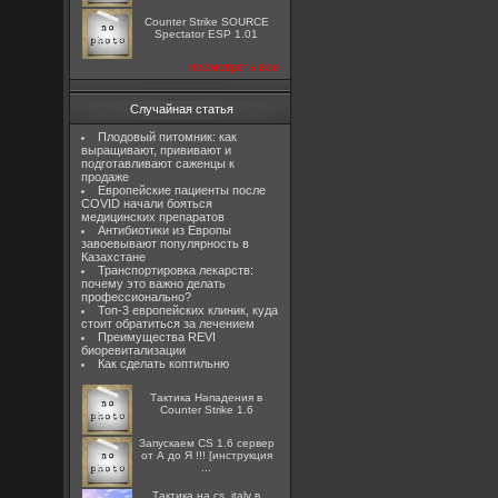
Counter Strike SOURCE
Spectator ESP 1.01
посмотреть все
Случайная статья
Плодовый питомник: как
выращивают, прививают и
подготавливают саженцы к
продаже
Европейские пациенты после
COVID начали бояться
медицинских препаратов
Антибиотики из Европы
завоевывают популярность в
Казахстане
Транспортировка лекарств:
почему это важно делать
профессионально?
Топ-3 европейских клиник, куда
стоит обратиться за лечением
Преимущества REVI
биоревитализации
Как сделать коптильню
Тактика Нападения в
Counter Strike 1.6
Запускаем CS 1.6 сервер
от А до Я !!! [инструкция
...
Тактика на cs_italy в