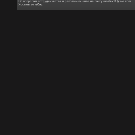
По вопросам сотрудничества и рекламы пишите на почту
rusalex11@live.com
Хостинг от
uCoz