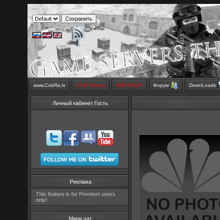
www.CobRa.lv
LIVE Stream
SMS SHOP
Форум
DownLoads
Личный кабинет Гость
Реклама
This feature is for Premium users
only!
Мини чат