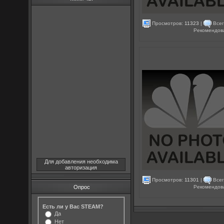
Просмотров:
11323
|
Всег
Рекомендов
Для добавления необходима
авторизация
Просмотров:
11301
|
Всег
Рекомендов
Опрос
Есть ли у Вас STEAM?
Да
Нет