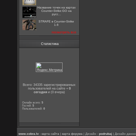
Название точек на картах
Counter-Strike:GO на
русс...
STRAFE в Counter-Strike
1.6
посмотреть все
Статистика
Всего: 34335 зарегистрированных
пользователей на сайте +
0
сегодня
и (0 вчера)
Онлайн всего:
5
Гостей:
5
Пользователей:
0
www.cobra.lv
-
карта сайта
|
карта форума
| Дизайн -
podrubaj
| Дизайн данно