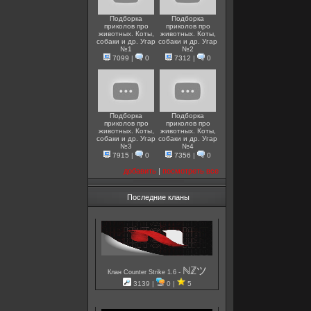
Подборка
Подборка
приколов про
приколов про
животных. Коты,
животных. Коты,
собаки и др. Угар
собаки и др. Угар
№1
№2
7099
|
0
7312
|
0
Подборка
Подборка
приколов про
приколов про
животных. Коты,
животных. Коты,
собаки и др. Угар
собаки и др. Угар
№3
№4
7915
|
0
7356
|
0
добавить
|
посмотреть все
Последние кланы
ℕℤツ
-
Клан Counter Strike 1.6
3139 |
0 |
5