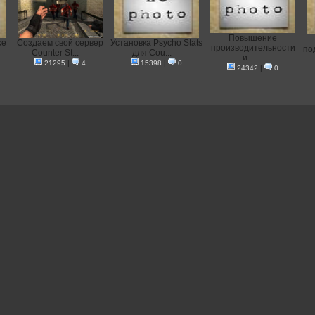
Повышение
ke
Создаем свой сервер
Установка Psycho Stats
производительности
по
Counter St...
для Cou...
и...
21295
|
4
15398
|
0
24342
|
0