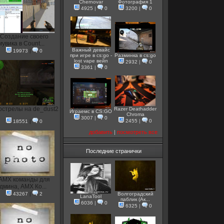
Chernovar
Фотография 1
4925
|
0
3200
|
0
Создание своего
мувика в Count...
Важный девайс
19973
|
0
при игре в cs:go -
Разминка в cs:go
lost vape вейп
2932
|
0
3361
|
0
стрелы на de_dust2
Razer Deathadder
Играемс в CS:GO
Chroma
3007
|
0
2455
|
0
18551
|
0
добавить
|
посмотреть все
Последние странички
AMX команды для
дмина, AMX Ко...
43267
|
2
Волгоградский
LanaTool
паблик (Ак...
6036
|
0
6325
|
0