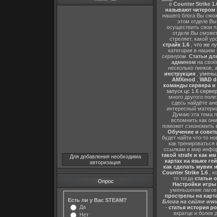
в
Counter Strike 1.
называют читером 
нашего блога Вы сможе
этом отделе В
осуществить свои п
отделе Вы сможете
стреляет, какой ур
страйк 1.6
,
что же л
категория в нашем 
сервером
.
Статьи дл
админом
на своё
несколько линков, 
инструкция
,
уменьш
AMXmod
,
WAD d
команды сервера и и
запуск цс 1.6 серве
много другого поле
сдесь найдёте ан
интересный матери
Думаю эта тема п
вспомнить как они
поможет сэкономить 
Обучение и советы
будет найти что-то но
как тренироваться 
ссылкам в мир инфор
такой strafe и как и
Для добавления необходима
картах на языке ге
авторизация
как сделать мувик и
Counter Strike 1.6
, к
то тогда
статьи о
Опрос
Настройки игры C
уменьшение лагов,
прострелы на картах
Есть ли у Вас STEAM?
Блога на сайте www
Да
-
статья история р
вкратце и более 
Нет