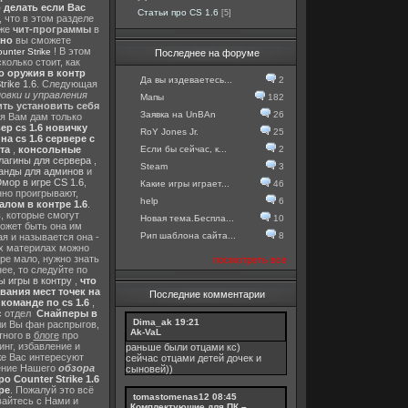
о делать если Вас
Статьи про CS 1.6
[5]
, что в этом разделе
 же
чит-программы
в
тно
вы сможете
! В этом
nter Strike
Последнее на форуме
колько стоит, как
о оружия в контр
Да вы издеваетесь...
2
rike 1.6
. Следующая
овки и управления
Мапы
182
ть установить себя
Заявка на UnBAn
26
 я Вам дам только
ер cs 1.6 новичку
RoY Jones Jr.
25
а cs 1.6 сервере с
Если бы сейчас, к...
2
та
,
консольные
лагины для сервера
,
Steam
3
анды для админов
и
мор в игре CS 1.6
,
Какие игры играет...
46
нно проигрывают,
help
6
алом в контре 1.6
.
в
, которые смогут
Новая тема.Беспла...
10
ожет быть она им
Рип шаблона сайта...
8
я и называется она -
их материлах можно
гре мало, нужно знать
посмотреть все
ее, то следуйте по
 игры в контру
,
что
вания мест точек на
Последние комментарии
команде по cs 1.6
,
с отдел
Снайперы в
Dima_ak
19:21
ли Вы фан распрыгов,
Ak-VaL
тного в
блоге
про
инг, избавление и
раньше были отцами кс)
же Вас интересуют
сейчас отцами детей дочек и
шение Нашего
обзора
сыновей))
о Counter Strike 1.6
ре
. Пожалуй это всё
tomastomenas12
08:45
вайтесь с Нами и
Комплектующие для ПК –