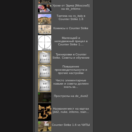
Уроки от Эдика [Moscow5]
на de_inferno
Тактика на cs_italy в
Counter Strike 1.6
Комиксы о Counter Strike
Маленький и
неподвижный прицел в
Counter Strike 1....
Тренировки в Counter
Strike. Советы и обучение
Повышение
производительности и
прочие настройки
Чисто элементарные
навыки и советы должен
знать ка...
Прострелы на de_dust2
Названия мест на картах
[dd2, nuke, inferno, train...
Counter Strike 1.6 vs ЧИТЫ