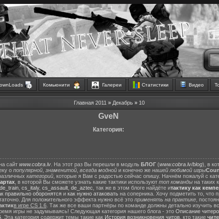
ownLoads
Комьюнити
Галереи
Статистики
Видео
Т
Главная
2011
»
Декабрь
»
10
GveN
Категория:
на сайт
www.cobra.lv
. На этот раз Вы перешли в модуль
БЛОГ
(
www.cobra.lv/blog
), в к
еку о
популярной
,
знаменитой
,
всегда модной
и конечно же
нашей любимой игры
Count
различных
категорий
, которые я Вам с радостью сейчас опишу. Начнём пожалуй с ка
картах
, в которой Вы сможете узнать какие тактики используют
топ команды
на таких 
de_train
,
cs_italy
,
cs_assault
,
de_aztec
, так же в этом блоге найдёте и
тактику как кемп
ак правильно оборонятся
и
как нужно атаковать
на соперника. Хочу подметить то, что 
статочно. Для положительного эффекта нужно всё это
применять на практике
, постоя
актик
в игре CS 1.6
. Так же все ваши партнёры по команде должны детально изучить вс
ремя игры не задумываясь! Следующая категория нашего блога - это
Описание читеро
6
. Эта категория содержит темы такие как
История возникновения читов
, кто такие
чит