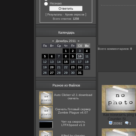
Незнаю
[
·
]
Результаты
Архив опросов
Всего ответов:
1258
Календарь
«
Декабрь 2011
»
Пн
Вт
Ср
Чт
Пт
Сб
Вс
Всего комментариев
:
0
1
2
3
4
5
6
7
8
9
10
11
12
13
14
15
16
17
18
19
20
21
22
23
24
25
26
27
28
29
30
31
Разное из Файлов
Auto Clicker v2.1 download
скачать
Скачать Готовый сервер
Zombie Plague v4.07
Как понизить ping 
Counter-St...
Чит на скорость
20392
|
1
LTFXSpeed v1.0
Killed by cheater