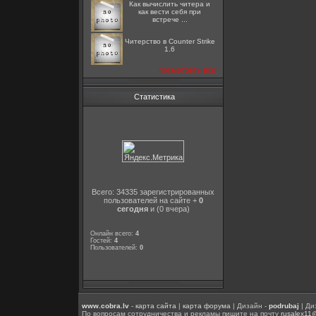
Как вычислить читера и
как вести себя при
встрече ...
Читерство в Counter Strike
1.6
посмотреть все
Статистика
Всего: 34335 зарегистрированных
пользователей на сайте +
0
сегодня
и (0 вчера)
Онлайн всего:
4
Гостей:
4
Пользователей:
0
www.cobra.lv
-
карта сайта
|
карта форума
| Дизайн -
podrubaj
| Ди
По вопросам сотрудничества и рекламы пишите на почту
rusalex11