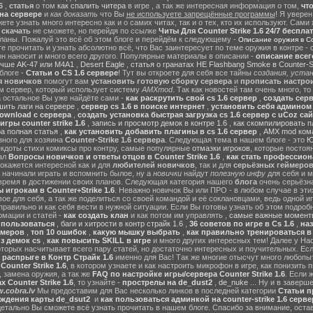
6
,
статья
о том
как спалить читера
в игре , а так же интересная информация о том,
чт
на сервере
и
как доказать
что Вы
не используете запрещённые программы
! Я уверен
те узнать много интересно как и о самих читах, так и о тех, кто их используют. Сами
ы
скачать
не сможете, но перейдя по ссылке
Читы Для Counter Strike 1.6 24/7 беспла
ланы. Пожалуй это всё об этом блоге и перейдём к следующему -
Описание оружия в Cou
 прочитать и узнать абсолютно всё, что Вас заинтересует по теме оружия в контре - с
он наносит и много всего другого. Популярные материалы в описании -
описание всег
учше AK-47 или M4A1
,
Desert Eagle
,
статья о гранатах HE Flashbang Smoke в Counter-St
блоге -
Статьи о CS 1.6 сервере
! Тут вы откроете для себя все тайны
создания, устан
я новичков
помогут вам
установить готовую сборку сервера
и
прописать настрои
м сервер, который использует систему
AMXmod
. Так как новостей там очень много, то
а остальное Вы уже найдёте сами -
как раскрутить свой cs 1.6 сервер
,
создать серв
ить лаги на сервере
,
сервер cs 1.6 в поиске интернет
,
установить себя админом н
ownload с сервера
,
создать установка быстрая загрузка cs 1.6 сервер с uCoz сай
гры counter strike 1.6
,
запись и просмотр демок в контре 1.6
,
как скомпилировать п
ра полная статья
,
как установить добавить плагины в cs 1.6 сервер
,
AMX mod ком
зного для хозяина
Counter-Strike 1.6 сервера
. Следующая тема в нашем блоге - это
Ю
екдоты стихи комиксы про контру, самые популярные
отмазки игроков
, которые постоя
ал
Вопросы новичков и ответы отцов в Counter Strike 1.6
,
как стать профессион
окажется интересной как и для
любителей новичков
, так и для
серьёзных геймеро
 начинали играть и вспомнить былое, ну а
новички
найдут
полезную инфу
для себя и м
время в достижении своих планов. Следующая категория нашего
блога
очень серьёзна
 игрокам в Counter+Strike 1.6
. Неважно новичок Вы или ПРО - в любом случае в эт
вое для себя, а так же поделиться со своей командой и её соклановцами, ведь одной и
правильно и как себя вести в нужной ситуации. Если Вы готовы узнать об этом подробн
мации и статей -
как создать клан
и как потом им управлять ,
самые важные моменты
м пользоваться
,
баги и хитрости в контр страйк 1.6
,
36 советов по игре в Cs 1.6
,
наз
ймеров
,
топ 10 ошибок
,
какую мышку выбрать
,
как правильно тренироваться в 
з демок cs
,
как повысить SKILL в игре
и много других интересных тем! Далее у На
оторых насчитывает всего пару статей, но достаточно интересных и поучительных. Ес
 распрыге в Контр Страйк 1.6
именно для Вас! Так же многие отысчут много любопы
ounter Strike 1.6
, в котором узнаете и как настроить микрофон в игре, как понизить п
 замена оружия, а так же
FAQ по настройке игры/сервера Counter Strike 1.6
. Если 
 Counter Strike 1.6
, то узнайте -
прострелы на de_dust2
,
de_nuke
... Ну и в завер
.cobra.lv
Мы предоставим для Вас несколько линков в последней категории
Статьи пр
ождения карты de_dsut2
и
как пользоваться админкой на counter-strike 1.6 серве
детально Вы сможете всё узнать прочитать в нашем блоге. Спасибо за внимание, оста