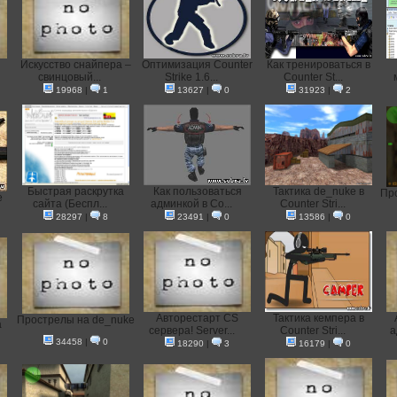
Искусство снайпера –
Оптимизация Counter
Как тренироваться в
свинцовый...
Strike 1.6...
Counter St...
19968
|
1
13627
|
0
31923
|
2
Быстрая раскрутка
Как пользоваться
Тактика de_nuke в
Про
e
сайта (Беспл...
админкой в Co...
Counter Stri...
28297
|
8
23491
|
0
13586
|
0
Авторестарт CS
Тактика кемпера в
Прострелы на de_nuke
a
сервера! Server...
Counter Stri...
а
34458
|
0
18290
|
3
16179
|
0