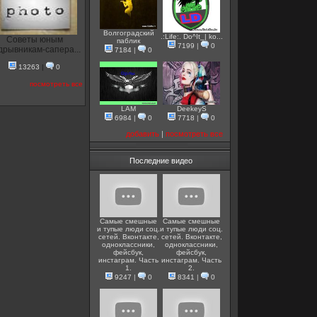
Волгоградский
.:Life:. Do^It_| ko...
Советы юным
паблик
7199
|
0
дрывникам-сапера...
7184
|
0
13263
|
0
посмотреть все
LAM
DeekeyS
6984
|
0
7718
|
0
добавить
|
посмотреть все
Последние видео
Самые смешные
Самые смешные
и тупые люди соц.
и тупые люди соц.
сетей. Вконтакте,
сетей. Вконтакте,
одноклассники,
одноклассники,
фейсбук,
фейсбук,
инстаграм. Часть
инстаграм. Часть
1.
2.
9247
|
0
8341
|
0