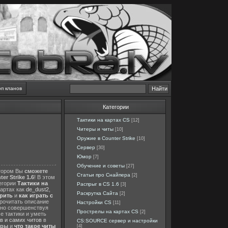
оп кланов
Категории
Тактики на картах CS
[12]
Читеры и читы
[10]
Оружие в Counter Strike
[10]
Сервер
[30]
Юмор
[7]
Обучение и советы
[27]
отором Вы
сможете
Статьи про Снайпера
[2]
er Strike 1.6
! В этом
тегории
Тактики на
Распрыг в CS 1.6
[3]
картах как
de_dust2
,
Раскрутка Сайта
[2]
ерить
и
как играть с
прочитать описание
Настройки CS
[11]
нно совершенствуя
Прострелы на картах CS
[2]
е тактики и уметь
в и самих читов
в
CS:SOURCE сервер и настройки
еры
и
что такое читы
[4]