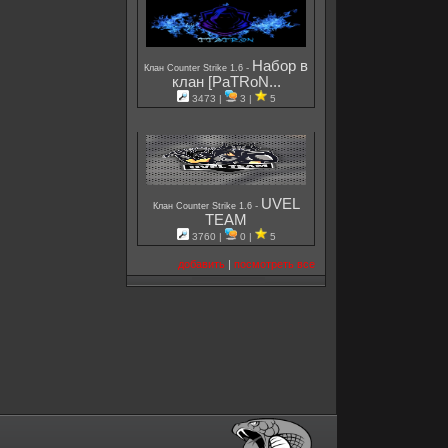
Набор в
-
Клан Counter Strike 1.6
клан [PaTRoN...
3473 |
3 |
5
UVEL
-
Клан Counter Strike 1.6
TEAM
3760 |
0 |
5
добавить
|
посмотреть все