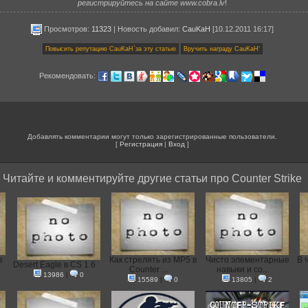
регистрируйтесь на сайте www.cobra.lv
!
Просмотров:
11323
|
Новость добавил
:
CauKaH
[10.12.2011 16:17]
Рекомендовать:
Добавлять комментарии могут только зарегистрированные пользователи.
[
Регистрация
|
Вход
]
Читайте и комментируйте другие статьи про Counter Strike
в
Как стрелять из MP5 в
Чисто элементарные
В 
Desert Eagle в CS 1.6
Counter ...
навыки и со...
13986
|
0
15589
|
0
13805
|
2