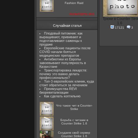
Fashion Raid
посмотреть все
Трюки в Counter Stri
1.6
Случайная статья
17121
|
3
Плодовый питомник: как
выращивают, прививают и
подготавливают саженцы к
продаже
Европейские пациенты после
COVID начали бояться
медицинских препаратов
Антибиотики из Европы
завоевывают популярность в
Казахстане
Транспортировка лекарств:
почему это важно делать
профессионально?
Топ-3 европейских клиник, куда
стоит обратиться за лечением
Преимущества REVI
биоревитализации
Как сделать коптильню
Что такое чит в Counter-
Strike
Борьба с читами в
Counter Strike 1.6
Создаем свой сервер
Counter Strike 1.6