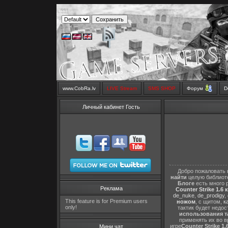
www.CobRa.lv
LIVE Stream
SMS SHOP
Форум
D
Личный кабинет Гость
Добро пожаловать 
найти
целую библиот
Блоге
есть много 
Реклама
Counter Strike 1.6 
de_nuke
,
de_prodigy
,
This feature is for Premium users
ножом
, с щитом,
к
only!
тактик будет недо
использования т
применять их во в
игре
Counter Strike 1.
Мини чат