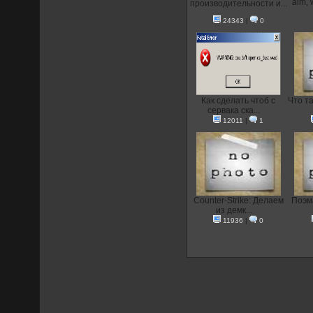
aim, 
производительности и...
24343
|
0
Как сделать чтоб с
Что та
сервака ска...
12011
|
1
Counter-Strike: Делаем
Поэма
из демк...
11936
|
0