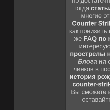
но достаточ
тогда
стать
многие о
Counter Stri
как понизить 
же
FAQ по н
интересу
прострелы н
Блога на 
линков в по
история рож
counter-stri
Вы сможете в
оставайт