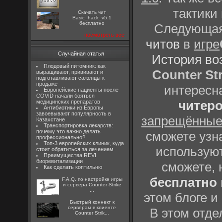
тактики
Скачать чит
Basic_hack_v5.1
бесплатно
Следующая 
посмотреть все
читов
в
игре
Случайная статья
История во
Плодовый питомник: как
Counter Str
выращивают, прививают и
подготавливают саженцы к
продаже
интересн
Европейские пациенты после
COVID начали бояться
читеро
медицинских препаратов
Антибиотики из Европы
завоевывают популярность в
запрещённые
Казахстане
Транспортировка лекарств:
почему это важно делать
сможете узна
профессионально?
Топ-3 европейских клиник, куда
использую
стоит обратиться за лечением
Преимущества REVI
биоревитализации
сможете, 
Как сделать коптильню
бесплатно
F.A.Q. по настройке игры
и сервера Counter Strike
...
этом блоге 
Быстрый коннект к
серверам в клиенте
В этом отде
Counter Strik...