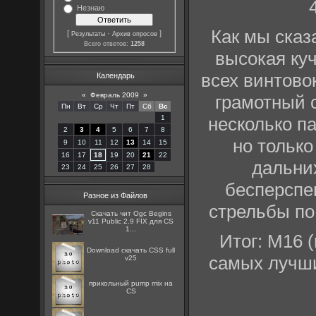
Незнаю
Как мы сказ
[
·
]
Результаты
Архив опросов
Всего ответов:
1258
высокая куч
всех винтовок
Календарь
«
Февраль 2009
»
грамотный 
Пн
Вт
Ср
Чт
Пт
Сб
Вс
несколько п
1
2
3
4
5
6
7
8
но только
9
10
11
12
13
14
15
16
17
18
19
20
21
22
дальних
23
24
25
26
27
28
бесперспе
Разное из Файлов
стрельбы по
Скачать чит Ogc Begins
v11 Public 2.9 FIX для CS
1...
Итог:
M16 (
Download скачать CSS full
самых лучши
v25
прикольный pump mix на
CS