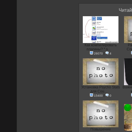
Читай
Как компилировать
Ра
плагины? *.s...
Cou
26070
|
4
Установка Psycho Stats
Важно
для Cou...
15400
|
0
Повышение