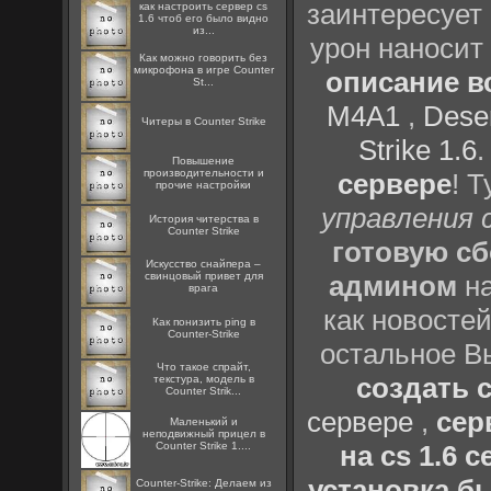
заинтересует 
как настроить сервер cs
1.6 чтоб его было видно
из...
урон наносит
Как можно говорить без
микрофона в игре Counter
описание вс
St...
M4A1
,
Deser
Читеры в Counter Strike
Strike 1.6
Повышение
производительности и
сервере
! 
прочие настройки
управления 
История читерства в
Counter Strike
готовую сб
Искусство снайпера –
админом
на
свинцовый привет для
врага
как новостей
Как понизить ping в
Counter-Strike
остальное В
Что такое спрайт,
создать с
текстура, модель в
Counter Strik...
сервере
,
сер
Маленький и
неподвижный прицел в
на cs 1.6
Counter Strike 1....
установка бы
Counter-Strike: Делаем из