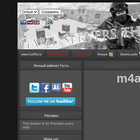
www.CobRa.lv
LIVE Stream
SMS SHOP
Форум
DownLoads
Личный кабинет Гость
m4a
Реклама
This feature is for Premium users
only!
Мини чат