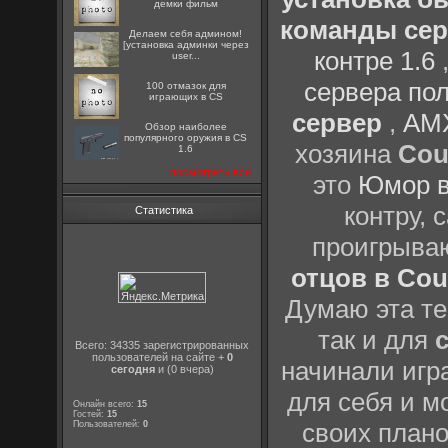
демки фильм
команды серв
Делаем себя админом!
[установка админки через
контре 1.6
user...
сервера пол
100 отмазок для
играющих в CS
сервер
,
AMX
Обзор наиболее
популярного оружия в CS
хозяина
Cou
1.6
посмотреть все
это
Юмор в
контру,
Статистика
проигрыва
отцов в Coun
Думаю эта те
так и для
Всего: 34335 зарегистрированных
пользователей на сайте +
0
начинали игр
сегодня
и (0 вчера)
для себя и м
Онлайн всего:
15
Гостей:
15
своих план
Пользователей:
0