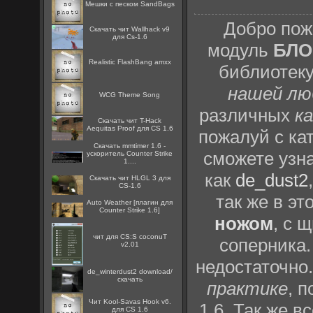
Мешки с песком SandBags
Добро пож
Скачать чит Wallhack v9
для Cs-1.6
модуль
БЛО
Realistic FlashBang amxx
библиотек
нашей лю
WCG Theme Song
различных
к
Скачать чит T-Hack
Aequitas Proof для CS 1.6
пожалуй с ка
Скачать mmtimer 1.6 -
сможете узн
ускоритель Counter Strike
1....
как
de_dust2
Скачать чит HLGL 3 для
CS-1.6
так же в эт
Auto Weather [плагин для
Counter Strike 1.6]
ножом
, с 
чит для CS:S coconuT
соперника.
v2.01
недостаточно
de_winterdust2 download/
скачать
практике
, 
Чит Kool-Savas Hook v6.
1.6
. Так же 
для CS 1.6