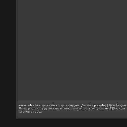
www.cobra.lv
-
карта сайта
|
карта форума
| Дизайн -
podrubaj
| Дизайн данн
По вопросам сотрудничества и рекламы пишите на почту
rusalex11@live.com
Хостинг от
uCoz