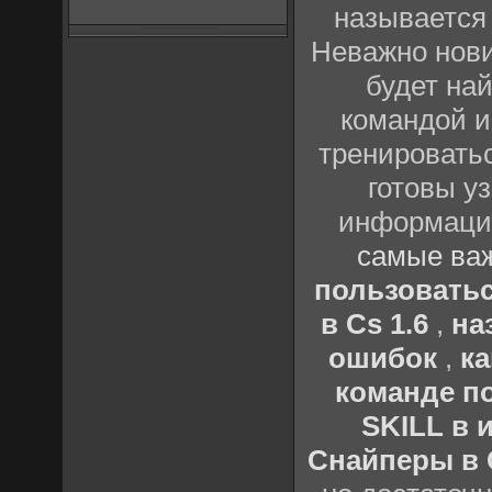
называется
Неважно нови
будет най
командой и
тренироватьс
готовы у
информации
самые важ
пользовать
в Cs 1.6
,
на
ошибок
,
к
команде по
SKILL в 
Снайперы в C