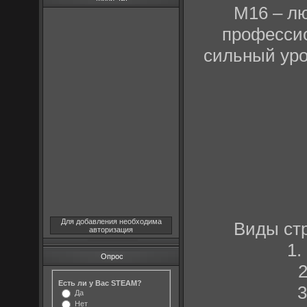
M16 – л
профессио
сильный урон
Для добавления необходима
Виды ст
авторизация
1.
Опрос
2
Есть ли у Вас STEAM?
3
Да
Нет