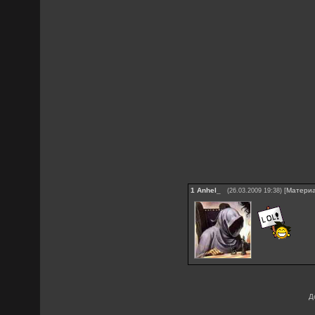
1
Anhel_
[
Матери
(26.03.2009 19:38)
Д