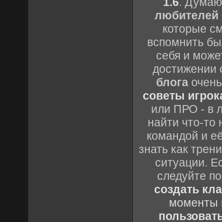
1.6
. Думаю
любителей 
которые см
вспомнить бы
себя и може
достижении 
блога
очень
советы игрока
или ПРО - в 
найти что-то 
командой и её
знать как трен
ситуации. Е
следуйте по
создать кл
моменты 
пользоват