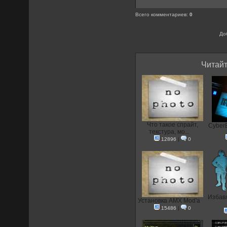
Всего комментариев
:
0
До
Читайт
Что такое спрайт,
CyberE
текстура, мо...
12896
|
0
Избавл
Установка AMX Mod'a
15486
|
0