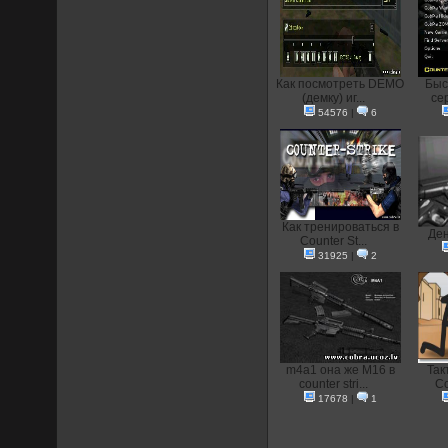
Как посмотреть DEMO
Быс
(демку) иг...
сер
54576
|
6
Как тренироваться в
Ден
Counter St...
31925
|
2
m4a1 она же M16 в
Так
counter stri...
Co
17678
|
1