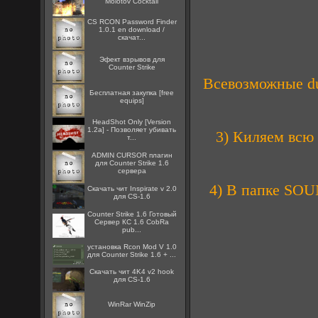
Molotov Cocktail
CS RCON Password Finder
1.0.1 en download /
скачат...
Эфект взрывов для
Counter Strike
Всевозможные dus
Бесплатная закупка [free
equips]
HeadShot Only [Version
1.2a] - Позволяет убивать
3) Киляем всю
т...
ADMIN CURSOR плагин
для Counter Strike 1.6
сервера
4) В папке SOU
Скачать чит Inspirate v 2.0
для CS-1.6
Counter Strike 1.6 Готовый
Сервер КС 1.6 CobRa
pub...
установка Rcon Mod V 1.0
для Counter Strike 1.6 + ...
Скачать чит 4K4 v2 hook
для CS-1.6
WinRar WinZip