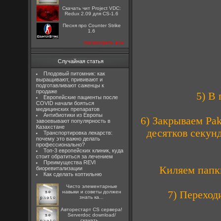
Скачать чит Project VDC:
Redux 2.09 для CS-1.6
Песня про Counter Strike
1.6
посмотреть все
Случайная статья
Плодовый питомник: как
выращивают, прививают и
подготавливают саженцы к
продаже
5) В
Европейские пациенты после
COVID начали бояться
медицинских препаратов
Антибиотики из Европы
6) Закрываем Pak
завоевывают популярность в
Казахстане
десятков секунд
Транспортировка лекарств:
почему это важно делать
профессионально?
Топ-3 европейских клиник, куда
стоит обратиться за лечением
Преимущества REVI
Киляем пап
биоревитализации
Как сделать коптильню
Чисто элементарные
7) Переход
навыки и советы должен
знать ка...
Авторестарт CS сервера!
Serverdoc download/
скачать...