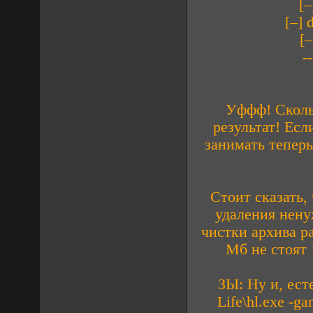
[
[–]
[
--
Уффф! Сколь
результат! Есл
занимать теперь
Стоит сказать,
удаления ненуж
чистки архива pa
Мб не стоят 
ЗЫ: Ну и, ест
Life\hl.exe -g