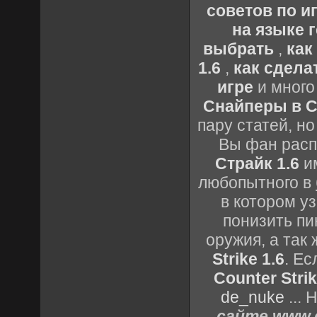
советов по иг
на языке 
выбрать
,
как
1.6
,
как сдела
игре
и много
Снайперы в Co
пару статей, н
Вы фан расп
Страйк 1.6
им
любопытного в
в котором уз
понизить пи
оружия, а так
Strike 1.6
. Е
Counter Strik
de_nuke
...
сайте www.c