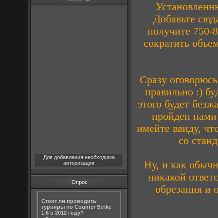
Установленны
Добавьте сюда
получите 750-8
сократить объе
Сразу оговорюсь
правильно :) бу
этого будет безж
пройден нами 
имейте ввиду, чт
со стан
Для добавления необходима
Ну, и как обычн
авторизация
никакой ответ
Опрос
обрезания и о
Стоит ли проводить
турниры по Counter Strike
1.6 в 2012 году?