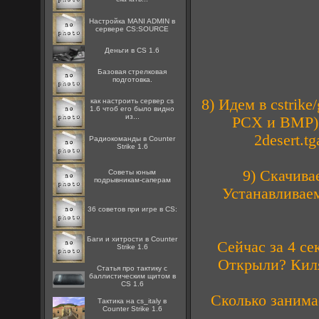
Настройка MANI ADMIN в
сервере CS:SOURCE
Деньги в CS 1.6
Базовая стрелковая
подготовка.
8) Идем в cstrik
как настроить сервер cs
1.6 чтоб его было видно
из...
PCX и BMP), 
2desert.t
Радиокоманды в Counter
Strike 1.6
9) Скачива
Советы юным
подрывникам-саперам
Устанавливаем
36 советов при игре в CS:
Баги и хитрости в Counter
Сейчас за 4 се
Strike 1.6
Открыли? Киля
Статья про тактику с
баллистическим щитом в
CS 1.6
Сколько занима
Тактика на cs_italy в
Counter Strike 1.6