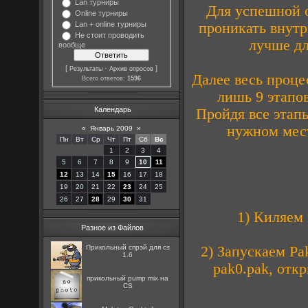
Lan турниры
Для успешной 
Online турниры
проникать внутр
Lan + online турниры
Не стоит проводить
лучше дл
вообще
[
·
]
Результаты
Архив опросов
Далее весь проце
Всего ответов:
1596
лишь 9 этапов
Календарь
Пройдя все этапы
нужном мест
«
Январь 2009
»
Пн
Вт
Ср
Чт
Пт
Сб
Вс
1
2
3
4
5
6
7
8
9
10
11
12
13
14
15
16
17
18
19
20
21
22
23
24
25
26
27
28
29
30
31
1) Киляем 
Разное из Файлов
2) Запускаем Pa
Прикольный спрэй для cs
1.6
pak0.pak, отк
прикольный pump mix на
CS