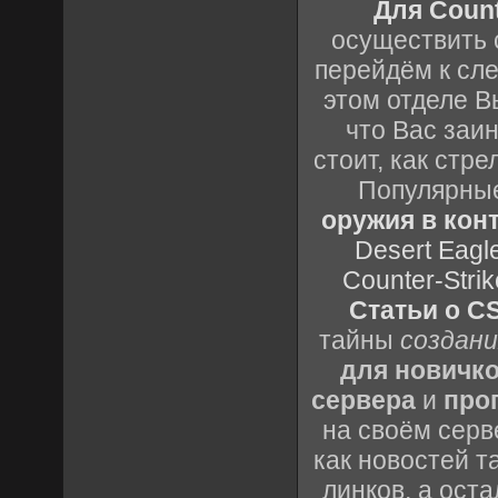
Для Count
осуществить с
перейдём к сл
этом отделе В
что Вас заин
стоит, как стре
Популярные
оружия в конт
Desert Eagl
Counter-Strik
Статьи о CS
тайны
создани
для новичк
сервера
и
про
на своём серв
как новостей т
линков, а ост