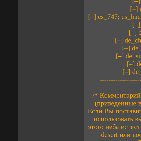
[–
[–]
[–] cs_747; cs_b
[–
[–]
[–] de_c
[–] d
[–] de_
[–] 
[–] d
------------------
/* Комментарий
(приведенные в
Если Вы поставит
использовать в
этого неба естест
desert или в