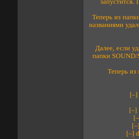
запустится. 
Теперь из пап
названиями удале
Далее, если уд
папки SOUND/
Теперь из
[–
[–
[
[–
[–]