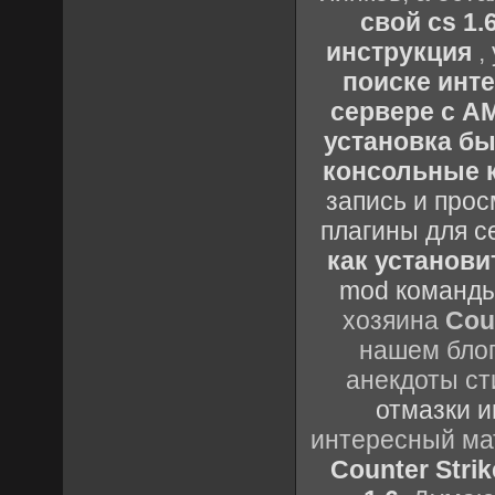
свой cs 1.
инструкция
,
поиске инт
сервере с 
установка быс
консольные к
запись и прос
плагины для с
как установи
mod команды
хозяина
Cou
нашем блог
анекдоты ст
отмазки и
интересный м
Counter Strik