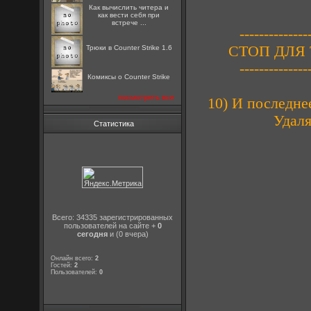
Как вычислить читера и
как вести себя при
встрече ...
--------------
СТОП ДЛЯ 
Трюки в Counter Strike 1.6
--------------
Комиксы о Counter Strike
посмотреть все
10) И последне
Удаля
Статистика
Всего: 34335 зарегистрированных
пользователей на сайте +
0
сегодня
и (0 вчера)
Онлайн всего:
2
Гостей:
2
Пользователей:
0