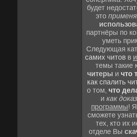
будет недоста
это
применя
использов
партнёры по ко
уметь при
Следующая кате
самих читов
в
и
темы такие 
читеры
и
что 
как спалить чи
о том,
что дел
и
как дока
программы
! 
сможете узнать
тех, кто их
отделе Вы
ска