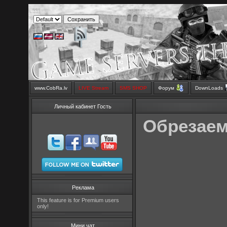
www.CobRa.lv
LIVE Stream
SMS SHOP
Форум
DownLoads
Личный кабинет Гость
Обрезаем 
Реклама
This feature is for Premium users
only!
Мини чат