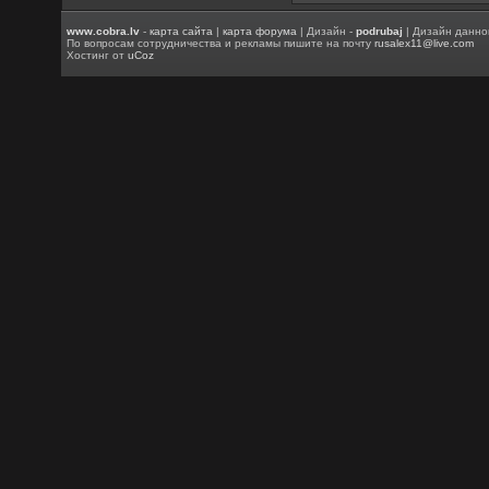
www.cobra.lv
-
карта сайта
|
карта форума
| Дизайн -
podrubaj
| Дизайн данно
По вопросам сотрудничества и рекламы пишите на почту
rusalex11@live.com
Хостинг от
uCoz