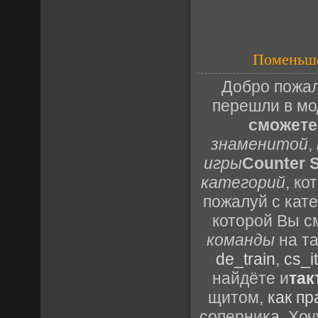
Поменьше
Добро пожал
перешли в м
сможете
знаменитой
,
игры
Counter S
категорий
, к
пожалуй с кат
которой Вы с
команды
на та
de_train
,
cs_it
найдёте и
так
щитом,
как пр
соперника. Хоч