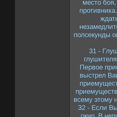
место боя,
противника.
ждать
незамедлит
полсекунды о
31 - Глу
глушителя
Первое при
выстрел Ва
приемуществ
приемущество
всему этому 
32 - Если В
окно. В неп