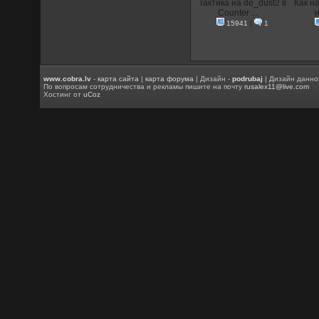
Тактика на de_dust2 в
Как н
Counter ...
н
15941
|
1
www.cobra.lv
-
карта сайта
|
карта форума
| Дизайн -
podrubaj
| Дизайн данно
По вопросам сотрудничества и рекламы пишите на почту
rusalex11@live.com
Хостинг от
uCoz