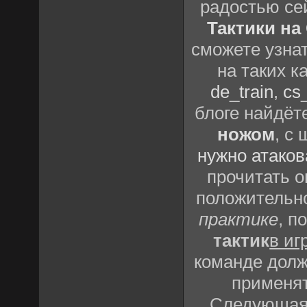
радостью се
Тактики на 
сможете узна
на таких к
de_train
,
cs_
блоге найдёт
ножом
, с
нужно атаков
прочитать о
положительно
практике
, п
тактик
в иг
команде долж
применят
Следующая 