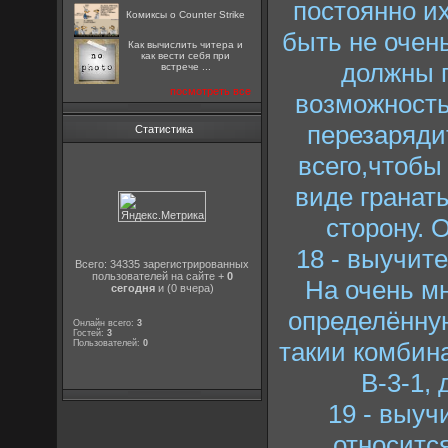
постоянно их
Комиксы о Counter Strike
быть не очен
Как вычислить читера и
как вести себя при
должны 
встрече ...
посмотреть все
возможность
перезаряди
Статистика
всего,чтобы
виде гранат
сторону. 
18 - выучит
Всего: 34335 зарегистрированных
пользователей на сайте +
0
На очень мн
сегодня
и (0 вчера)
определённую
Онлайн всего:
3
Гостей:
3
такии комбинац
Пользователей:
0
B-3-1,
19 - выуч
относитс