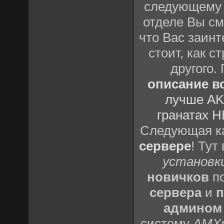
следующему
отделе Вы см
что Вас заинт
стоит, как с
другого.
описание вс
лучше AK
гранатах H
Следующая ка
сервере
! Тут
установки
новичков
по
сервера
и
п
админом
систему
AMX