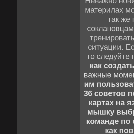
Неважно нови
материлах мо
так же
соклановцами
тренировать
ситуации. Е
то следуйте 
как создат
важные момен
им пользова
36 советов по
картах на 
мышку выб
команде по c
как пов