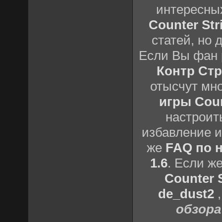
интересны
Counter Stri
статей, но 
Если Вы фан 
Контр Стр
отысчут мн
игры Count
настроить
избавление и
же
FAQ по н
1.6
. Если ж
Counter S
de_dust2
обзора