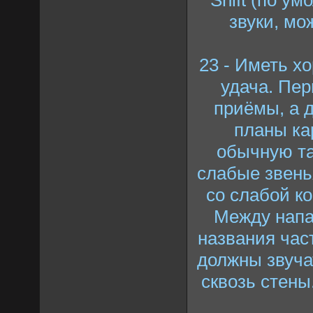
звуки, мо
23 - Иметь х
удача. Пе
приёмы, а д
планы ка
обычную та
слабые звень
со слабой к
Между напа
названия час
должны звуча
сквозь стены