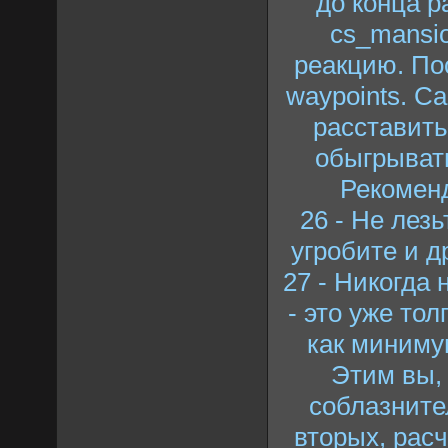
до конца р
cs_mansio
реакцию. Пос
waypoints. С
расставить
обыгрыват
Рекомен
26 - Не лезь
угробите и д
27 - Никогда 
- это уже то
как минимум
Этим вы,
соблазните
вторых, рас