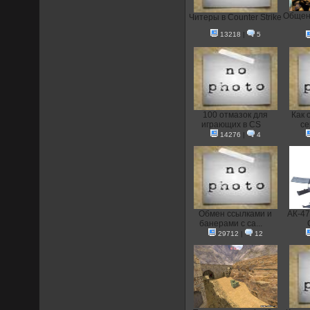
Общени
Читеры в Counter Strike
13218
|
5
100 отмазок для
Как 
играющих в CS
се
14276
|
4
Oбмен ссылками и
АК-47
банерами с са...
29712
|
12