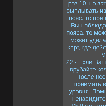
раз 10, но з
выплывать из-
пояс, то при
Вы наблюда
пояса, то мо
может удела
карт, где де
м
22 - Если Ваш
врубайте ко
После нес
понимать в
уровня. Помн
ненавидите
Shift (по у