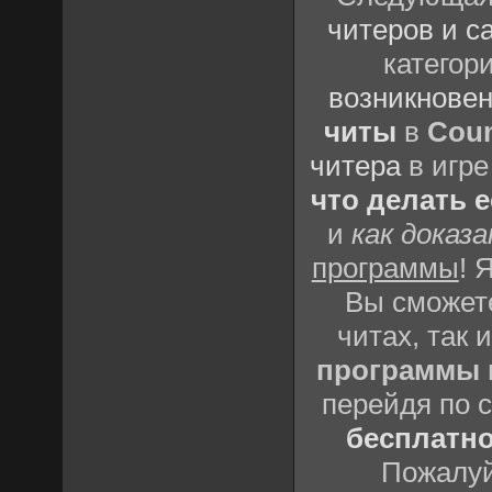
читеров и с
категор
возникновен
читы
в
Coun
читера
в игре
что делать 
и
как доказ
программы
! 
Вы сможете
читах, так 
программы
перейдя по 
бесплатн
Пожалуй