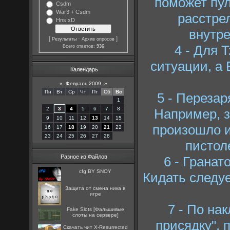
поможет пул
Csdm
War3 + Csdm
расстре
Hns xD
внутр
[
·
]
Результаты
Архив опросов
4 - Для 
Всего ответов:
936
ситуации, а 
Календарь
«
Февраль 2009
»
Пн
Вт
Ср
Чт
Пт
Сб
Вс
5 - Перезар
1
2
3
4
5
6
7
8
Например, з
9
10
11
12
13
14
15
произошло и 
16
17
18
19
20
21
22
23
24
25
26
27
28
пистоле
Разное из Файлов
6 - Гранат
cfg BY SNOY
Кидать следуе
Защита от смена ника в
игре
7 - По на
Fake Slots [Фальшивые
слоты на сервере]
присядку", 
Скачать чит X-Resurrected