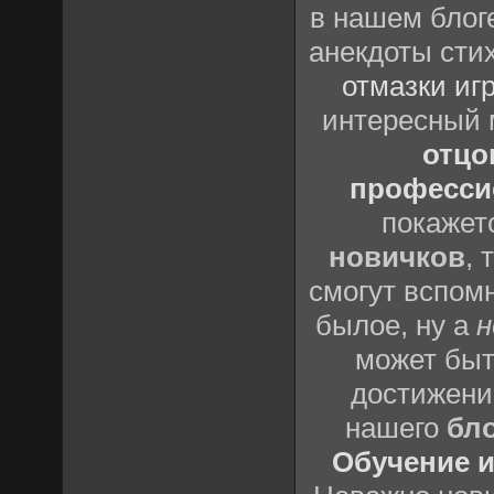
в нашем блоге
анекдоты сти
отмазки иг
интересный
отцов
профессио
покажет
новичков
, 
смогут вспомн
былое, ну а
н
может быт
достижени
нашего
бл
Обучение и