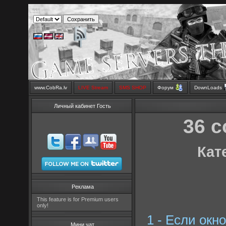
www.CobRa.lv
LIVE Stream
SMS SHOP
Форум
DownLoads
Личный кабинет Гость
36 с
Кат
Реклама
This feature is for Premium users
only!
1 - Если окн
Мини чат