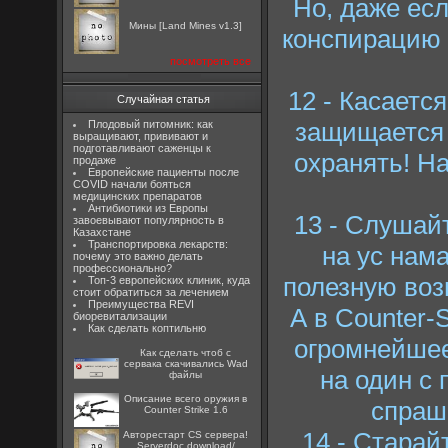
Но, даже ес
Мины [Land Mines v1.3]
конспирацию 
посмотреть все
12 - Касаетс
Случайная статья
защищается 
Плодовый питомник: как
выращивают, прививают и
подготавливают саженцы к
охранять! Н
продаже
Европейские пациенты после
COVID начали бояться
медицинских препаратов
Антибиотики из Европы
13 - Слушайт
завоевывают популярность в
Казахстане
Транспортировка лекарств:
на ус нам
почему это важно делать
профессионально?
полезную воз
Топ-3 европейских клиник, куда
стоит обратиться за лечением
Преимущества REVI
А в Counter-S
биоревитализации
Как сделать коптильню
огромнейшее
Как сделать чтоб с
сервака скачивались Wad
на один с 
файлы
Описание всего оружия в
спраши
Counter Strike 1.6
14 - Старай
Авторестарт CS сервера!
Serverdoc download/