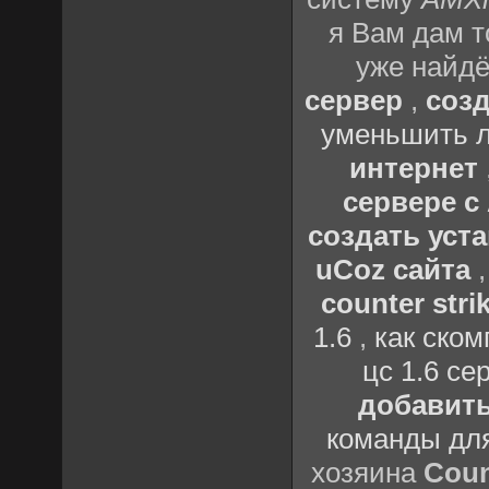
я Вам дам т
уже найдё
сервер
,
созд
уменьшить л
интернет
сервере 
создать уста
uCoz сайта
counter strik
1.6
,
как ско
цс 1.6 се
добавить
команды дл
хозяина
Coun