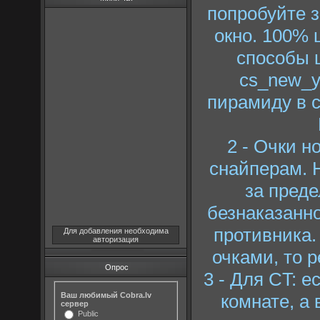
попробуйте з
окно. 100% 
способы ш
cs_new_y
пирамиду в c
2 - Очки н
снайперам. Н
за преде
безнаказанно
противника.
Для добавления необходима
авторизация
очками, то 
Опрос
3 - Для CT: 
комнате, а
Ваш любимый Cobra.lv
сервер
Public