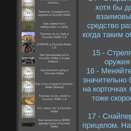
скачать...
хотя бы д
Замена стандартного
взаимовы
оружия в Counter-Strike
средство ра
Как совместить
киберспорт и учёбу
когда таким 
Тактика на cs_italy в
Counter Strike 1.6
STRAFE в Counter-Strike
1.6
15 - Стрел
Как тренироваться в
Counter Strike 1.6 (как
оружия 
повыси...
16 - Меняйт
Как понизить ping в
Counter-Strike
значительно 
Как стать отцом в Counter-
на корточках
Strike (Юмор)
тоже скоро
Тактика на de_dust2 в
Counter Strike 1.6
Что такое чит в Counter-
Strike
17 - Снайпе
Как посмотреть DEMO
прицелом. На
(демку) игры в Counter
Strike