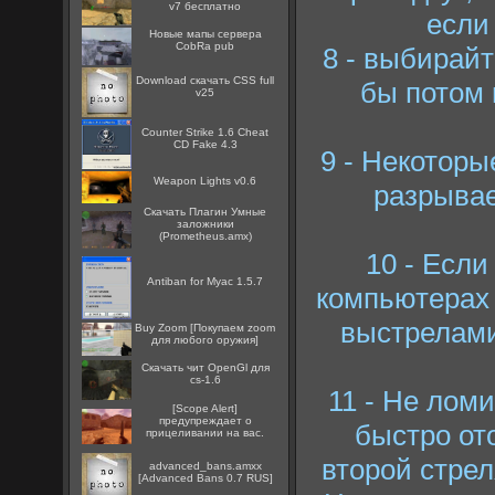
v7 бесплатно
если 
Новые мапы сервера
CobRa pub
8 - выбирайт
Download скачать CSS full
бы потом 
v25
Counter Strike 1.6 Cheat
CD Fake 4.3
9 - Некоторы
Weapon Lights v0.6
разрывае
Скачать Плагин Умные
заложники
(Prometheus.amx)
10 - Если
Antiban for Myac 1.5.7
компьютерах 
выстрелами
Buy Zoom [Покупаем zoom
для любого оружия]
Скачать чит OpenGl для
cs-1.6
11 - Не ломи
[Scope Alert]
предупреждает о
быстро от
прицеливании на вас.
второй стрел
advanced_bans.amxx
[Advanced Bans 0.7 RUS]