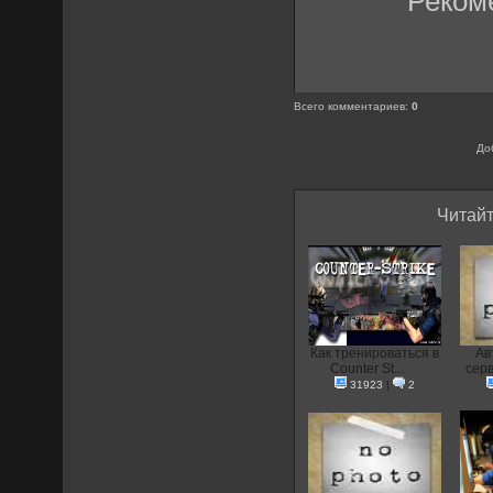
Реком
Всего комментариев
:
0
До
Читайт
Как тренироваться в
Ав
Counter St...
серв
31923
|
2