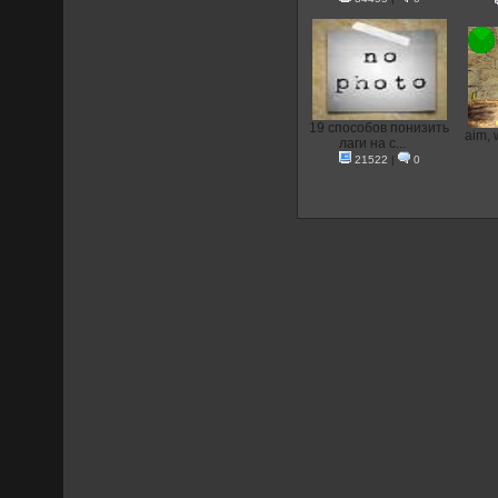
19 способов понизить
aim, 
лаги на с...
21522
|
0