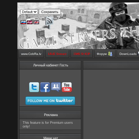
www.CobRa.lv
LIVE Stream
SMS SHOP
Форум
DownLoads
Личный кабинет Гость
Реклама
This feature is for Premium users
only!
Мини чат