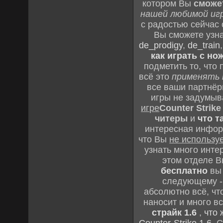
котором Вы
сможе
нашей любимой иг
с радостью сейчас
Вы сможете узна
de_prodigy
,
de_train
как играть с но
подметить то, что
всё это
применять 
все ваши партнёр
игры не задумыв
игре
Counter Strike
читеры
и
что т
интересная инфор
что Вы
не использу
узнать много интер
этом отделе 
бесплатно
вы 
следующему 
абсолютно всё, что
наносит и много в
страйк 1.6
,
что 