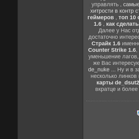
управлять ,
самые
хитрости в контр с
геймеров
,
топ 10
1.6
,
как сделать
Далее у Нас о
достаточно интере
Страйк 1.6
именно
Counter Strike 1.6
,
уменьшение лагов,
же Вас интересу
de_nuke
... Ну и в
несколько линков
карты de_dsut
вкратце и более