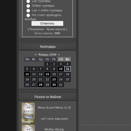
Lan турниры
Online турниры
Lan + online турниры
Не стоит проводить
вообще
[
·
]
Результаты
Архив опросов
Всего ответов:
1596
Календарь
«
Январь 2009
»
Пн
Вт
Ср
Чт
Пт
Сб
Вс
1
2
3
4
5
6
7
8
9
10
11
12
13
14
15
16
17
18
19
20
21
22
23
24
25
26
27
28
29
30
31
Разное из Файлов
Мины [Land Mines v1.3]
cal / cevo map pack
WinRar WinZip