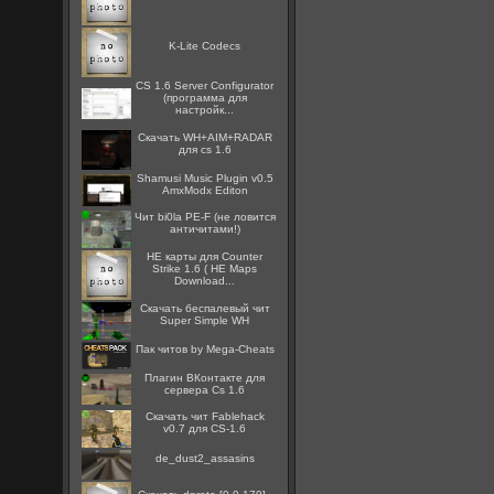
K-Lite Codecs
CS 1.6 Server Configurator
(программа для
настройк...
Скачать WH+AIM+RADAR
для cs 1.6
Shamusi Music Plugin v0.5
AmxModx Editon
Чит bi0la PE-F (не ловится
античитами!)
HE карты для Counter
Strike 1.6 ( HE Maps
Download...
Скачать беспалевый чит
Super Simple WH
Пак читов by Mega-Cheats
Плагин ВКонтакте для
сервера Cs 1.6
Скачать чит Fablehack
v0.7 для CS-1.6
de_dust2_assasins