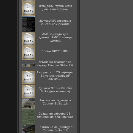
Установка Psycho Stats
для Counter Strike
Запуск AMX сервера в
консольном режиме
AMX команды для
админа, AMX Команды
админа
V!ntus КРУТ!!!!!!!!!
Установка плагинов на
сервер Counter Strike 1.6
Авторестарт CS сервера!
Serverdoc download/
скачать...
Делаем Лого в Counter
Strike (для новечков)
Тактика на de_aztec в
Counter Strike 1.6
Создание сервера CS,
специально для новичков
Тактика на de_prodigy в
Counter Strike 1.6