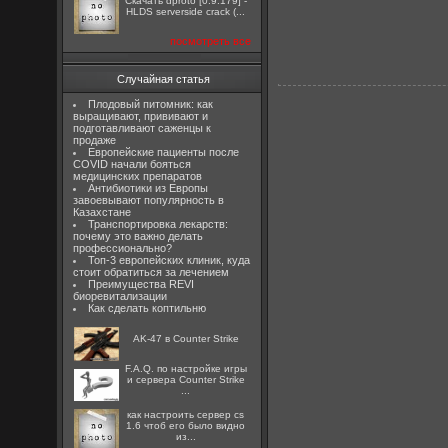
Скачать dproto [0.9.179] -
HLDS serverside crack (...
посмотреть все
Случайная статья
Плодовый питомник: как
выращивают, прививают и
подготавливают саженцы к
продаже
Европейские пациенты после
COVID начали бояться
медицинских препаратов
Антибиотики из Европы
завоевывают популярность в
Казахстане
Транспортировка лекарств:
почему это важно делать
профессионально?
Топ-3 европейских клиник, куда
стоит обратиться за лечением
Преимущества REVI
биоревитализации
Как сделать коптильню
AK-47 в Counter Strike
F.A.Q. по настройке игры
и сервера Counter Strike
...
как настроить сервер cs
1.6 чтоб его было видно
из...