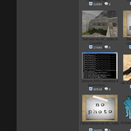
текстура, мо...
пл
12890
|
0
Тактика на de_aztec в
За
Counter ...
сер
17440
|
0
Запуск AMX сервера в
AK-47 
консольно...
30518
|
3
Избав
Прострелы на de_nuke
34455
|
0