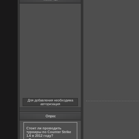
Для добавления необходима
авторизация
Опрос
Стоит ли проводить
турниры по Counter Strike
1.6 в 2012 году?