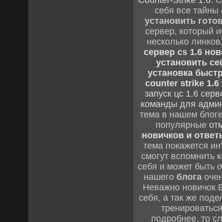
Counter-Strike 1.6
. 
себя все тайны
установить гото
сервер, который 
несколько линков
сервер cs 1.6 но
установить се
установка быстра
counter strike 1.6
запуск цс 1.6 сер
команды для адми
тема в нашем блоге
популярные
от
новичков и ответы
тема покажется ин
смогут вспомнить к
себя и может быть 
нашего
блога
очен
Неважно новичок В
себя, а так же под
тренироваться
подробнее, то с