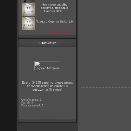
Что такое спрайт,
текстура, модель в
Counter Strik...
Поэма о Counter Strike 1.6
посмотреть все
Статистика
Всего: 34335 зарегистрированных
пользователей на сайте +
0
сегодня
и (0 вчера)
Онлайн всего:
3
Гостей:
3
Пользователей:
0