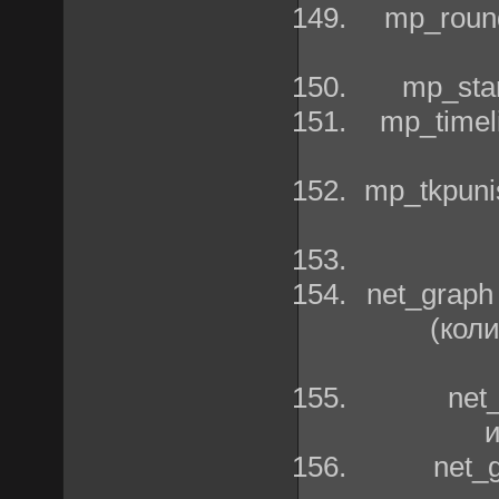
mp_roun
mp_sta
mp_timel
mp_tkpuni
net_grap
(кол
net
net_