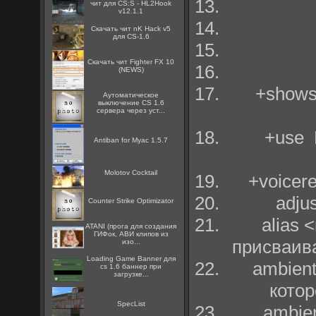
чит для CS:S - HL2Hook
v12.1.1
Скачать чит nK Hack v5
для CS-1.6
Скачать чит Fighter FX 10
(NEWS)
+shows
Аутоматическое
выключение CS 1.6
сервера через уст...
+use 
Antiban for Myac 1.5.7
Molotov Cocktail
+voicer
adju
Counter Strike Optimizator
alias
ATANI (прога для создания
ГИФок, АВИ клипов из
присваив
изо...
Loading Game Banner для
ambient
cs 1.6 баннер при
загрузке...
кото
SpecList
ambien