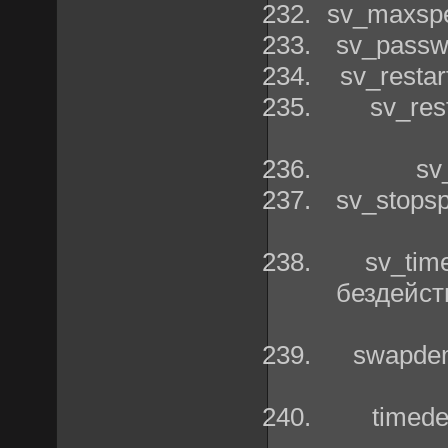
sv_maxspe
sv_passw
sv_resta
sv_res
sv
sv_stops
sv_tim
бездейст
swapde
timed