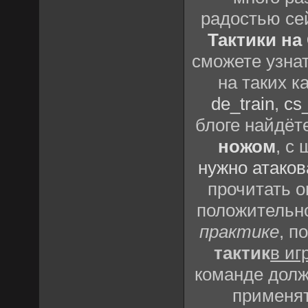
радостью се
Тактики на 
сможете узна
на таких к
de_train
,
cs_
блоге найдёт
ножом
, с
нужно атаков
прочитать о
положительно
практике
, п
тактик
в иг
команде долж
применят