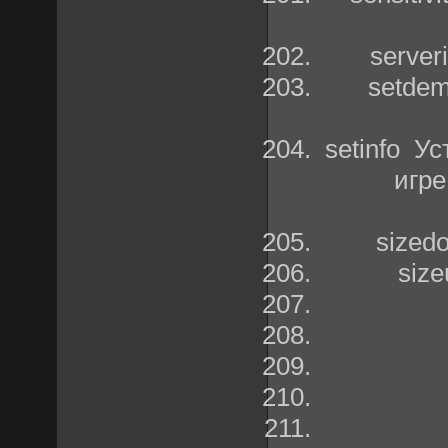
serve
setde
setinfo У
игре
sized
siz