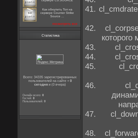
сервере CS:SOURCE
cl_cmdrat
Как обнулить Топ на
сервере Counter Strike
Source ...
посмотреть все
cl_corps
которого 
Статистика
cl_cro
cl_cr
cl_cr
Всего: 34335 зарегистрированных
пользователей на сайте +
0
cl_
сегодня
и (0 вчера)
динами
Онлайн всего:
8
Гостей:
8
Пользователей:
0
напр
cl_dow
cl_forwa