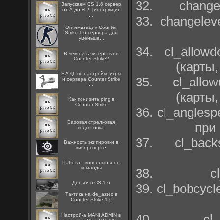
change
Запускаем CS 1.6 сервер
от А до Я !!! [инструкция
...
changelev
Оптимизация Counter
Strike 1.6 сервера для
уменьше...
cl_allow
В чем суть читерства в
Counter-Strike?
(карты
F.A.Q. по настройке игры
cl_allo
и сервера Counter Strike
...
(карты
Как понизить ping в
Counter-Strike
cl_angles
Базовая стрелковая
при
подготовка.
cl_back
Важность экипировки в
киберспорте
Работа с консолью и ее
команды
c
Деньги в CS 1.6
cl_bobcycl
Тактика на de_aztec в
Counter Strike 1.6
cl
Настройка MANI ADMIN в