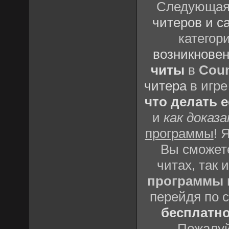
Следующая 
читеров и с
категор
возникновен
читы
в
Coun
читера
в игре
что делать 
и
как доказ
программы
! 
Вы сможете
читах, так 
программы
перейдя по 
бесплатн
Пожалуй