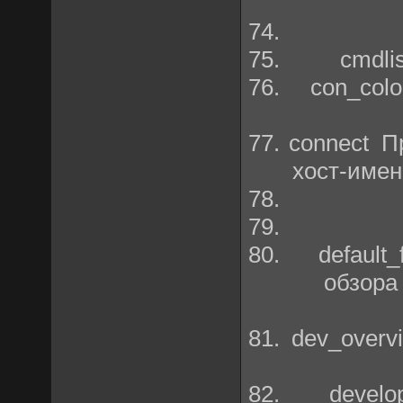
cmdli
con_colo
connect П
хост-имен
default
обзора
dev_overv
develo