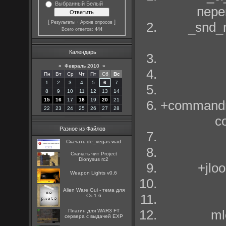
Выбранный Белый
пере
[
·
]
Результаты
Архив опросов
_snd_
Всего ответов:
444
Календарь
«
Февраль 2010
»
Пн
Вт
Ср
Чт
Пт
Сб
Вс
1
2
3
4
5
6
7
8
9
10
11
12
13
14
15
16
17
18
19
20
21
+commandm
22
23
24
25
26
27
28
с
Разное из Файлов
Скачать de_vegas.wad
Скачать чит Project
Dionysus rc2
+jlo
Weapon Lights v0.6
Alien Ware Gui - тема для
Cs 1.6
ml
Плагин для WAR3 FT
сервера с выдачей EXP