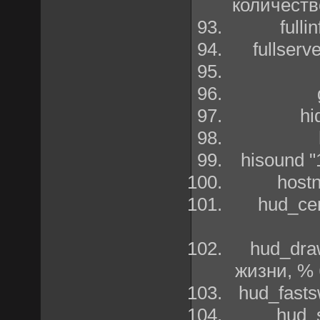
количеств
full
fullser
hi
hisound 
host
hud_ce
hud_dra
жизни, % 
hud_fast
hud_