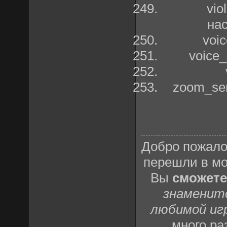
vio
на
voi
voice_
zoom_sen
Добро пожало
перешли в м
Вы
сможете
знаменит
любимой иг
много р