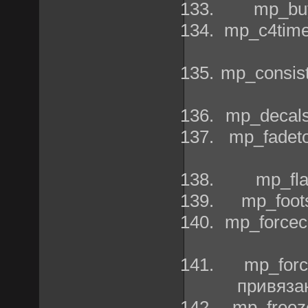
mp_buy
mp_c4time
mp_consis
mp_decal
mp_fadet
mp_fla
mp_foot
mp_forcec
mp_for
привяза
mp_freez