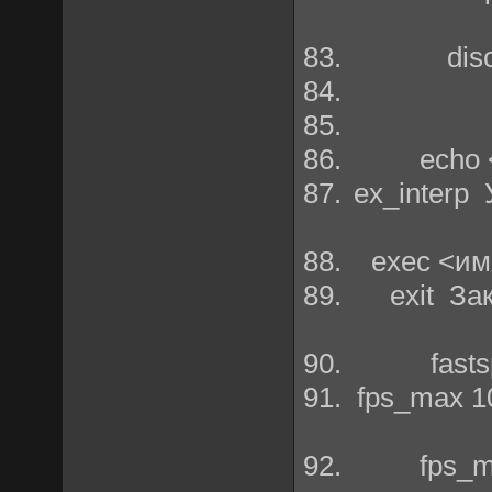
dis
echo 
ex_interp 
exec <им
exit За
fast
fps_max 1
fps_