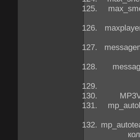
max_smo
maxplaye
messagem
messag
MP3V
mp_auto
mp_autote
кол