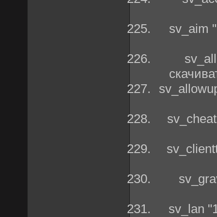
sv_aim 
sv_al
скачива
sv_allowu
sv_chea
sv_clien
sv_gra
sv_lan 