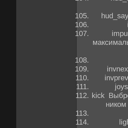
hud_say
impu
максималь
invne
invpre
joy
kick Выбр
ником
li