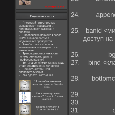
посмотреть все
appen
Случайная статья
Плодовый питомник: как
выращивают, прививают и
banid <м
подготавливают саженцы к
продаже
Европейские пациенты после
доступ на
COVID начали бояться
медицинских препаратов
Антибиотики из Европы
завоевывают популярность в
Казахстане
b
Транспортировка лекарств:
почему это важно делать
профессионально?
bind <к
Топ-3 европейских клиник, куда
стоит обратиться за лечением
Преимущества REVI
биоревитализации
Как сделать коптильню
bottomc
19 способов понизить
лаги на сервере Counter
Strik...
Как компилировать
плагины? *.sma to *.amxx
(compil...
Борьба с читами в
Counter Strike 1.6