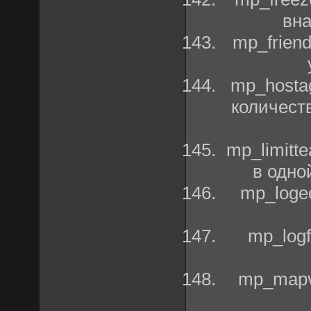
вна
mp_friend
mp_hosta
количеств
mp_limitt
в одно
mp_loge
mp_logf
mp_mapvo