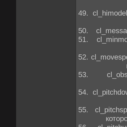
cl_himode
cl_messa
cl_minmo
cl_movesp
cl_ob
cl_pitchd
cl_pitchs
котор