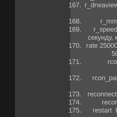
r_drwavie
r_mm
r_speed
секунду,
rate 2500
5
rc
rcon_pa
reconnec
reco
restart