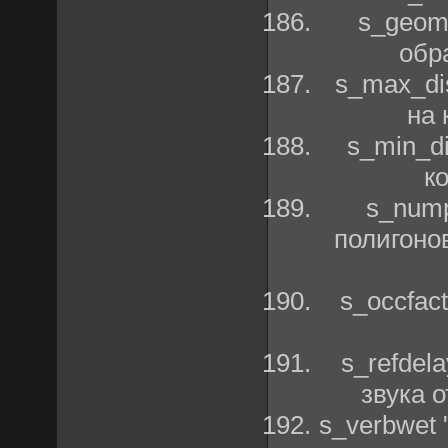
s_geom
обр
s_max_di
на 
s_min_d
к
s_nump
полигоно
s_occfac
s_refdel
звука о
s_verbwet 