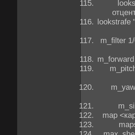
look
отцен
lookstraf
m_filter
m_forward
m_pitc
m_yaw
m_si
map <кар
map
max_she