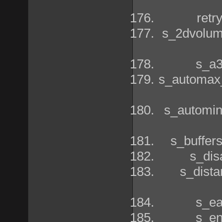
ret
s_2dvolum
s_a
s_automax
s_automin
s_buffer
s_di
s_dist
s_e
s_e