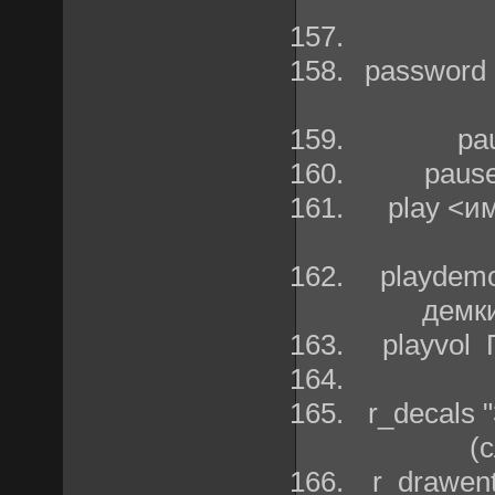
password
pa
paus
play <и
playdem
демк
playvol
r_decals
(
r_drawen