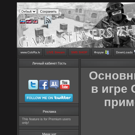
www.CobRa.lv
LIVE Stream
SMS SHOP
Форум
DownLoads
Личный кабинет Гость
Основн
в игре 
прим
Реклама
This feature is for Premium users
only!
Мини чат