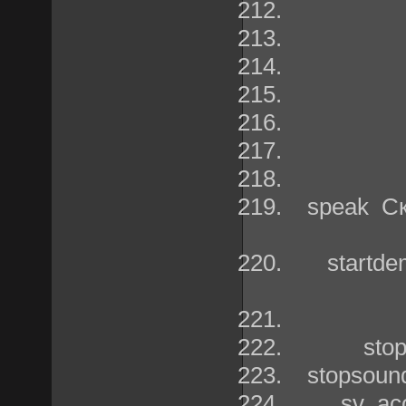
speak Ск
startd
sto
stopsoun
sv_ac