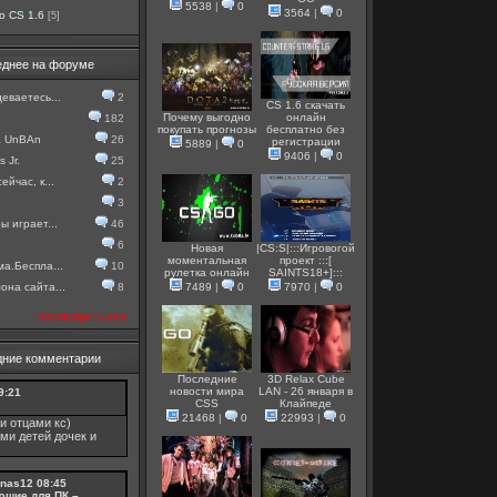
5538
|
0
3564
|
0
о CS 1.6
[5]
еднее на форуме
еваетесь...
2
CS 1.6 скачать
Почему выгодно
онлайн
182
покупать прогнозы
бесплатно без
а UnBAn
26
регистрации
5889
|
0
9406
|
0
 Jr.
25
ейчас, к...
2
3
ы играет...
46
6
Новая
|CS:S|:::Игровогой
моментальная
проект :::[
ма.Беспла...
10
рулетка онлайн
SAINTS18+]:::
она сайта...
8
7489
|
0
7970
|
0
посмотреть все
дние комментарии
Последние
3D Relax Cube
новости мира
LAN - 26 января в
9:21
CSS
Клайпеде
21468
|
0
22993
|
0
и отцами кс)
ми детей дочек и
nas12
08:45
ющие для ПК –