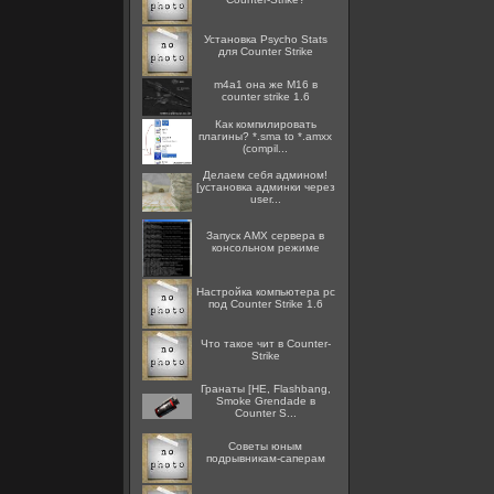
Установка Psycho Stats
для Counter Strike
m4a1 она же M16 в
counter strike 1.6
Как компилировать
плагины? *.sma to *.amxx
(compil...
Делаем себя админом!
[установка админки через
user...
Запуск AMX сервера в
консольном режиме
Настройка компьютера pc
под Counter Strike 1.6
Что такое чит в Counter-
Strike
Гранаты [HE, Flashbang,
Smoke Grendade в
Counter S...
Советы юным
подрывникам-саперам