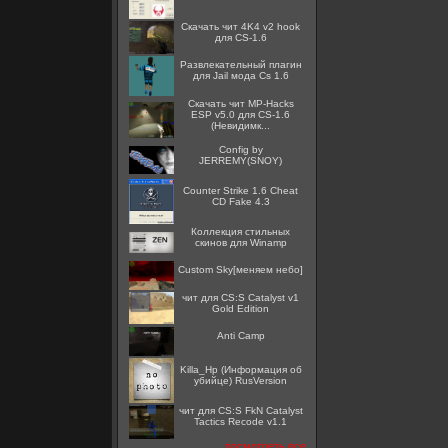
Скачать чит 4K4 v2 hook
для CS-1.6
Развлекательный плагин
для Jail мода Cs 1.6
Скачать чит MP-Hacks
ESP v5.0 для CS-1.6
(Невидимк...
Config by
JERREMY(SNOY)
Counter Strike 1.6 Cheat
CD Fake 4.3
Коллекция стильных
скинов для Winamp
Custom Sky[меняем небо]
чит для CS:S Catalyst v1
Gold Edition
Anti Camp
Killa_Hp (Информация об
убийце) RusVersion
чит для CS:S FkN Catalyst
Tactics Recode v1.1
посмотреть все