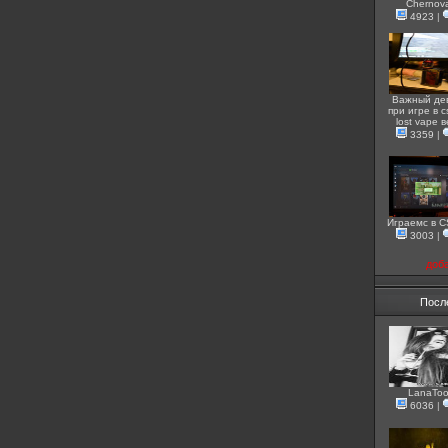
Chernov
4923
|
Важный де
при игре в c
lost vape 
3359
|
Играемс в 
3003
|
доб
Посл
LanaToo
6036
|