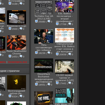
ar
Фотография 1
0
3198
|
0
ESL Baltics:
Techlabs Cup UA
послезавтра -
2012 [LIVE]
вторая
квалификация !
25080
|
0
вайс
17769
|
0
s:go -
Разминка в cs:go
вейп
2930
|
0
0
Официальный
Пять
анонс ESL Baltics:
составляющих
старт сезона в
про геймера
Razer Deathadder
эти выходные!
CS:GO
18236
|
0
Chroma
20659
|
0
0
2453
|
0
авить
|
посмотреть все
едние странички
DreamHack
CS:GO первый
Bucharest:
турнир от
международная
gamesnet [LIVE]
квалификация
17441
|
0
19551
|
0
Волгоградский
l
паблик (Ак...
0
6324
|
0
EMS Winter 2012: