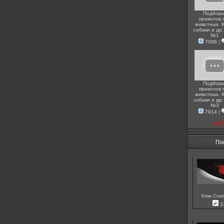
Подборк
приколов 
животных. 
собаки и др.
№1
7098
|
Подборк
приколов 
животных. 
собаки и др.
№3
7914
|
доб
По
Клан Count
3