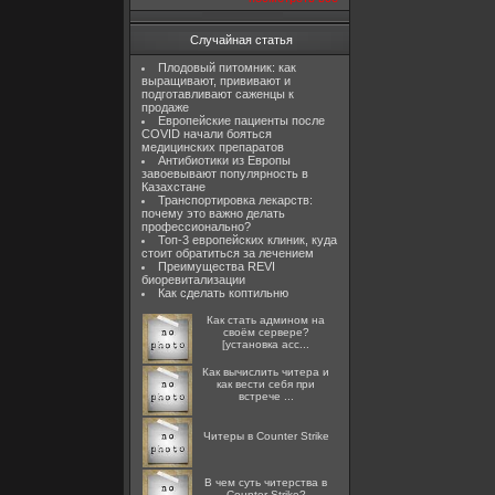
Случайная статья
Плодовый питомник: как
выращивают, прививают и
подготавливают саженцы к
продаже
Европейские пациенты после
COVID начали бояться
медицинских препаратов
Антибиотики из Европы
завоевывают популярность в
Казахстане
Транспортировка лекарств:
почему это важно делать
профессионально?
Топ-3 европейских клиник, куда
стоит обратиться за лечением
Преимущества REVI
биоревитализации
Как сделать коптильню
Как стать админом на
своём сервере?
[установка acc...
Как вычислить читера и
как вести себя при
встрече ...
Читеры в Counter Strike
В чем суть читерства в
Counter-Strike?