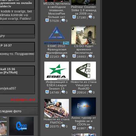
едложения на онлайн
M5.LOL пустились
alder.lv
в свободное
Рейтинг Counter-
плавание,
Strike 1.6 команд
 kodols ir svarīgs, bet
MoscowFive
за 2009 год
klimata kontrole
vai
больше нет
17190
|
0
tikpat svarīgi. Paldies!
57028
|
0
3
БРУ
_P
10:37
ESWC 2012:
CS:GO будет
Французская
временно
квалификация
бесплатным
конец-то. Поздравляю
22163
|
0
16993
|
0
eka8
15:36
ан [PaTRoN]
Информация о
Новости из стана
ESEA League
Virtus.pro и
.com/jeka897
Season 13
Rush3D
14749
|
0
20914
|
0
посмотреть все
следние фото
Анонс турнир от
Новости из стана
fragbite.se и
FNATICrc
СDON.se
20375
|
0
41987
|
0