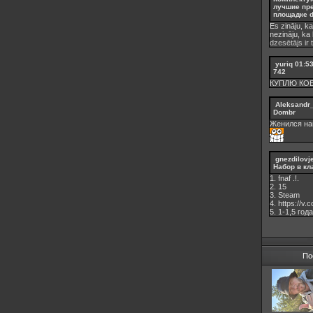
лучшие пр
площадке d
Es zināju, ka
nezināju, ka
dzesētājs ir 
yuriq
01:5
742
КУПЛЮ КО
Aleksandr
Dombr
Женился на
gnezdilovj
Набор в кл
1. fnaf .!.
2. 15
3. Steam
4. https://v
5. 1-1,5 годa
По