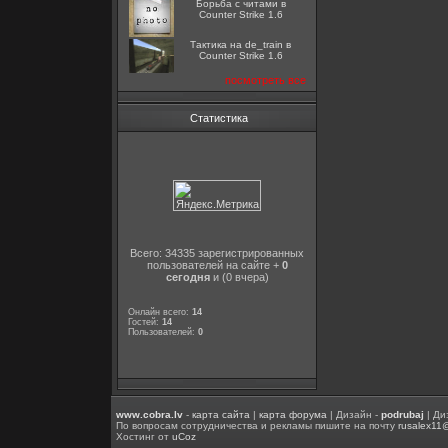
Борьба с читами в
Counter Strike 1.6
Тактика на de_train в
Counter Strike 1.6
посмотреть все
Статистика
Всего: 34335 зарегистрированных
пользователей на сайте +
0
сегодня
и (0 вчера)
Онлайн всего:
14
Гостей:
14
Пользователей:
0
www.cobra.lv
-
карта сайта
|
карта форума
| Дизайн -
podrubaj
| Ди
По вопросам сотрудничества и рекламы пишите на почту
rusalex11
Хостинг от
uCoz