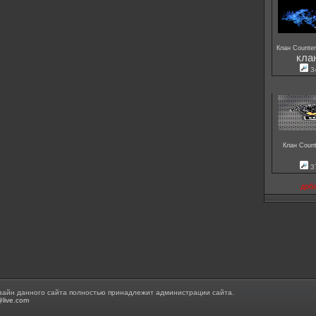
Клан Counter
кла
3
Клан Count
3
доб
зайн данного сайта полностью принадлежит администрации сайта.
@live.com