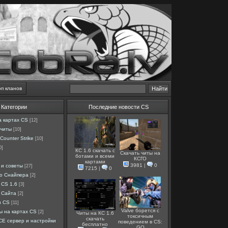
оп кланов
Категории
Последние новости CS
а картах CS
[12]
 читы
[10]
Counter Strike
[10]
0]
КС 1.6 скачать с
Скачать читы на
ботами и всеми
КСГО
картами
3981
|
0
 и советы
[27]
7215
|
0
ро Снайпера
[2]
 CS 1.6
[3]
 Сайта
[2]
и CS
[11]
Valve борется с
ы на картах CS
[2]
Читы на КС 1.6
токсичным
скачать
E сервер и настройки
поведением в CS:
бесплатно
GO