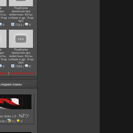
а
Подборка
про
приколов про
Коты,
животных. Коты,
 Угар
собаки и др. Угар
№2
0
7312
|
0
а
Подборка
про
приколов про
Коты,
животных. Коты,
 Угар
собаки и др. Угар
№4
0
7355
|
0
авить
|
посмотреть все
следние кланы
ℕℤツ
-
er Strike 1.6
138 |
0 |
5