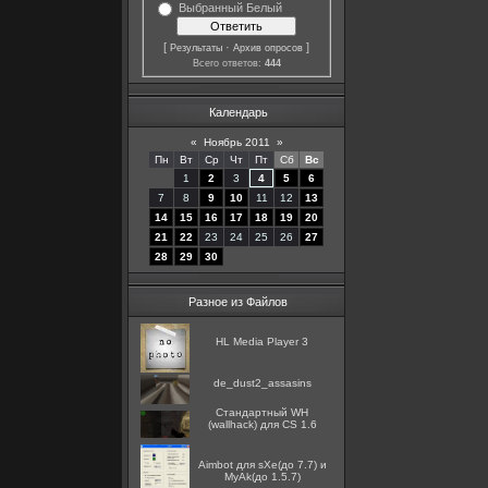
Выбранный Белый
[
·
]
Результаты
Архив опросов
Всего ответов:
444
Календарь
«
Ноябрь 2011
»
Пн
Вт
Ср
Чт
Пт
Сб
Вс
1
2
3
4
5
6
7
8
9
10
11
12
13
14
15
16
17
18
19
20
21
22
23
24
25
26
27
28
29
30
Разное из Файлов
HL Media Player 3
de_dust2_assasins
Стандартный WH
(wallhack) для CS 1.6
Aimbot для sXe(до 7.7) и
MyAk(до 1.5.7)