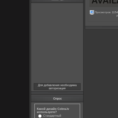
Просмотров:
115
Р
Для добавления необходима
авторизация
Опрос
Какой дизайн Cobra.lv
используете?
Стандартный