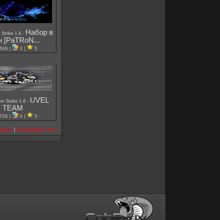
Набор в
-
 Strike 1.6
н [PaTRoN...
469 |
3 |
5
UVEL
-
er Strike 1.6
TEAM
758 |
0 |
5
авить
|
посмотреть все