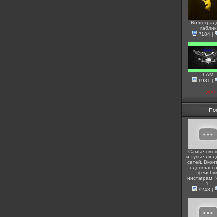
Волгоград
паблик
7184
|
LAM
6981
|
доб
По
Самые сме
и тупые люди
сетей. Вконт
одноклассн
фейсбук
инстаграм. 
1.
9243
|