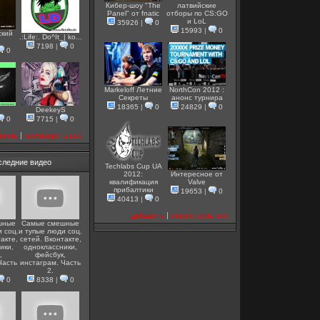
Кибер-шоу "The
латвийские
Panel" от fnatic
отборы по CS:GO
и LoL
35926
|
0
15993
|
0
ский
.:Life:. Do^It_| ko...
7198
|
0
0
Markeloff Летние
NorthCon 2012 :
Секреты
анонс турнира
18365
|
0
24829
|
0
DeekeyS
0
7715
|
0
авить
|
посмотреть все
следние видео
Techlabs Cup UA
2012:
Интересное от
квалификация
Valve
прибалтики
19653
|
0
40413
|
0
добавить
|
посмотреть все
шные
Самые смешные
 соц.
и тупые люди соц.
акте,
сетей. Вконтакте,
ики,
одноклассники,
,
фейсбук,
Часть
инстаграм. Часть
2.
0
8338
|
0