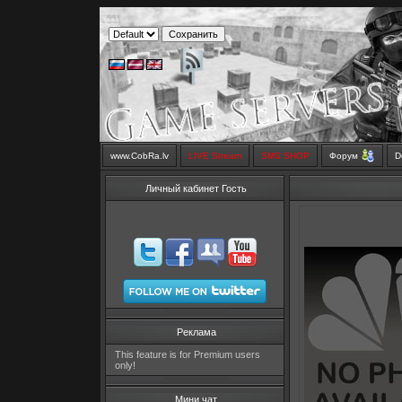
www.CobRa.lv
LIVE Stream
SMS SHOP
Форум
D
Личный кабинет Гость
Реклама
This feature is for Premium users
only!
Мини чат