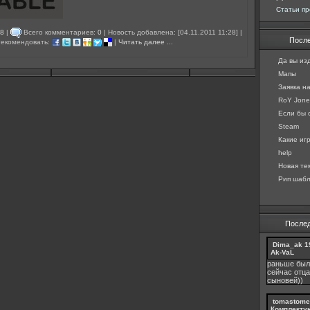
Статьи пр
48
|
Всего комментариев:
0
| Новость добавлена: [04.11.2011 11:28] |
Посл
екомендовать:
|
Читать далее ...
Да вы изд
Мапы
Заявка н
RoY Jones
Если бы с
Steam
Какие игр
help
Новая те
Рип шабл
После
Dima_ak
1
Ak-VaL
раньше был
сейчас отца
сыновей))
tomastome
Комплекту