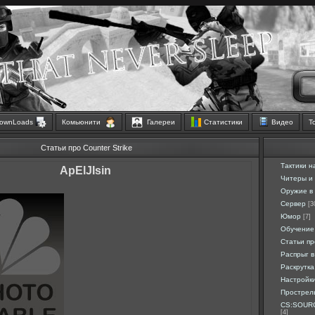
ownLoads
Комьюнити
Галереи
Статистики
Видео
Т
Статьи про Counter Strike
Тактики н
ApElJIsin
Читеры и
Оружие в 
Сервер
[3
Юмор
[7]
Обучение
Статьи п
Распрыг в
Раскрутка
Настройк
Прострел
CS:SOURC
[4]