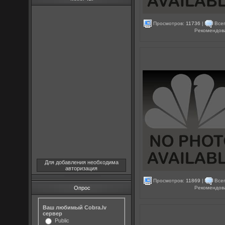
Просмотров:
11736
|
Всег
Рекомендов
Для добавления необходима
авторизация
Просмотров:
11869
|
Всег
Рекомендов
Опрос
Ваш любимый Cobra.lv
сервер
Public