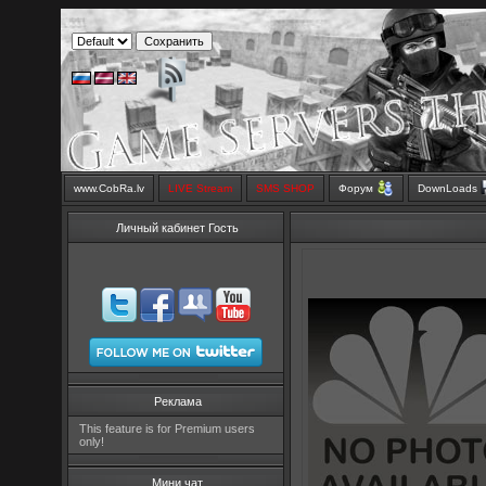
www.CobRa.lv
LIVE Stream
SMS SHOP
Форум
DownLoads
Личный кабинет Гость
Реклама
This feature is for Premium users
only!
Мини чат