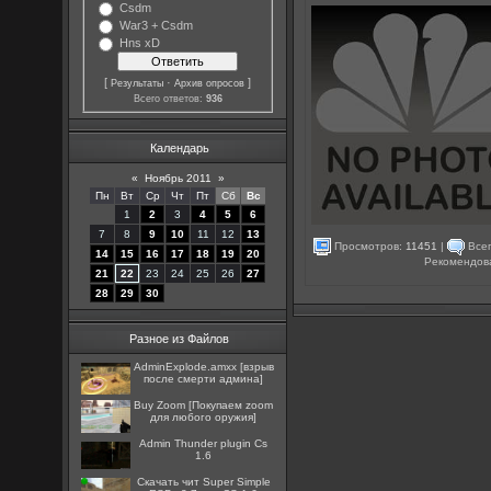
Csdm
War3 + Csdm
Hns xD
[
·
]
Результаты
Архив опросов
Всего ответов:
936
Календарь
«
Ноябрь 2011
»
Пн
Вт
Ср
Чт
Пт
Сб
Вс
1
2
3
4
5
6
7
8
9
10
11
12
13
Просмотров:
11451
|
Всег
14
15
16
17
18
19
20
Рекомендов
21
22
23
24
25
26
27
28
29
30
Разное из Файлов
AdminExplode.amxx [взрыв
после смерти админа]
Buy Zoom [Покупаем zoom
для любого оружия]
Admin Thunder plugin Cs
1.6
Скачать чит Super Simple