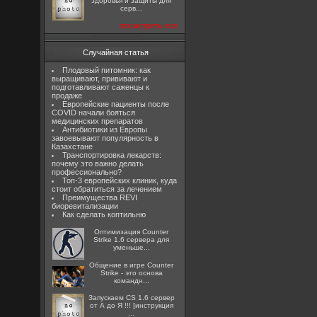
здоровья и защиты для
серв...
посмотреть все
Случайная статья
Плодовый питомник: как
выращивают, прививают и
подготавливают саженцы к
продаже
Европейские пациенты после
COVID начали бояться
медицинских препаратов
Антибиотики из Европы
завоевывают популярность в
Казахстане
Транспортировка лекарств:
почему это важно делать
профессионально?
Топ-3 европейских клиник, куда
стоит обратиться за лечением
Преимущества REVI
биоревитализации
Как сделать коптильню
Оптимизация Counter
Strike 1.6 сервера для
уменьше...
Общение в игре Counter
Strike - это основа
командн...
Запускаем CS 1.6 сервер
от А до Я !!! [инструкция
...