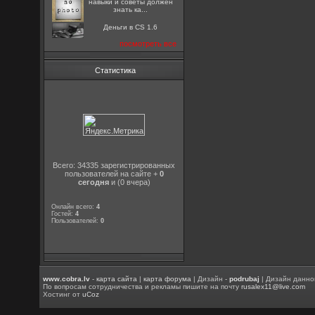
навыки и советы должен
знать ка...
Деньги в CS 1.6
посмотреть все
Статистика
Всего: 34335 зарегистрированных
пользователей на сайте +
0
сегодня
и (0 вчера)
Онлайн всего:
4
Гостей:
4
Пользователей:
0
www.cobra.lv
-
карта сайта
|
карта форума
| Дизайн -
podrubaj
| Дизайн данно
По вопросам сотрудничества и рекламы пишите на почту
rusalex11@live.com
Хостинг от
uCoz