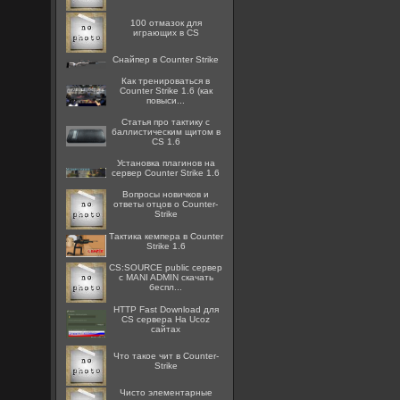
100 отмазок для
играющих в CS
Снайпер в Counter Strike
Как тренироваться в
Counter Strike 1.6 (как
повыси...
Статья про тактику с
баллистическим щитом в
CS 1.6
Установка плагинов на
сервер Counter Strike 1.6
Вопросы новичков и
ответы отцов о Counter-
Strike
Тактика кемпера в Counter
Strike 1.6
CS:SOURCE public сервер
с MANI ADMIN скачать
беспл...
HTTP Fast Download для
CS сервера На Ucoz
сайтах
Что такое чит в Counter-
Strike
Чисто элементарные