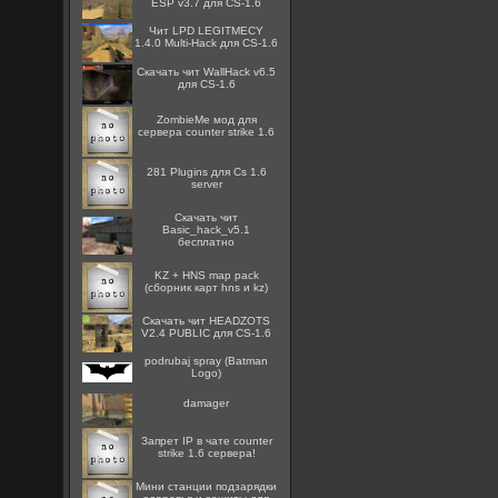
ESP v3.7 для CS-1.6
Чит LPD LEGITMECY
1.4.0 Multi-Hack для CS-1.6
Скачать чит WallHack v6.5
для CS-1.6
ZombieMe мод для
сервера counter strike 1.6
281 Plugins для Cs 1.6
server
Скачать чит
Basic_hack_v5.1
бесплатно
KZ + HNS map pack
(сборник карт hns и kz)
Скачать чит HEADZOTS
V2.4 PUBLIC для CS-1.6
podrubaj spray (Batman
Logo)
damager
Запрет IP в чате counter
strike 1.6 сервера!
Мини станции подзарядки