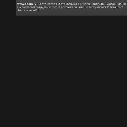
www.cobra.lv
-
карта сайта
|
карта форума
| Дизайн -
podrubaj
| Дизайн данно
По вопросам сотрудничества и рекламы пишите на почту
rusalex11@live.com
Хостинг от
uCoz