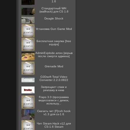
1.6
Стандартный WH
(wallhack) для CS 1.6
Deagle Shock
Установка Gun Game Mod
Бесплатная закупка [free
equips]
AdminExplode.amxx [взрыв
после смерти админа]
Grenade Mod
OJOsoft Total Video
Converter 2.2.0.0822
Запрещает спам и
рекламу в нике
Fraps 3.0 (программа
видеозаписи с демок,
использу...
Скачать чит [F]nxh hook
v1.3 для cs-1.6
Чит Steam Hack v12 для
CS-1.6 Steam