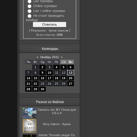
Lan турниры
Online турниры
Lan + online турниры
Не стоит проводить
вообще
[
·
]
Результаты
Архив опросов
Всего ответов:
1596
Календарь
«
Ноябрь 2011
»
Пн
Вт
Ср
Чт
Пт
Сб
Вс
1
2
3
4
5
6
7
8
9
10
11
12
13
14
15
16
17
18
19
20
21
22
23
24
25
26
27
28
29
30
Разное из Файлов
Скачать чит BV Cheat для
CS-1.6
Ногу Свело - Кукла
Admin Thunder plugin Cs