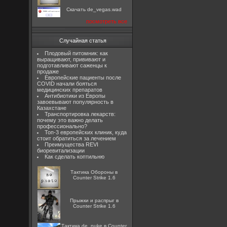
Скачать de_vegas.wad
посмотреть все
Случайная статья
Плодовый питомник: как
выращивают, прививают и
подготавливают саженцы к
продаже
Европейские пациенты после
COVID начали бояться
медицинских препаратов
Антибиотики из Европы
завоевывают популярность в
Казахстане
Транспортировка лекарств:
почему это важно делать
профессионально?
Топ-3 европейских клиник, куда
стоит обратиться за лечением
Преимущества REVI
биоревитализации
Как сделать коптильню
Тактика Обороны в
Counter Strike 1.6
Прыжки и распрыг в
Counter Strike 1.6
Тактика de_nuke в Counter