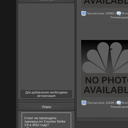
Просмотров:
12092
|
Всег
Рекомендов
Для добавления необходима
авторизация
Просмотров:
11428
|
Всег
Рекомендов
Опрос
Стоит ли проводить
турниры по Counter Strike
1.6 в 2012 году?