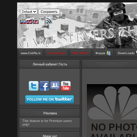
www.CobRa.lv
LIVE Stream
SMS SHOP
Форум
DownLoads
Личный кабинет Гость
Реклама
This feature is for Premium users
only!
Мини чат