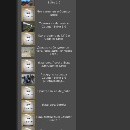
Strike 1.6
Что такое чит в Counter-
Strike
Тактика на de_train в
Counter Strike 1.6
Как стрелять из MP5 в
Counter Strike
Делаем себя админом!
[установка админки через
user...
Установка Psycho Stats
для Counter Strike
Раскрутка сервера
Counter Strike 1.6
[инструкция д...
Прострелы на de_nuke
Установка бомбы
Радиокоманды в Counter
Strike 1.6