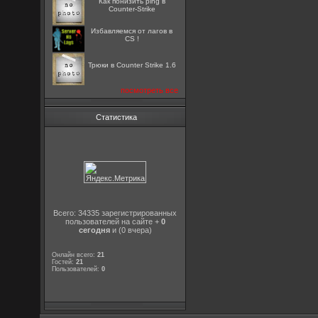
Как понизить ping в
Counter-Strike
Избавляемся от лагов в
CS !
Трюки в Counter Strike 1.6
посмотреть все
Статистика
Всего: 34335 зарегистрированных
пользователей на сайте +
0
сегодня
и (0 вчера)
Онлайн всего:
21
Гостей:
21
Пользователей:
0