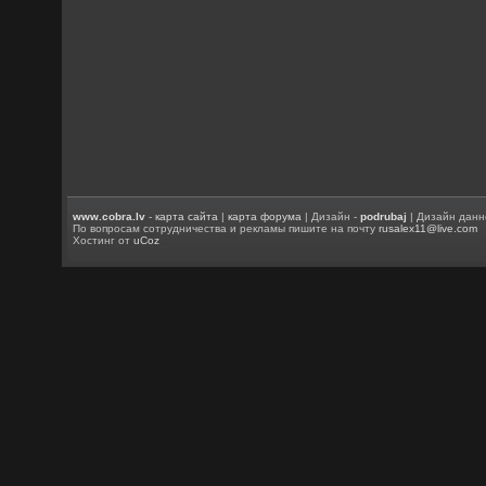
www.cobra.lv
-
карта сайта
|
карта форума
| Дизайн -
podrubaj
| Дизайн данн
По вопросам сотрудничества и рекламы пишите на почту
rusalex11@live.com
Хостинг от
uCoz