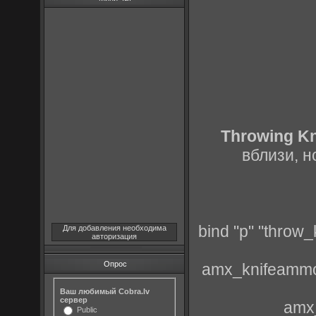
Throwing K
вблизи, н
bind "p" "throw
Для добавления необходима
авторизация
Опрос
amx_knifeammo
Ваш любимый Cobra.lv
сервер
amx_
Public