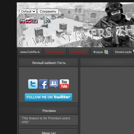
www.CobRa.lv
LIVE Stream
SMS SHOP
Форум
DownLoads
Личный кабинет Гость
Реклама
This feature is for Premium users
only!
Мини чат