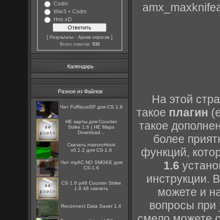
Csdm
amx_maxknifea
War3 + Csdm
Hns xD
[
·
]
Результаты
Архив опросов
Всего ответов:
936
Календарь
Разное из Файлов
На этой стр
Чит FuRiousSP для CS 1.6
такое
плагин
(e
HE карты для Counter
такое дополнен
Strike 1.6 ( HE Maps
Download...
более прият
Скачать mainzoHook
функций, кото
v0.1.2 для CS-1.6
1.6
установ
Чит myAC NO SMOKE для
CS-1.6
инструкции. 
CS 1.6 p48 Counter Strike
1.6 48 скачать
можете и н
вопросы при
Reconnect Data Saver 1.4
смело можете о