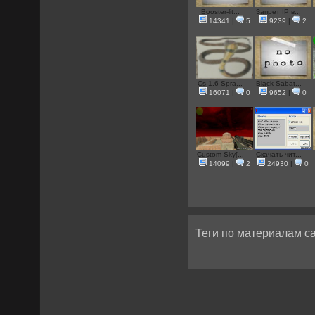
Booster-lit...
Запрет IP в...
14341
|
5
9239
|
2
Cs 1.6 Spra...
Black Sabat...
16071
|
0
9652
|
0
Custom Sky[...
Скачать чит...
14099
|
2
24930
|
0
Теги по материалам са