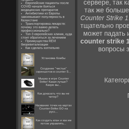
сервере, так к
Европейские пациенты после
COVID начали бояться
так же больше
медицинских препаратов
Антибиотики из Европы
Counter Strike 
завоевывают популярность в
Казахстане
Транспортировка лекарств:
тщательно пров
почему это важно делать
профессионально?
может падать 
Топ-3 европейских клиник, куда
стоит обратиться за лечением
counter strike
Преимущества REVI
биоревитализации
вопросы 
Как сделать коптильню
Установка бомбы
Создание "чистых"
скриншотов в counter S...
Категор
Мышка в игре Counter
Strike! Какая лучше?
Какую вы...
Как доказать что вы не
читер?
Название точек на картах
Counter-Strike:GO на
русс...
Как создать клан и как им
потом управлять...