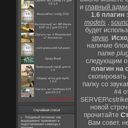
Скачать чит Limmid FX для
CS-1.6
и
главный адми
1.6 плагин
з
MoscowFive config 2011
models
,
soun
Бесплатный чит MP-Hacks
ESP v3.2 для CS-1.6
будет исполь
Скачать чит X-Resurrected
звуки
.
Исхо
v7 бесплатно
наличие бло
cs16 protocol48 full patch
папке
plu
Spray Brasil
следующим о
плагин на 
Прикольный спрэй для cs
1.6
скопировать
Сборка читов для myAC
1.6.0
папку со звук
Скачать чит morihaeq b15
#4 
для CS-1.6
SERVER\cstrike
посмотреть все
новой строч
Случайная статья
прочитайте
Ст
Плодовый питомник: как
выращивают, прививают и
Вам совет, 
подготавливают саженцы к
продаже