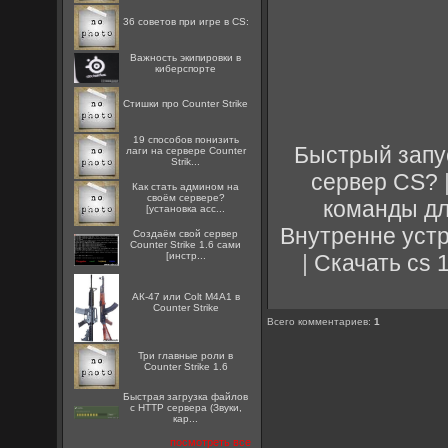
36 советов при игре в CS:
Важность экипировки в
киберспорте
Стишки про Counter Strike
19 способов понизить
Быстрый запу
лаги на сервере Counter
Strik...
сервер CS?
Как стать админом на
своём сервере?
команды д
[установка acc...
Внутренне устр
Создаём свой сервер
Counter Strike 1.6 сами
|
Скачать cs 1
[инстр...
АК-47 или Colt M4A1 в
Counter Strike
Всего комментариев
:
1
Три главные роли в
Counter Strike 1.6
Быстрая загрузка файлов
с HTTP сервера (Звуки,
кар...
посмотреть все