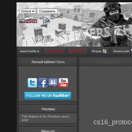
www.CobRa.lv
LIVE Stream
SMS SHOP
Форум
DownLoads
Личный кабинет Гость
Реклама
This feature is for Premium users
only!
cs16_protoco
Мини чат