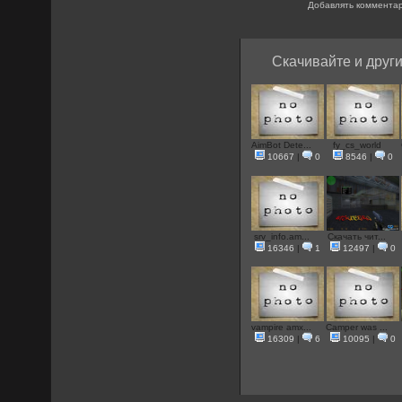
Добавлять комментар
Скачивайте и други
AimBot Dete...
fy_cs_world
10667
|
0
8546
|
0
srv_info.am...
Скачать чит...
16346
|
1
12497
|
0
vampire amx...
Camper was ...
16309
|
6
10095
|
0