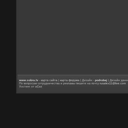
www.cobra.lv
-
карта сайта
|
карта форума
| Дизайн -
podrubaj
| Дизайн данн
По вопросам сотрудничества и рекламы пишите на почту
rusalex11@live.com
Хостинг от
uCoz