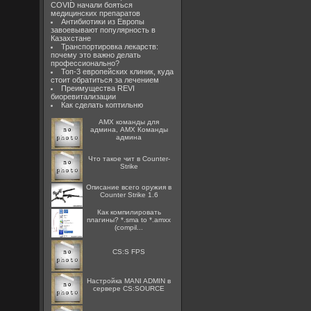
COVID начали бояться
медицинских препаратов
Антибиотики из Европы
завоевывают популярность в
Казахстане
Транспортировка лекарств:
почему это важно делать
профессионально?
Топ-3 европейских клиник, куда
стоит обратиться за лечением
Преимущества REVI
биоревитализации
Как сделать коптильню
AMX команды для
админа, AMX Команды
админа
Что такое чит в Counter-
Strike
Описание всего оружия в
Counter Strike 1.6
Как компилировать
плагины? *.sma to *.amxx
(compil...
CS:S FPS
Настройка MANI ADMIN в
сервере CS:SOURCE