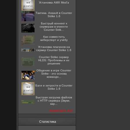
Установка AMX Mod'a
Тактика. Assault в Counter
Strike 1.6
Быстрый коннект к
серверам в клиенте
Counter Strik...
Как совместить
киберспорт и учёбу
Установка плагинов на
сервер Counter Strike 1.6
Counter Strike сервер
HLDS: Проблемы и их
решение
Общение в игре Counter
Strike - это основа
командн...
Баги и хитрости в Counter
Strike 1.6
Быстрая загрузка файлов
с HTTP сервера (Звуки,
кар...
посмотреть все
Статистика