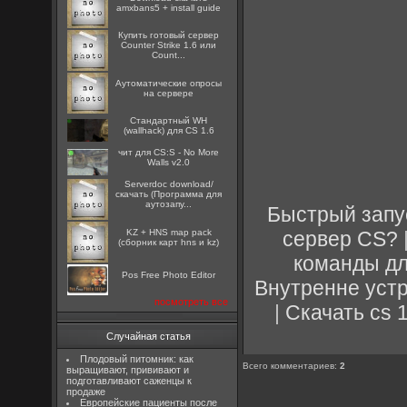
amxbans5 + install guide
Купить готовый сервер
Counter Strike 1.6 или
Count...
Аутоматические опросы
на сервере
Стандартный WH
(wallhack) для CS 1.6
чит для CS:S - No More
Walls v2.0
Serverdoc download/
скачать (Программа для
аутозапу...
Быстрый запу
сервер CS?
KZ + HNS map pack
(сборник карт hns и kz)
команды д
Pos Free Photo Editor
Внутренне устр
посмотреть все
|
Скачать cs 1
Случайная статья
Плодовый питомник: как
Всего комментариев
:
2
выращивают, прививают и
подготавливают саженцы к
продаже
Европейские пациенты после