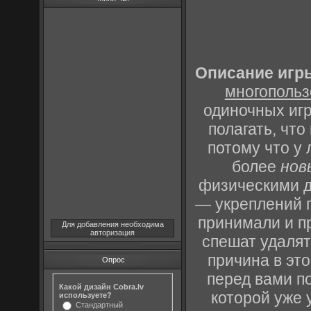
Описание игры
многопольз
одиночных игр
полагать, что
потому что у
более
нов
физическими д
— укреплений 
принимали и п
Для добавления необходима
авторизация
спешат удалят
причина в это
Опрос
перед вами п
Какой дизайн Cobra.lv
которой уже 
используете?
Стандартный