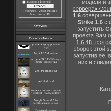
модели и 
Выбранный Белый
серверах Count
[
·
]
Результаты
Архив опросов
1.6
совершенно
Всего ответов:
444
Strike 1.6
с 
Календарь
запустить
Co
проекта Вам 
Разное из Файлов
1.6 48 прото
podrubaj spray (Batman
сборок этой 
Logo)
Trayit 4.6.5 download
запустив её, 
чит для CS:S FkN Catalyst
них и следи
Tactics Recode v1.1
Error Messages IDs
paintball mod
Кат
Уменьшаем пинг сервера
и игроков [AMXX-Booster]
Deagle Giver v1.0 by
bow[Халявный deagle]
Download скачать