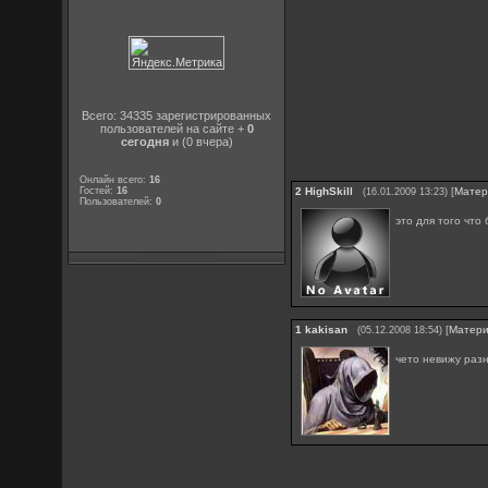
Всего: 34335 зарегистрированных
пользователей на сайте +
0
сегодня
и (0 вчера)
Онлайн всего:
16
Гостей:
16
2
HighSkill
[
Матер
(16.01.2009 13:23)
Пользователей:
0
это для того что
1
kakisan
[
Матер
(05.12.2008 18:54)
чето невижу раз