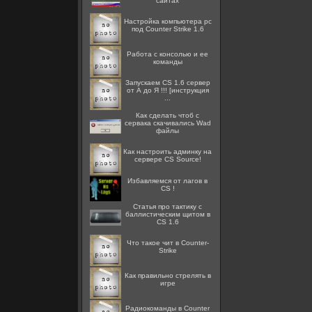
сайтах
Настройка компьютера pc
под Counter Strike 1.6
Работа с консолью и ее
команды
Запускаем CS 1.6 сервер
от А до Я !!! [инструкция
...
Как сделать чтоб с
сервака скачивались Wad
файлы
Как настроить админку на
сервере CS Source!
Избавляемся от лагов в
CS !
Статья про тактику с
баллистическим щитом в
CS 1.6
Что такое чит в Counter-
Strike
Как правильно стрелять в
игре
Радиокоманды в Counter