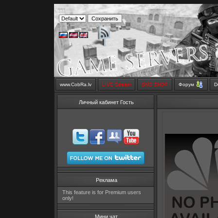
www.CobRa.lv
LIVE Stream
SMS SHOP
Форум
D
Личный кабинет Гость
Реклама
This feature is for Premium users
only!
Мини чат