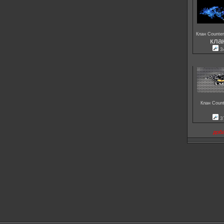
Клан Counter
кла
3
Клан Count
3
доб