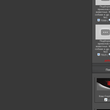
Подборк
приколов 
животных. 
собаки и др.
№1
7099
|
Подборк
приколов 
животных. 
собаки и др.
№3
7915
|
доб
По
Клан Count
3