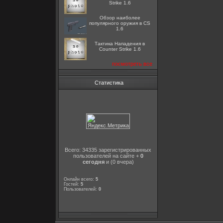
Strike 1.6
Обзор наиболее
популярного оружия в CS
1.6
Тактика Нападения в
Counter Strike 1.6
посмотреть все
Статистика
Всего: 34335 зарегистрированных
пользователей на сайте +
0
сегодня
и (0 вчера)
Онлайн всего:
5
Гостей:
5
Пользователей:
0