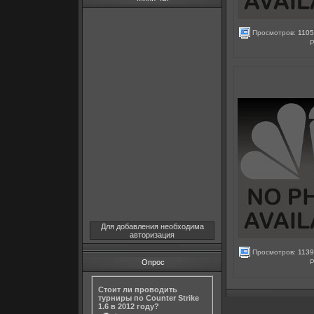
Просмотров:
1105
Р
Для добавления необходима
авторизация
Просмотров:
1139
Р
Опрос
Стоит ли проводить
турниры по Counter Strike
1.6 в 2012 году?