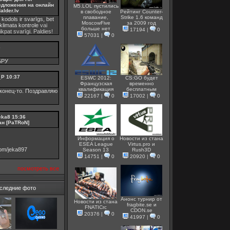
едложения на онлайн
M5.LOL пустились
alder.lv
в свободное
Рейтинг Counter-
плавание,
Strike 1.6 команд
 kodols ir svarīgs, bet
MoscowFive
за 2009 год
klimata kontrole
vai
больше нет
17194
|
0
tikpat svarīgi. Paldies!
57031
|
0
3
БРУ
_P
10:37
ESWC 2012:
CS:GO будет
Французская
временно
квалификация
бесплатным
конец-то. Поздравляю
22167
|
0
17002
|
0
eka8
15:36
ан [PaTRoN]
Информация о
Новости из стана
ESEA League
Virtus.pro и
.com/jeka897
Season 13
Rush3D
14751
|
0
20920
|
0
посмотреть все
следние фото
Анонс турнир от
Новости из стана
fragbite.se и
FNATICrc
СDON.se
20376
|
0
41997
|
0