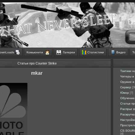
ownLoads
Комьюнити
Галереи
Статистики
Видео
Т
Статьи про Counter Strike
Тактики н
mkar
Читеры и
Оружие в 
Сервер
[3
Юмор
[7]
Обучение
Статьи п
Распрыг в
Раскрутка
Настройк
Прострел
CS:SOURC
[4]