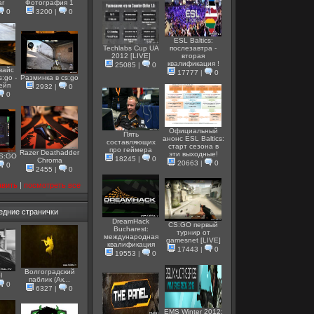
ar
Фотография 1
0
3200
|
0
ESL Baltics:
Techlabs Cup UA
послезавтра -
2012 [LIVE]
вторая
квалификация !
25085
|
0
вайс
17777
|
0
s:go -
Разминка в cs:go
вейп
2932
|
0
0
Официальный
Пять
анонс ESL Baltics:
составляющих
старт сезона в
про геймера
Razer Deathadder
эти выходные!
CS:GO
18245
|
0
Chroma
20663
|
0
0
2455
|
0
авить
|
посмотреть все
едние странички
DreamHack
CS:GO первый
Bucharest:
турнир от
международная
gamesnet [LIVE]
квалификация
17443
|
0
19553
|
0
Волгоградский
l
паблик (Ак...
0
6327
|
0
EMS Winter 2012: