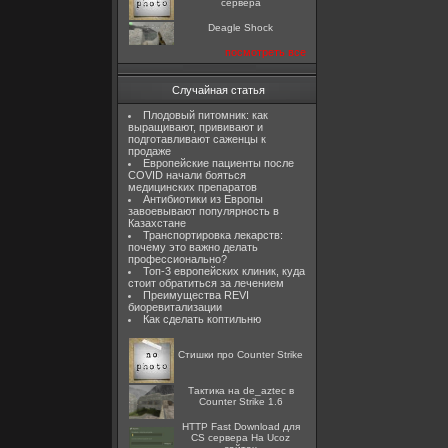
сервера
Deagle Shock
посмотреть все
Случайная статья
Плодовый питомник: как
выращивают, прививают и
подготавливают саженцы к
продаже
Европейские пациенты после
COVID начали бояться
медицинских препаратов
Антибиотики из Европы
завоевывают популярность в
Казахстане
Транспортировка лекарств:
почему это важно делать
профессионально?
Топ-3 европейских клиник, куда
стоит обратиться за лечением
Преимущества REVI
биоревитализации
Как сделать коптильню
Стишки про Counter Strike
Тактика на de_aztec в
Counter Strike 1.6
HTTP Fast Download для
CS сервера На Ucoz