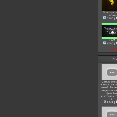
Волгоград
паблик
7186
|
LAM
6985
|
доб
По
Самые сме
и тупые люди
сетей. Вконт
одноклассн
фейсбук
инстаграм. 
1.
9249
|