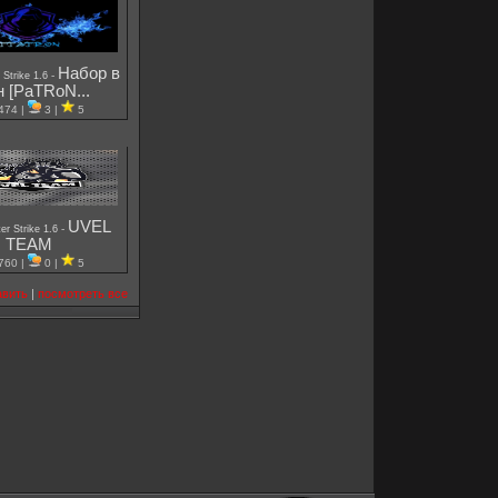
Набор в
-
 Strike 1.6
н [PaTRoN...
474 |
3 |
5
UVEL
-
er Strike 1.6
TEAM
760 |
0 |
5
авить
|
посмотреть все