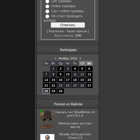
Lan турниры
Online турниры
Lan + online турниры
Не стоит проводить
вообще
[
·
]
Результаты
Архив опросов
Всего ответов:
1596
Календарь
«
Ноябрь 2011
»
Пн
Вт
Ср
Чт
Пт
Сб
Вс
1
2
3
4
5
6
7
8
9
10
11
12
13
14
15
16
17
18
19
20
21
22
23
24
25
26
27
28
29
30
Разное из Файлов
Скачать чит SlowMotion v1
для CS-1.6
Warmup [авто рестарт
карты]
Reallite HLGuard Anti-
Cheat 2.5