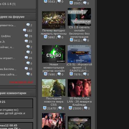
5543
|
0
3565
|
0
о CS 1.6
[5]
еднее на форуме
еваетесь...
2
CS 1.6 скачать
Почему выгодно
онлайн
182
покупать прогнозы
бесплатно без
а UnBAn
26
регистрации
5892
|
0
9411
|
0
 Jr.
25
ейчас, к...
2
3
ы играет...
46
6
Новая
|CS:S|:::Игровогой
моментальная
проект :::[
ма.Беспла...
10
рулетка онлайн
SAINTS18+]:::
она сайта...
8
7490
|
0
7976
|
0
посмотреть все
дние комментарии
Последние
3D Relax Cube
новости мира
LAN - 26 января в
9:21
CSS
Клайпеде
21470
|
0
23000
|
0
и отцами кс)
ми детей дочек и
nas12
08:45
ющие для ПК –