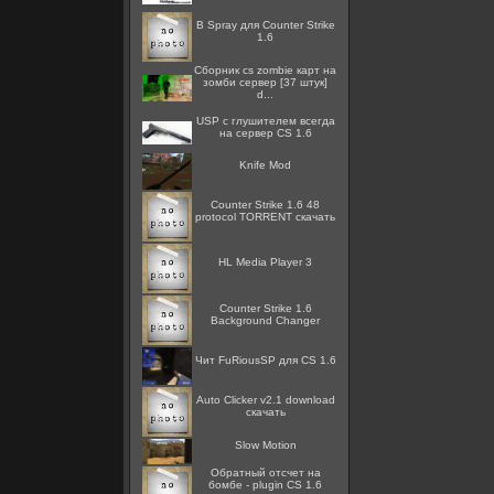
B Spray для Counter Strike
1.6
Сборник cs zombie карт на
зомби сервер [37 штук]
d...
USP с глушителем всегда
на сервер CS 1.6
Knife Mod
Counter Strike 1.6 48
protocol TORRENT скачать
HL Media Player 3
Counter Strike 1.6
Background Changer
Чит FuRiousSP для CS 1.6
Auto Clicker v2.1 download
скачать
Slow Motion
Обратный отсчет на
бомбе - plugin CS 1.6