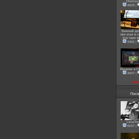
Chernov
4925
|
Важный де
при игре в c
lost vape 
3362
|
Играемс в 
3007
|
доб
Посл
LanaToo
6037
|