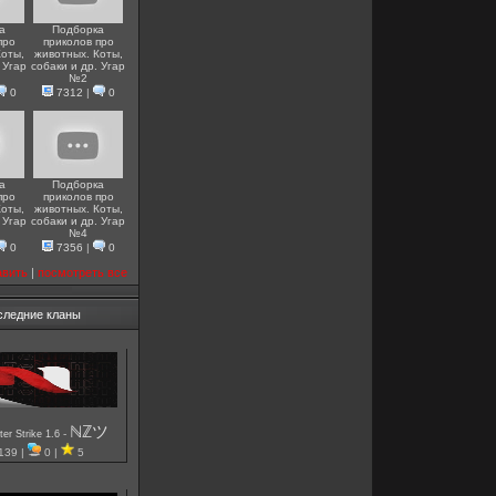
а
Подборка
про
приколов про
Коты,
животных. Коты,
 Угар
собаки и др. Угар
№2
0
7312
|
0
а
Подборка
про
приколов про
Коты,
животных. Коты,
 Угар
собаки и др. Угар
№4
0
7356
|
0
авить
|
посмотреть все
следние кланы
ℕℤツ
-
er Strike 1.6
139 |
0 |
5