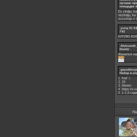
лучшие пр
площадке d
Es zināju, ka
nezināju, ka
dzesētājs ir 
yuriq
01:5
742
КУПЛЮ КО
Aleksandr
Dombr
Женился на
gnezdilovj
Набор в кл
1. fnaf .!.
2. 15
3. Steam
4. https://v
5. 1-1,5 годa
По