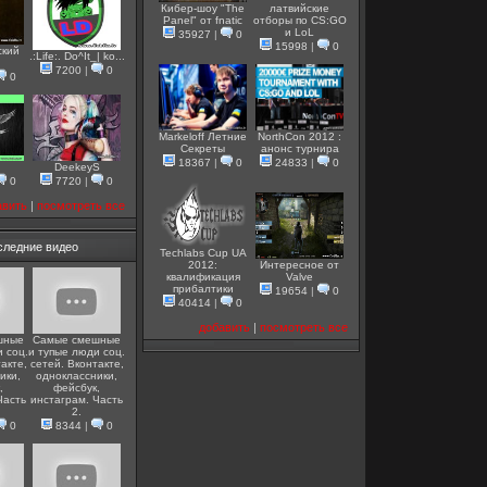
Кибер-шоу "The
латвийские
Panel" от fnatic
отборы по CS:GO
и LoL
35927
|
0
15998
|
0
ский
.:Life:. Do^It_| ko...
7200
|
0
0
Markeloff Летние
NorthCon 2012 :
Секреты
анонс турнира
18367
|
0
24833
|
0
DeekeyS
0
7720
|
0
авить
|
посмотреть все
следние видео
Techlabs Cup UA
2012:
Интересное от
квалификация
Valve
прибалтики
19654
|
0
40414
|
0
добавить
|
посмотреть все
шные
Самые смешные
 соц.
и тупые люди соц.
акте,
сетей. Вконтакте,
ики,
одноклассники,
,
фейсбук,
Часть
инстаграм. Часть
2.
0
8344
|
0