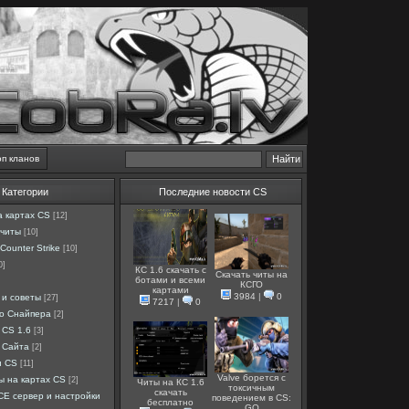
оп кланов
Категории
Последние новости CS
а картах CS
[12]
 читы
[10]
Counter Strike
[10]
0]
КС 1.6 скачать с
Скачать читы на
ботами и всеми
КСГО
картами
3984
|
0
 и советы
[27]
7217
|
0
ро Снайпера
[2]
 CS 1.6
[3]
 Сайта
[2]
и CS
[11]
Valve борется с
ы на картах CS
[2]
Читы на КС 1.6
токсичным
скачать
E сервер и настройки
поведением в CS:
бесплатно
GO