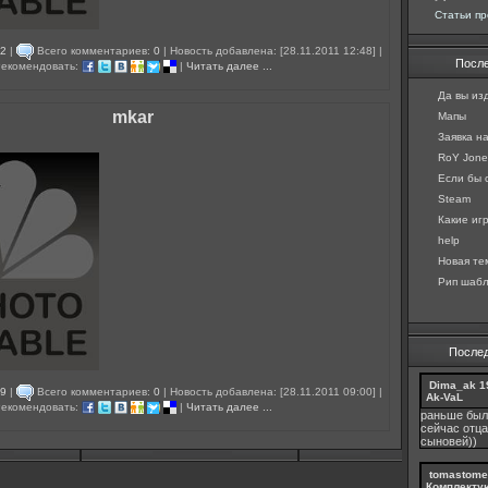
Статьи пр
2
|
Всего комментариев:
0
| Новость добавлена: [28.11.2011 12:48] |
Посл
екомендовать:
|
Читать далее ...
Да вы изд
mkar
Мапы
Заявка н
RoY Jones
Если бы с
Steam
Какие игр
help
Новая те
Рип шабл
После
Dima_ak
1
9
|
Всего комментариев:
0
| Новость добавлена: [28.11.2011 09:00] |
Ak-VaL
екомендовать:
|
Читать далее ...
раньше был
сейчас отца
сыновей))
tomastome
Комплекту