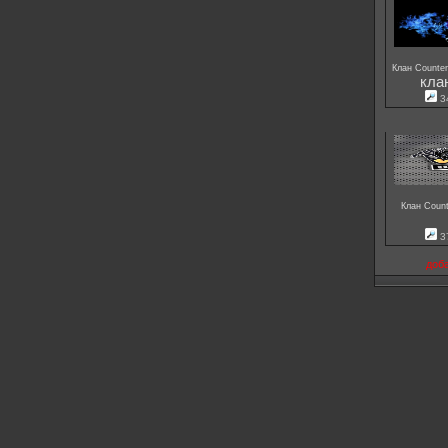
Клан Counter
кла
3
Клан Count
3
доб