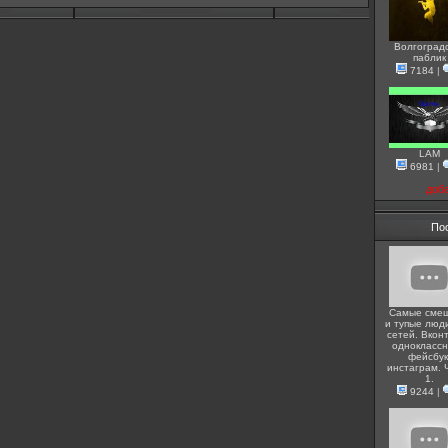
Волгоград
паблик
7184
|
LAM
6981
|
доб
По
Самые сме
и тупые люди
сетей. Вконт
одноклассн
фейсбук
инстаграм. 
1.
9244
|