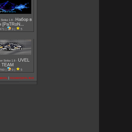
Набор в
-
 Strike 1.6
н [PaTRoN...
471 |
3 |
5
UVEL
-
er Strike 1.6
TEAM
760 |
0 |
5
авить
|
посмотреть все