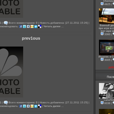
Chernov
4925
|
1
|
Всего комментариев:
0
| Новость добавлена: [27.11.2011 15:26] |
Важный де
екомендовать:
|
Читать далее ...
при игре в c
lost vape 
3360
|
prev1ous
Играемс в 
3005
|
доб
Посл
LanaToo
1
|
Всего комментариев:
0
| Новость добавлена: [27.11.2011 15:25] |
6036
|
екомендовать:
|
Читать далее ...