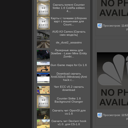
Скачать torrent Counter
Strike 1.6 CobRa edition
4...
Карты с тачками (сборник
карт с машинами для
Count...
Просмотров:
1140
Р
AUG A3 Camos [Скачать
скин модель]
de_dust2_assasins
Лазерные мины для
Зомбие - Laser Mine Entity
Zombi...
Gun Game maps for Cs 1.6
Download скачать
AntiCSDoS (Windows) (Anti
hack c...
Чит ECC v5.2 скачать
download
Counter Strike 1.6
Background Changer
Скачать чит OpenGl для
cs-1.6
Просмотров:
1152
Р
Скачать чит Dev!ant hook
v1.0. для CS-1.6