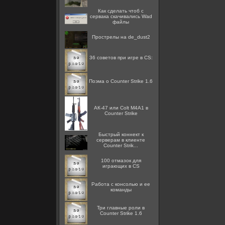
Как сделать чтоб с
сервака скачивались Wad
файлы
Прострелы на de_dust2
36 советов при игре в CS:
Поэма о Counter Strike 1.6
АК-47 или Colt M4A1 в
Counter Strike
Быстрый коннект к
серверам в клиенте
Counter Strik...
100 отмазок для
играющих в CS
Работа с консолью и ее
команды
Три главные роли в
Counter Strike 1.6