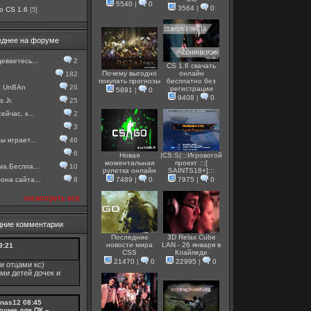
5540
|
0
3564
|
0
о CS 1.6
[5]
еднее на форуме
еваетесь...
2
CS 1.6 скачать
Почему выгодно
онлайн
182
покупать прогнозы
бесплатно без
а UnBAn
26
регистрации
5891
|
0
9408
|
0
 Jr.
25
ейчас, к...
2
3
ы играет...
46
6
Новая
|CS:S|:::Игровогой
моментальная
проект :::[
ма.Беспла...
10
рулетка онлайн
SAINTS18+]:::
она сайта...
8
7489
|
0
7975
|
0
посмотреть все
дние комментарии
Последние
3D Relax Cube
новости мира
LAN - 26 января в
9:21
CSS
Клайпеде
21470
|
0
22995
|
0
и отцами кс)
ми детей дочек и
nas12
08:45
ющие для ПК –