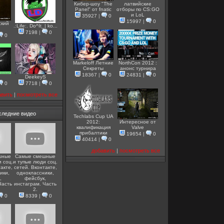
Кибер-шоу "The
латвийские
Panel" от fnatic
отборы по CS:GO
и LoL
35927
|
0
15997
|
0
ский
.:Life:. Do^It_| ko...
7198
|
0
0
Markeloff Летние
NorthCon 2012 :
Секреты
анонс турнира
18367
|
0
24831
|
0
DeekeyS
0
7718
|
0
авить
|
посмотреть все
следние видео
Techlabs Cup UA
2012:
Интересное от
квалификация
Valve
прибалтики
19654
|
0
40414
|
0
добавить
|
посмотреть все
шные
Самые смешные
 соц.
и тупые люди соц.
акте,
сетей. Вконтакте,
ики,
одноклассники,
,
фейсбук,
Часть
инстаграм. Часть
2.
0
8339
|
0