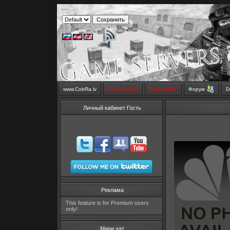
www.CobRa.lv
LIVE Stream
SMS SHOP
Форум
D
Личный кабинет Гость
Реклама
This feature is for Premium users
only!
Мини чат