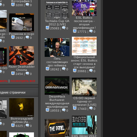
ar
Фотография 1
0
3200
|
0
ESL Baltics:
Techlabs Cup UA
послезавтра -
2012 [LIVE]
вторая
квалификация !
25083
|
0
вайс
17771
|
0
s:go -
Разминка в cs:go
вейп
2932
|
0
0
Официальный
Пять
анонс ESL Baltics:
составляющих
старт сезона в
про геймера
Razer Deathadder
эти выходные!
CS:GO
18242
|
0
Chroma
20661
|
0
0
2454
|
0
авить
|
посмотреть все
едние странички
DreamHack
CS:GO первый
Bucharest:
турнир от
международная
gamesnet [LIVE]
квалификация
17443
|
0
19553
|
0
Волгоградский
l
паблик (Ак...
0
6325
|
0
EMS Winter 2012: