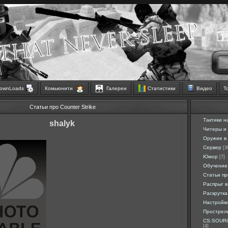
ownLoads
Комьюнити
Галереи
Статистики
Видео
Т
Статьи про Counter Strike
Тактики н
shalyk
Читеры и
Оружие в 
Сервер
[3
Юмор
[7]
Обучение
Статьи п
Распрыг в
Раскрутка
Настройк
Прострел
CS:SOURC
[4]