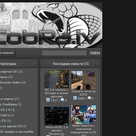
оп кланов
Категории
Последние новости CS
а картах CS
[12]
 читы
[10]
Counter Strike
[10]
0]
КС 1.6 скачать с
Скачать читы на
ботами и всеми
КСГО
картами
3982
|
0
 и советы
[27]
7217
|
0
ро Снайпера
[2]
 CS 1.6
[3]
 Сайта
[2]
и CS
[11]
Valve борется с
ы на картах CS
[2]
Читы на КС 1.6
токсичным
скачать
E сервер и настройки
поведением в CS:
бесплатно
GO