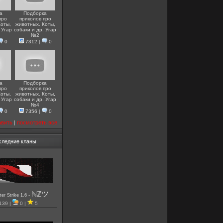
а
Подборка
про
приколов про
Коты,
животных. Коты,
 Угар
собаки и др. Угар
№2
0
7312
|
0
а
Подборка
про
приколов про
Коты,
животных. Коты,
 Угар
собаки и др. Угар
№4
0
7356
|
0
авить
|
посмотреть все
следние кланы
ℕℤツ
-
er Strike 1.6
139 |
0 |
5