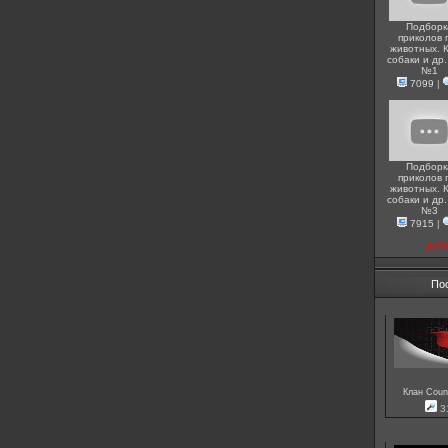
Подборк
приколов 
животных. 
собаки и др.
№1
7099
|
Подборк
приколов 
животных. 
собаки и др.
№3
7915
|
доб
По
Клан Count
3