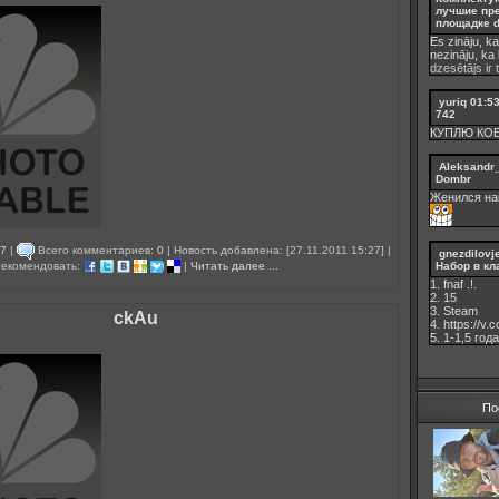
лучшие пр
площадке d
Es zināju, ka
nezināju, ka
dzesētājs ir 
yuriq
01:5
742
КУПЛЮ КО
Aleksandr
Dombr
Женился на
7
|
Всего комментариев:
0
| Новость добавлена: [27.11.2011 15:27] |
gnezdilovj
екомендовать:
|
Читать далее ...
Набор в кл
1. fnaf .!.
2. 15
3. Steam
ckAu
4. https://v
5. 1-1,5 годa
По