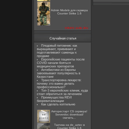
Admin Models для сервера
Counter Strike 1.6
посмотреть все
Случайная статья
Плодовый питомник: как
выращивают, прививают и
подготавливают саженцы к
продаже
Европейские пациенты после
COVID начали бояться
медицинских препаратов
Антибиотики из Европы
завоевывают популярность в
Казахстане
Транспортировка лекарств:
почему это важно делать
профессионально?
Топ-3 европейских клиник, куда
стоит обратиться за лечением
Преимущества REVI
биоревитализации
Как сделать коптильню
Авторестарт CS сервера!
Serverdoc download/
скачать...
Тактика на de_aztec в
Counter Strike 1.6