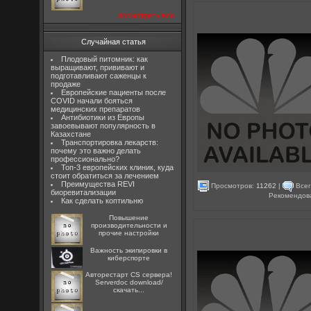
посмотреть все
Случайная статья
Плодовый питомник: как
выращивают, прививают и
подготавливают саженцы к
продаже
Европейские пациенты после
COVID начали бояться
медицинских препаратов
Антибиотики из Европы
завоевывают популярность в
Казахстане
Транспортировка лекарств:
почему это важно делать
профессионально?
Топ-3 европейских клиник, куда
стоит обратиться за лечением
Преимущества REVI
Просмотров:
11262
|
Всег
биоревитализации
Рекомендов
Как сделать коптильню
Повышение
производительности и
прочие настройки
Важность экипировки в
киберспорте
Авторестарт CS сервера!
Serverdoc download/
скачать...