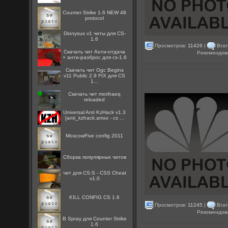
Counter Strike 1.6 NEW 48
protocol
Dionysus v1 читы для CS-
1.6
Просмотров:
11426
|
Всег
Скачать чит Анти-отдача
Рекомендов
+ анти-разброс для cs-1.6
Скачать чит Ogc Begins
v11 Public 2.9 FIX для CS
1...
Скачать чит morihaeq
reloaded
Universal Anti KzHack v1.3
[anti_kzhack.amxx - cs ...
MoscowFive config 2011
Сборка популярных читов
чит для CS:S - CSS Cheat
v1.0
KILL CONFIG CS 1.6
Просмотров:
11245
|
Всег
Рекомендов
B Spray для Counter Strike
1.6