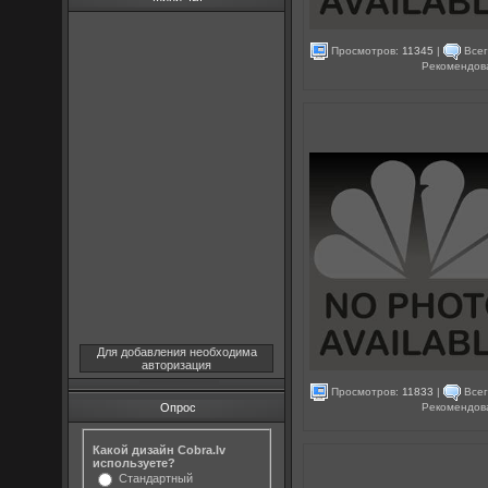
Просмотров:
11345
|
Всег
Рекомендов
Для добавления необходима
авторизация
Просмотров:
11833
|
Всег
Рекомендов
Опрос
Какой дизайн Cobra.lv
используете?
Стандартный