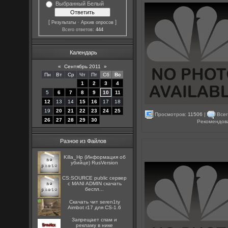
Выбранный Белый
[
·
]
Результаты
Архив опросов
Всего ответов:
444
Календарь
«
Сентябрь 2011
»
Пн
Вт
Ср
Чт
Пт
Сб
Вс
1
2
3
4
5
6
7
8
9
10
11
12
13
14
15
16
17
18
19
20
21
22
23
24
25
Просмотров:
11506
|
Всег
26
27
28
29
30
Рекомендов
Разное из Файлов
Killa_Hp (Информация об
убийце) RusVersion
CS:SOURCE public сервер
с MANI ADMIN скачать
беспл...
Скачать чит seren1ty
Aimbot r17 для CS-1.6
Запрещает спам и
рекламу в нике