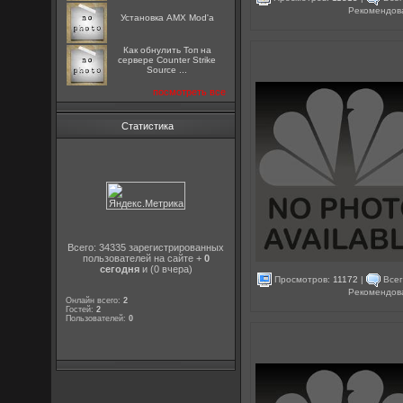
Рекомендов
Установка AMX Mod'a
Как обнулить Топ на
сервере Counter Strike
Source ...
посмотреть все
Статистика
Всего: 34335 зарегистрированных
пользователей на сайте +
0
сегодня
и (0 вчера)
Просмотров:
11172
|
Всег
Рекомендов
Онлайн всего:
2
Гостей:
2
Пользователей:
0