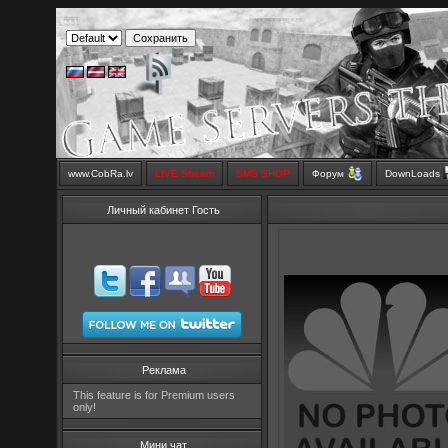
www.CobRa.lv
LIVE Stream
SMS SHOP
Форум
DownLoads
Личный кабинет Гость
Реклама
This feature is for Premium users
only!
Мини чат