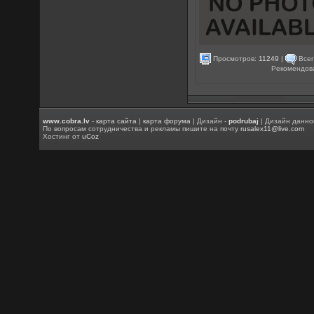
Просмотров:
11249
|
Всег
Рекомендов
www.cobra.lv
-
карта сайта
|
карта форума
| Дизайн -
podrubaj
| Дизайн данно
По вопросам сотрудничества и рекламы пишите на почту
rusalex11@live.com
Хостинг от
uCoz