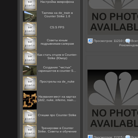
Настройка микрофона
Тактика на de_train в
Counter Strike 1.6
CS:S FPS
Советы юным
Просмотров:
11210
|
Всег
подрывникам-саперам
Рекомендов
Как стать отцом в Counter-
Strike (Юмор)
Создание "чистых"
скриншотов в counter S...
Прострелы на de_nuke
Названия мест на картах
[dd2, nuke, inferno, train...
Стишки про Counter Strike
Тренировки в Counter
Strike. Советы и обучение
Просмотров:
11315
|
Всег