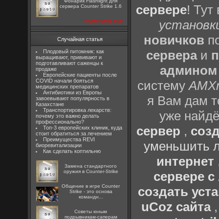
Фонарик Flashlight для
сервере
! Тут
сервера Counter Strike 1.6
посмотреть все
установки
новичков
по
Случайная статья
сервера
и
п
Плодовый питомник: как
выращивают, прививают и
подготавливают саженцы к
админом
продаже
Европейские пациенты после
COVID начали бояться
систему
AMX
медицинских препаратов
Антибиотики из Европы
я Вам дам т
завоевывают популярность в
Казахстане
Транспортировка лекарств:
уже найдё
почему это важно делать
профессионально?
сервер
,
созд
Топ-3 европейских клиник, куда
стоит обратиться за лечением
Преимущества REVI
уменьшить л
биоревитализации
Как сделать коптильню
интернет
Замена стандартного
оружия в Counter-Strike
сервере 
Общение в игре Counter
создать уста
Strike - это основа
командн...
uCoz сайта
Советы юным
подрывникам-саперам