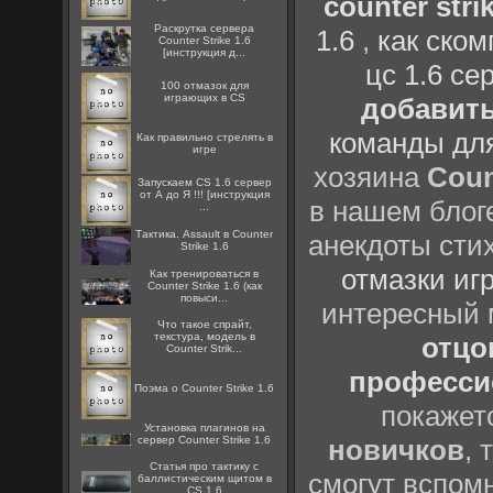
counter strik
Раскрутка сервера
1.6
,
как ско
Counter Strike 1.6
[инструкция д...
цс 1.6 се
100 отмазок для
играющих в CS
добавить
команды дл
Как правильно стрелять в
игре
хозяина
Coun
Запускаем CS 1.6 сервер
от А до Я !!! [инструкция
в нашем блоге
...
Тактика. Assault в Counter
анекдоты сти
Strike 1.6
отмазки иг
Как тренироваться в
Counter Strike 1.6 (как
повыси...
интересный
Что такое спрайт,
текстура, модель в
отцов
Counter Strik...
профессио
Поэма о Counter Strike 1.6
покажет
Установка плагинов на
сервер Counter Strike 1.6
новичков
, 
Статья про тактику с
смогут вспомн
баллистическим щитом в
CS 1.6