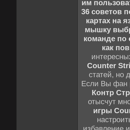
им пользова
36 советов по
картах на 
мышку выб
команде по c
как пов
интересны
Counter Stri
статей, но 
Если Вы фан 
Контр Стр
отысчут мн
игры Count
настроить
избавление и