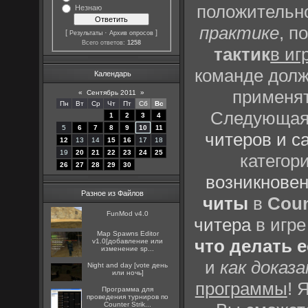
положительно
Незнаю
практике
, п
[
·
]
Результаты
Архив опросов
Всего ответов:
1258
тактик
в иг
команде долж
Календарь
применят
«
Сентябрь 2011
»
Пн
Вт
Ср
Чт
Пт
Сб
Вс
Следующая 
1
2
3
4
5
6
7
8
9
10
11
читеров и с
12
13
14
15
16
17
18
19
20
21
22
23
24
25
категор
26
27
28
29
30
возникновен
Разное из Файлов
читы
в
Coun
FunMod v4.0
читера
в игре
Map Spawns Editor
что делать 
v1.0[добавление или
изменение sp...
и
как доказ
Night and day [vote день
или ночь]
программы
! 
Программа для
проведения турниров по
Counter Strik...