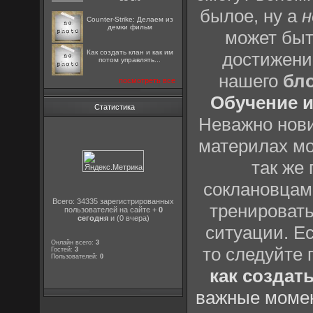
былое, ну а
н
Counter-Strike: Делаем из
демки фильм
может быт
Как создать клан и как им
достижени
потом управлять...
нашего
бл
посмотреть все
Обучение и
Статистика
Неважно нови
материлах мо
так же
соклановцами
Всего: 34335 зарегистрированных
тренировать
пользователей на сайте +
0
сегодня
и (0 вчера)
ситуации. Е
Онлайн всего:
3
то следуйте 
Гостей:
3
Пользователей:
0
как создат
важные момен