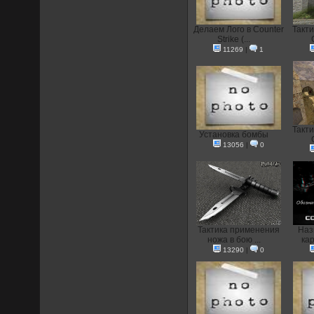
Делаем Лого в Counter
Такти
Strike (...
11269
|
1
Такти
Установка бомбы
13056
|
0
Тактика применения
Наз
ножа в бою ...
кар
13290
|
0