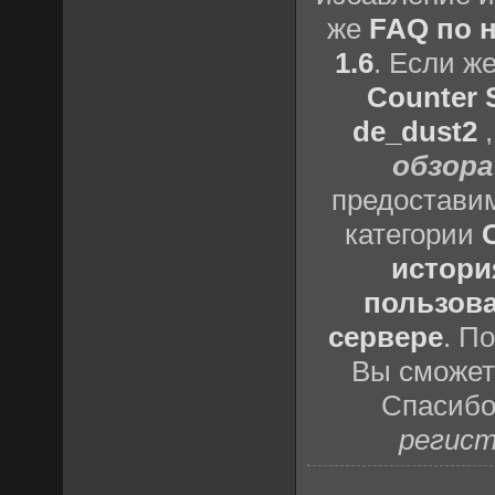
же
FAQ по н
1.6
. Если ж
Counter S
de_dust2
обзора
предоставим
категории
истори
пользова
сервере
. П
Вы сможете
Спасибо
регист