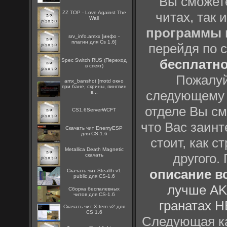
Вы сможете
ZZ TOP - Love Against The
читах, так 
Wall
программы
srv_info.amxx [инфо -
плагин для Cs 1.6]
перейдя по 
бесплатн
Spec Switch RUS (Переход
в спект)
Пожалуй
amx_banshot [motd окно
при бане, скрины, пингвин
следующему
в...
отделе Вы см
CS1.6ServerWCFT
что Вас заинт
Скачать чит EnemyESP
для CS-1.6
стоит, как с
Metallica Death Magnetic
другого.
скачать
описание вс
Скачать чит Stealth v1
public для CS-1.6
лучше AK
Сборка беспалевных
читов для CS-1.6
гранатах H
Скачать чит X-tern v2 для
CS 1.6
Следующая ка