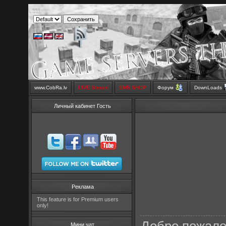
www.CobRa.lv
LIVE Stream
SMS SHOP
Форум
DownLoads
Личный кабинет Гость
Реклама
This feature is for Premium users
only!
Мини чат