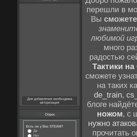
Добро пожало
перешли в м
Вы
сможете
знаменит
любимой иг
много р
радостью се
Тактики на 
сможете узна
на таких к
de_train
,
cs_
Для добавления необходима
блоге найдёт
авторизация
ножом
, с
Опрос
нужно атаков
Есть ли у Вас STEAM?
прочитать о
Да
Нет