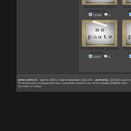
Как понизить ping в
Базо
Counter-St...
п
20394
|
1
Counter-Strike: Делаем
Три 
из демк...
Co
11937
|
0
www.cobra.lv
-
карта сайта
|
карта форума
| Дизайн -
podrubaj
| Дизайн данно
По вопросам сотрудничества и рекламы пишите на почту
rusalex11@live.com
Хостинг от
uCoz