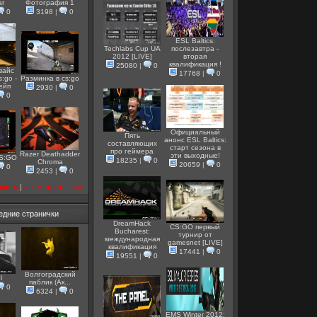
ar
Фотография 1
0
3198
|
0
ESL Baltics:
Techlabs Cup UA
послезавтра -
2012 [LIVE]
вторая
квалификация !
25080
|
0
вайс
17768
|
0
s:go -
Разминка в cs:go
вейп
2930
|
0
0
Официальный
Пять
анонс ESL Baltics:
составляющих
старт сезона в
про геймера
Razer Deathadder
эти выходные!
CS:GO
18235
|
0
Chroma
20659
|
0
0
2453
|
0
авить
|
посмотреть все
едние странички
DreamHack
CS:GO первый
Bucharest:
турнир от
международная
gamesnet [LIVE]
квалификация
17441
|
0
19551
|
0
Волгоградский
l
паблик (Ак...
0
6324
|
0
EMS Winter 2012: