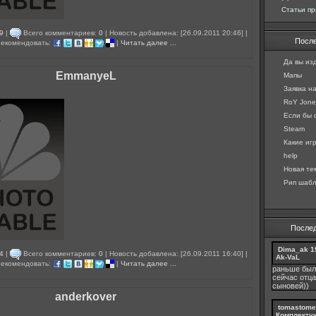
Статьи пр
9
|
Всего комментариев:
0
| Новость добавлена: [26.09.2011 20:46] |
Посл
екомендовать:
|
Читать далее ...
Да вы изд
EmmanyeL
Мапы
Заявка н
RoY Jones
Если бы с
Steam
Какие игр
help
Новая те
Рип шабл
После
Dima_ak
1
4
|
Всего комментариев:
0
| Новость добавлена: [26.09.2011 16:40] |
Ak-VaL
екомендовать:
|
Читать далее ...
раньше был
сейчас отца
сыновей))
anderkover
tomastome
Комплекту