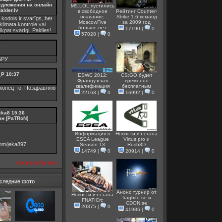
едложения на онлайн
M5.LOL пустились
alder.lv
в свободное
Рейтинг Counter-
плавание,
Strike 1.6 команд
 kodols ir svarīgs, bet
MoscowFive
за 2009 год
klimata kontrole
vai
больше нет
17190
|
0
tikpat svarīgi. Paldies!
57028
|
0
3
БРУ
_P
10:37
ESWC 2012:
CS:GO будет
Французская
временно
квалификация
бесплатным
конец-то. Поздравляю
22163
|
0
16992
|
0
eka8
15:36
ан [PaTRoN]
Информация о
Новости из стана
ESEA League
Virtus.pro и
.com/jeka897
Season 13
Rush3D
14749
|
0
20914
|
0
посмотреть все
следние фото
Анонс турнир от
Новости из стана
fragbite.se и
FNATICrc
СDON.se
20375
|
0
41986
|
0