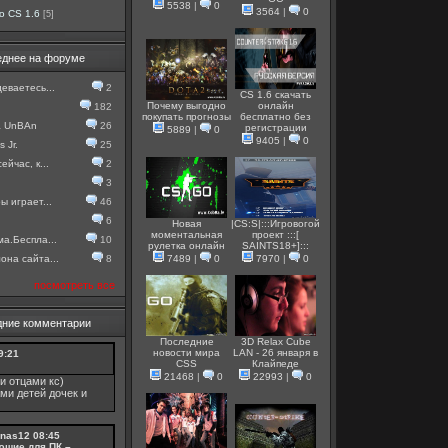
5538
|
0
3564
|
0
о CS 1.6
[5]
еднее на форуме
еваетесь...
2
CS 1.6 скачать
Почему выгодно
онлайн
182
покупать прогнозы
бесплатно без
а UnBAn
26
регистрации
5889
|
0
9405
|
0
 Jr.
25
ейчас, к...
2
3
ы играет...
46
6
Новая
|CS:S|:::Игровогой
моментальная
проект :::[
ма.Беспла...
10
рулетка онлайн
SAINTS18+]:::
она сайта...
8
7489
|
0
7970
|
0
посмотреть все
дние комментарии
Последние
3D Relax Cube
новости мира
LAN - 26 января в
9:21
CSS
Клайпеде
21468
|
0
22993
|
0
и отцами кс)
ми детей дочек и
nas12
08:45
ющие для ПК –