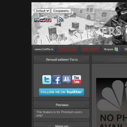
www.CobRa.lv
LIVE Stream
SMS SHOP
Форум
D
Личный кабинет Гость
Реклама
This feature is for Premium users
only!
Мини чат