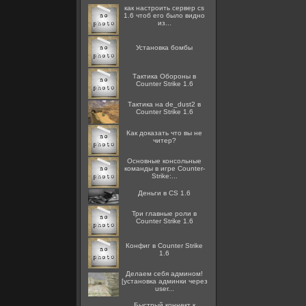
как настроить сервер cs
1.6 чтоб его было видно
из...
Установка бомбы
Тактика Обороны в
Counter Strike 1.6
Тактика на de_dust2 в
Counter Strike 1.6
Как доказать что вы не
читер?
Основные консольные
команды в игре Counter-
Strike:...
Деньги в CS 1.6
Три главные роли в
Counter Strike 1.6
Конфиг в Counter Strike
1.6
Делаем себя админом!
[установка админки через
user...
Быстрый коннект к