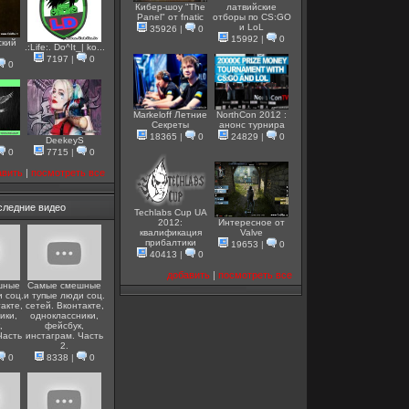
Кибер-шоу "The
латвийские
Panel" от fnatic
отборы по CS:GO
и LoL
35926
|
0
15992
|
0
ский
.:Life:. Do^It_| ko...
7197
|
0
0
Markeloff Летние
NorthCon 2012 :
Секреты
анонс турнира
18365
|
0
24829
|
0
DeekeyS
0
7715
|
0
авить
|
посмотреть все
следние видео
Techlabs Cup UA
2012:
Интересное от
квалификация
Valve
прибалтики
19653
|
0
40413
|
0
добавить
|
посмотреть все
шные
Самые смешные
 соц.
и тупые люди соц.
акте,
сетей. Вконтакте,
ики,
одноклассники,
,
фейсбук,
Часть
инстаграм. Часть
2.
0
8338
|
0