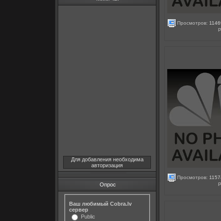
Просмотров:
1146
Р
Для добавления необходима
авторизация
Просмотров:
1157
Р
Опрос
Ваш любимый Cobra.lv
сервер
Public