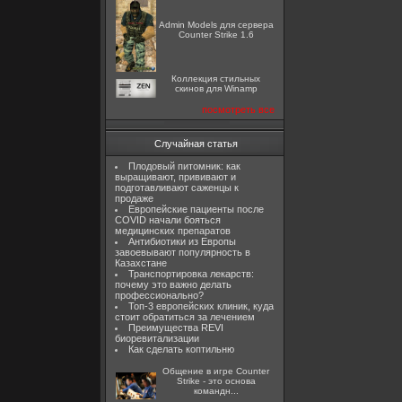
Admin Models для сервера
Counter Strike 1.6
Коллекция стильных
скинов для Winamp
посмотреть все
Случайная статья
Плодовый питомник: как
выращивают, прививают и
подготавливают саженцы к
продаже
Европейские пациенты после
COVID начали бояться
медицинских препаратов
Антибиотики из Европы
завоевывают популярность в
Казахстане
Транспортировка лекарств:
почему это важно делать
профессионально?
Топ-3 европейских клиник, куда
стоит обратиться за лечением
Преимущества REVI
биоревитализации
Как сделать коптильню
Общение в игре Counter
Strike - это основа
командн...