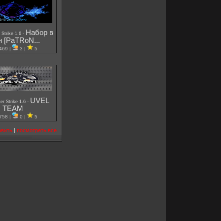
Набор в
-
 Strike 1.6
н [PaTRoN...
469 |
3 |
5
UVEL
-
er Strike 1.6
TEAM
758 |
0 |
5
авить
|
посмотреть все