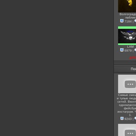
Волгоград
паблик
7184
|
LAM
6979
|
доб
По
Самые сме
и тупые люди
сетей. Вконт
одноклассн
фейсбук
инстаграм. 
1.
9243
|