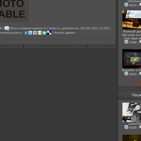
Chernov
4923
|
8
|
Всего комментариев:
0
| Новость добавлена: [26.09.2011 14:55] |
Важный де
екомендовать:
|
Читать далее ...
при игре в c
lost vape 
3359
|
Играемс в 
3003
|
доб
Посл
LanaToo
6036
|