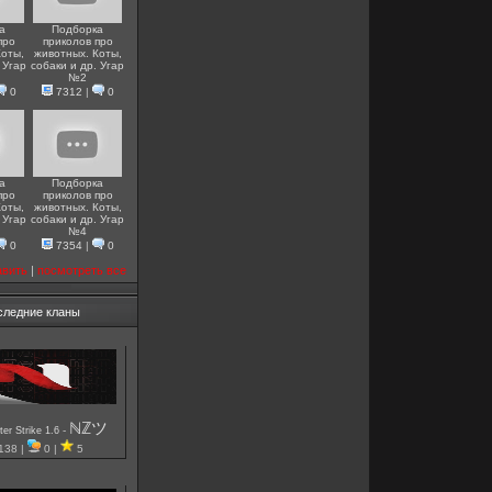
а
Подборка
про
приколов про
Коты,
животных. Коты,
 Угар
собаки и др. Угар
№2
0
7312
|
0
а
Подборка
про
приколов про
Коты,
животных. Коты,
 Угар
собаки и др. Угар
№4
0
7354
|
0
авить
|
посмотреть все
следние кланы
ℕℤツ
-
er Strike 1.6
138 |
0 |
5