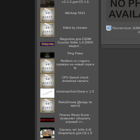
v.0.1.3 для CS 1.6
WinAmp 5541
Killed by cheater
Просмотров:
1168
Р
Waypoints для CSDM
Counter Strike 1.6 [5600
waypoi...
Ping Faker
Redirect со старого
сервера на новый серв и
Ip
CPU Speed check
download скачать
Universal Anti-Cheat v. 1.5
RainySnowy [Дождь по
карте]
Плагин Reset Score -
позволяет обнулить
игровой сч...
Скачать чит [sXe 4.4]
SimpleHack для CS-1.6