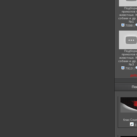
Подборк
приколов 
животных. 
собаки и др.
№1
7098
|
Подборк
приколов 
животных. 
собаки и др.
№3
7913
|
доб
По
Клан Count
3