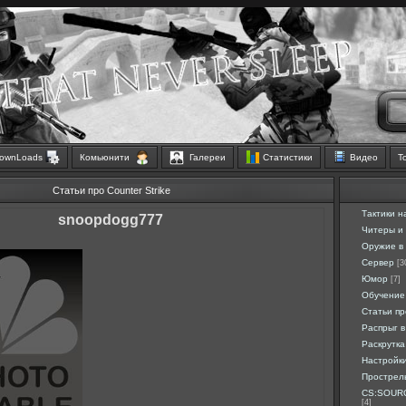
ownLoads
Комьюнити
Галереи
Статистики
Видео
Т
Статьи про Counter Strike
Тактики н
snoopdogg777
Читеры и
Оружие в 
Сервер
[3
Юмор
[7]
Обучение
Статьи п
Распрыг в
Раскрутка
Настройк
Прострел
CS:SOURC
[4]