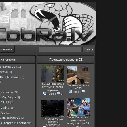
оп кланов
Категории
Последние новости CS
а картах CS
[12]
 читы
[10]
Counter Strike
[10]
0]
КС 1.6 скачать с
Скачать читы на
ботами и всеми
КСГО
картами
3981
|
0
 и советы
[27]
7215
|
0
ро Снайпера
[2]
 CS 1.6
[3]
 Сайта
[2]
и CS
[11]
Valve борется с
ы на картах CS
[2]
Читы на КС 1.6
токсичным
скачать
E сервер и настройки
поведением в CS:
бесплатно
GO