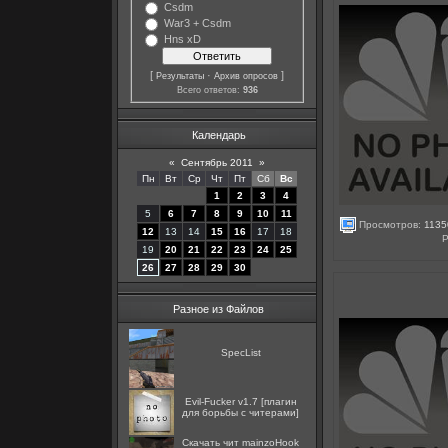
Csdm
War3 + Csdm
Hns xD
[
·
]
Результаты
Архив опросов
Всего ответов:
936
Календарь
«
Сентябрь 2011
»
Пн
Вт
Ср
Чт
Пт
Сб
Вс
1
2
3
4
5
6
7
8
9
10
11
Просмотров:
1135
12
13
14
15
16
17
18
Р
19
20
21
22
23
24
25
26
27
28
29
30
Разное из Файлов
SpecList
Evil-Fucker v1.7 [плагин
для борьбы с читерами]
Скачать чит mainzoHook