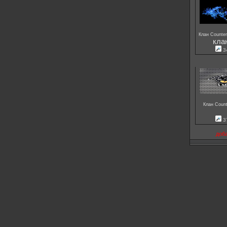
Клан Counter
кла
3
Клан Count
3
доб