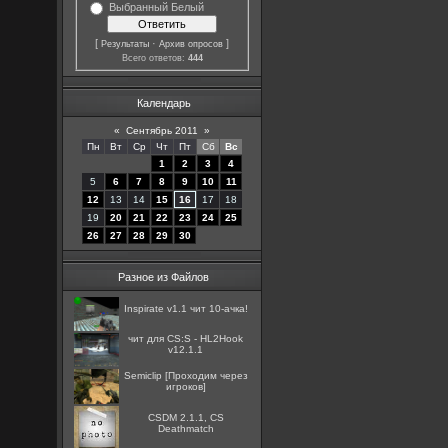
Выбранный Белый
[
·
]
Результаты
Архив опросов
Всего ответов:
444
Календарь
«
Сентябрь 2011
»
Пн
Вт
Ср
Чт
Пт
Сб
Вс
1
2
3
4
5
6
7
8
9
10
11
12
13
14
15
16
17
18
19
20
21
22
23
24
25
26
27
28
29
30
Разное из Файлов
Inspirate v1.1 чит 10-ачка!
чит для CS:S - HL2Hook
v12.1.1
Semiclip [Проходим через
игроков]
CSDM 2.1.1, CS
Deathmatch