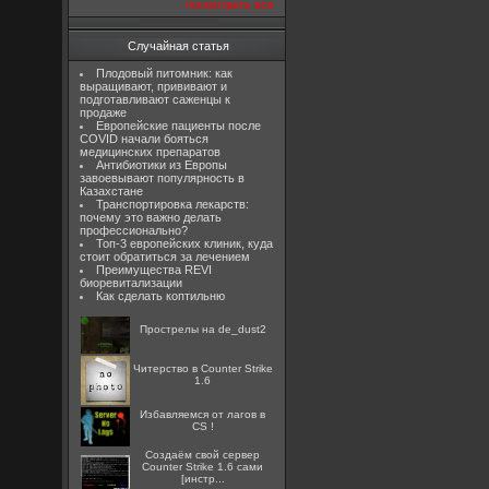
посмотреть все
Случайная статья
Плодовый питомник: как
выращивают, прививают и
подготавливают саженцы к
продаже
Европейские пациенты после
COVID начали бояться
медицинских препаратов
Антибиотики из Европы
завоевывают популярность в
Казахстане
Транспортировка лекарств:
почему это важно делать
профессионально?
Топ-3 европейских клиник, куда
стоит обратиться за лечением
Преимущества REVI
биоревитализации
Как сделать коптильню
Прострелы на de_dust2
Читерство в Counter Strike
1.6
Избавляемся от лагов в
CS !
Создаём свой сервер
Counter Strike 1.6 сами
[инстр...