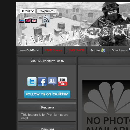
www.CobRa.lv
LIVE Stream
SMS SHOP
Форум
DownLoads
Личный кабинет Гость
Реклама
This feature is for Premium users
only!
Мини чат