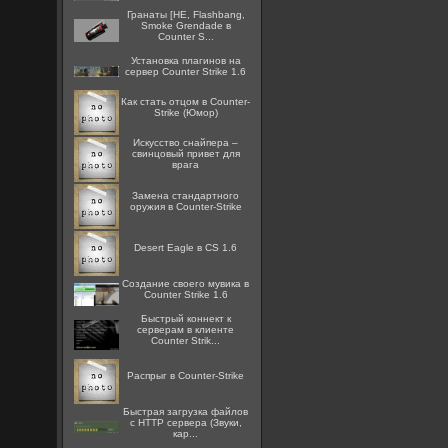
Гранаты [HE, Flashbang,
Smoke Grendade в
Counter S...
Установка плагинов на
сервер Counter Strike 1.6
Как стать отцом в Counter-
Strike (Юмор)
Искусство снайпера –
свинцовый привет для
врага
Замена стандартного
оружия в Counter-Strike
Desert Eagle в CS 1.6
Создание своего мувика в
Counter Strike 1.6
Быстрый коннект к
серверам в клиенте
Counter Strik...
Распрыг в Counter-Strike
Быстрая загрузка файлов
с HTTP сервера (Звуки,
кар...