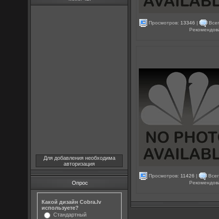
Просмотров:
13346
|
Всег
Рекомендов
Для добавления необходима
авторизация
Просмотров:
11426
|
Всег
Рекомендов
Опрос
Какой дизайн Cobra.lv
используете?
Стандартный