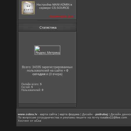
Настройка MANI ADMIN в
сервере CS:SOURCE
посмотреть все
Статистика
Всего: 34335 зарегистрированных
пользователей на сайте +
0
сегодня
и (0 вчера)
Онлайн всего:
5
Гостей:
5
Пользователей:
0
www.cobra.lv
-
карта сайта
|
карта форума
| Дизайн -
podrubaj
| Дизайн данно
По вопросам сотрудничества и рекламы пишите на почту
rusalex11@live.com
Хостинг от
uCoz