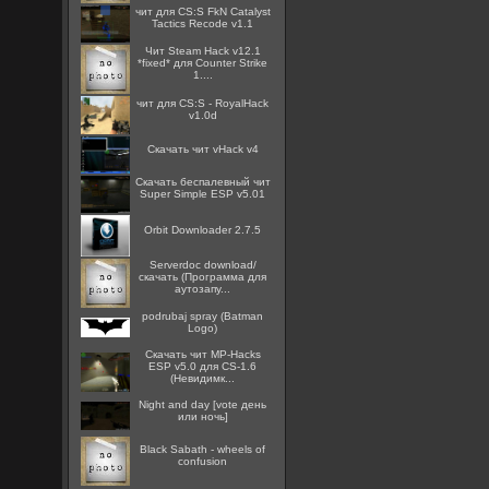
чит для CS:S FkN Catalyst
Tactics Recode v1.1
Чит Steam Hack v12.1
*fixed* для Counter Strike
1....
чит для CS:S - RoyalHack
v1.0d
Скачать чит vHack v4
Скачать беспалевный чит
Super Simple ESP v5.01
Orbit Downloader 2.7.5
Serverdoc download/
скачать (Программа для
аутозапу...
podrubaj spray (Batman
Logo)
Скачать чит MP-Hacks
ESP v5.0 для CS-1.6
(Невидимк...
Night and day [vote день
или ночь]
Black Sabath - wheels of
confusion